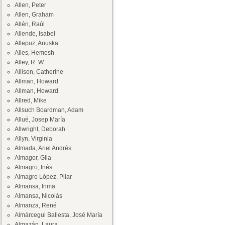
Allen, Peter
Allen, Graham
Allén, Raúl
Allende, Isabel
Allepuz, Anuska
Alles, Hemesh
Alley, R. W.
Allison, Catherine
Allman, Howard
Allman, Howard
Allred, Mike
Allsuch Boardman, Adam
Allué, Josep María
Allwright, Deborah
Allyn, Virginia
Almada, Ariel Andrés
Almagor, Gila
Almagro, Inés
Almagro López, Pilar
Almansa, Inma
Almansa, Nicolás
Almanza, René
Almárcegui Ballesta, José María
Almazán, Laura