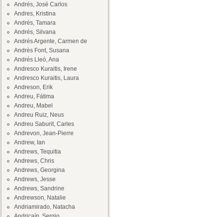
Andrés, José Carlos
Andres, Kristina
Andrés, Tamara
Andrés, Silvana
Andrés Argente, Carmen de
Andrès Font, Susana
Andrés Lleó, Ana
Andresco Kuraitis, Irene
Andresco Kuraitis, Laura
Andreson, Erik
Andreu, Fátima
Andreu, Mabel
Andreu Ruiz, Neus
Andreu Saburit, Carles
Andrevon, Jean-Pierre
Andrew, Ian
Andrews, Tequitia
Andrews, Chris
Andrews, Georgina
Andrews, Jesse
Andrews, Sandrine
Andrewson, Natalie
Andriamirado, Natacha
Andricaín, Sergio