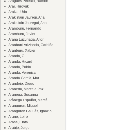
Aragüés Peleato, Ramón
Arai, Hiroyuki
Araiza, Udo
Arakistain Jauregi, Ana
Arakistain Jauregui, Ana
Aramburu, Fernando
Aramburu, Javier
Arana Luzuriaga, Aitor
Aranbarri Ariztondo, Garbiñe
Aranburu, Xabier
Aranda, C.
Aranda, Ricard
Aranda, Pablo
Aranda, Verònica
Aranda García, Mar
Arandojo, Diego
Araneda, Marcela Paz
Arànega, Susanna
Arànega Español, Mercè
Aranguren, Miguel
Aranguren Gallués, Ignacio
Arano, Leire
Arasa, Cinta
Araújo, Jorge