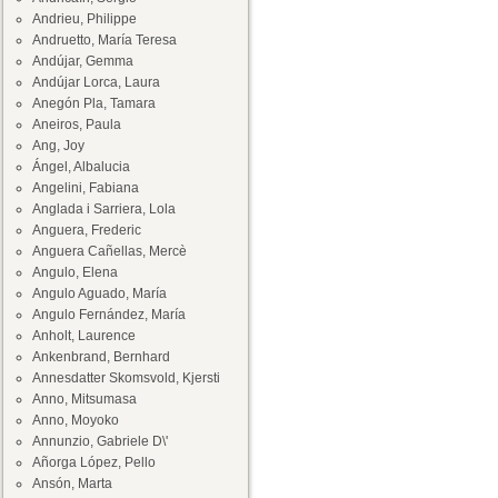
Andrieu, Philippe
Andruetto, María Teresa
Andújar, Gemma
Andújar Lorca, Laura
Anegón Pla, Tamara
Aneiros, Paula
Ang, Joy
Ángel, Albalucia
Angelini, Fabiana
Anglada i Sarriera, Lola
Anguera, Frederic
Anguera Cañellas, Mercè
Angulo, Elena
Angulo Aguado, María
Angulo Fernández, María
Anholt, Laurence
Ankenbrand, Bernhard
Annesdatter Skomsvold, Kjersti
Anno, Mitsumasa
Anno, Moyoko
Annunzio, Gabriele D\'
Añorga López, Pello
Ansón, Marta