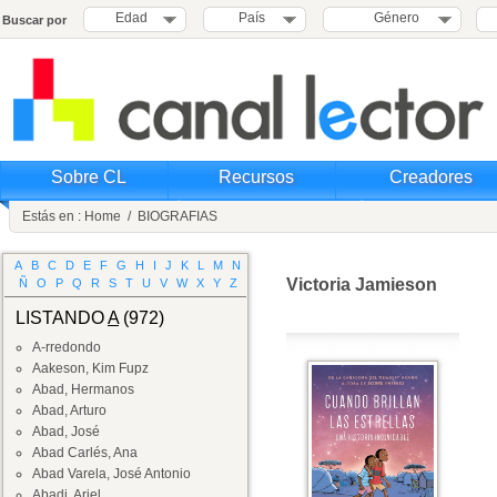
Edad
País
Género
Buscar por
Sobre CL
Recursos
Creadores
Estás en :
Home
/
BIOGRAFIAS
A
B
C
D
E
F
G
H
I
J
K
L
M
N
Victoria Jamieson
Ñ
O
P
Q
R
S
T
U
V
W
X
Y
Z
LISTANDO
A
(972)
A-rredondo
Aakeson, Kim Fupz
Abad, Hermanos
Abad, Arturo
Abad, José
Abad Carlés, Ana
Abad Varela, José Antonio
Abadi, Ariel