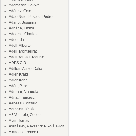
Adamsson, Bo Ake
Adánez, Coto
Adâo Neto, Pascoal Pedro
Adario, Susanna
Adbåge, Emma
Addams, Charles
Addenda
Adell, Alberto
Adell, Montserrat
Adell Winkler, Montse
ADES C.B.
Adillon Marsó, Dàlia
Adler, Kraig
Adler, Irene
Adón, Pilar
Adreani, Manuela
Adrià, Francesc
Aeneas, Gonzalo
Aertssen, Kristien
AF Venable, Colleen
Afán, Tomás
Afanásiev, Aleksandr Nikoláievich
Afano, Laurence L.