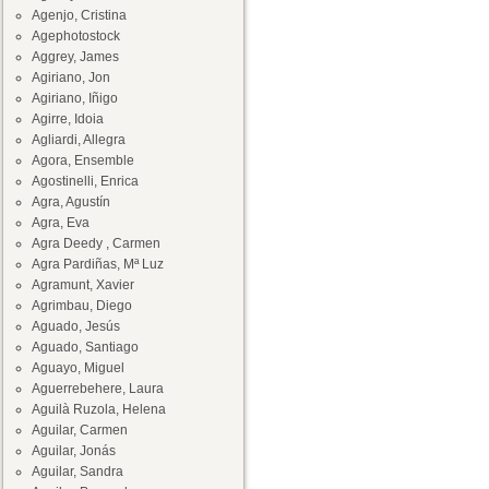
Agenjo, Cristina
Agephotostock
Aggrey, James
Agiriano, Jon
Agiriano, Iñigo
Agirre, Idoia
Agliardi, Allegra
Agora, Ensemble
Agostinelli, Enrica
Agra, Agustín
Agra, Eva
Agra Deedy , Carmen
Agra Pardiñas, Mª Luz
Agramunt, Xavier
Agrimbau, Diego
Aguado, Jesús
Aguado, Santiago
Aguayo, Miguel
Aguerrebehere, Laura
Aguilà Ruzola, Helena
Aguilar, Carmen
Aguilar, Jonás
Aguilar, Sandra