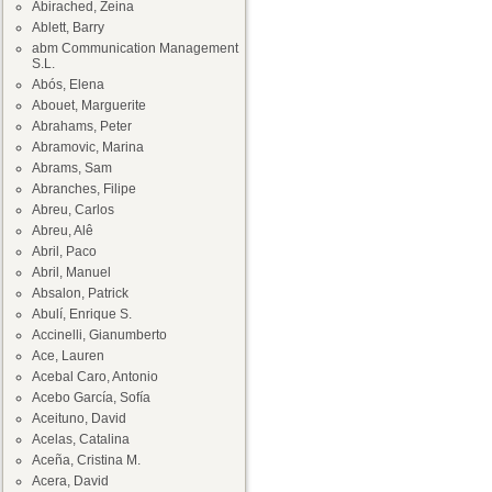
Abirached, Zeina
Ablett, Barry
abm Communication Management
S.L.
Abós, Elena
Abouet, Marguerite
Abrahams, Peter
Abramovic, Marina
Abrams, Sam
Abranches, Filipe
Abreu, Carlos
Abreu, Alê
Abril, Paco
Abril, Manuel
Absalon, Patrick
Abulí, Enrique S.
Accinelli, Gianumberto
Ace, Lauren
Acebal Caro, Antonio
Acebo García, Sofía
Aceituno, David
Acelas, Catalina
Aceña, Cristina M.
Acera, David