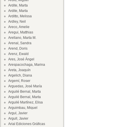
Ardid, Miguel
Ardite, Marta
Ardite, Marta
Arditto, Melissa
Ardley, Neil
Areco, Amelie
Aregui, Matthias
Arellano, Marta M.
Arenal, Sandra
Arend, Doris
Arenz, Ewald
Ares, José Ángel
Arespacochaga, Marina
Areta, Joaquín
Argelich, Diana
Argemí, Roser
Arguedas, José María
Arguilé Bernal, Marta
Arguilé Bernal, Marta
Arguilé Martínez, Elisa
Arguimbau, Miquel
Argul, Javier
Argull, Javier
Arial Ediciones Gráficas