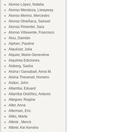
Alonso López, Natalia
Alonso Mendoza, Liwayway
Alonso Merino, Mercedes
Alonso Omeñaca, Samuel
Alonso Pimentel, Sara
Alonso Villaverde, Francisco
Alou, Damián
Alphen, Pauline
Alquézar, Julia
Alquier, Marie-Geneviève
Alquimia Ediciones
Alsberg, Sasha
Alsina i Garsaball, Anna M.
Alsina Thevenet, Homero
Alston, John
Altarriba, Eduard
Altarriba Ordóñez, Antonio
Altegoer, Regine
Alter, Anna
Alterman, Eric
Altés, Marta
Altimir , Mercé
Altimir, Kei Kensho