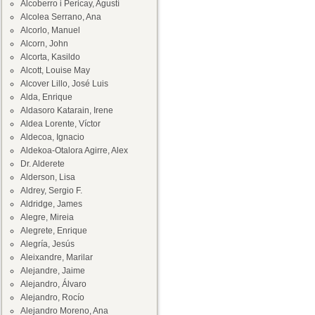
Alcoberro i Pericay, Agustí
Alcolea Serrano, Ana
Alcorlo, Manuel
Alcorn, John
Alcorta, Kasildo
Alcott, Louise May
Alcover Lillo, José Luis
Alda, Enrique
Aldasoro Katarain, Irene
Aldea Lorente, Víctor
Aldecoa, Ignacio
Aldekoa-Otalora Agirre, Alex
Dr. Alderete
Alderson, Lisa
Aldrey, Sergio F.
Aldridge, James
Alegre, Mireia
Alegrete, Enrique
Alegría, Jesús
Aleixandre, Marilar
Alejandre, Jaime
Alejandro, Álvaro
Alejandro, Rocío
Alejandro Moreno, Ana