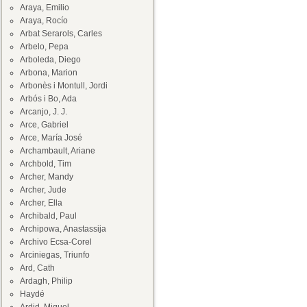
Araya, Emilio
Araya, Rocío
Arbat Serarols, Carles
Arbelo, Pepa
Arboleda, Diego
Arbona, Marion
Arbonès i Montull, Jordi
Arbós i Bo, Ada
Arcanjo, J. J.
Arce, Gabriel
Arce, María José
Archambault, Ariane
Archbold, Tim
Archer, Mandy
Archer, Jude
Archer, Ella
Archibald, Paul
Archipowa, Anastassija
Archivo Ecsa-Corel
Arciniegas, Triunfo
Ard, Cath
Ardagh, Philip
Haydé