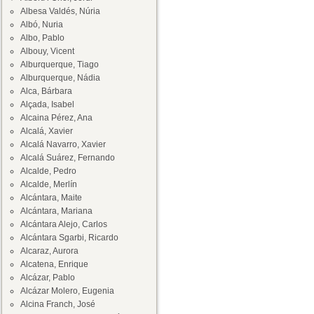
Albesa Valdés, Núria
Albó, Nuria
Albo, Pablo
Albouy, Vicent
Alburquerque, Tiago
Alburquerque, Nádia
Alca, Bárbara
Alçada, Isabel
Alcaina Pérez, Ana
Alcalá, Xavier
Alcalá Navarro, Xavier
Alcalá Suárez, Fernando
Alcalde, Pedro
Alcalde, Merlín
Alcántara, Maite
Alcántara, Mariana
Alcántara Alejo, Carlos
Alcántara Sgarbi, Ricardo
Alcaraz, Aurora
Alcatena, Enrique
Alcázar, Pablo
Alcázar Molero, Eugenia
Alcina Franch, José