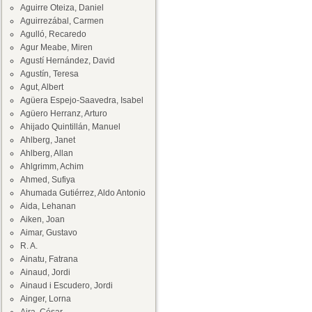
Aguirre Oteiza, Daniel
Aguirrezábal, Carmen
Agulló, Recaredo
Agur Meabe, Miren
Agustí Hernández, David
Agustín, Teresa
Agut, Albert
Agüera Espejo-Saavedra, Isabel
Agüero Herranz, Arturo
Ahijado Quintillán, Manuel
Ahlberg, Janet
Ahlberg, Allan
Ahlgrimm, Achim
Ahmed, Sufiya
Ahumada Gutiérrez, Aldo Antonio
Aida, Lehanan
Aiken, Joan
Aimar, Gustavo
R. A.
Ainatu, Fatrana
Ainaud, Jordi
Ainaud i Escudero, Jordi
Ainger, Lorna