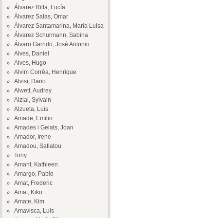
Álvarez Rilla, Lucía
Álvarez Salas, Omar
Álvarez Santamarina, María Luisa
Álvarez Schurmann, Sabina
Álvaro Garrido, José Antonio
Alves, Daniel
Alves, Hugo
Alvim Corrêa, Henrique
Alvisi, Dario
Alwett, Audrey
Alzial, Sylvain
Alzueta, Luis
Amade, Emilio
Amades i Gelats, Joan
Amador, Irene
Amadou, Safiatou
Tony
Amant, Kathleen
Amargo, Pablo
Amat, Frederic
Amat, Kiko
Amate, Kim
Amavisca, Luis