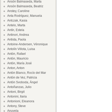
Ansón Balmaseda, Marta
Ansón Balmaseda, Beatriz
Anstey, Caroline
Anta Rodríguez, Manuela
Antczak, Kasia
Antelo, Marta
Antín, Estela
Antinori, Andrea
Antista, Paola
Antoine-Andersen, Véronique
Antolín Villota, Luisa
Antón, Rafael
Antón, Mauricio
Antón, María José
Anton, Anton
Antón Blanco, Rocío del Mar
Antón de Vez, Patricia
Antón Svoboda, Ángel
Antoñanzas, Julio
Antoni, Birgit
Antonini, Ilaria
Antonioni, Eleanora
Antony, Steve
Anuvela