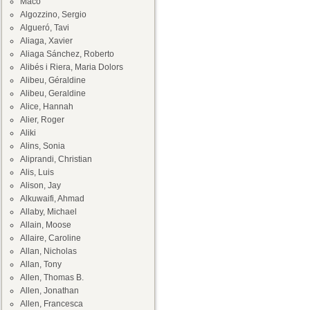
Maco
Algozzino, Sergio
Algueró, Tavi
Aliaga, Xavier
Aliaga Sánchez, Roberto
Alibés i Riera, Maria Dolors
Alibeu, Géraldine
Alibeu, Geraldine
Alice, Hannah
Alier, Roger
Aliki
Alins, Sonia
Aliprandi, Christian
Alis, Luis
Alison, Jay
Alkuwaifi, Ahmad
Allaby, Michael
Allain, Moose
Allaire, Caroline
Allan, Nicholas
Allan, Tony
Allen, Thomas B.
Allen, Jonathan
Allen, Francesca