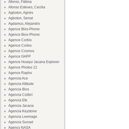
Afonso, Fátima
Afonso Esteves, Cecilia
Agboton, Agnès
Agboton, Serrat
Agdamus, Alejandro
Agence Bios-Phone
Agence Bios-Phone
Agence Corbis
Agence Corbis
Agence Cosmos
Agence GHFP
Agence Hoaqui Jacana Explorer
Agence Photos 12
Agence Rapho
Agencia Ace
Agencia Altitude
Agencia Bios
Agencia Colibrí
Agencia Efe
Agencia Jacana
Agencia Keystone
Agencia Leemage
Agencia Sunset
Agency NASA