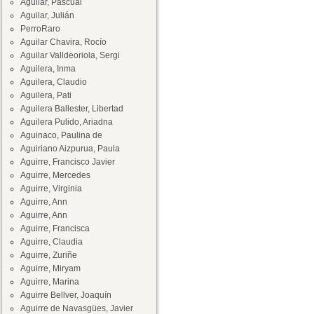
Aguilar, Pascual
Aguilar, Julián
PerroRaro
Aguilar Chavira, Rocío
Aguilar Valldeoriola, Sergi
Aguilera, Inma
Aguilera, Claudio
Aguilera, Pati
Aguilera Ballester, Libertad
Aguilera Pulido, Ariadna
Aguinaco, Paulina de
Aguiriano Aizpurua, Paula
Aguirre, Francisco Javier
Aguirre, Mercedes
Aguirre, Virginia
Aguirre, Ann
Aguirre, Ann
Aguirre, Francisca
Aguirre, Claudia
Aguirre, Zuriñe
Aguirre, Miryam
Aguirre, Marina
Aguirre Bellver, Joaquín
Aguirre de Navasgües, Javier