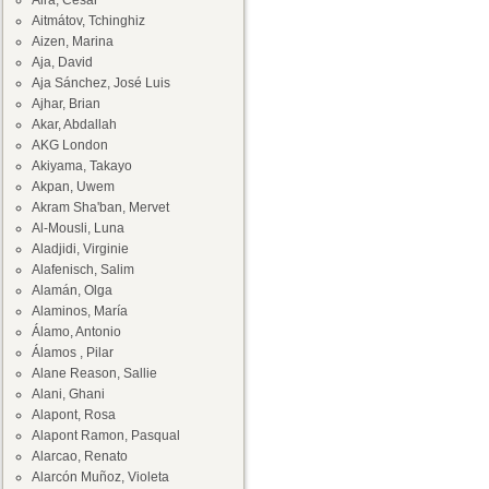
Aira, César
Aitmátov, Tchinghiz
Aizen, Marina
Aja, David
Aja Sánchez, José Luis
Ajhar, Brian
Akar, Abdallah
AKG London
Akiyama, Takayo
Akpan, Uwem
Akram Sha'ban, Mervet
Al-Mousli, Luna
Aladjidi, Virginie
Alafenisch, Salim
Alamán, Olga
Alaminos, María
Álamo, Antonio
Álamos , Pilar
Alane Reason, Sallie
Alani, Ghani
Alapont, Rosa
Alapont Ramon, Pasqual
Alarcao, Renato
Alarcón Muñoz, Violeta