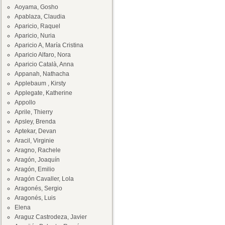
Aoyama, Gosho
Apablaza, Claudia
Aparicio, Raquel
Aparicio, Nuria
Aparicio A, María Cristina
Aparicio Alfaro, Nora
Aparicio Català, Anna
Appanah, Nathacha
Applebaum , Kirsty
Applegate, Katherine
Appollo
Aprile, Thierry
Apsley, Brenda
Aptekar, Devan
Aracil, Virginie
Aragno, Rachele
Aragón, Joaquín
Aragón, Emilio
Aragón Cavaller, Lola
Aragonés, Sergio
Aragonés, Luis
Elena
Araguz Castrodeza, Javier