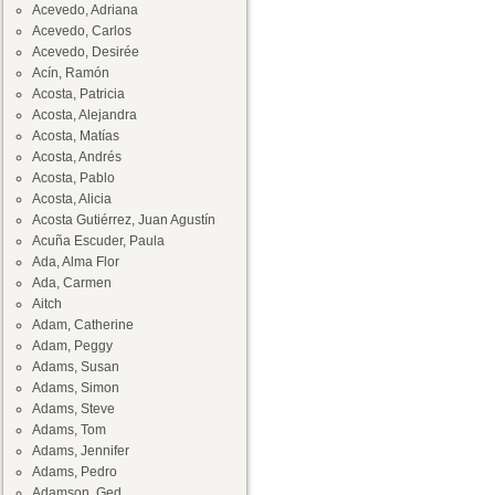
Acevedo, Adriana
Acevedo, Carlos
Acevedo, Desirée
Acín, Ramón
Acosta, Patricia
Acosta, Alejandra
Acosta, Matías
Acosta, Andrés
Acosta, Pablo
Acosta, Alicia
Acosta Gutiérrez, Juan Agustín
Acuña Escuder, Paula
Ada, Alma Flor
Ada, Carmen
Aitch
Adam, Catherine
Adam, Peggy
Adams, Susan
Adams, Simon
Adams, Steve
Adams, Tom
Adams, Jennifer
Adams, Pedro
Adamson, Ged