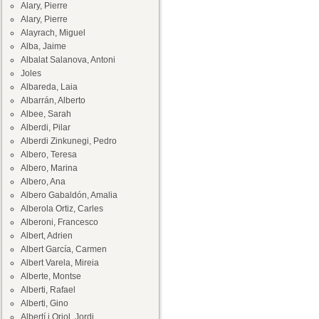
Alary, Pierre
Alary, Pierre
Alayrach, Miguel
Alba, Jaime
Albalat Salanova, Antoni
Joles
Albareda, Laia
Albarrán, Alberto
Albee, Sarah
Alberdi, Pilar
Alberdi Zinkunegi, Pedro
Albero, Teresa
Albero, Marina
Albero, Ana
Albero Gabaldón, Amalia
Alberola Ortiz, Carles
Alberoni, Francesco
Albert, Adrien
Albert García, Carmen
Albert Varela, Mireia
Alberte, Montse
Alberti, Rafael
Alberti, Gino
Albertí i Oriol, Jordi