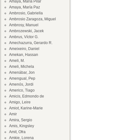
Amaya, María Pilar
Amaya, María Paz
Ambrosio, Gabriella
Ambrosio Zaragoza, Miguel
Ambrosy, Manuel
Ambrozewski, Jacek
Ambrus, Víctor G.
Amechazurra, Gerardo R.
Ameixeiro, Daniel
Amekan, Hassan
Ameli, M.
Ameli, Michela
Amenábar, Jon
Amengual, Pep
Amenós, Jordi
Americo, Tiago
Amicis, Edmondo de
Amigo, Leire
Amiot, Karine-Marie
Amir
Amira, Sergio
Amis, Kingsley
Amit, Ofra
Amkie, Lorena