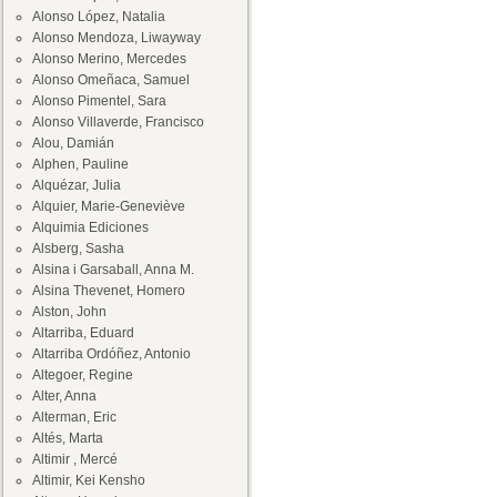
Alonso López, Natalia
Alonso Mendoza, Liwayway
Alonso Merino, Mercedes
Alonso Omeñaca, Samuel
Alonso Pimentel, Sara
Alonso Villaverde, Francisco
Alou, Damián
Alphen, Pauline
Alquézar, Julia
Alquier, Marie-Geneviève
Alquimia Ediciones
Alsberg, Sasha
Alsina i Garsaball, Anna M.
Alsina Thevenet, Homero
Alston, John
Altarriba, Eduard
Altarriba Ordóñez, Antonio
Altegoer, Regine
Alter, Anna
Alterman, Eric
Altés, Marta
Altimir , Mercé
Altimir, Kei Kensho