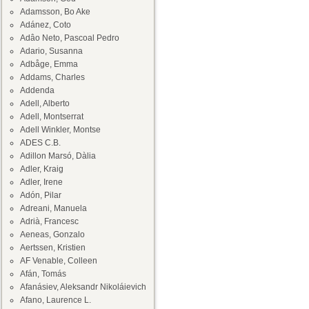
Adamsson, Bo Ake
Adánez, Coto
Adâo Neto, Pascoal Pedro
Adario, Susanna
Adbåge, Emma
Addams, Charles
Addenda
Adell, Alberto
Adell, Montserrat
Adell Winkler, Montse
ADES C.B.
Adillon Marsó, Dàlia
Adler, Kraig
Adler, Irene
Adón, Pilar
Adreani, Manuela
Adrià, Francesc
Aeneas, Gonzalo
Aertssen, Kristien
AF Venable, Colleen
Afán, Tomás
Afanásiev, Aleksandr Nikoláievich
Afano, Laurence L.