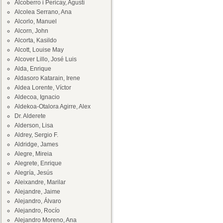
Alcoberro i Pericay, Agustí
Alcolea Serrano, Ana
Alcorlo, Manuel
Alcorn, John
Alcorta, Kasildo
Alcott, Louise May
Alcover Lillo, José Luis
Alda, Enrique
Aldasoro Katarain, Irene
Aldea Lorente, Víctor
Aldecoa, Ignacio
Aldekoa-Otalora Agirre, Alex
Dr. Alderete
Alderson, Lisa
Aldrey, Sergio F.
Aldridge, James
Alegre, Mireia
Alegrete, Enrique
Alegría, Jesús
Aleixandre, Marilar
Alejandre, Jaime
Alejandro, Álvaro
Alejandro, Rocío
Alejandro Moreno, Ana