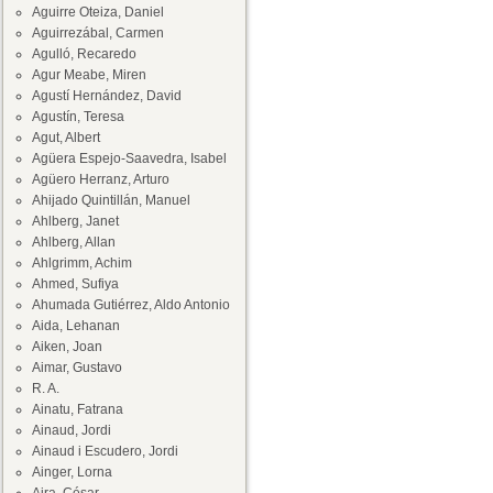
Aguirre Oteiza, Daniel
Aguirrezábal, Carmen
Agulló, Recaredo
Agur Meabe, Miren
Agustí Hernández, David
Agustín, Teresa
Agut, Albert
Agüera Espejo-Saavedra, Isabel
Agüero Herranz, Arturo
Ahijado Quintillán, Manuel
Ahlberg, Janet
Ahlberg, Allan
Ahlgrimm, Achim
Ahmed, Sufiya
Ahumada Gutiérrez, Aldo Antonio
Aida, Lehanan
Aiken, Joan
Aimar, Gustavo
R. A.
Ainatu, Fatrana
Ainaud, Jordi
Ainaud i Escudero, Jordi
Ainger, Lorna