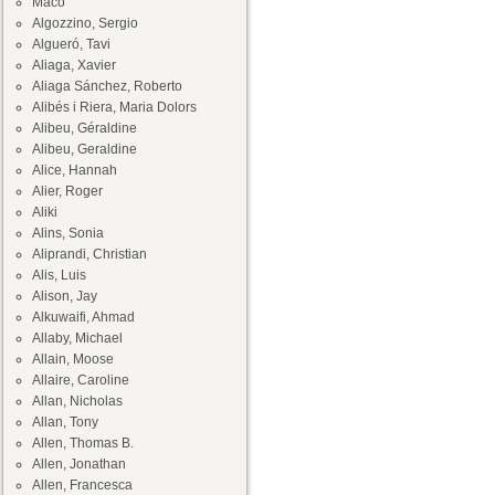
Maco
Algozzino, Sergio
Algueró, Tavi
Aliaga, Xavier
Aliaga Sánchez, Roberto
Alibés i Riera, Maria Dolors
Alibeu, Géraldine
Alibeu, Geraldine
Alice, Hannah
Alier, Roger
Aliki
Alins, Sonia
Aliprandi, Christian
Alis, Luis
Alison, Jay
Alkuwaifi, Ahmad
Allaby, Michael
Allain, Moose
Allaire, Caroline
Allan, Nicholas
Allan, Tony
Allen, Thomas B.
Allen, Jonathan
Allen, Francesca