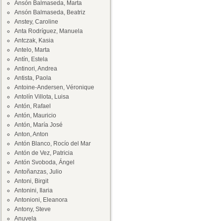
Ansón Balmaseda, Marta
Ansón Balmaseda, Beatriz
Anstey, Caroline
Anta Rodríguez, Manuela
Antczak, Kasia
Antelo, Marta
Antín, Estela
Antinori, Andrea
Antista, Paola
Antoine-Andersen, Véronique
Antolín Villota, Luisa
Antón, Rafael
Antón, Mauricio
Antón, María José
Anton, Anton
Antón Blanco, Rocío del Mar
Antón de Vez, Patricia
Antón Svoboda, Ángel
Antoñanzas, Julio
Antoni, Birgit
Antonini, Ilaria
Antonioni, Eleanora
Antony, Steve
Anuvela