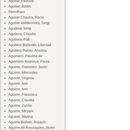
Aguilar, Pascual
Aguilar, Julián
PerroRaro
Aguilar Chavira, Rocío
Aguilar Valldeoriola, Sergi
Aguilera, Inma
Aguilera, Claudio
Aguilera, Pati
Aguilera Ballester, Libertad
Aguilera Pulido, Ariadna
Aguinaco, Paulina de
Aguiriano Aizpurua, Paula
Aguirre, Francisco Javier
Aguirre, Mercedes
Aguirre, Virginia
Aguirre, Ann
Aguirre, Ann
Aguirre, Francisca
Aguirre, Claudia
Aguirre, Zuriñe
Aguirre, Miryam
Aguirre, Marina
Aguirre Bellver, Joaquín
Aguirre de Navasgües, Javier