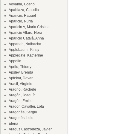
Aoyama, Gosho
Apablaza, Claudia
Aparicio, Raquel
Aparicio, Nuria
Aparicio A, María Cristina
Aparicio Alfaro, Nora
Aparicio Català, Anna
Appanah, Nathacha
Applebaum , Kirsty
Applegate, Katherine
Appollo
Aprile, Thierry
Apsley, Brenda
Aptekar, Devan
Aracil, Virginie
Aragno, Rachele
Aragón, Joaquín
Aragón, Emilio
Aragón Cavaller, Lola
Aragonés, Sergio
Aragonés, Luis
Elena
Araguz Castrodeza, Javier