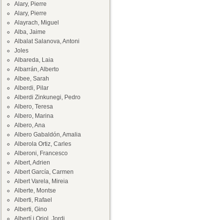
Alary, Pierre
Alary, Pierre
Alayrach, Miguel
Alba, Jaime
Albalat Salanova, Antoni
Joles
Albareda, Laia
Albarrán, Alberto
Albee, Sarah
Alberdi, Pilar
Alberdi Zinkunegi, Pedro
Albero, Teresa
Albero, Marina
Albero, Ana
Albero Gabaldón, Amalia
Alberola Ortiz, Carles
Alberoni, Francesco
Albert, Adrien
Albert García, Carmen
Albert Varela, Mireia
Alberte, Montse
Alberti, Rafael
Alberti, Gino
Albertí i Oriol, Jordi