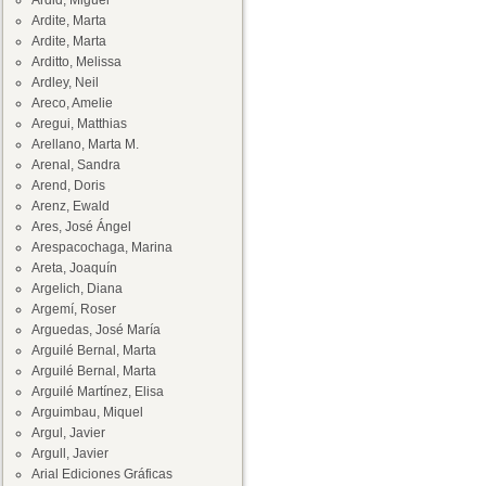
Ardid, Miguel
Ardite, Marta
Ardite, Marta
Arditto, Melissa
Ardley, Neil
Areco, Amelie
Aregui, Matthias
Arellano, Marta M.
Arenal, Sandra
Arend, Doris
Arenz, Ewald
Ares, José Ángel
Arespacochaga, Marina
Areta, Joaquín
Argelich, Diana
Argemí, Roser
Arguedas, José María
Arguilé Bernal, Marta
Arguilé Bernal, Marta
Arguilé Martínez, Elisa
Arguimbau, Miquel
Argul, Javier
Argull, Javier
Arial Ediciones Gráficas