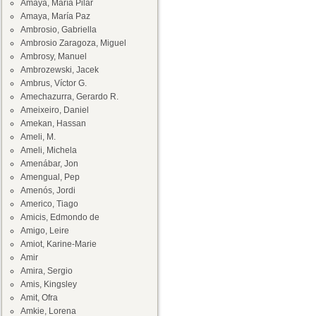
Amaya, María Pilar
Amaya, María Paz
Ambrosio, Gabriella
Ambrosio Zaragoza, Miguel
Ambrosy, Manuel
Ambrozewski, Jacek
Ambrus, Víctor G.
Amechazurra, Gerardo R.
Ameixeiro, Daniel
Amekan, Hassan
Ameli, M.
Ameli, Michela
Amenábar, Jon
Amengual, Pep
Amenós, Jordi
Americo, Tiago
Amicis, Edmondo de
Amigo, Leire
Amiot, Karine-Marie
Amir
Amira, Sergio
Amis, Kingsley
Amit, Ofra
Amkie, Lorena