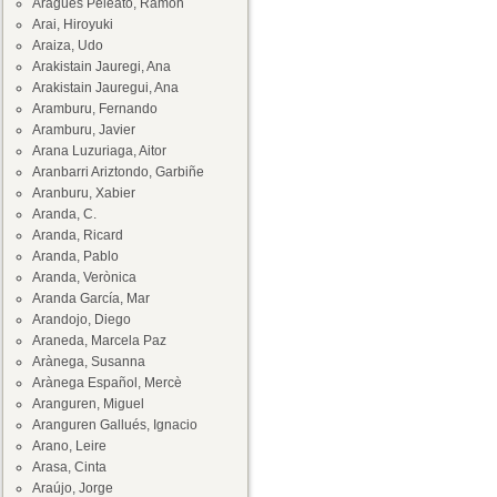
Aragüés Peleato, Ramón
Arai, Hiroyuki
Araiza, Udo
Arakistain Jauregi, Ana
Arakistain Jauregui, Ana
Aramburu, Fernando
Aramburu, Javier
Arana Luzuriaga, Aitor
Aranbarri Ariztondo, Garbiñe
Aranburu, Xabier
Aranda, C.
Aranda, Ricard
Aranda, Pablo
Aranda, Verònica
Aranda García, Mar
Arandojo, Diego
Araneda, Marcela Paz
Arànega, Susanna
Arànega Español, Mercè
Aranguren, Miguel
Aranguren Gallués, Ignacio
Arano, Leire
Arasa, Cinta
Araújo, Jorge