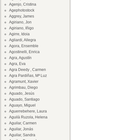
Agenjo, Cristina
Agephotostock
Aggrey, James
Agiriano, Jon
Agiriano, Iñigo
Agirre, Idoia
Agliardi, Allegra
Agora, Ensemble
Agostinelli, Enrica
Agra, Agustín
Agra, Eva
Agra Deedy , Carmen
Agra Pardiñas, Mª Luz
Agramunt, Xavier
Agrimbau, Diego
Aguado, Jesús
Aguado, Santiago
Aguayo, Miguel
Aguerrebehere, Laura
Aguilà Ruzola, Helena
Aguilar, Carmen
Aguilar, Jonás
Aguilar, Sandra