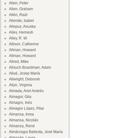
Allen, Peter
Allen, Graham
Allén, Raúl
Allende, Isabel
Allepuz, Anuska
Alles, Hemesh
Alley, R. W.
Allison, Catherine
Allman, Howard
Allman, Howard
Allred, Mike
Allsuch Boardman, Adam
Allué, Josep María
Allwright, Deborah
Allyn, Virginia
Almada, Ariel Andrés
Almagor, Gila
Almagro, Inés
Almagro López, Pilar
Almansa, Inma
Almansa, Nicolás
Almanza, René
Almárcegui Ballesta, José María
Almazán, Laura