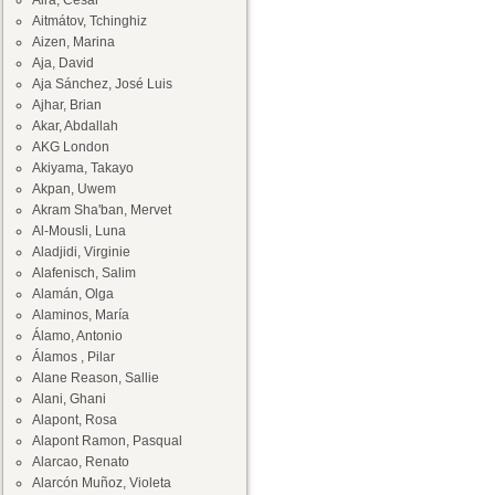
Aira, César
Aitmátov, Tchinghiz
Aizen, Marina
Aja, David
Aja Sánchez, José Luis
Ajhar, Brian
Akar, Abdallah
AKG London
Akiyama, Takayo
Akpan, Uwem
Akram Sha'ban, Mervet
Al-Mousli, Luna
Aladjidi, Virginie
Alafenisch, Salim
Alamán, Olga
Alaminos, María
Álamo, Antonio
Álamos , Pilar
Alane Reason, Sallie
Alani, Ghani
Alapont, Rosa
Alapont Ramon, Pasqual
Alarcao, Renato
Alarcón Muñoz, Violeta