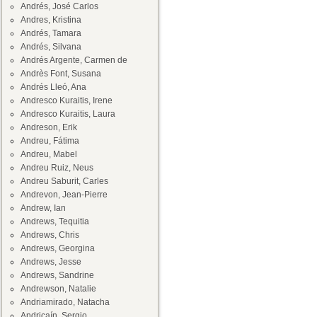
Andrés, José Carlos
Andres, Kristina
Andrés, Tamara
Andrés, Silvana
Andrés Argente, Carmen de
Andrès Font, Susana
Andrés Lleó, Ana
Andresco Kuraitis, Irene
Andresco Kuraitis, Laura
Andreson, Erik
Andreu, Fátima
Andreu, Mabel
Andreu Ruiz, Neus
Andreu Saburit, Carles
Andrevon, Jean-Pierre
Andrew, Ian
Andrews, Tequitia
Andrews, Chris
Andrews, Georgina
Andrews, Jesse
Andrews, Sandrine
Andrewson, Natalie
Andriamirado, Natacha
Andricaín, Sergio