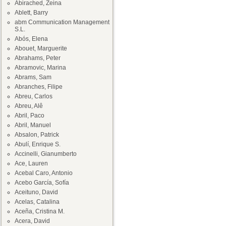
Abirached, Zeina
Ablett, Barry
abm Communication Management
S.L.
Abós, Elena
Abouet, Marguerite
Abrahams, Peter
Abramovic, Marina
Abrams, Sam
Abranches, Filipe
Abreu, Carlos
Abreu, Alê
Abril, Paco
Abril, Manuel
Absalon, Patrick
Abulí, Enrique S.
Accinelli, Gianumberto
Ace, Lauren
Acebal Caro, Antonio
Acebo García, Sofía
Aceituno, David
Acelas, Catalina
Aceña, Cristina M.
Acera, David