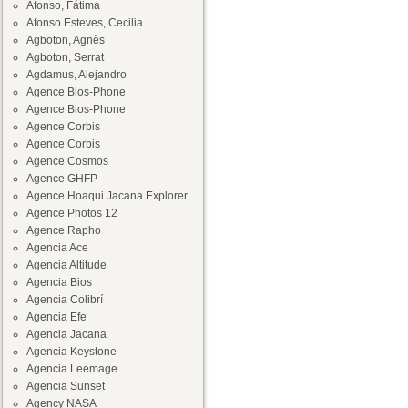
Afonso, Fátima
Afonso Esteves, Cecilia
Agboton, Agnès
Agboton, Serrat
Agdamus, Alejandro
Agence Bios-Phone
Agence Bios-Phone
Agence Corbis
Agence Corbis
Agence Cosmos
Agence GHFP
Agence Hoaqui Jacana Explorer
Agence Photos 12
Agence Rapho
Agencia Ace
Agencia Altitude
Agencia Bios
Agencia Colibrí
Agencia Efe
Agencia Jacana
Agencia Keystone
Agencia Leemage
Agencia Sunset
Agency NASA