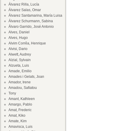
Álvarez Rilla, Lucía
Álvarez Salas, Omar
Álvarez Santamarina, María Luisa
Álvarez Schurmann, Sabina
Álvaro Garrido, José Antonio
Alves, Daniel
Alves, Hugo
Alvim Corrêa, Henrique
Alvisi, Dario
Alwett, Audrey
Alzial, Sylvain
Alzueta, Luis
Amade, Emilio
Amades i Gelats, Joan
Amador, Irene
Amadou, Safiatou
Tony
Amant, Kathleen
Amargo, Pablo
Amat, Frederic
Amat, Kiko
Amate, Kim
Amavisca, Luis