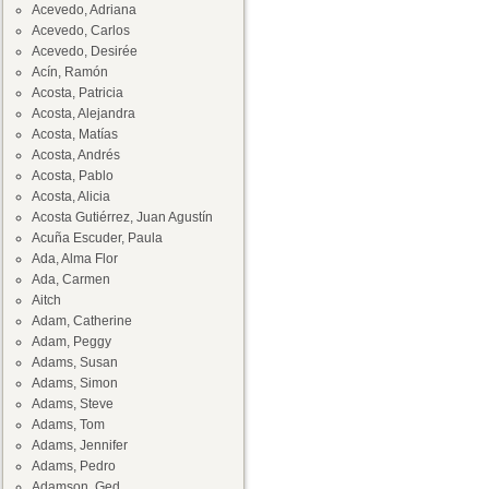
Acevedo, Adriana
Acevedo, Carlos
Acevedo, Desirée
Acín, Ramón
Acosta, Patricia
Acosta, Alejandra
Acosta, Matías
Acosta, Andrés
Acosta, Pablo
Acosta, Alicia
Acosta Gutiérrez, Juan Agustín
Acuña Escuder, Paula
Ada, Alma Flor
Ada, Carmen
Aitch
Adam, Catherine
Adam, Peggy
Adams, Susan
Adams, Simon
Adams, Steve
Adams, Tom
Adams, Jennifer
Adams, Pedro
Adamson, Ged