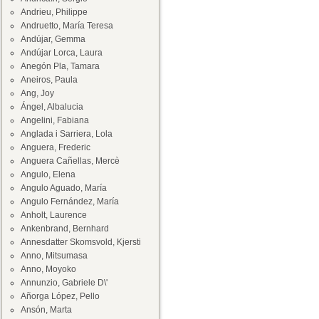
Andrieu, Philippe
Andruetto, María Teresa
Andújar, Gemma
Andújar Lorca, Laura
Anegón Pla, Tamara
Aneiros, Paula
Ang, Joy
Ángel, Albalucia
Angelini, Fabiana
Anglada i Sarriera, Lola
Anguera, Frederic
Anguera Cañellas, Mercè
Angulo, Elena
Angulo Aguado, María
Angulo Fernández, María
Anholt, Laurence
Ankenbrand, Bernhard
Annesdatter Skomsvold, Kjersti
Anno, Mitsumasa
Anno, Moyoko
Annunzio, Gabriele D\'
Añorga López, Pello
Ansón, Marta