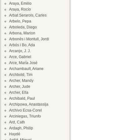
Araya, Emilio
Araya, Rocío
Arbat Serarols, Carles
Arbelo, Pepa
Arboleda, Diego
Arbona, Marion
Arbonès i Montull, Jordi
Arbós i Bo, Ada
Arcanjo, J. J.
Arce, Gabriel
Arce, María José
Archambault, Ariane
Archbold, Tim
Archer, Mandy
Archer, Jude
Archer, Ella
Archibald, Paul
Archipowa, Anastassija
Archivo Ecsa-Corel
Arciniegas, Triunfo
Ard, Cath
Ardagh, Philip
Haydé