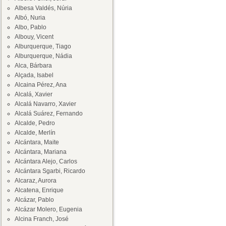
Albesa Valdés, Núria
Albó, Nuria
Albo, Pablo
Albouy, Vicent
Alburquerque, Tiago
Alburquerque, Nádia
Alca, Bárbara
Alçada, Isabel
Alcaina Pérez, Ana
Alcalá, Xavier
Alcalá Navarro, Xavier
Alcalá Suárez, Fernando
Alcalde, Pedro
Alcalde, Merlín
Alcántara, Maite
Alcántara, Mariana
Alcántara Alejo, Carlos
Alcántara Sgarbi, Ricardo
Alcaraz, Aurora
Alcatena, Enrique
Alcázar, Pablo
Alcázar Molero, Eugenia
Alcina Franch, José