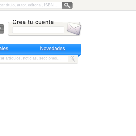
ales
Novedades