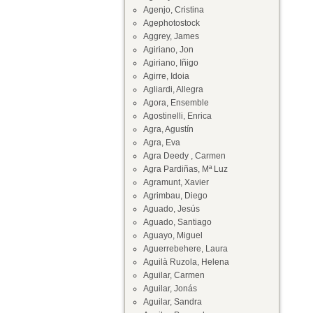
Agenjo, Cristina
Agephotostock
Aggrey, James
Agiriano, Jon
Agiriano, Iñigo
Agirre, Idoia
Agliardi, Allegra
Agora, Ensemble
Agostinelli, Enrica
Agra, Agustín
Agra, Eva
Agra Deedy , Carmen
Agra Pardiñas, Mª Luz
Agramunt, Xavier
Agrimbau, Diego
Aguado, Jesús
Aguado, Santiago
Aguayo, Miguel
Aguerrebehere, Laura
Aguilà Ruzola, Helena
Aguilar, Carmen
Aguilar, Jonás
Aguilar, Sandra