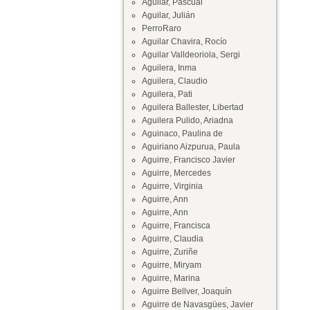
Aguilar, Pascual
Aguilar, Julián
PerroRaro
Aguilar Chavira, Rocío
Aguilar Valldeoriola, Sergi
Aguilera, Inma
Aguilera, Claudio
Aguilera, Pati
Aguilera Ballester, Libertad
Aguilera Pulido, Ariadna
Aguinaco, Paulina de
Aguiriano Aizpurua, Paula
Aguirre, Francisco Javier
Aguirre, Mercedes
Aguirre, Virginia
Aguirre, Ann
Aguirre, Ann
Aguirre, Francisca
Aguirre, Claudia
Aguirre, Zuriñe
Aguirre, Miryam
Aguirre, Marina
Aguirre Bellver, Joaquín
Aguirre de Navasgües, Javier