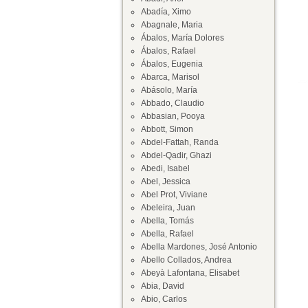
Abadía, Ximo
Abagnale, Maria
Ábalos, María Dolores
Ábalos, Rafael
Ábalos, Eugenia
Abarca, Marisol
Abásolo, María
Abbado, Claudio
Abbasian, Pooya
Abbott, Simon
Abdel-Fattah, Randa
Abdel-Qadir, Ghazi
Abedi, Isabel
Abel, Jessica
Abel Prot, Viviane
Abeleira, Juan
Abella, Tomás
Abella, Rafael
Abella Mardones, José Antonio
Abello Collados, Andrea
Abeyà Lafontana, Elisabet
Abia, David
Abio, Carlos