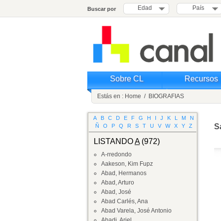
Edad
País
Buscar por
Sobre CL
Recursos
Estás en :
Home
/
BIOGRAFIAS
A
B
C
D
E
F
G
H
I
J
K
L
M
N
S
Ñ
O
P
Q
R
S
T
U
V
W
X
Y
Z
LISTANDO
A
(972)
A-rredondo
Aakeson, Kim Fupz
Abad, Hermanos
Abad, Arturo
Abad, José
Abad Carlés, Ana
Abad Varela, José Antonio
Abadi, Ariel