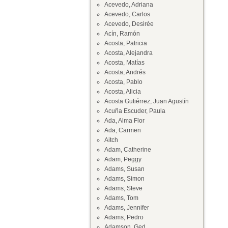
Acevedo, Adriana
Acevedo, Carlos
Acevedo, Desirée
Acín, Ramón
Acosta, Patricia
Acosta, Alejandra
Acosta, Matías
Acosta, Andrés
Acosta, Pablo
Acosta, Alicia
Acosta Gutiérrez, Juan Agustín
Acuña Escuder, Paula
Ada, Alma Flor
Ada, Carmen
Aitch
Adam, Catherine
Adam, Peggy
Adams, Susan
Adams, Simon
Adams, Steve
Adams, Tom
Adams, Jennifer
Adams, Pedro
Adamson, Ged