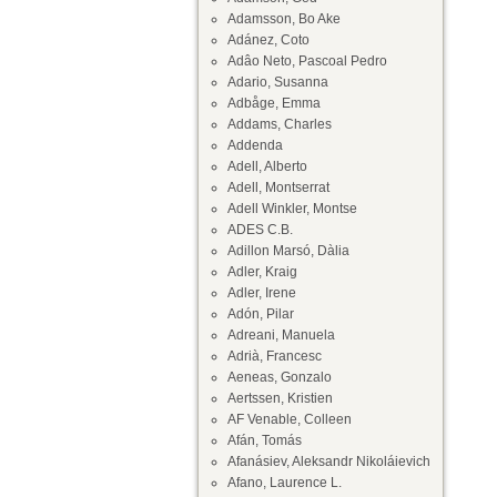
Adamsson, Bo Ake
Adánez, Coto
Adâo Neto, Pascoal Pedro
Adario, Susanna
Adbåge, Emma
Addams, Charles
Addenda
Adell, Alberto
Adell, Montserrat
Adell Winkler, Montse
ADES C.B.
Adillon Marsó, Dàlia
Adler, Kraig
Adler, Irene
Adón, Pilar
Adreani, Manuela
Adrià, Francesc
Aeneas, Gonzalo
Aertssen, Kristien
AF Venable, Colleen
Afán, Tomás
Afanásiev, Aleksandr Nikoláievich
Afano, Laurence L.