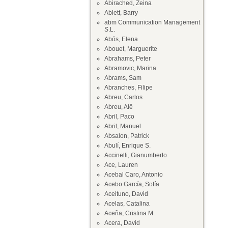
Abirached, Zeina
Ablett, Barry
abm Communication Management
S.L.
Abós, Elena
Abouet, Marguerite
Abrahams, Peter
Abramovic, Marina
Abrams, Sam
Abranches, Filipe
Abreu, Carlos
Abreu, Alê
Abril, Paco
Abril, Manuel
Absalon, Patrick
Abulí, Enrique S.
Accinelli, Gianumberto
Ace, Lauren
Acebal Caro, Antonio
Acebo García, Sofía
Aceituno, David
Acelas, Catalina
Aceña, Cristina M.
Acera, David