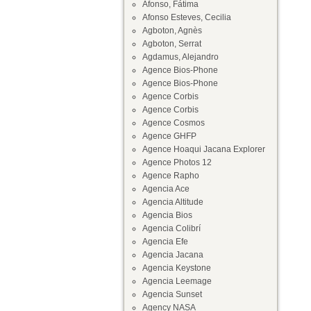
Afonso, Fátima
Afonso Esteves, Cecilia
Agboton, Agnès
Agboton, Serrat
Agdamus, Alejandro
Agence Bios-Phone
Agence Bios-Phone
Agence Corbis
Agence Corbis
Agence Cosmos
Agence GHFP
Agence Hoaqui Jacana Explorer
Agence Photos 12
Agence Rapho
Agencia Ace
Agencia Altitude
Agencia Bios
Agencia Colibrí
Agencia Efe
Agencia Jacana
Agencia Keystone
Agencia Leemage
Agencia Sunset
Agency NASA