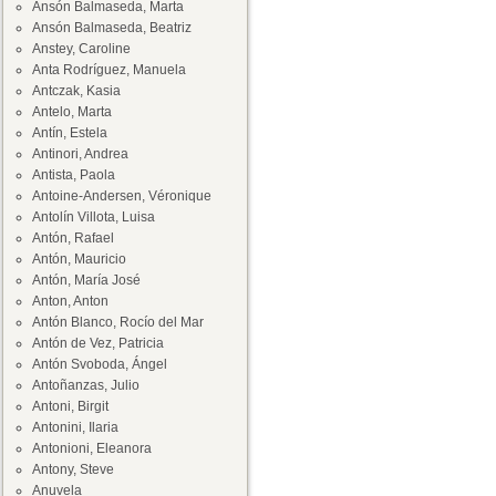
Ansón Balmaseda, Marta
Ansón Balmaseda, Beatriz
Anstey, Caroline
Anta Rodríguez, Manuela
Antczak, Kasia
Antelo, Marta
Antín, Estela
Antinori, Andrea
Antista, Paola
Antoine-Andersen, Véronique
Antolín Villota, Luisa
Antón, Rafael
Antón, Mauricio
Antón, María José
Anton, Anton
Antón Blanco, Rocío del Mar
Antón de Vez, Patricia
Antón Svoboda, Ángel
Antoñanzas, Julio
Antoni, Birgit
Antonini, Ilaria
Antonioni, Eleanora
Antony, Steve
Anuvela