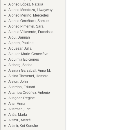
Alonso López, Natalia
Alonso Mendoza, Liwayway
Alonso Merino, Mercedes
Alonso Omeñaca, Samuel
Alonso Pimentel, Sara
Alonso Villaverde, Francisco
Alou, Damián
Alphen, Pauline
Alquézar, Julia
Alquier, Marie-Geneviève
Alquimia Ediciones
Alsberg, Sasha
Alsina i Garsaball, Anna M.
Alsina Thevenet, Homero
Alston, John
Altarriba, Eduard
Altarriba Ordóñez, Antonio
Altegoer, Regine
Alter, Anna
Alterman, Eric
Altés, Marta
Altimir , Mercé
Altimir, Kei Kensho