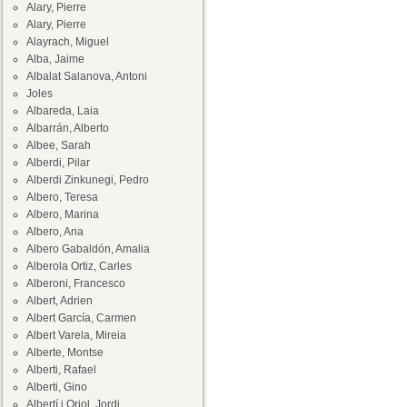
Alary, Pierre
Alary, Pierre
Alayrach, Miguel
Alba, Jaime
Albalat Salanova, Antoni
Joles
Albareda, Laia
Albarrán, Alberto
Albee, Sarah
Alberdi, Pilar
Alberdi Zinkunegi, Pedro
Albero, Teresa
Albero, Marina
Albero, Ana
Albero Gabaldón, Amalia
Alberola Ortiz, Carles
Alberoni, Francesco
Albert, Adrien
Albert García, Carmen
Albert Varela, Mireia
Alberte, Montse
Alberti, Rafael
Alberti, Gino
Albertí i Oriol, Jordi