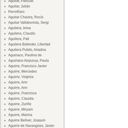
Aguilar, Pascual
Aguilar, Julián
PerroRaro
Aguilar Chavira, Rocío
Aguilar Valldeoriola, Sergi
Aguilera, Inma
Aguilera, Claudio
Aguilera, Pati
Aguilera Ballester, Libertad
Aguilera Pulido, Ariadna
Aguinaco, Paulina de
Aguiriano Aizpurua, Paula
Aguirre, Francisco Javier
Aguirre, Mercedes
Aguirre, Virginia
Aguirre, Ann
Aguirre, Ann
Aguirre, Francisca
Aguirre, Claudia
Aguirre, Zuriñe
Aguirre, Miryam
Aguirre, Marina
Aguirre Bellver, Joaquín
Aguirre de Navasgües, Javier