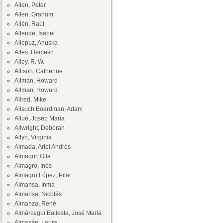
Allen, Peter
Allen, Graham
Allén, Raúl
Allende, Isabel
Allepuz, Anuska
Alles, Hemesh
Alley, R. W.
Allison, Catherine
Allman, Howard
Allman, Howard
Allred, Mike
Allsuch Boardman, Adam
Allué, Josep María
Allwright, Deborah
Allyn, Virginia
Almada, Ariel Andrés
Almagor, Gila
Almagro, Inés
Almagro López, Pilar
Almansa, Inma
Almansa, Nicolás
Almanza, René
Almárcegui Ballesta, José María
Almazán, Laura