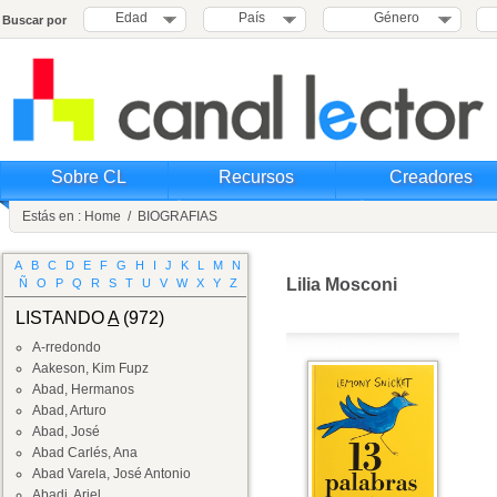
Edad
País
Género
Buscar por
Sobre CL
Recursos
Creadores
Estás en :
Home
/
BIOGRAFIAS
A
B
C
D
E
F
G
H
I
J
K
L
M
N
Lilia Mosconi
Ñ
O
P
Q
R
S
T
U
V
W
X
Y
Z
LISTANDO
A
(972)
A-rredondo
Aakeson, Kim Fupz
Abad, Hermanos
Abad, Arturo
Abad, José
Abad Carlés, Ana
Abad Varela, José Antonio
Abadi, Ariel