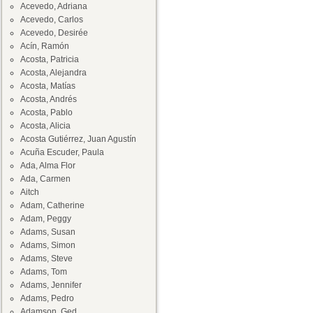
Acevedo, Adriana
Acevedo, Carlos
Acevedo, Desirée
Acín, Ramón
Acosta, Patricia
Acosta, Alejandra
Acosta, Matías
Acosta, Andrés
Acosta, Pablo
Acosta, Alicia
Acosta Gutiérrez, Juan Agustín
Acuña Escuder, Paula
Ada, Alma Flor
Ada, Carmen
Aitch
Adam, Catherine
Adam, Peggy
Adams, Susan
Adams, Simon
Adams, Steve
Adams, Tom
Adams, Jennifer
Adams, Pedro
Adamson, Ged