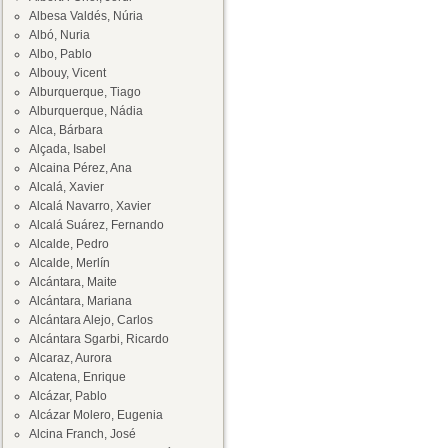
Albesa Valdés, Núria
Albó, Nuria
Albo, Pablo
Albouy, Vicent
Alburquerque, Tiago
Alburquerque, Nádia
Alca, Bárbara
Alçada, Isabel
Alcaina Pérez, Ana
Alcalá, Xavier
Alcalá Navarro, Xavier
Alcalá Suárez, Fernando
Alcalde, Pedro
Alcalde, Merlín
Alcántara, Maite
Alcántara, Mariana
Alcántara Alejo, Carlos
Alcántara Sgarbi, Ricardo
Alcaraz, Aurora
Alcatena, Enrique
Alcázar, Pablo
Alcázar Molero, Eugenia
Alcina Franch, José