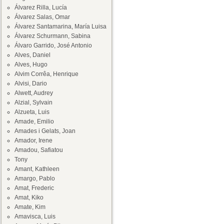
Álvarez Rilla, Lucía
Álvarez Salas, Omar
Álvarez Santamarina, María Luisa
Álvarez Schurmann, Sabina
Álvaro Garrido, José Antonio
Alves, Daniel
Alves, Hugo
Alvim Corrêa, Henrique
Alvisi, Dario
Alwett, Audrey
Alzial, Sylvain
Alzueta, Luis
Amade, Emilio
Amades i Gelats, Joan
Amador, Irene
Amadou, Safiatou
Tony
Amant, Kathleen
Amargo, Pablo
Amat, Frederic
Amat, Kiko
Amate, Kim
Amavisca, Luis