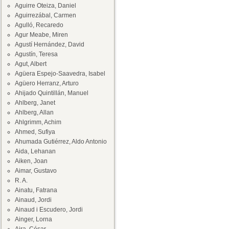
Aguirre Oteiza, Daniel
Aguirrezábal, Carmen
Agulló, Recaredo
Agur Meabe, Miren
Agustí Hernández, David
Agustín, Teresa
Agut, Albert
Agüera Espejo-Saavedra, Isabel
Agüero Herranz, Arturo
Ahijado Quintillán, Manuel
Ahlberg, Janet
Ahlberg, Allan
Ahlgrimm, Achim
Ahmed, Sufiya
Ahumada Gutiérrez, Aldo Antonio
Aida, Lehanan
Aiken, Joan
Aimar, Gustavo
R. A.
Ainatu, Fatrana
Ainaud, Jordi
Ainaud i Escudero, Jordi
Ainger, Lorna