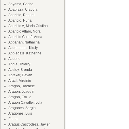
Aoyama, Gosho
Apablaza, Claudia
Aparicio, Raquel
Aparicio, Nuria
Aparicio A, María Cristina
Aparicio Alfaro, Nora
Aparicio Català, Anna
Appanah, Nathacha
Applebaum , Kirsty
Applegate, Katherine
Appollo
Aprile, Thierry
Apsley, Brenda
Aptekar, Devan
Aracil, Virginie
Aragno, Rachele
Aragón, Joaquín
Aragón, Emilio
Aragón Cavaller, Lola
Aragonés, Sergio
Aragonés, Luis
Elena
Araguz Castrodeza, Javier