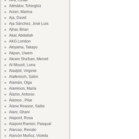
Aira, César
Aitmátov, Tchinghiz
Aizen, Marina
Aja, David
Aja Sánchez, José Luis
Ajhar, Brian
Akar, Abdallah
AKG London
Akiyama, Takayo
Akpan, Uwem
Akram Sha'ban, Mervet
Al-Mousli, Luna
Aladjidi, Virginie
Alafenisch, Salim
Alamán, Olga
Alaminos, María
Álamo, Antonio
Álamos , Pilar
Alane Reason, Sallie
Alani, Ghani
Alapont, Rosa
Alapont Ramon, Pasqual
Alarcao, Renato
Alarcón Muñoz, Violeta