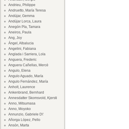
Andrieu, Philippe
Andruetto, María Teresa
Andújar, Gemma
Andújar Lorca, Laura
Anegón Pla, Tamara
Aneiros, Paula
Ang, Joy
Ángel, Albalucia
Angelini, Fabiana
Anglada i Sarriera, Lola
Anguera, Frederic
Anguera Cañellas, Mercè
Angulo, Elena
Angulo Aguado, María
Angulo Fernández, María
Anholt, Laurence
Ankenbrand, Bernhard
Annesdatter Skomsvold, Kjersti
Anno, Mitsumasa
Anno, Moyoko
Annunzio, Gabriele D\'
Añorga López, Pello
Ansón, Marta