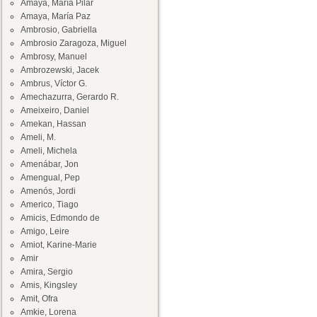
Amaya, María Pilar
Amaya, María Paz
Ambrosio, Gabriella
Ambrosio Zaragoza, Miguel
Ambrosy, Manuel
Ambrozewski, Jacek
Ambrus, Víctor G.
Amechazurra, Gerardo R.
Ameixeiro, Daniel
Amekan, Hassan
Ameli, M.
Ameli, Michela
Amenábar, Jon
Amengual, Pep
Amenós, Jordi
Americo, Tiago
Amicis, Edmondo de
Amigo, Leire
Amiot, Karine-Marie
Amir
Amira, Sergio
Amis, Kingsley
Amit, Ofra
Amkie, Lorena