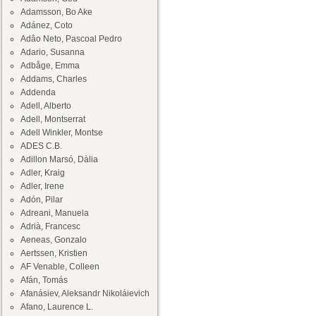
Adamsson, Bo Ake
Adánez, Coto
Adâo Neto, Pascoal Pedro
Adario, Susanna
Adbåge, Emma
Addams, Charles
Addenda
Adell, Alberto
Adell, Montserrat
Adell Winkler, Montse
ADES C.B.
Adillon Marsó, Dàlia
Adler, Kraig
Adler, Irene
Adón, Pilar
Adreani, Manuela
Adrià, Francesc
Aeneas, Gonzalo
Aertssen, Kristien
AF Venable, Colleen
Afán, Tomás
Afanásiev, Aleksandr Nikoláievich
Afano, Laurence L.