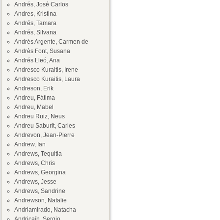
Andrés, José Carlos
Andres, Kristina
Andrés, Tamara
Andrés, Silvana
Andrés Argente, Carmen de
Andrès Font, Susana
Andrés Lleó, Ana
Andresco Kuraitis, Irene
Andresco Kuraitis, Laura
Andreson, Erik
Andreu, Fátima
Andreu, Mabel
Andreu Ruiz, Neus
Andreu Saburit, Carles
Andrevon, Jean-Pierre
Andrew, Ian
Andrews, Tequitia
Andrews, Chris
Andrews, Georgina
Andrews, Jesse
Andrews, Sandrine
Andrewson, Natalie
Andriamirado, Natacha
Andricaín, Sergio