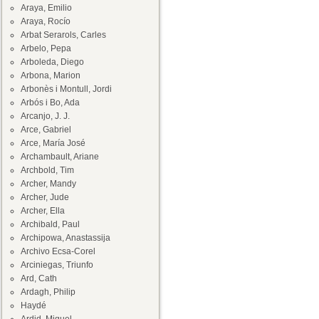
Araya, Emilio
Araya, Rocío
Arbat Serarols, Carles
Arbelo, Pepa
Arboleda, Diego
Arbona, Marion
Arbonès i Montull, Jordi
Arbós i Bo, Ada
Arcanjo, J. J.
Arce, Gabriel
Arce, María José
Archambault, Ariane
Archbold, Tim
Archer, Mandy
Archer, Jude
Archer, Ella
Archibald, Paul
Archipowa, Anastassija
Archivo Ecsa-Corel
Arciniegas, Triunfo
Ard, Cath
Ardagh, Philip
Haydé