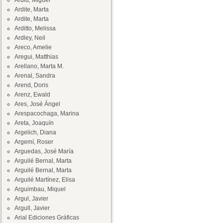
Ardid, Miguel
Ardite, Marta
Ardite, Marta
Arditto, Melissa
Ardley, Neil
Areco, Amelie
Aregui, Matthias
Arellano, Marta M.
Arenal, Sandra
Arend, Doris
Arenz, Ewald
Ares, José Ángel
Arespacochaga, Marina
Areta, Joaquín
Argelich, Diana
Argemí, Roser
Arguedas, José María
Arguilé Bernal, Marta
Arguilé Bernal, Marta
Arguilé Martínez, Elisa
Arguimbau, Miquel
Argul, Javier
Argull, Javier
Arial Ediciones Gráficas