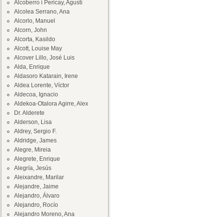
Alcoberro i Pericay, Agustí
Alcolea Serrano, Ana
Alcorlo, Manuel
Alcorn, John
Alcorta, Kasildo
Alcott, Louise May
Alcover Lillo, José Luis
Alda, Enrique
Aldasoro Katarain, Irene
Aldea Lorente, Víctor
Aldecoa, Ignacio
Aldekoa-Otalora Agirre, Alex
Dr. Alderete
Alderson, Lisa
Aldrey, Sergio F.
Aldridge, James
Alegre, Mireia
Alegrete, Enrique
Alegría, Jesús
Aleixandre, Marilar
Alejandre, Jaime
Alejandro, Álvaro
Alejandro, Rocío
Alejandro Moreno, Ana