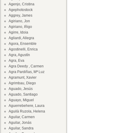
Agenjo, Cristina
Agephotostock
Aggrey, James
Agiriano, Jon
Agiriano, Iñigo
Agirre, Idoia
Agliardi, Allegra
Agora, Ensemble
Agostinelli, Enrica
Agra, Agustín
Agra, Eva
Agra Deedy , Carmen
Agra Pardiñas, Mª Luz
Agramunt, Xavier
Agrimbau, Diego
Aguado, Jesús
Aguado, Santiago
Aguayo, Miguel
Aguerrebehere, Laura
Aguilà Ruzola, Helena
Aguilar, Carmen
Aguilar, Jonás
Aguilar, Sandra