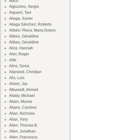
Maco
Algozzino, Sergio
Algueró, Tavi
Aliaga, Xavier
Aliaga Sánchez, Roberto
Alibés i Riera, Maria Dolors
Alibeu, Géraldine
Alibeu, Geraldine
Alice, Hannah
Alier, Roger
Aliki
Alins, Sonia
Aliprandi, Christian
Alis, Luis
Alison, Jay
Alkuwaifi, Ahmad
Allaby, Michael
Allain, Moose
Allaire, Caroline
Allan, Nicholas
Allan, Tony
Allen, Thomas B.
Allen, Jonathan
Allen, Francesca