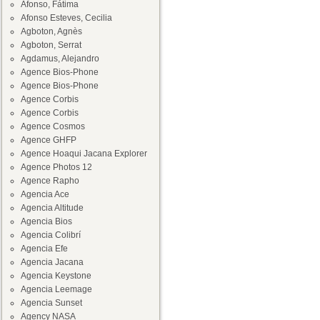
Afonso, Fátima
Afonso Esteves, Cecilia
Agboton, Agnès
Agboton, Serrat
Agdamus, Alejandro
Agence Bios-Phone
Agence Bios-Phone
Agence Corbis
Agence Corbis
Agence Cosmos
Agence GHFP
Agence Hoaqui Jacana Explorer
Agence Photos 12
Agence Rapho
Agencia Ace
Agencia Altitude
Agencia Bios
Agencia Colibrí
Agencia Efe
Agencia Jacana
Agencia Keystone
Agencia Leemage
Agencia Sunset
Agency NASA