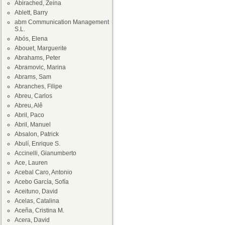
Abirached, Zeina
Ablett, Barry
abm Communication Management
S.L.
Abós, Elena
Abouet, Marguerite
Abrahams, Peter
Abramovic, Marina
Abrams, Sam
Abranches, Filipe
Abreu, Carlos
Abreu, Alê
Abril, Paco
Abril, Manuel
Absalon, Patrick
Abulí, Enrique S.
Accinelli, Gianumberto
Ace, Lauren
Acebal Caro, Antonio
Acebo García, Sofía
Aceituno, David
Acelas, Catalina
Aceña, Cristina M.
Acera, David