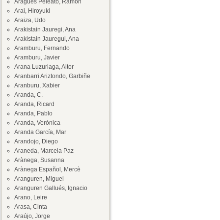
Aragüés Peleato, Ramón
Arai, Hiroyuki
Araiza, Udo
Arakistain Jauregi, Ana
Arakistain Jauregui, Ana
Aramburu, Fernando
Aramburu, Javier
Arana Luzuriaga, Aitor
Aranbarri Ariztondo, Garbiñe
Aranburu, Xabier
Aranda, C.
Aranda, Ricard
Aranda, Pablo
Aranda, Verònica
Aranda García, Mar
Arandojo, Diego
Araneda, Marcela Paz
Arànega, Susanna
Arànega Español, Mercè
Aranguren, Miguel
Aranguren Gallués, Ignacio
Arano, Leire
Arasa, Cinta
Araújo, Jorge