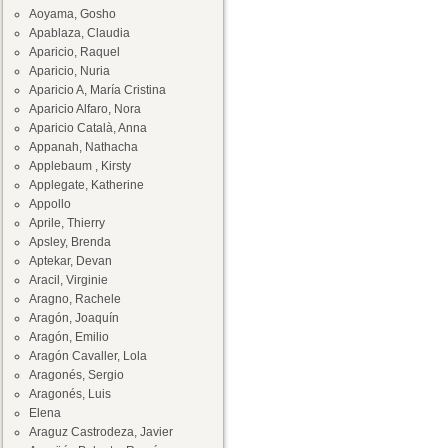
Aoyama, Gosho
Apablaza, Claudia
Aparicio, Raquel
Aparicio, Nuria
Aparicio A, María Cristina
Aparicio Alfaro, Nora
Aparicio Català, Anna
Appanah, Nathacha
Applebaum , Kirsty
Applegate, Katherine
Appollo
Aprile, Thierry
Apsley, Brenda
Aptekar, Devan
Aracil, Virginie
Aragno, Rachele
Aragón, Joaquín
Aragón, Emilio
Aragón Cavaller, Lola
Aragonés, Sergio
Aragonés, Luis
Elena
Araguz Castrodeza, Javier