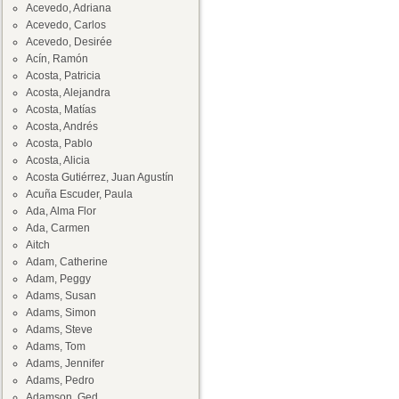
Acevedo, Adriana
Acevedo, Carlos
Acevedo, Desirée
Acín, Ramón
Acosta, Patricia
Acosta, Alejandra
Acosta, Matías
Acosta, Andrés
Acosta, Pablo
Acosta, Alicia
Acosta Gutiérrez, Juan Agustín
Acuña Escuder, Paula
Ada, Alma Flor
Ada, Carmen
Aitch
Adam, Catherine
Adam, Peggy
Adams, Susan
Adams, Simon
Adams, Steve
Adams, Tom
Adams, Jennifer
Adams, Pedro
Adamson, Ged