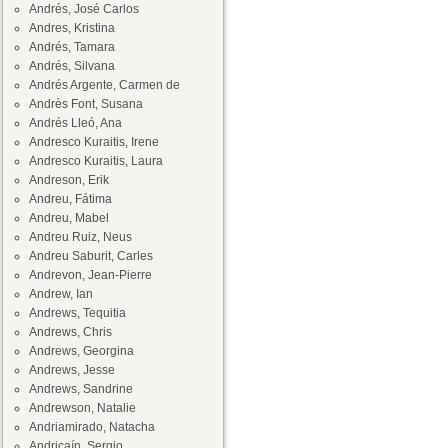
Andrés, José Carlos
Andres, Kristina
Andrés, Tamara
Andrés, Silvana
Andrés Argente, Carmen de
Andrès Font, Susana
Andrés Lleó, Ana
Andresco Kuraitis, Irene
Andresco Kuraitis, Laura
Andreson, Erik
Andreu, Fátima
Andreu, Mabel
Andreu Ruiz, Neus
Andreu Saburit, Carles
Andrevon, Jean-Pierre
Andrew, Ian
Andrews, Tequitia
Andrews, Chris
Andrews, Georgina
Andrews, Jesse
Andrews, Sandrine
Andrewson, Natalie
Andriamirado, Natacha
Andricaín, Sergio