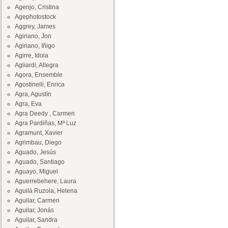
Agenjo, Cristina
Agephotostock
Aggrey, James
Agiriano, Jon
Agiriano, Iñigo
Agirre, Idoia
Agliardi, Allegra
Agora, Ensemble
Agostinelli, Enrica
Agra, Agustín
Agra, Eva
Agra Deedy , Carmen
Agra Pardiñas, Mª Luz
Agramunt, Xavier
Agrimbau, Diego
Aguado, Jesús
Aguado, Santiago
Aguayo, Miguel
Aguerrebehere, Laura
Aguilà Ruzola, Helena
Aguilar, Carmen
Aguilar, Jonás
Aguilar, Sandra