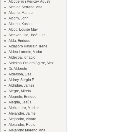
Alcoberro i Pericay, Agustí
Alcolea Serrano, Ana
Alcorlo, Manuel
Alcorn, John
Alcorta, Kasildo
Alcott, Louise May
Alcover Lillo, José Luis
Alda, Enrique
Aldasoro Katarain, Irene
Aldea Lorente, Víctor
Aldecoa, Ignacio
Aldekoa-Otalora Agirre, Alex
Dr. Alderete
Alderson, Lisa
Aldrey, Sergio F.
Aldridge, James
Alegre, Mireia
Alegrete, Enrique
Alegría, Jesús
Aleixandre, Marilar
Alejandre, Jaime
Alejandro, Álvaro
Alejandro, Rocío
Alejandro Moreno, Ana