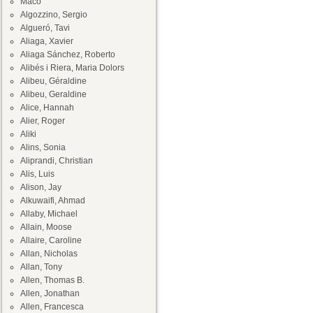
Maco
Algozzino, Sergio
Algueró, Tavi
Aliaga, Xavier
Aliaga Sánchez, Roberto
Alibés i Riera, Maria Dolors
Alibeu, Géraldine
Alibeu, Geraldine
Alice, Hannah
Alier, Roger
Aliki
Alins, Sonia
Aliprandi, Christian
Alis, Luis
Alison, Jay
Alkuwaifi, Ahmad
Allaby, Michael
Allain, Moose
Allaire, Caroline
Allan, Nicholas
Allan, Tony
Allen, Thomas B.
Allen, Jonathan
Allen, Francesca