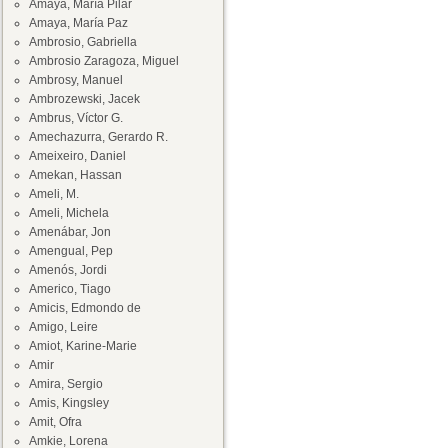
Amaya, María Pilar
Amaya, María Paz
Ambrosio, Gabriella
Ambrosio Zaragoza, Miguel
Ambrosy, Manuel
Ambrozewski, Jacek
Ambrus, Víctor G.
Amechazurra, Gerardo R.
Ameixeiro, Daniel
Amekan, Hassan
Ameli, M.
Ameli, Michela
Amenábar, Jon
Amengual, Pep
Amenós, Jordi
Americo, Tiago
Amicis, Edmondo de
Amigo, Leire
Amiot, Karine-Marie
Amir
Amira, Sergio
Amis, Kingsley
Amit, Ofra
Amkie, Lorena