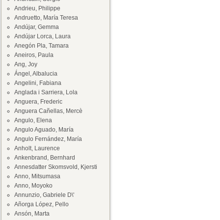
Andrieu, Philippe
Andruetto, María Teresa
Andújar, Gemma
Andújar Lorca, Laura
Anegón Pla, Tamara
Aneiros, Paula
Ang, Joy
Ángel, Albalucia
Angelini, Fabiana
Anglada i Sarriera, Lola
Anguera, Frederic
Anguera Cañellas, Mercè
Angulo, Elena
Angulo Aguado, María
Angulo Fernández, María
Anholt, Laurence
Ankenbrand, Bernhard
Annesdatter Skomsvold, Kjersti
Anno, Mitsumasa
Anno, Moyoko
Annunzio, Gabriele D\'
Añorga López, Pello
Ansón, Marta