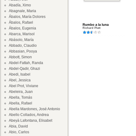
Abadía, Ximo
Abagnale, Maria
Ábalos, María Dolores
Ábalos, Rafael
Rumbo a la luna
Ábalos, Eugenia
Richard Platt
Abarca, Marisol
Abásolo, María
Abbado, Claudio
Abbasian, Pooya
Abbott, Simon
Abdel-Fattah, Randa
Abdel-Qadir, Ghazi
Abedi, Isabel
Abel, Jessica
Abel Prot, Viviane
Abeleira, Juan
Abella, Tomás
Abella, Rafael
Abella Mardones, José Antonio
Abello Collados, Andrea
Abeyà Lafontana, Elisabet
Abia, David
Abio, Carlos