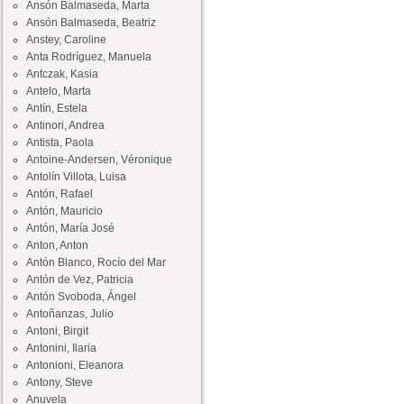
Ansón Balmaseda, Marta
Ansón Balmaseda, Beatriz
Anstey, Caroline
Anta Rodríguez, Manuela
Antczak, Kasia
Antelo, Marta
Antín, Estela
Antinori, Andrea
Antista, Paola
Antoine-Andersen, Véronique
Antolín Villota, Luisa
Antón, Rafael
Antón, Mauricio
Antón, María José
Anton, Anton
Antón Blanco, Rocío del Mar
Antón de Vez, Patricia
Antón Svoboda, Ángel
Antoñanzas, Julio
Antoni, Birgit
Antonini, Ilaria
Antonioni, Eleanora
Antony, Steve
Anuvela