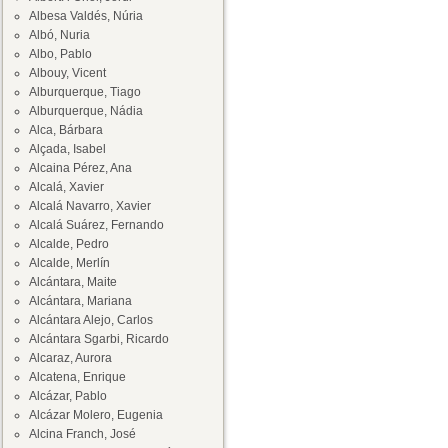
Albesa Valdés, Núria
Albó, Nuria
Albo, Pablo
Albouy, Vicent
Alburquerque, Tiago
Alburquerque, Nádia
Alca, Bárbara
Alçada, Isabel
Alcaina Pérez, Ana
Alcalá, Xavier
Alcalá Navarro, Xavier
Alcalá Suárez, Fernando
Alcalde, Pedro
Alcalde, Merlín
Alcántara, Maite
Alcántara, Mariana
Alcántara Alejo, Carlos
Alcántara Sgarbi, Ricardo
Alcaraz, Aurora
Alcatena, Enrique
Alcázar, Pablo
Alcázar Molero, Eugenia
Alcina Franch, José