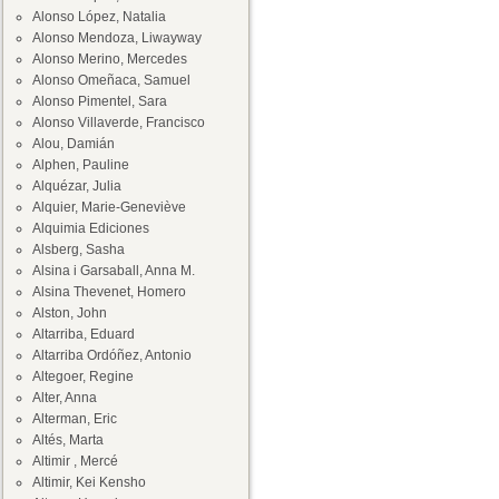
Alonso López, Natalia
Alonso Mendoza, Liwayway
Alonso Merino, Mercedes
Alonso Omeñaca, Samuel
Alonso Pimentel, Sara
Alonso Villaverde, Francisco
Alou, Damián
Alphen, Pauline
Alquézar, Julia
Alquier, Marie-Geneviève
Alquimia Ediciones
Alsberg, Sasha
Alsina i Garsaball, Anna M.
Alsina Thevenet, Homero
Alston, John
Altarriba, Eduard
Altarriba Ordóñez, Antonio
Altegoer, Regine
Alter, Anna
Alterman, Eric
Altés, Marta
Altimir , Mercé
Altimir, Kei Kensho