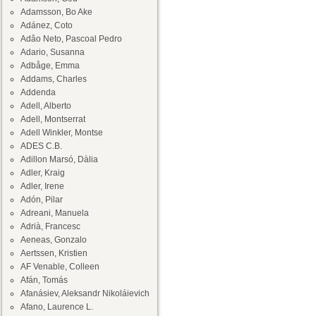
Adamsson, Bo Ake
Adánez, Coto
Adâo Neto, Pascoal Pedro
Adario, Susanna
Adbåge, Emma
Addams, Charles
Addenda
Adell, Alberto
Adell, Montserrat
Adell Winkler, Montse
ADES C.B.
Adillon Marsó, Dàlia
Adler, Kraig
Adler, Irene
Adón, Pilar
Adreani, Manuela
Adrià, Francesc
Aeneas, Gonzalo
Aertssen, Kristien
AF Venable, Colleen
Afán, Tomás
Afanásiev, Aleksandr Nikoláievich
Afano, Laurence L.