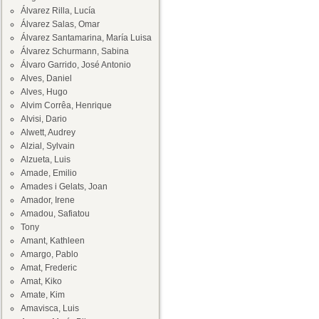
Álvarez Rilla, Lucía
Álvarez Salas, Omar
Álvarez Santamarina, María Luisa
Álvarez Schurmann, Sabina
Álvaro Garrido, José Antonio
Alves, Daniel
Alves, Hugo
Alvim Corrêa, Henrique
Alvisi, Dario
Alwett, Audrey
Alzial, Sylvain
Alzueta, Luis
Amade, Emilio
Amades i Gelats, Joan
Amador, Irene
Amadou, Safiatou
Tony
Amant, Kathleen
Amargo, Pablo
Amat, Frederic
Amat, Kiko
Amate, Kim
Amavisca, Luis