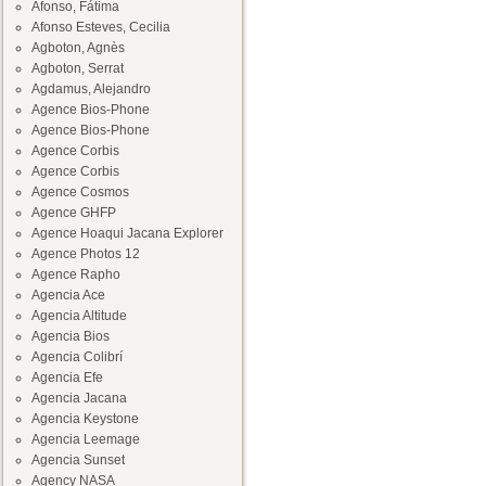
Afonso, Fátima
Afonso Esteves, Cecilia
Agboton, Agnès
Agboton, Serrat
Agdamus, Alejandro
Agence Bios-Phone
Agence Bios-Phone
Agence Corbis
Agence Corbis
Agence Cosmos
Agence GHFP
Agence Hoaqui Jacana Explorer
Agence Photos 12
Agence Rapho
Agencia Ace
Agencia Altitude
Agencia Bios
Agencia Colibrí
Agencia Efe
Agencia Jacana
Agencia Keystone
Agencia Leemage
Agencia Sunset
Agency NASA