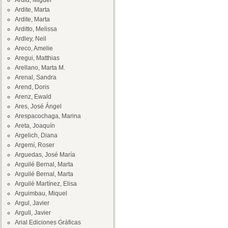
Ardid, Miguel
Ardite, Marta
Ardite, Marta
Arditto, Melissa
Ardley, Neil
Areco, Amelie
Aregui, Matthias
Arellano, Marta M.
Arenal, Sandra
Arend, Doris
Arenz, Ewald
Ares, José Ángel
Arespacochaga, Marina
Areta, Joaquín
Argelich, Diana
Argemí, Roser
Arguedas, José María
Arguilé Bernal, Marta
Arguilé Bernal, Marta
Arguilé Martínez, Elisa
Arguimbau, Miquel
Argul, Javier
Argull, Javier
Arial Ediciones Gráficas