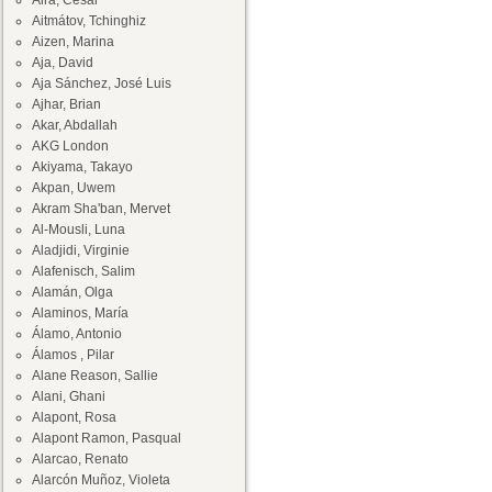
Aira, César
Aitmátov, Tchinghiz
Aizen, Marina
Aja, David
Aja Sánchez, José Luis
Ajhar, Brian
Akar, Abdallah
AKG London
Akiyama, Takayo
Akpan, Uwem
Akram Sha'ban, Mervet
Al-Mousli, Luna
Aladjidi, Virginie
Alafenisch, Salim
Alamán, Olga
Alaminos, María
Álamo, Antonio
Álamos , Pilar
Alane Reason, Sallie
Alani, Ghani
Alapont, Rosa
Alapont Ramon, Pasqual
Alarcao, Renato
Alarcón Muñoz, Violeta