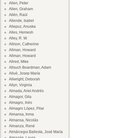
Allen, Peter
Allen, Graham
Allén, Raúl
Allende, Isabel
Allepuz, Anuska
Alles, Hemesh
Alley, R. W.
Allison, Catherine
Allman, Howard
Allman, Howard
Allred, Mike
Allsuch Boardman, Adam
Allué, Josep María
Allwright, Deborah
Allyn, Virginia
Almada, Ariel Andrés
Almagor, Gila
Almagro, Inés
Almagro López, Pilar
Almansa, Inma
Almansa, Nicolás
Almanza, René
Almárcegui Ballesta, José María
Almazán, Laura