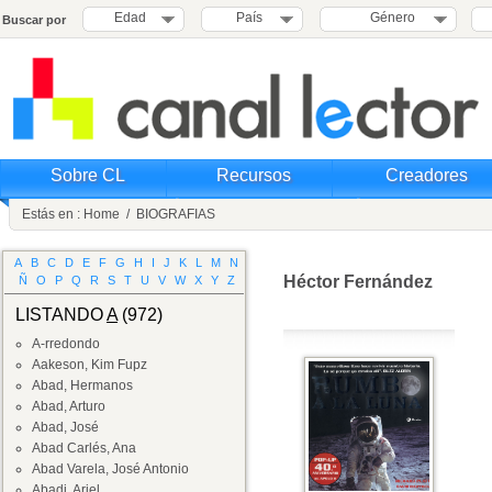
Edad
País
Género
Buscar por
Sobre CL
Recursos
Creadores
Estás en :
Home
/
BIOGRAFIAS
A
B
C
D
E
F
G
H
I
J
K
L
M
N
Héctor Fernández
Ñ
O
P
Q
R
S
T
U
V
W
X
Y
Z
LISTANDO
A
(972)
A-rredondo
Aakeson, Kim Fupz
Abad, Hermanos
Abad, Arturo
Abad, José
Abad Carlés, Ana
Abad Varela, José Antonio
Abadi, Ariel