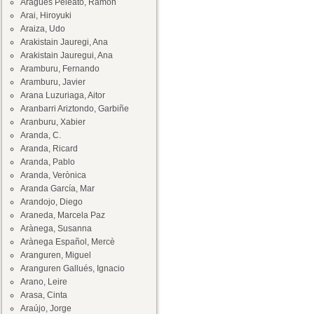
Aragüés Peleato, Ramón
Arai, Hiroyuki
Araiza, Udo
Arakistain Jauregi, Ana
Arakistain Jauregui, Ana
Aramburu, Fernando
Aramburu, Javier
Arana Luzuriaga, Aitor
Aranbarri Ariztondo, Garbiñe
Aranburu, Xabier
Aranda, C.
Aranda, Ricard
Aranda, Pablo
Aranda, Verònica
Aranda García, Mar
Arandojo, Diego
Araneda, Marcela Paz
Arànega, Susanna
Arànega Español, Mercè
Aranguren, Miguel
Aranguren Gallués, Ignacio
Arano, Leire
Arasa, Cinta
Araújo, Jorge