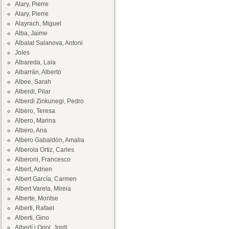
Alary, Pierre
Alary, Pierre
Alayrach, Miguel
Alba, Jaime
Albalat Salanova, Antoni
Joles
Albareda, Laia
Albarrán, Alberto
Albee, Sarah
Alberdi, Pilar
Alberdi Zinkunegi, Pedro
Albero, Teresa
Albero, Marina
Albero, Ana
Albero Gabaldón, Amalia
Alberola Ortiz, Carles
Alberoni, Francesco
Albert, Adrien
Albert García, Carmen
Albert Varela, Mireia
Alberte, Montse
Alberti, Rafael
Alberti, Gino
Albertí i Oriol, Jordi