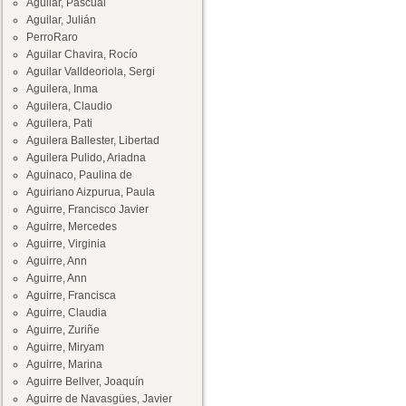
Aguilar, Pascual
Aguilar, Julián
PerroRaro
Aguilar Chavira, Rocío
Aguilar Valldeoriola, Sergi
Aguilera, Inma
Aguilera, Claudio
Aguilera, Pati
Aguilera Ballester, Libertad
Aguilera Pulido, Ariadna
Aguinaco, Paulina de
Aguiriano Aizpurua, Paula
Aguirre, Francisco Javier
Aguirre, Mercedes
Aguirre, Virginia
Aguirre, Ann
Aguirre, Ann
Aguirre, Francisca
Aguirre, Claudia
Aguirre, Zuriñe
Aguirre, Miryam
Aguirre, Marina
Aguirre Bellver, Joaquín
Aguirre de Navasgües, Javier