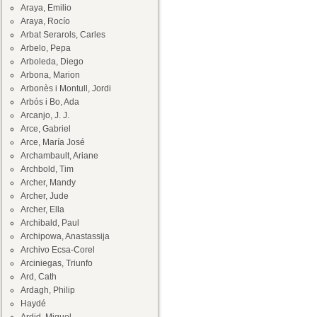
Araya, Emilio
Araya, Rocío
Arbat Serarols, Carles
Arbelo, Pepa
Arboleda, Diego
Arbona, Marion
Arbonès i Montull, Jordi
Arbós i Bo, Ada
Arcanjo, J. J.
Arce, Gabriel
Arce, María José
Archambault, Ariane
Archbold, Tim
Archer, Mandy
Archer, Jude
Archer, Ella
Archibald, Paul
Archipowa, Anastassija
Archivo Ecsa-Corel
Arciniegas, Triunfo
Ard, Cath
Ardagh, Philip
Haydé