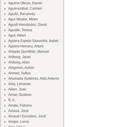
Aguirre Oteiza, Daniel
Aguirrezábal, Carmen
Agulló, Recaredo
Agur Meabe, Miren
Agustí Hernández, David
Agustín, Teresa
Agut, Albert
Agüera Espejo-Saavedra, Isabel
Agüero Herranz, Arturo
Ahijado Quintillán, Manuel
Ahlberg, Janet
Ahlberg, Allan
Ahlgrimm, Achim
Ahmed, Sufiya
Ahumada Gutiérrez, Aldo Antonio
Aida, Lehanan
Aiken, Joan
Aimar, Gustavo
R. A.
Ainatu, Fatrana
Ainaud, Jordi
Ainaud i Escudero, Jordi
Ainger, Lorna