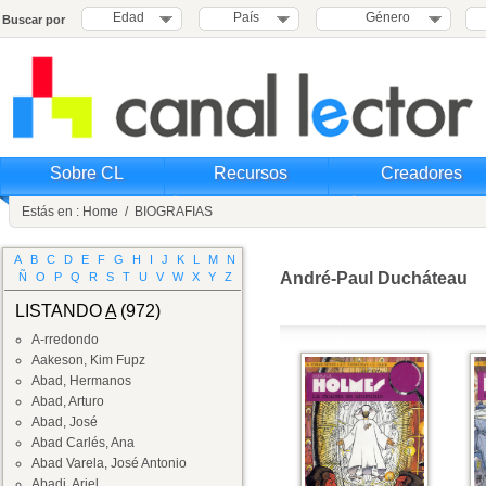
Edad
País
Género
Buscar por
Sobre CL
Recursos
Creadores
Estás en :
Home
/
BIOGRAFIAS
A
B
C
D
E
F
G
H
I
J
K
L
M
N
André-Paul Ducháteau
Ñ
O
P
Q
R
S
T
U
V
W
X
Y
Z
LISTANDO
A
(972)
A-rredondo
Aakeson, Kim Fupz
Abad, Hermanos
Abad, Arturo
Abad, José
Abad Carlés, Ana
Abad Varela, José Antonio
Abadi, Ariel