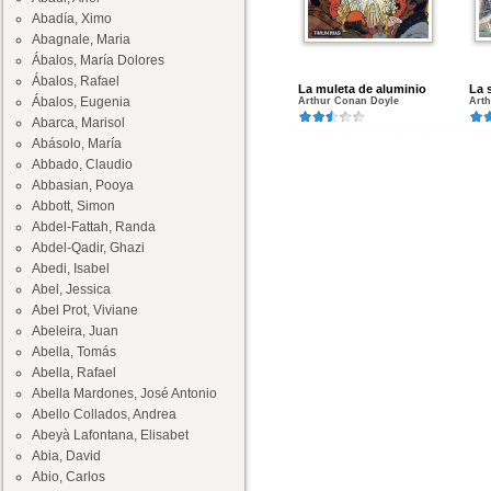
Abadía, Ximo
Abagnale, Maria
Ábalos, María Dolores
Ábalos, Rafael
La muleta de aluminio
La 
Ábalos, Eugenia
Arthur Conan Doyle
Art
Abarca, Marisol
Abásolo, María
Abbado, Claudio
Abbasian, Pooya
Abbott, Simon
Abdel-Fattah, Randa
Abdel-Qadir, Ghazi
Abedi, Isabel
Abel, Jessica
Abel Prot, Viviane
Abeleira, Juan
Abella, Tomás
Abella, Rafael
Abella Mardones, José Antonio
Abello Collados, Andrea
Abeyà Lafontana, Elisabet
Abia, David
Abio, Carlos