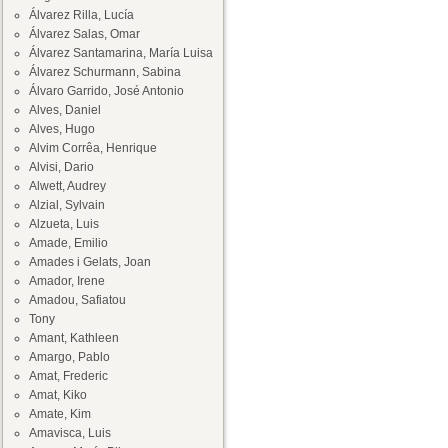
Álvarez Rilla, Lucía
Álvarez Salas, Omar
Álvarez Santamarina, María Luisa
Álvarez Schurmann, Sabina
Álvaro Garrido, José Antonio
Alves, Daniel
Alves, Hugo
Alvim Corrêa, Henrique
Alvisi, Dario
Alwett, Audrey
Alzial, Sylvain
Alzueta, Luis
Amade, Emilio
Amades i Gelats, Joan
Amador, Irene
Amadou, Safiatou
Tony
Amant, Kathleen
Amargo, Pablo
Amat, Frederic
Amat, Kiko
Amate, Kim
Amavisca, Luis