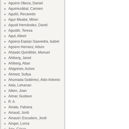
Aguirre Oteiza, Daniel
Aguirrezábal, Carmen
Agulló, Recaredo
Agur Meabe, Miren
Agustí Hernández, David
Agustín, Teresa
Agut, Albert
Agüera Espejo-Saavedra, Isabel
Agüero Herranz, Arturo
Ahijado Quintillán, Manuel
Ahlberg, Janet
Ahlberg, Allan
Ahlgrimm, Achim
Ahmed, Sufiya
Ahumada Gutiérrez, Aldo Antonio
Aida, Lehanan
Aiken, Joan
Aimar, Gustavo
R. A.
Ainatu, Fatrana
Ainaud, Jordi
Ainaud i Escudero, Jordi
Ainger, Lorna