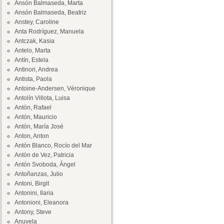
Ansón Balmaseda, Marta
Ansón Balmaseda, Beatriz
Anstey, Caroline
Anta Rodríguez, Manuela
Antczak, Kasia
Antelo, Marta
Antín, Estela
Antinori, Andrea
Antista, Paola
Antoine-Andersen, Véronique
Antolín Villota, Luisa
Antón, Rafael
Antón, Mauricio
Antón, María José
Anton, Anton
Antón Blanco, Rocío del Mar
Antón de Vez, Patricia
Antón Svoboda, Ángel
Antoñanzas, Julio
Antoni, Birgit
Antonini, Ilaria
Antonioni, Eleanora
Antony, Steve
Anuvela