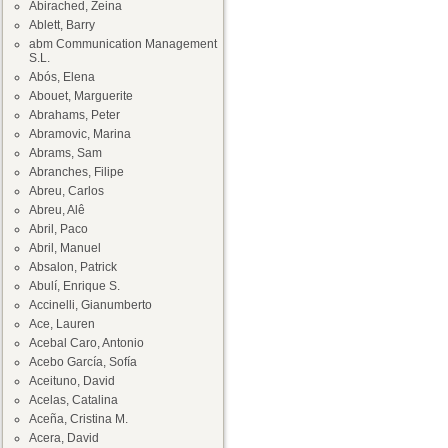
Abirached, Zeina
Ablett, Barry
abm Communication Management
S.L.
Abós, Elena
Abouet, Marguerite
Abrahams, Peter
Abramovic, Marina
Abrams, Sam
Abranches, Filipe
Abreu, Carlos
Abreu, Alê
Abril, Paco
Abril, Manuel
Absalon, Patrick
Abulí, Enrique S.
Accinelli, Gianumberto
Ace, Lauren
Acebal Caro, Antonio
Acebo García, Sofía
Aceituno, David
Acelas, Catalina
Aceña, Cristina M.
Acera, David