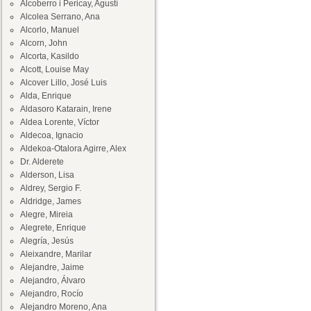
Alcoberro i Pericay, Agustí
Alcolea Serrano, Ana
Alcorlo, Manuel
Alcorn, John
Alcorta, Kasildo
Alcott, Louise May
Alcover Lillo, José Luis
Alda, Enrique
Aldasoro Katarain, Irene
Aldea Lorente, Víctor
Aldecoa, Ignacio
Aldekoa-Otalora Agirre, Alex
Dr. Alderete
Alderson, Lisa
Aldrey, Sergio F.
Aldridge, James
Alegre, Mireia
Alegrete, Enrique
Alegría, Jesús
Aleixandre, Marilar
Alejandre, Jaime
Alejandro, Álvaro
Alejandro, Rocío
Alejandro Moreno, Ana