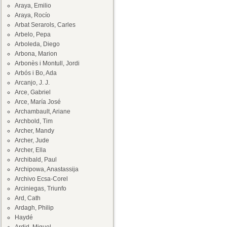
Araya, Emilio
Araya, Rocío
Arbat Serarols, Carles
Arbelo, Pepa
Arboleda, Diego
Arbona, Marion
Arbonès i Montull, Jordi
Arbós i Bo, Ada
Arcanjo, J. J.
Arce, Gabriel
Arce, María José
Archambault, Ariane
Archbold, Tim
Archer, Mandy
Archer, Jude
Archer, Ella
Archibald, Paul
Archipowa, Anastassija
Archivo Ecsa-Corel
Arciniegas, Triunfo
Ard, Cath
Ardagh, Philip
Haydé