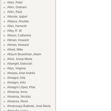
Allen, Peter
Allen, Graham
Allén, Raúl
Allende, Isabel
Allepuz, Anuska
Alles, Hemesh
Alley, R. W.
Allison, Catherine
Allman, Howard
Allman, Howard
Allred, Mike
Allsuch Boardman, Adam
Allué, Josep María
Allwright, Deborah
Allyn, Virginia
Almada, Ariel Andrés
Almagor, Gila
Almagro, Inés
Almagro López, Pilar
Almansa, Inma
Almansa, Nicolás
Almanza, René
Almárcegui Ballesta, José María
Almazán, Laura