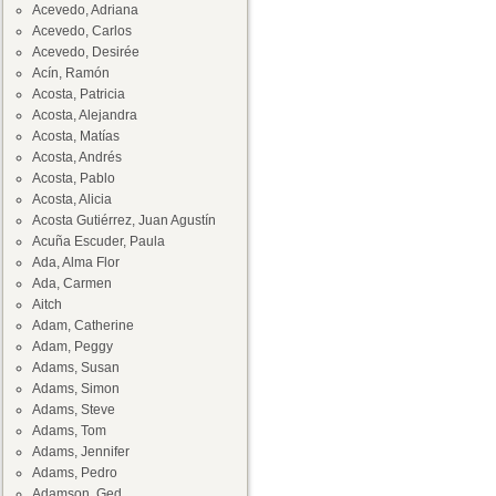
Acevedo, Adriana
Acevedo, Carlos
Acevedo, Desirée
Acín, Ramón
Acosta, Patricia
Acosta, Alejandra
Acosta, Matías
Acosta, Andrés
Acosta, Pablo
Acosta, Alicia
Acosta Gutiérrez, Juan Agustín
Acuña Escuder, Paula
Ada, Alma Flor
Ada, Carmen
Aitch
Adam, Catherine
Adam, Peggy
Adams, Susan
Adams, Simon
Adams, Steve
Adams, Tom
Adams, Jennifer
Adams, Pedro
Adamson, Ged