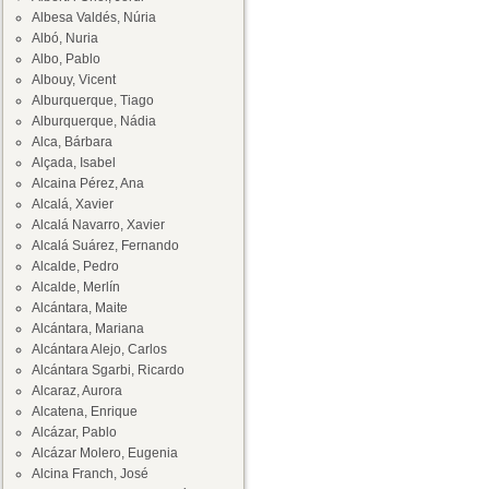
Albesa Valdés, Núria
Albó, Nuria
Albo, Pablo
Albouy, Vicent
Alburquerque, Tiago
Alburquerque, Nádia
Alca, Bárbara
Alçada, Isabel
Alcaina Pérez, Ana
Alcalá, Xavier
Alcalá Navarro, Xavier
Alcalá Suárez, Fernando
Alcalde, Pedro
Alcalde, Merlín
Alcántara, Maite
Alcántara, Mariana
Alcántara Alejo, Carlos
Alcántara Sgarbi, Ricardo
Alcaraz, Aurora
Alcatena, Enrique
Alcázar, Pablo
Alcázar Molero, Eugenia
Alcina Franch, José