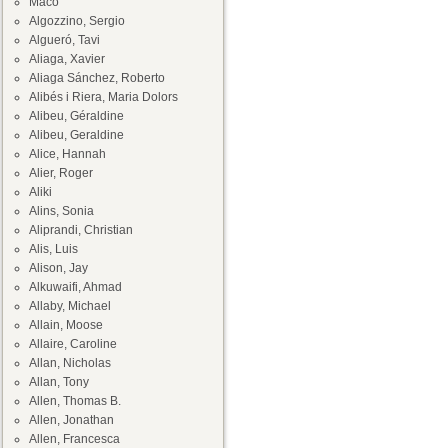
Maco
Algozzino, Sergio
Algueró, Tavi
Aliaga, Xavier
Aliaga Sánchez, Roberto
Alibés i Riera, Maria Dolors
Alibeu, Géraldine
Alibeu, Geraldine
Alice, Hannah
Alier, Roger
Aliki
Alins, Sonia
Aliprandi, Christian
Alis, Luis
Alison, Jay
Alkuwaifi, Ahmad
Allaby, Michael
Allain, Moose
Allaire, Caroline
Allan, Nicholas
Allan, Tony
Allen, Thomas B.
Allen, Jonathan
Allen, Francesca