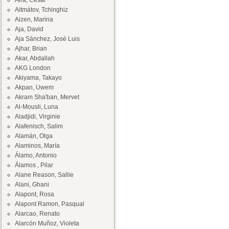
Aira, César
Aitmátov, Tchinghiz
Aizen, Marina
Aja, David
Aja Sánchez, José Luis
Ajhar, Brian
Akar, Abdallah
AKG London
Akiyama, Takayo
Akpan, Uwem
Akram Sha'ban, Mervet
Al-Mousli, Luna
Aladjidi, Virginie
Alafenisch, Salim
Alamán, Olga
Alaminos, María
Álamo, Antonio
Álamos , Pilar
Alane Reason, Sallie
Alani, Ghani
Alapont, Rosa
Alapont Ramon, Pasqual
Alarcao, Renato
Alarcón Muñoz, Violeta