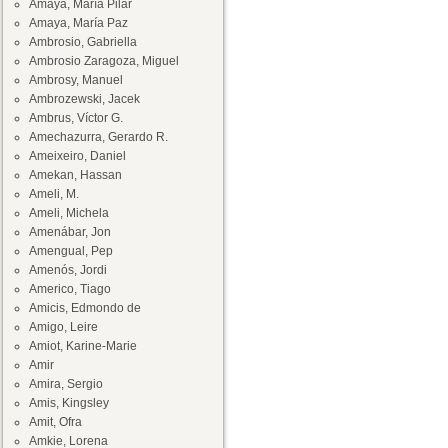
Amaya, María Pilar
Amaya, María Paz
Ambrosio, Gabriella
Ambrosio Zaragoza, Miguel
Ambrosy, Manuel
Ambrozewski, Jacek
Ambrus, Víctor G.
Amechazurra, Gerardo R.
Ameixeiro, Daniel
Amekan, Hassan
Ameli, M.
Ameli, Michela
Amenábar, Jon
Amengual, Pep
Amenós, Jordi
Americo, Tiago
Amicis, Edmondo de
Amigo, Leire
Amiot, Karine-Marie
Amir
Amira, Sergio
Amis, Kingsley
Amit, Ofra
Amkie, Lorena