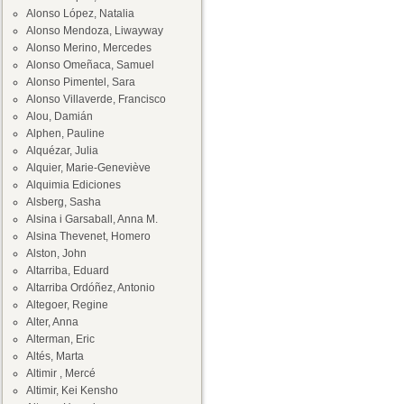
Alonso López, Natalia
Alonso Mendoza, Liwayway
Alonso Merino, Mercedes
Alonso Omeñaca, Samuel
Alonso Pimentel, Sara
Alonso Villaverde, Francisco
Alou, Damián
Alphen, Pauline
Alquézar, Julia
Alquier, Marie-Geneviève
Alquimia Ediciones
Alsberg, Sasha
Alsina i Garsaball, Anna M.
Alsina Thevenet, Homero
Alston, John
Altarriba, Eduard
Altarriba Ordóñez, Antonio
Altegoer, Regine
Alter, Anna
Alterman, Eric
Altés, Marta
Altimir , Mercé
Altimir, Kei Kensho