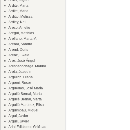
Ardid, Miguel
Ardite, Marta
Ardite, Marta
Arditto, Melissa
Ardley, Neil
Areco, Amelie
Aregui, Matthias
Arellano, Marta M.
Arenal, Sandra
Arend, Doris
Arenz, Ewald
Ares, José Ángel
Arespacochaga, Marina
Areta, Joaquín
Argelich, Diana
Argemí, Roser
Arguedas, José María
Arguilé Bernal, Marta
Arguilé Bernal, Marta
Arguilé Martínez, Elisa
Arguimbau, Miquel
Argul, Javier
Argull, Javier
Arial Ediciones Gráficas