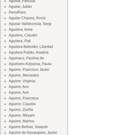
Aguilar, Pascual
Aguilar, Julián
PerroRaro
Aguilar Chavira, Rocío
Aguilar Valldeoriola, Sergi
Aguilera, Inma
Aguilera, Claudio
Aguilera, Pati
Aguilera Ballester, Libertad
Aguilera Pulido, Ariadna
Aguinaco, Paulina de
Aguiriano Aizpurua, Paula
Aguirre, Francisco Javier
Aguirre, Mercedes
Aguirre, Virginia
Aguirre, Ann
Aguirre, Ann
Aguirre, Francisca
Aguirre, Claudia
Aguirre, Zuriñe
Aguirre, Miryam
Aguirre, Marina
Aguirre Bellver, Joaquín
Aguirre de Navasgües, Javier