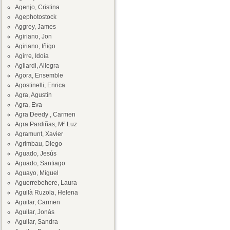
Agenjo, Cristina
Agephotostock
Aggrey, James
Agiriano, Jon
Agiriano, Iñigo
Agirre, Idoia
Agliardi, Allegra
Agora, Ensemble
Agostinelli, Enrica
Agra, Agustín
Agra, Eva
Agra Deedy , Carmen
Agra Pardiñas, Mª Luz
Agramunt, Xavier
Agrimbau, Diego
Aguado, Jesús
Aguado, Santiago
Aguayo, Miguel
Aguerrebehere, Laura
Aguilà Ruzola, Helena
Aguilar, Carmen
Aguilar, Jonás
Aguilar, Sandra