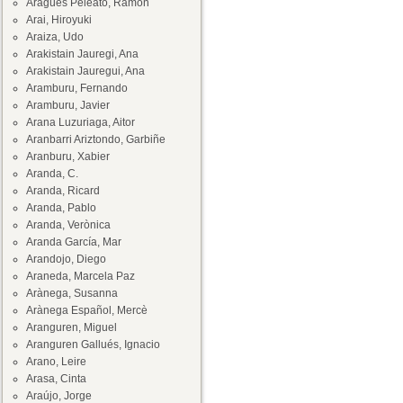
Aragüés Peleato, Ramón
Arai, Hiroyuki
Araiza, Udo
Arakistain Jauregi, Ana
Arakistain Jauregui, Ana
Aramburu, Fernando
Aramburu, Javier
Arana Luzuriaga, Aitor
Aranbarri Ariztondo, Garbiñe
Aranburu, Xabier
Aranda, C.
Aranda, Ricard
Aranda, Pablo
Aranda, Verònica
Aranda García, Mar
Arandojo, Diego
Araneda, Marcela Paz
Arànega, Susanna
Arànega Español, Mercè
Aranguren, Miguel
Aranguren Gallués, Ignacio
Arano, Leire
Arasa, Cinta
Araújo, Jorge