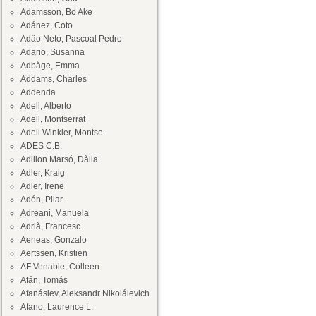
Adamsson, Bo Ake
Adánez, Coto
Adâo Neto, Pascoal Pedro
Adario, Susanna
Adbåge, Emma
Addams, Charles
Addenda
Adell, Alberto
Adell, Montserrat
Adell Winkler, Montse
ADES C.B.
Adillon Marsó, Dàlia
Adler, Kraig
Adler, Irene
Adón, Pilar
Adreani, Manuela
Adrià, Francesc
Aeneas, Gonzalo
Aertssen, Kristien
AF Venable, Colleen
Afán, Tomás
Afanásiev, Aleksandr Nikoláievich
Afano, Laurence L.