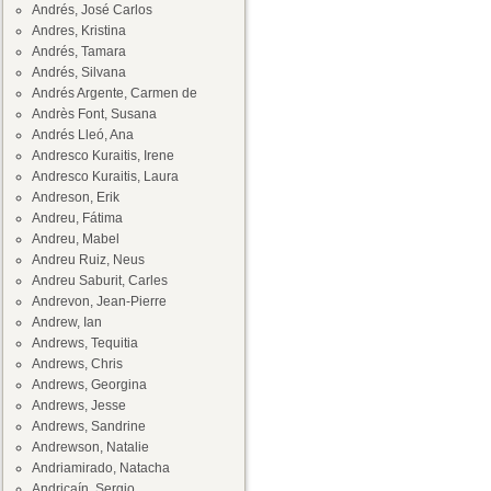
Andrés, José Carlos
Andres, Kristina
Andrés, Tamara
Andrés, Silvana
Andrés Argente, Carmen de
Andrès Font, Susana
Andrés Lleó, Ana
Andresco Kuraitis, Irene
Andresco Kuraitis, Laura
Andreson, Erik
Andreu, Fátima
Andreu, Mabel
Andreu Ruiz, Neus
Andreu Saburit, Carles
Andrevon, Jean-Pierre
Andrew, Ian
Andrews, Tequitia
Andrews, Chris
Andrews, Georgina
Andrews, Jesse
Andrews, Sandrine
Andrewson, Natalie
Andriamirado, Natacha
Andricaín, Sergio