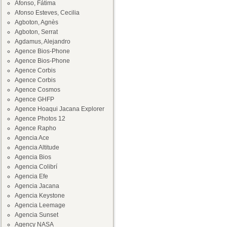
Afonso, Fátima
Afonso Esteves, Cecilia
Agboton, Agnès
Agboton, Serrat
Agdamus, Alejandro
Agence Bios-Phone
Agence Bios-Phone
Agence Corbis
Agence Corbis
Agence Cosmos
Agence GHFP
Agence Hoaqui Jacana Explorer
Agence Photos 12
Agence Rapho
Agencia Ace
Agencia Altitude
Agencia Bios
Agencia Colibrí
Agencia Efe
Agencia Jacana
Agencia Keystone
Agencia Leemage
Agencia Sunset
Agency NASA