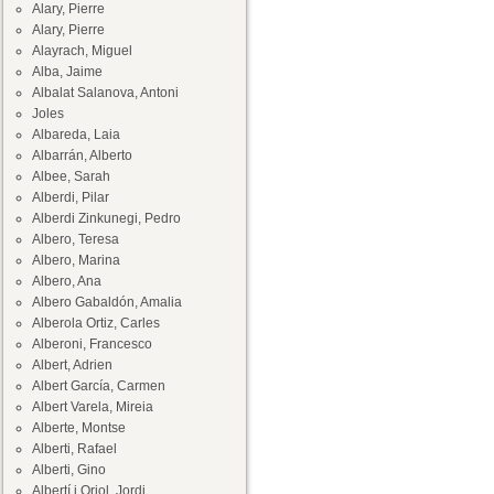
Alary, Pierre
Alary, Pierre
Alayrach, Miguel
Alba, Jaime
Albalat Salanova, Antoni
Joles
Albareda, Laia
Albarrán, Alberto
Albee, Sarah
Alberdi, Pilar
Alberdi Zinkunegi, Pedro
Albero, Teresa
Albero, Marina
Albero, Ana
Albero Gabaldón, Amalia
Alberola Ortiz, Carles
Alberoni, Francesco
Albert, Adrien
Albert García, Carmen
Albert Varela, Mireia
Alberte, Montse
Alberti, Rafael
Alberti, Gino
Albertí i Oriol, Jordi