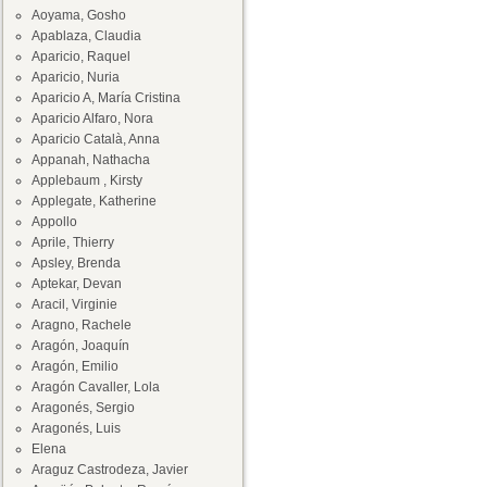
Aoyama, Gosho
Apablaza, Claudia
Aparicio, Raquel
Aparicio, Nuria
Aparicio A, María Cristina
Aparicio Alfaro, Nora
Aparicio Català, Anna
Appanah, Nathacha
Applebaum , Kirsty
Applegate, Katherine
Appollo
Aprile, Thierry
Apsley, Brenda
Aptekar, Devan
Aracil, Virginie
Aragno, Rachele
Aragón, Joaquín
Aragón, Emilio
Aragón Cavaller, Lola
Aragonés, Sergio
Aragonés, Luis
Elena
Araguz Castrodeza, Javier