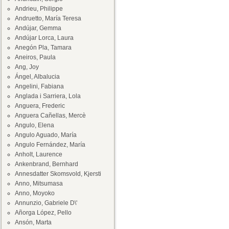
Andrieu, Philippe
Andruetto, María Teresa
Andújar, Gemma
Andújar Lorca, Laura
Anegón Pla, Tamara
Aneiros, Paula
Ang, Joy
Ángel, Albalucia
Angelini, Fabiana
Anglada i Sarriera, Lola
Anguera, Frederic
Anguera Cañellas, Mercè
Angulo, Elena
Angulo Aguado, María
Angulo Fernández, María
Anholt, Laurence
Ankenbrand, Bernhard
Annesdatter Skomsvold, Kjersti
Anno, Mitsumasa
Anno, Moyoko
Annunzio, Gabriele D\'
Añorga López, Pello
Ansón, Marta