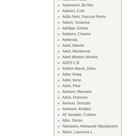
Adamsson, Bo Ake
Adánez, Coto
Adâo Neto, Pascoal Pedro
Adario, Susanna
Adbåge, Emma
Addams, Charles
Addenda
Adell, Alberto
Adell, Montserrat
Adell Winkler, Montse
ADES C.B.
Adillon Marsó, Dàlia
Adler, Kraig
Adler, Irene
Adón, Pilar
Adreani, Manuela
Adrià, Francesc
Aeneas, Gonzalo
Aertssen, Kristien
AF Venable, Colleen
Afán, Tomás
Afanásiev, Aleksandr Nikoláievich
Afano, Laurence L.