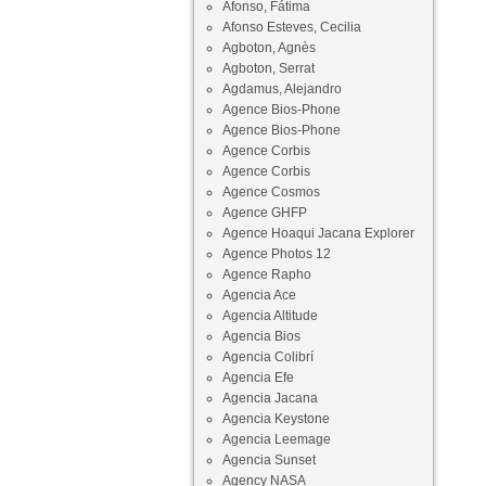
Afonso, Fátima
Afonso Esteves, Cecilia
Agboton, Agnès
Agboton, Serrat
Agdamus, Alejandro
Agence Bios-Phone
Agence Bios-Phone
Agence Corbis
Agence Corbis
Agence Cosmos
Agence GHFP
Agence Hoaqui Jacana Explorer
Agence Photos 12
Agence Rapho
Agencia Ace
Agencia Altitude
Agencia Bios
Agencia Colibrí
Agencia Efe
Agencia Jacana
Agencia Keystone
Agencia Leemage
Agencia Sunset
Agency NASA