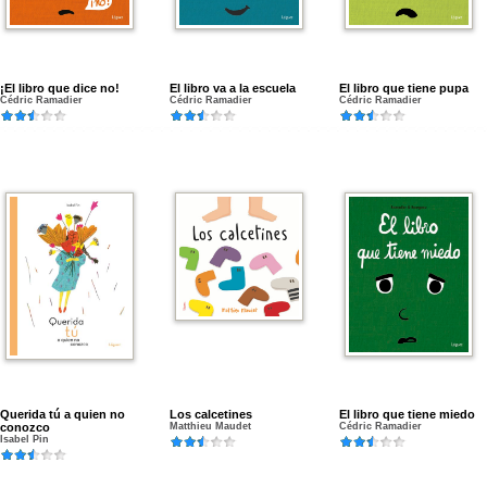
¡El libro que dice no!
El libro va a la escuela
El libro que tiene pupa
Cédric Ramadier
Cédric Ramadier
Cédric Ramadier
Querida tú a quien no
Los calcetines
El libro que tiene miedo
conozco
Matthieu Maudet
Cédric Ramadier
Isabel Pin