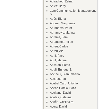
Abirached, Zeina
Ablett, Barry
abm Communication Management
S.L.
Abós, Elena
Abouet, Marguerite
Abrahams, Peter
Abramovic, Marina
Abrams, Sam
Abranches, Filipe
Abreu, Carlos
Abreu, Alê
Abril, Paco
Abril, Manuel
Absalon, Patrick
Abulí, Enrique S.
Accinelli, Gianumberto
Ace, Lauren
Acebal Caro, Antonio
Acebo García, Sofía
Aceituno, David
Acelas, Catalina
Aceña, Cristina M.
Acera, David