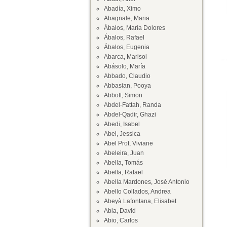
Abadía, Ximo
Abagnale, Maria
Ábalos, María Dolores
Ábalos, Rafael
Ábalos, Eugenia
Abarca, Marisol
Abásolo, María
Abbado, Claudio
Abbasian, Pooya
Abbott, Simon
Abdel-Fattah, Randa
Abdel-Qadir, Ghazi
Abedi, Isabel
Abel, Jessica
Abel Prot, Viviane
Abeleira, Juan
Abella, Tomás
Abella, Rafael
Abella Mardones, José Antonio
Abello Collados, Andrea
Abeyà Lafontana, Elisabet
Abia, David
Abio, Carlos