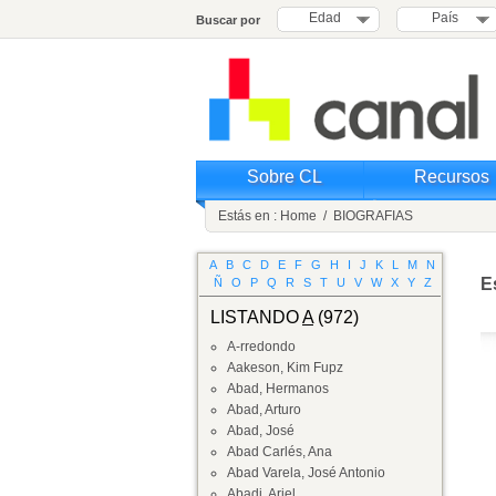
Edad
País
Buscar por
Sobre CL
Recursos
Estás en :
Home
/
BIOGRAFIAS
A
B
C
D
E
F
G
H
I
J
K
L
M
N
E
Ñ
O
P
Q
R
S
T
U
V
W
X
Y
Z
LISTANDO
A
(972)
A-rredondo
Aakeson, Kim Fupz
Abad, Hermanos
Abad, Arturo
Abad, José
Abad Carlés, Ana
Abad Varela, José Antonio
Abadi, Ariel