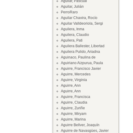
Aguilar, Pascual
Aguilar, Julián
PerroRaro
Aguilar Chavira, Rocío
Aguilar Valldeoriola, Sergi
Aguilera, Inma
Aguilera, Claudio
Aguilera, Pati
Aguilera Ballester, Libertad
Aguilera Pulido, Ariadna
Aguinaco, Paulina de
Aguiriano Aizpurua, Paula
Aguirre, Francisco Javier
Aguirre, Mercedes
Aguirre, Virginia
Aguirre, Ann
Aguirre, Ann
Aguirre, Francisca
Aguirre, Claudia
Aguirre, Zuriñe
Aguirre, Miryam
Aguirre, Marina
Aguirre Bellver, Joaquín
Aguirre de Navasgües, Javier