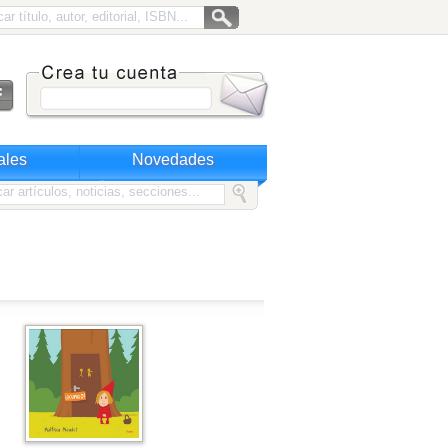
ales
Novedades