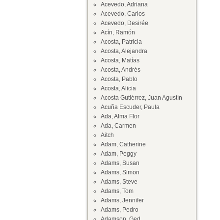
Acevedo, Adriana
Acevedo, Carlos
Acevedo, Desirée
Acín, Ramón
Acosta, Patricia
Acosta, Alejandra
Acosta, Matías
Acosta, Andrés
Acosta, Pablo
Acosta, Alicia
Acosta Gutiérrez, Juan Agustín
Acuña Escuder, Paula
Ada, Alma Flor
Ada, Carmen
Aitch
Adam, Catherine
Adam, Peggy
Adams, Susan
Adams, Simon
Adams, Steve
Adams, Tom
Adams, Jennifer
Adams, Pedro
Adamson, Ged