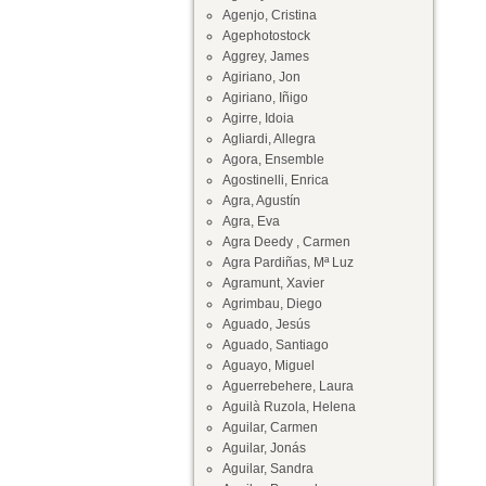
Agenjo, Cristina
Agephotostock
Aggrey, James
Agiriano, Jon
Agiriano, Iñigo
Agirre, Idoia
Agliardi, Allegra
Agora, Ensemble
Agostinelli, Enrica
Agra, Agustín
Agra, Eva
Agra Deedy , Carmen
Agra Pardiñas, Mª Luz
Agramunt, Xavier
Agrimbau, Diego
Aguado, Jesús
Aguado, Santiago
Aguayo, Miguel
Aguerrebehere, Laura
Aguilà Ruzola, Helena
Aguilar, Carmen
Aguilar, Jonás
Aguilar, Sandra