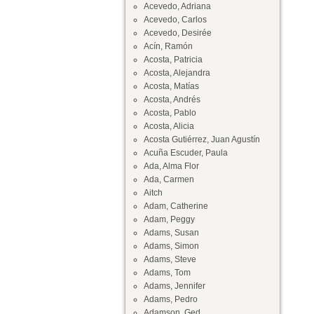
Acevedo, Adriana
Acevedo, Carlos
Acevedo, Desirée
Acín, Ramón
Acosta, Patricia
Acosta, Alejandra
Acosta, Matías
Acosta, Andrés
Acosta, Pablo
Acosta, Alicia
Acosta Gutiérrez, Juan Agustín
Acuña Escuder, Paula
Ada, Alma Flor
Ada, Carmen
Aitch
Adam, Catherine
Adam, Peggy
Adams, Susan
Adams, Simon
Adams, Steve
Adams, Tom
Adams, Jennifer
Adams, Pedro
Adamson, Ged