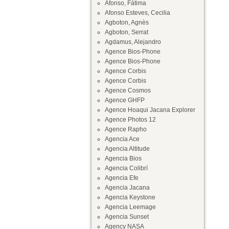
Afonso, Fátima
Afonso Esteves, Cecilia
Agboton, Agnès
Agboton, Serrat
Agdamus, Alejandro
Agence Bios-Phone
Agence Bios-Phone
Agence Corbis
Agence Corbis
Agence Cosmos
Agence GHFP
Agence Hoaqui Jacana Explorer
Agence Photos 12
Agence Rapho
Agencia Ace
Agencia Altitude
Agencia Bios
Agencia Colibrí
Agencia Efe
Agencia Jacana
Agencia Keystone
Agencia Leemage
Agencia Sunset
Agency NASA