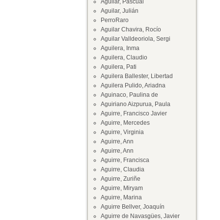
Aguilar, Pascual
Aguilar, Julián
PerroRaro
Aguilar Chavira, Rocío
Aguilar Valldeoriola, Sergi
Aguilera, Inma
Aguilera, Claudio
Aguilera, Pati
Aguilera Ballester, Libertad
Aguilera Pulido, Ariadna
Aguinaco, Paulina de
Aguiriano Aizpurua, Paula
Aguirre, Francisco Javier
Aguirre, Mercedes
Aguirre, Virginia
Aguirre, Ann
Aguirre, Ann
Aguirre, Francisca
Aguirre, Claudia
Aguirre, Zuriñe
Aguirre, Miryam
Aguirre, Marina
Aguirre Bellver, Joaquín
Aguirre de Navasgües, Javier