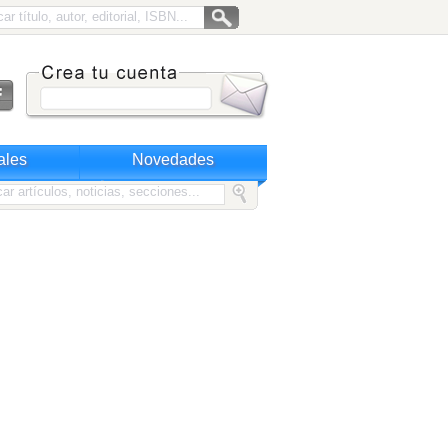
ales
Novedades