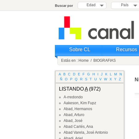
Edad
País
Buscar por
Sobre CL
Recursos
Estás en :
Home
/
BIOGRAFIAS
A
B
C
D
E
F
G
H
I
J
K
L
M
N
N
Ñ
O
P
Q
R
S
T
U
V
W
X
Y
Z
LISTANDO
A
(972)
A-rredondo
Aakeson, Kim Fupz
Abad, Hermanos
Abad, Arturo
Abad, José
Abad Carlés, Ana
Abad Varela, José Antonio
Abadi, Ariel