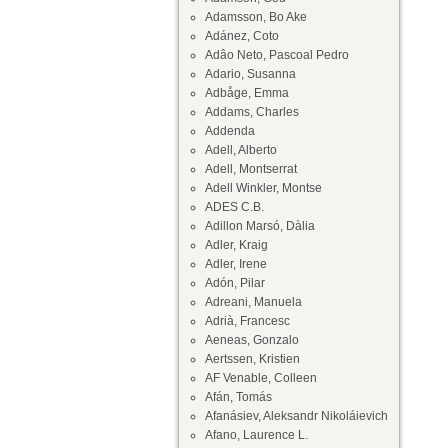
Adamsson, Bo Ake
Adánez, Coto
Adâo Neto, Pascoal Pedro
Adario, Susanna
Adbåge, Emma
Addams, Charles
Addenda
Adell, Alberto
Adell, Montserrat
Adell Winkler, Montse
ADES C.B.
Adillon Marsó, Dàlia
Adler, Kraig
Adler, Irene
Adón, Pilar
Adreani, Manuela
Adrià, Francesc
Aeneas, Gonzalo
Aertssen, Kristien
AF Venable, Colleen
Afán, Tomás
Afanásiev, Aleksandr Nikoláievich
Afano, Laurence L.