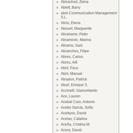
Abirached, Zeina
Ablett, Barry
abm Communication Management
S.L.
Abós, Elena
Abouet, Marguerite
Abrahams, Peter
Abramovic, Marina
Abrams, Sam
Abranches, Filipe
Abreu, Carlos
Abreu, Alê
Abril, Paco
Abril, Manuel
Absalon, Patrick
Abulí, Enrique S.
Accinelli, Gianumberto
Ace, Lauren
Acebal Caro, Antonio
Acebo García, Sofía
Aceituno, David
Acelas, Catalina
Aceña, Cristina M.
Acera, David