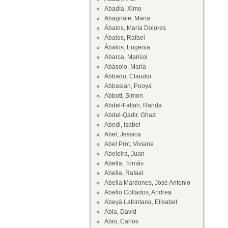
Abadía, Ximo
Abagnale, Maria
Ábalos, María Dolores
Ábalos, Rafael
Ábalos, Eugenia
Abarca, Marisol
Abásolo, María
Abbado, Claudio
Abbasian, Pooya
Abbott, Simon
Abdel-Fattah, Randa
Abdel-Qadir, Ghazi
Abedi, Isabel
Abel, Jessica
Abel Prot, Viviane
Abeleira, Juan
Abella, Tomás
Abella, Rafael
Abella Mardones, José Antonio
Abello Collados, Andrea
Abeyà Lafontana, Elisabet
Abia, David
Abio, Carlos