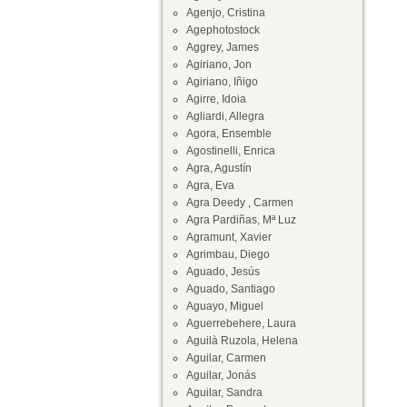
Agenjo, Cristina
Agephotostock
Aggrey, James
Agiriano, Jon
Agiriano, Iñigo
Agirre, Idoia
Agliardi, Allegra
Agora, Ensemble
Agostinelli, Enrica
Agra, Agustín
Agra, Eva
Agra Deedy , Carmen
Agra Pardiñas, Mª Luz
Agramunt, Xavier
Agrimbau, Diego
Aguado, Jesús
Aguado, Santiago
Aguayo, Miguel
Aguerrebehere, Laura
Aguilà Ruzola, Helena
Aguilar, Carmen
Aguilar, Jonás
Aguilar, Sandra