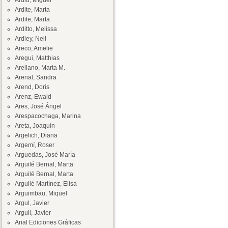
Ardid, Miguel
Ardite, Marta
Ardite, Marta
Arditto, Melissa
Ardley, Neil
Areco, Amelie
Aregui, Matthias
Arellano, Marta M.
Arenal, Sandra
Arend, Doris
Arenz, Ewald
Ares, José Ángel
Arespacochaga, Marina
Areta, Joaquín
Argelich, Diana
Argemí, Roser
Arguedas, José María
Arguilé Bernal, Marta
Arguilé Bernal, Marta
Arguilé Martínez, Elisa
Arguimbau, Miquel
Argul, Javier
Argull, Javier
Arial Ediciones Gráficas