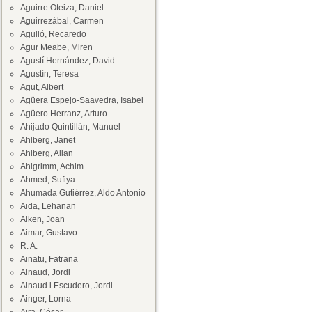
Aguirre Oteiza, Daniel
Aguirrezábal, Carmen
Agulló, Recaredo
Agur Meabe, Miren
Agustí Hernández, David
Agustín, Teresa
Agut, Albert
Agüera Espejo-Saavedra, Isabel
Agüero Herranz, Arturo
Ahijado Quintillán, Manuel
Ahlberg, Janet
Ahlberg, Allan
Ahlgrimm, Achim
Ahmed, Sufiya
Ahumada Gutiérrez, Aldo Antonio
Aida, Lehanan
Aiken, Joan
Aimar, Gustavo
R. A.
Ainatu, Fatrana
Ainaud, Jordi
Ainaud i Escudero, Jordi
Ainger, Lorna