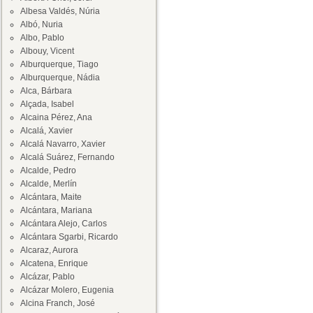
Albesa Valdés, Núria
Albó, Nuria
Albo, Pablo
Albouy, Vicent
Alburquerque, Tiago
Alburquerque, Nádia
Alca, Bárbara
Alçada, Isabel
Alcaina Pérez, Ana
Alcalá, Xavier
Alcalá Navarro, Xavier
Alcalá Suárez, Fernando
Alcalde, Pedro
Alcalde, Merlín
Alcántara, Maite
Alcántara, Mariana
Alcántara Alejo, Carlos
Alcántara Sgarbi, Ricardo
Alcaraz, Aurora
Alcatena, Enrique
Alcázar, Pablo
Alcázar Molero, Eugenia
Alcina Franch, José