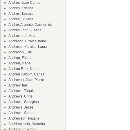
Andrés, José Carlos
Andres, Kristina
Andrés, Tamara
Andrés, Silvana
Andrés Argente, Carmen de
Andrès Font, Susana
Andrés Lleó, Ana
Andresco Kuraitis, Irene
Andresco Kuraitis, Laura
Andreson, Erik
Andreu, Fátima
Andreu, Mabel
Andreu Ruiz, Neus
Andreu Saburit, Carles
Andrevon, Jean-Pierre
Andrew, Ian
Andrews, Tequitia
Andrews, Chris
Andrews, Georgina
Andrews, Jesse
Andrews, Sandrine
Andrewson, Natalie
Andriamirado, Natacha
Andricaín, Sergio