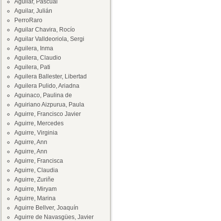
Aguilar, Pascual
Aguilar, Julián
PerroRaro
Aguilar Chavira, Rocío
Aguilar Valldeoriola, Sergi
Aguilera, Inma
Aguilera, Claudio
Aguilera, Pati
Aguilera Ballester, Libertad
Aguilera Pulido, Ariadna
Aguinaco, Paulina de
Aguiriano Aizpurua, Paula
Aguirre, Francisco Javier
Aguirre, Mercedes
Aguirre, Virginia
Aguirre, Ann
Aguirre, Ann
Aguirre, Francisca
Aguirre, Claudia
Aguirre, Zuriñe
Aguirre, Miryam
Aguirre, Marina
Aguirre Bellver, Joaquín
Aguirre de Navasgües, Javier