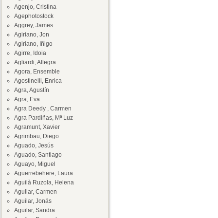
Agenjo, Cristina
Agephotostock
Aggrey, James
Agiriano, Jon
Agiriano, Iñigo
Agirre, Idoia
Agliardi, Allegra
Agora, Ensemble
Agostinelli, Enrica
Agra, Agustín
Agra, Eva
Agra Deedy , Carmen
Agra Pardiñas, Mª Luz
Agramunt, Xavier
Agrimbau, Diego
Aguado, Jesús
Aguado, Santiago
Aguayo, Miguel
Aguerrebehere, Laura
Aguilà Ruzola, Helena
Aguilar, Carmen
Aguilar, Jonás
Aguilar, Sandra