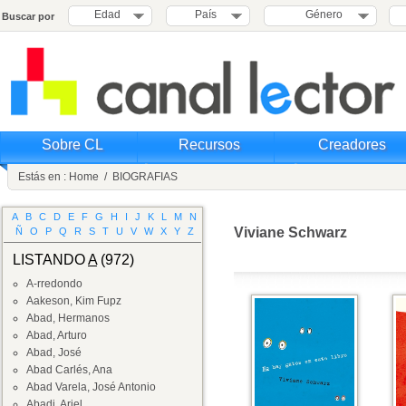
Edad
País
Género
Buscar por
Sobre CL
Recursos
Creadores
Estás en :
Home
/
BIOGRAFIAS
A
B
C
D
E
F
G
H
I
J
K
L
M
N
Viviane Schwarz
Ñ
O
P
Q
R
S
T
U
V
W
X
Y
Z
LISTANDO
A
(972)
A-rredondo
Aakeson, Kim Fupz
Abad, Hermanos
Abad, Arturo
Abad, José
Abad Carlés, Ana
Abad Varela, José Antonio
Abadi, Ariel