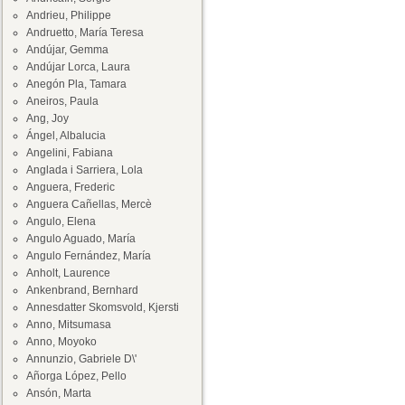
Andrieu, Philippe
Andruetto, María Teresa
Andújar, Gemma
Andújar Lorca, Laura
Anegón Pla, Tamara
Aneiros, Paula
Ang, Joy
Ángel, Albalucia
Angelini, Fabiana
Anglada i Sarriera, Lola
Anguera, Frederic
Anguera Cañellas, Mercè
Angulo, Elena
Angulo Aguado, María
Angulo Fernández, María
Anholt, Laurence
Ankenbrand, Bernhard
Annesdatter Skomsvold, Kjersti
Anno, Mitsumasa
Anno, Moyoko
Annunzio, Gabriele D\'
Añorga López, Pello
Ansón, Marta