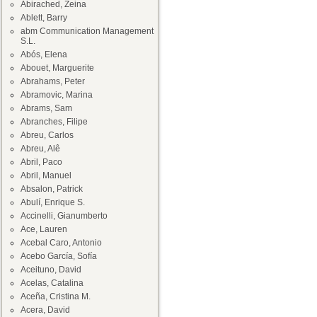
Abirached, Zeina
Ablett, Barry
abm Communication Management
S.L.
Abós, Elena
Abouet, Marguerite
Abrahams, Peter
Abramovic, Marina
Abrams, Sam
Abranches, Filipe
Abreu, Carlos
Abreu, Alê
Abril, Paco
Abril, Manuel
Absalon, Patrick
Abulí, Enrique S.
Accinelli, Gianumberto
Ace, Lauren
Acebal Caro, Antonio
Acebo García, Sofía
Aceituno, David
Acelas, Catalina
Aceña, Cristina M.
Acera, David