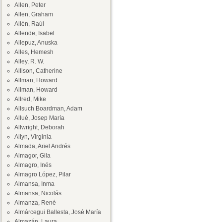
Allen, Peter
Allen, Graham
Allén, Raúl
Allende, Isabel
Allepuz, Anuska
Alles, Hemesh
Alley, R. W.
Allison, Catherine
Allman, Howard
Allman, Howard
Allred, Mike
Allsuch Boardman, Adam
Allué, Josep María
Allwright, Deborah
Allyn, Virginia
Almada, Ariel Andrés
Almagor, Gila
Almagro, Inés
Almagro López, Pilar
Almansa, Inma
Almansa, Nicolás
Almanza, René
Almárcegui Ballesta, José María
Almazán, Laura