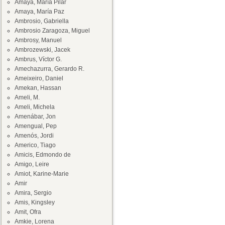
Amaya, María Pilar
Amaya, María Paz
Ambrosio, Gabriella
Ambrosio Zaragoza, Miguel
Ambrosy, Manuel
Ambrozewski, Jacek
Ambrus, Víctor G.
Amechazurra, Gerardo R.
Ameixeiro, Daniel
Amekan, Hassan
Ameli, M.
Ameli, Michela
Amenábar, Jon
Amengual, Pep
Amenós, Jordi
Americo, Tiago
Amicis, Edmondo de
Amigo, Leire
Amiot, Karine-Marie
Amir
Amira, Sergio
Amis, Kingsley
Amit, Ofra
Amkie, Lorena