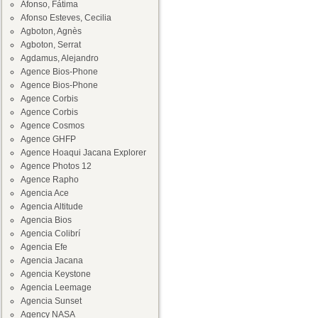
Afonso, Fátima
Afonso Esteves, Cecilia
Agboton, Agnès
Agboton, Serrat
Agdamus, Alejandro
Agence Bios-Phone
Agence Bios-Phone
Agence Corbis
Agence Corbis
Agence Cosmos
Agence GHFP
Agence Hoaqui Jacana Explorer
Agence Photos 12
Agence Rapho
Agencia Ace
Agencia Altitude
Agencia Bios
Agencia Colibrí
Agencia Efe
Agencia Jacana
Agencia Keystone
Agencia Leemage
Agencia Sunset
Agency NASA