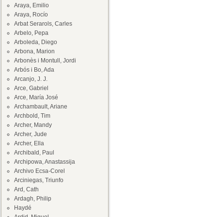
Araya, Emilio
Araya, Rocío
Arbat Serarols, Carles
Arbelo, Pepa
Arboleda, Diego
Arbona, Marion
Arbonès i Montull, Jordi
Arbós i Bo, Ada
Arcanjo, J. J.
Arce, Gabriel
Arce, María José
Archambault, Ariane
Archbold, Tim
Archer, Mandy
Archer, Jude
Archer, Ella
Archibald, Paul
Archipowa, Anastassija
Archivo Ecsa-Corel
Arciniegas, Triunfo
Ard, Cath
Ardagh, Philip
Haydé