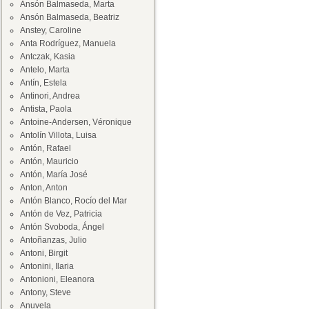
Ansón Balmaseda, Marta
Ansón Balmaseda, Beatriz
Anstey, Caroline
Anta Rodríguez, Manuela
Antczak, Kasia
Antelo, Marta
Antín, Estela
Antinori, Andrea
Antista, Paola
Antoine-Andersen, Véronique
Antolín Villota, Luisa
Antón, Rafael
Antón, Mauricio
Antón, María José
Anton, Anton
Antón Blanco, Rocío del Mar
Antón de Vez, Patricia
Antón Svoboda, Ángel
Antoñanzas, Julio
Antoni, Birgit
Antonini, Ilaria
Antonioni, Eleanora
Antony, Steve
Anuvela