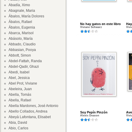
Abadía, Ximo
Abagnale, Maria
Ábalos, María Dolores
Ábalos, Rafael
No hay gatos en este libro
Hay
Ábalos, Eugenia
Viviane Schwarz
Vivi
Abarca, Marisol
Abásolo, María
Abbado, Claudio
Abbasian, Pooya
Abbott, Simon
Abdel-Fattah, Randa
Abdel-Qadir, Ghazi
Abedi, Isabel
Abel, Jessica
Abel Prot, Viviane
Abeleira, Juan
Abella, Tomás
Abella, Rafael
Abella Mardones, José Antonio
Abello Collados, Andrea
Soy Pepín Pinzón
Ave
Alexis Deacon
Vivi
Abeyà Lafontana, Elisabet
Abia, David
Abio, Carlos