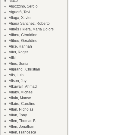
Maco
Algozzino, Sergio
Algueró, Tavi
Aliaga, Xavier
Aliaga Sánchez, Roberto
Alibés i Riera, Maria Dolors
Alibeu, Géraldine
Alibeu, Geraldine
Alice, Hannah
Alier, Roger
Aliki
Alins, Sonia
Aliprandi, Christian
Alis, Luis
Alison, Jay
Alkuwaifi, Ahmad
Allaby, Michael
Allain, Moose
Allaire, Caroline
Allan, Nicholas
Allan, Tony
Allen, Thomas B.
Allen, Jonathan
Allen, Francesca