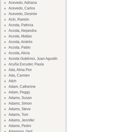
Acevedo, Adriana
Acevedo, Carlos
Acevedo, Desirée
Acín, Ramón
Acosta, Patricia
Acosta, Alejandra
Acosta, Matías
Acosta, Andrés
Acosta, Pablo
Acosta, Alicia
Acosta Gutiérrez, Juan Agustín
Acuña Escuder, Paula
Ada, Alma Flor
Ada, Carmen
Aitch
Adam, Catherine
Adam, Peggy
Adams, Susan
Adams, Simon
Adams, Steve
Adams, Tom
Adams, Jennifer
Adams, Pedro
Adamson, Ged