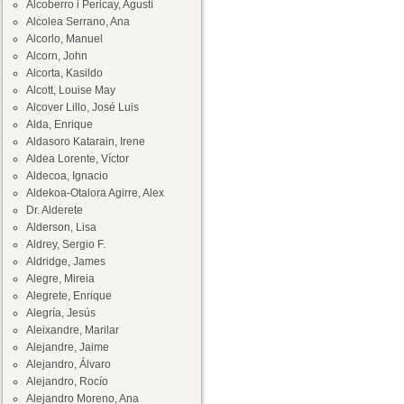
Alcoberro i Pericay, Agustí
Alcolea Serrano, Ana
Alcorlo, Manuel
Alcorn, John
Alcorta, Kasildo
Alcott, Louise May
Alcover Lillo, José Luis
Alda, Enrique
Aldasoro Katarain, Irene
Aldea Lorente, Víctor
Aldecoa, Ignacio
Aldekoa-Otalora Agirre, Alex
Dr. Alderete
Alderson, Lisa
Aldrey, Sergio F.
Aldridge, James
Alegre, Mireia
Alegrete, Enrique
Alegría, Jesús
Aleixandre, Marilar
Alejandre, Jaime
Alejandro, Álvaro
Alejandro, Rocío
Alejandro Moreno, Ana