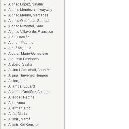
Alonso López, Natalia
Alonso Mendoza, Liwayway
Alonso Merino, Mercedes
Alonso Omeñaca, Samuel
Alonso Pimentel, Sara
Alonso Villaverde, Francisco
Alou, Damián
Alphen, Pauline
Alquézar, Julia
Alquier, Marie-Geneviève
Alquimia Ediciones
Alsberg, Sasha
Alsina i Garsaball, Anna M.
Alsina Thevenet, Homero
Alston, John
Altarriba, Eduard
Altarriba Ordóñez, Antonio
Altegoer, Regine
Alter, Anna
Alterman, Eric
Altés, Marta
Altimir , Mercé
Altimir, Kei Kensho