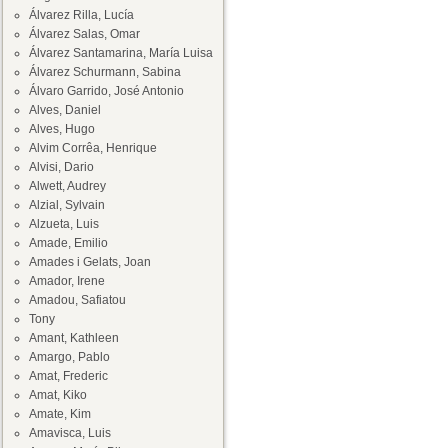
Álvarez Rilla, Lucía
Álvarez Salas, Omar
Álvarez Santamarina, María Luisa
Álvarez Schurmann, Sabina
Álvaro Garrido, José Antonio
Alves, Daniel
Alves, Hugo
Alvim Corrêa, Henrique
Alvisi, Dario
Alwett, Audrey
Alzial, Sylvain
Alzueta, Luis
Amade, Emilio
Amades i Gelats, Joan
Amador, Irene
Amadou, Safiatou
Tony
Amant, Kathleen
Amargo, Pablo
Amat, Frederic
Amat, Kiko
Amate, Kim
Amavisca, Luis