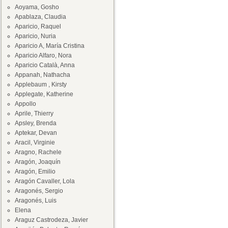
Aoyama, Gosho
Apablaza, Claudia
Aparicio, Raquel
Aparicio, Nuria
Aparicio A, María Cristina
Aparicio Alfaro, Nora
Aparicio Català, Anna
Appanah, Nathacha
Applebaum , Kirsty
Applegate, Katherine
Appollo
Aprile, Thierry
Apsley, Brenda
Aptekar, Devan
Aracil, Virginie
Aragno, Rachele
Aragón, Joaquín
Aragón, Emilio
Aragón Cavaller, Lola
Aragonés, Sergio
Aragonés, Luis
Elena
Araguz Castrodeza, Javier