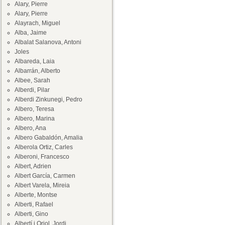
Alary, Pierre
Alary, Pierre
Alayrach, Miguel
Alba, Jaime
Albalat Salanova, Antoni
Joles
Albareda, Laia
Albarrán, Alberto
Albee, Sarah
Alberdi, Pilar
Alberdi Zinkunegi, Pedro
Albero, Teresa
Albero, Marina
Albero, Ana
Albero Gabaldón, Amalia
Alberola Ortiz, Carles
Alberoni, Francesco
Albert, Adrien
Albert García, Carmen
Albert Varela, Mireia
Alberte, Montse
Alberti, Rafael
Alberti, Gino
Albertí i Oriol, Jordi