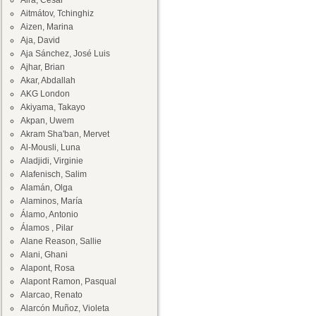
Aira, César
Aitmátov, Tchinghiz
Aizen, Marina
Aja, David
Aja Sánchez, José Luis
Ajhar, Brian
Akar, Abdallah
AKG London
Akiyama, Takayo
Akpan, Uwem
Akram Sha'ban, Mervet
Al-Mousli, Luna
Aladjidi, Virginie
Alafenisch, Salim
Alamán, Olga
Alaminos, María
Álamo, Antonio
Álamos , Pilar
Alane Reason, Sallie
Alani, Ghani
Alapont, Rosa
Alapont Ramon, Pasqual
Alarcao, Renato
Alarcón Muñoz, Violeta