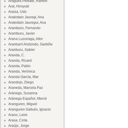
Aragüés Peleato, Ramón
Arai, Hiroyuki
Araiza, Udo
Arakistain Jauregi, Ana
Arakistain Jauregui, Ana
Aramburu, Fernando
Aramburu, Javier
Arana Luzuriaga, Aitor
Aranbarri Ariztondo, Garbiñe
Aranburu, Xabier
Aranda, C.
Aranda, Ricard
Aranda, Pablo
Aranda, Verònica
Aranda García, Mar
Arandojo, Diego
Araneda, Marcela Paz
Arànega, Susanna
Arànega Español, Mercè
Aranguren, Miguel
Aranguren Gallués, Ignacio
Arano, Leire
Arasa, Cinta
Araújo, Jorge