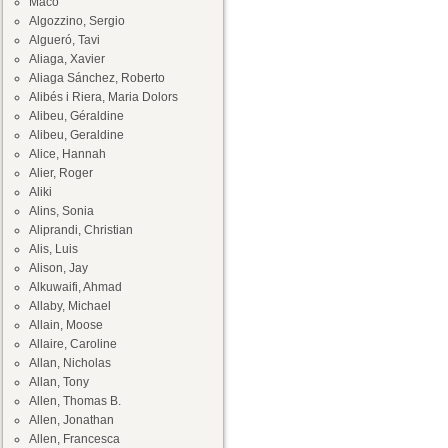
Maco
Algozzino, Sergio
Algueró, Tavi
Aliaga, Xavier
Aliaga Sánchez, Roberto
Alibés i Riera, Maria Dolors
Alibeu, Géraldine
Alibeu, Geraldine
Alice, Hannah
Alier, Roger
Aliki
Alins, Sonia
Aliprandi, Christian
Alis, Luis
Alison, Jay
Alkuwaifi, Ahmad
Allaby, Michael
Allain, Moose
Allaire, Caroline
Allan, Nicholas
Allan, Tony
Allen, Thomas B.
Allen, Jonathan
Allen, Francesca