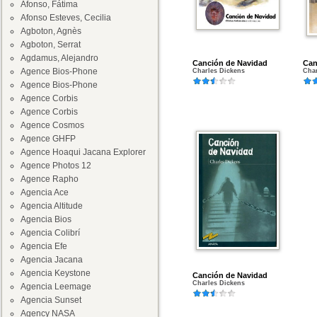
Afonso, Fátima
Afonso Esteves, Cecilia
Agboton, Agnès
Agboton, Serrat
Agdamus, Alejandro
Canción de Navidad
Can
Agence Bios-Phone
Charles Dickens
Char
Agence Bios-Phone
Agence Corbis
Agence Corbis
Agence Cosmos
Agence GHFP
Agence Hoaqui Jacana Explorer
Agence Photos 12
Agence Rapho
Agencia Ace
Agencia Altitude
Agencia Bios
Agencia Colibrí
Agencia Efe
Agencia Jacana
Agencia Keystone
Canción de Navidad
Charles Dickens
Agencia Leemage
Agencia Sunset
Agency NASA