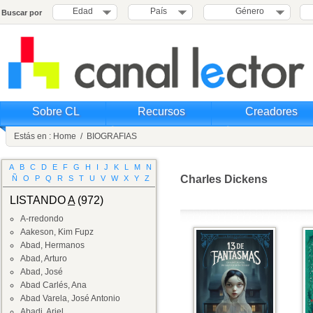
Edad
País
Género
Buscar por
Sobre CL
Recursos
Creadores
Estás en :
Home
/
BIOGRAFIAS
A
B
C
D
E
F
G
H
I
J
K
L
M
N
Charles Dickens
Ñ
O
P
Q
R
S
T
U
V
W
X
Y
Z
LISTANDO
A
(972)
A-rredondo
Aakeson, Kim Fupz
Abad, Hermanos
Abad, Arturo
Abad, José
Abad Carlés, Ana
Abad Varela, José Antonio
Abadi, Ariel