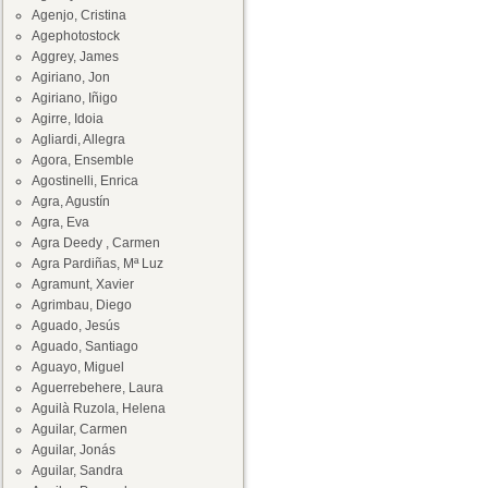
Agenjo, Cristina
Agephotostock
Aggrey, James
Agiriano, Jon
Agiriano, Iñigo
Agirre, Idoia
Agliardi, Allegra
Agora, Ensemble
Agostinelli, Enrica
Agra, Agustín
Agra, Eva
Agra Deedy , Carmen
Agra Pardiñas, Mª Luz
Agramunt, Xavier
Agrimbau, Diego
Aguado, Jesús
Aguado, Santiago
Aguayo, Miguel
Aguerrebehere, Laura
Aguilà Ruzola, Helena
Aguilar, Carmen
Aguilar, Jonás
Aguilar, Sandra