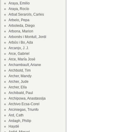
Araya, Emilio
Araya, Rocío
Arbat Serarols, Carles
Arbelo, Pepa
Arboleda, Diego
Arbona, Marion
Arbonès i Montull, Jordi
Arbós i Bo, Ada
Arcanjo, J. J.
Arce, Gabriel
Arce, María José
Archambault, Ariane
Archbold, Tim
Archer, Mandy
Archer, Jude
Archer, Ella
Archibald, Paul
Archipowa, Anastassija
Archivo Ecsa-Corel
Arciniegas, Triunfo
Ard, Cath
Ardagh, Philip
Haydé