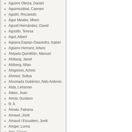
Aguirre Oteiza, Daniel
Aguirrezábal, Carmen
Agulló, Recaredo
Agur Meabe, Miren
Agustí Hernández, David
Agustín, Teresa
Agut, Albert
Agüera Espejo-Saavedra, Isabel
Agüero Herranz, Arturo
Ahijado Quintillán, Manuel
Ahlberg, Janet
Ahlberg, Allan
Ahlgrimm, Achim
Ahmed, Sufiya
Ahumada Gutiérrez, Aldo Antonio
Aida, Lehanan
Aiken, Joan
Aimar, Gustavo
R. A.
Ainatu, Fatrana
Ainaud, Jordi
Ainaud i Escudero, Jordi
Ainger, Lorna