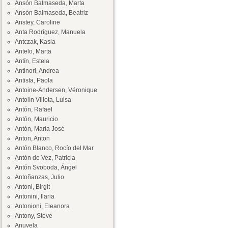
Ansón Balmaseda, Marta
Ansón Balmaseda, Beatriz
Anstey, Caroline
Anta Rodríguez, Manuela
Antczak, Kasia
Antelo, Marta
Antín, Estela
Antinori, Andrea
Antista, Paola
Antoine-Andersen, Véronique
Antolín Villota, Luisa
Antón, Rafael
Antón, Mauricio
Antón, María José
Anton, Anton
Antón Blanco, Rocío del Mar
Antón de Vez, Patricia
Antón Svoboda, Ángel
Antoñanzas, Julio
Antoni, Birgit
Antonini, Ilaria
Antonioni, Eleanora
Antony, Steve
Anuvela