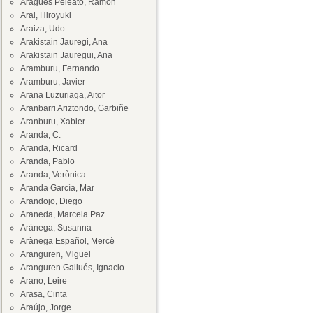
Aragüés Peleato, Ramón
Arai, Hiroyuki
Araiza, Udo
Arakistain Jauregi, Ana
Arakistain Jauregui, Ana
Aramburu, Fernando
Aramburu, Javier
Arana Luzuriaga, Aitor
Aranbarri Ariztondo, Garbiñe
Aranburu, Xabier
Aranda, C.
Aranda, Ricard
Aranda, Pablo
Aranda, Verònica
Aranda García, Mar
Arandojo, Diego
Araneda, Marcela Paz
Arànega, Susanna
Arànega Español, Mercè
Aranguren, Miguel
Aranguren Gallués, Ignacio
Arano, Leire
Arasa, Cinta
Araújo, Jorge