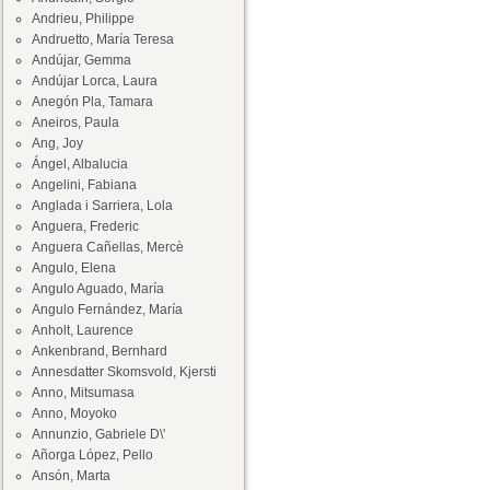
Andrieu, Philippe
Andruetto, María Teresa
Andújar, Gemma
Andújar Lorca, Laura
Anegón Pla, Tamara
Aneiros, Paula
Ang, Joy
Ángel, Albalucia
Angelini, Fabiana
Anglada i Sarriera, Lola
Anguera, Frederic
Anguera Cañellas, Mercè
Angulo, Elena
Angulo Aguado, María
Angulo Fernández, María
Anholt, Laurence
Ankenbrand, Bernhard
Annesdatter Skomsvold, Kjersti
Anno, Mitsumasa
Anno, Moyoko
Annunzio, Gabriele D\'
Añorga López, Pello
Ansón, Marta