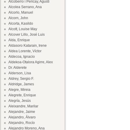
Alcoberro i Pericay, Agustí
Alcolea Serrano, Ana
Alcorlo, Manuel
Alcorn, John
Alcorta, Kasildo
Alcott, Louise May
Alcover Lillo, José Luis
Alda, Enrique
Aldasoro Katarain, Irene
Aldea Lorente, Víctor
Aldecoa, Ignacio
Aldekoa-Otalora Agirre, Alex
Dr. Alderete
Alderson, Lisa
Aldrey, Sergio F.
Aldridge, James
Alegre, Mireia
Alegrete, Enrique
Alegría, Jesús
Aleixandre, Marilar
Alejandre, Jaime
Alejandro, Álvaro
Alejandro, Rocío
Alejandro Moreno, Ana