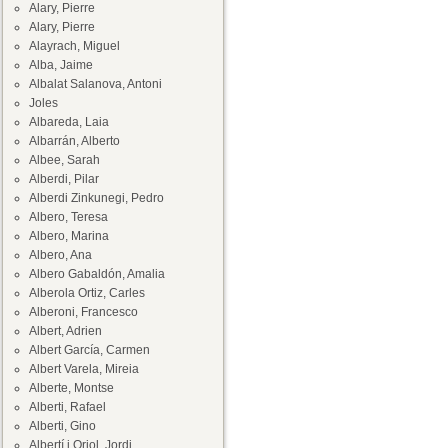
Alary, Pierre
Alary, Pierre
Alayrach, Miguel
Alba, Jaime
Albalat Salanova, Antoni
Joles
Albareda, Laia
Albarrán, Alberto
Albee, Sarah
Alberdi, Pilar
Alberdi Zinkunegi, Pedro
Albero, Teresa
Albero, Marina
Albero, Ana
Albero Gabaldón, Amalia
Alberola Ortiz, Carles
Alberoni, Francesco
Albert, Adrien
Albert García, Carmen
Albert Varela, Mireia
Alberte, Montse
Alberti, Rafael
Alberti, Gino
Albertí i Oriol, Jordi