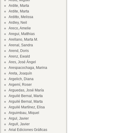
Ardid, Miguel
Ardite, Marta
Ardite, Marta
Arditto, Melissa
Ardley, Neil
Areco, Amelie
Aregui, Matthias
Arellano, Marta M.
Arenal, Sandra
Arend, Doris
Arenz, Ewald
Ares, José Ángel
Arespacochaga, Marina
Areta, Joaquín
Argelich, Diana
Argemí, Roser
Arguedas, José María
Arguilé Bernal, Marta
Arguilé Bernal, Marta
Arguilé Martínez, Elisa
Arguimbau, Miquel
Argul, Javier
Argull, Javier
Arial Ediciones Gráficas