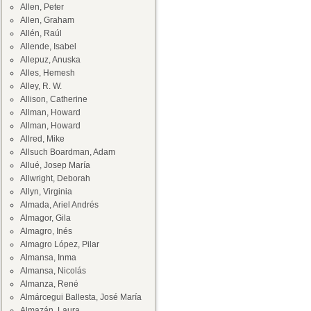
Allen, Peter
Allen, Graham
Allén, Raúl
Allende, Isabel
Allepuz, Anuska
Alles, Hemesh
Alley, R. W.
Allison, Catherine
Allman, Howard
Allman, Howard
Allred, Mike
Allsuch Boardman, Adam
Allué, Josep María
Allwright, Deborah
Allyn, Virginia
Almada, Ariel Andrés
Almagor, Gila
Almagro, Inés
Almagro López, Pilar
Almansa, Inma
Almansa, Nicolás
Almanza, René
Almárcegui Ballesta, José María
Almazán, Laura