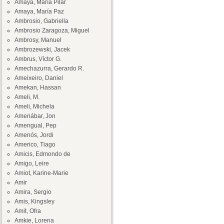
Amaya, María Pilar
Amaya, María Paz
Ambrosio, Gabriella
Ambrosio Zaragoza, Miguel
Ambrosy, Manuel
Ambrozewski, Jacek
Ambrus, Víctor G.
Amechazurra, Gerardo R.
Ameixeiro, Daniel
Amekan, Hassan
Ameli, M.
Ameli, Michela
Amenábar, Jon
Amengual, Pep
Amenós, Jordi
Americo, Tiago
Amicis, Edmondo de
Amigo, Leire
Amiot, Karine-Marie
Amir
Amira, Sergio
Amis, Kingsley
Amit, Ofra
Amkie, Lorena