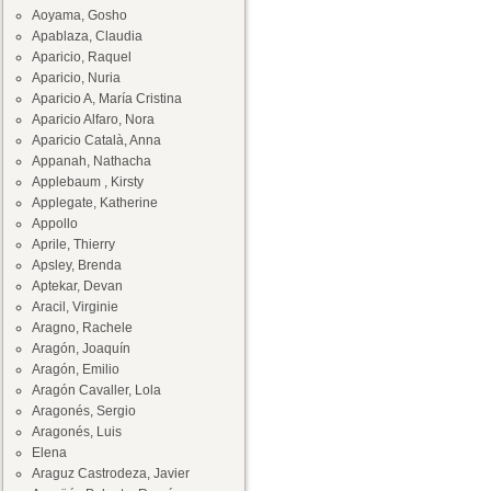
Aoyama, Gosho
Apablaza, Claudia
Aparicio, Raquel
Aparicio, Nuria
Aparicio A, María Cristina
Aparicio Alfaro, Nora
Aparicio Català, Anna
Appanah, Nathacha
Applebaum , Kirsty
Applegate, Katherine
Appollo
Aprile, Thierry
Apsley, Brenda
Aptekar, Devan
Aracil, Virginie
Aragno, Rachele
Aragón, Joaquín
Aragón, Emilio
Aragón Cavaller, Lola
Aragonés, Sergio
Aragonés, Luis
Elena
Araguz Castrodeza, Javier