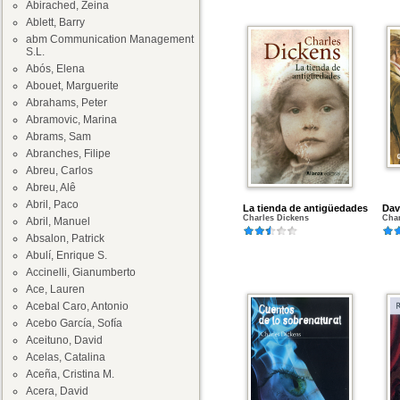
Abirached, Zeina
Ablett, Barry
abm Communication Management
S.L.
Abós, Elena
Abouet, Marguerite
Abrahams, Peter
Abramovic, Marina
Abrams, Sam
Abranches, Filipe
Abreu, Carlos
Abreu, Alê
Abril, Paco
La tienda de antigüedades
Dav
Charles Dickens
Char
Abril, Manuel
Absalon, Patrick
Abulí, Enrique S.
Accinelli, Gianumberto
Ace, Lauren
Acebal Caro, Antonio
Acebo García, Sofía
Aceituno, David
Acelas, Catalina
Aceña, Cristina M.
Acera, David