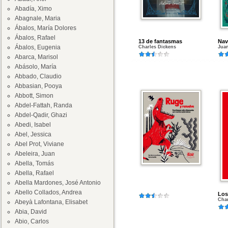
Abadía, Ximo
Abagnale, Maria
Ábalos, María Dolores
Ábalos, Rafael
13 de fantasmas
Nav
Ábalos, Eugenia
Charles Dickens
Juan
Abarca, Marisol
Abásolo, María
Abbado, Claudio
Abbasian, Pooya
Abbott, Simon
Abdel-Fattah, Randa
Abdel-Qadir, Ghazi
Abedi, Isabel
Abel, Jessica
Abel Prot, Viviane
Abeleira, Juan
Abella, Tomás
Abella, Rafael
Abella Mardones, José Antonio
Abello Collados, Andrea
Los
Char
Abeyà Lafontana, Elisabet
Abia, David
Abio, Carlos