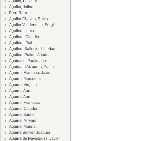
Aguilar, Pascual
Aguilar, Julián
PerroRaro
Aguilar Chavira, Rocío
Aguilar Valldeoriola, Sergi
Aguilera, Inma
Aguilera, Claudio
Aguilera, Pati
Aguilera Ballester, Libertad
Aguilera Pulido, Ariadna
Aguinaco, Paulina de
Aguiriano Aizpurua, Paula
Aguirre, Francisco Javier
Aguirre, Mercedes
Aguirre, Virginia
Aguirre, Ann
Aguirre, Ann
Aguirre, Francisca
Aguirre, Claudia
Aguirre, Zuriñe
Aguirre, Miryam
Aguirre, Marina
Aguirre Bellver, Joaquín
Aguirre de Navasgües, Javier