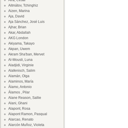
Aira, César
Aitmátov, Tchinghiz
Aizen, Marina
Aja, David
Aja Sánchez, José Luis
Ajhar, Brian
Akar, Abdallah
AKG London
Akiyama, Takayo
Akpan, Uwem
Akram Sha'ban, Mervet
Al-Mousli, Luna
Aladjidi, Virginie
Alafenisch, Salim
Alamán, Olga
Alaminos, María
Álamo, Antonio
Álamos , Pilar
Alane Reason, Sallie
Alani, Ghani
Alapont, Rosa
Alapont Ramon, Pasqual
Alarcao, Renato
Alarcón Muñoz, Violeta