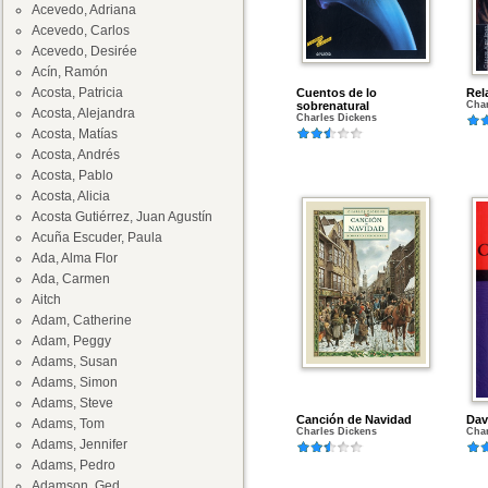
Acevedo, Adriana
Acevedo, Carlos
Acevedo, Desirée
Acín, Ramón
Acosta, Patricia
Cuentos de lo
Rel
sobrenatural
Char
Acosta, Alejandra
Charles Dickens
Acosta, Matías
Acosta, Andrés
Acosta, Pablo
Acosta, Alicia
Acosta Gutiérrez, Juan Agustín
Acuña Escuder, Paula
Ada, Alma Flor
Ada, Carmen
Aitch
Adam, Catherine
Adam, Peggy
Adams, Susan
Adams, Simon
Adams, Steve
Canción de Navidad
Dav
Adams, Tom
Charles Dickens
Char
Adams, Jennifer
Adams, Pedro
Adamson, Ged