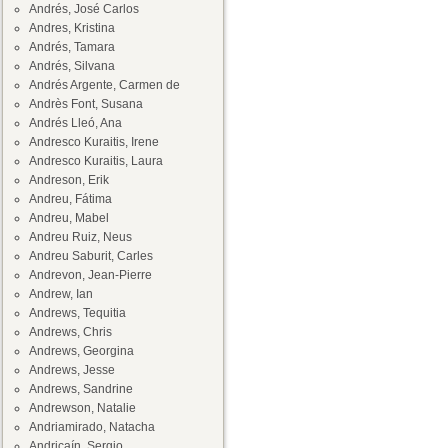
Andrés, José Carlos
Andres, Kristina
Andrés, Tamara
Andrés, Silvana
Andrés Argente, Carmen de
Andrès Font, Susana
Andrés Lleó, Ana
Andresco Kuraitis, Irene
Andresco Kuraitis, Laura
Andreson, Erik
Andreu, Fátima
Andreu, Mabel
Andreu Ruiz, Neus
Andreu Saburit, Carles
Andrevon, Jean-Pierre
Andrew, Ian
Andrews, Tequitia
Andrews, Chris
Andrews, Georgina
Andrews, Jesse
Andrews, Sandrine
Andrewson, Natalie
Andriamirado, Natacha
Andricaín, Sergio