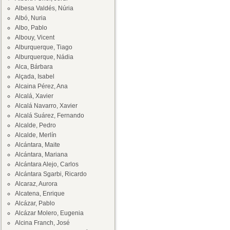
Albesa Valdés, Núria
Albó, Nuria
Albo, Pablo
Albouy, Vicent
Alburquerque, Tiago
Alburquerque, Nádia
Alca, Bárbara
Alçada, Isabel
Alcaina Pérez, Ana
Alcalá, Xavier
Alcalá Navarro, Xavier
Alcalá Suárez, Fernando
Alcalde, Pedro
Alcalde, Merlín
Alcántara, Maite
Alcántara, Mariana
Alcántara Alejo, Carlos
Alcántara Sgarbi, Ricardo
Alcaraz, Aurora
Alcatena, Enrique
Alcázar, Pablo
Alcázar Molero, Eugenia
Alcina Franch, José