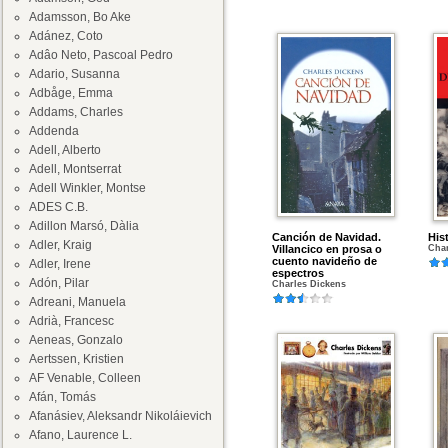
Adamsson, Bo Ake
Adánez, Coto
Adâo Neto, Pascoal Pedro
Adario, Susanna
Adbåge, Emma
Addams, Charles
Addenda
Adell, Alberto
Adell, Montserrat
Adell Winkler, Montse
ADES C.B.
Adillon Marsó, Dàlia
Canción de Navidad.
His
Adler, Kraig
Villancico en prosa o
Char
cuento navideño de
Adler, Irene
espectros
Adón, Pilar
Charles Dickens
Adreani, Manuela
Adrià, Francesc
Aeneas, Gonzalo
Aertssen, Kristien
AF Venable, Colleen
Afán, Tomás
Afanásiev, Aleksandr Nikoláievich
Afano, Laurence L.