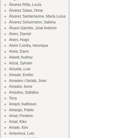
Álvarez Rilla, Lucía
Álvarez Salas, Omar
Álvarez Santamarina, María Luisa
Álvarez Schurmann, Sabina
Álvaro Garrido, José Antonio
Alves, Daniel
Alves, Hugo
Alvim Corrêa, Henrique
Alvisi, Dario
Alwett, Audrey
Alzial, Sylvain
Alzueta, Luis
Amade, Emilio
Amades i Gelats, Joan
Amador, Irene
Amadou, Safiatou
Tony
Amant, Kathleen
Amargo, Pablo
Amat, Frederic
Amat, Kiko
Amate, Kim
Amavisca, Luis