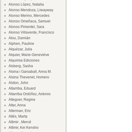
Alonso López, Natalia
Alonso Mendoza, Liwayway
Alonso Merino, Mercedes
Alonso Omeñaca, Samuel
Alonso Pimentel, Sara
Alonso Villaverde, Francisco
Alou, Damián
Alphen, Pauline
Alquézar, Julia
Alquier, Marie-Geneviève
Alquimia Ediciones
Alsberg, Sasha
Alsina i Garsaball, Anna M.
Alsina Thevenet, Homero
Alston, John
Altarriba, Eduard
Altarriba Ordóñez, Antonio
Altegoer, Regine
Alter, Anna
Alterman, Eric
Altés, Marta
Altimir , Mercé
Altimir, Kei Kensho