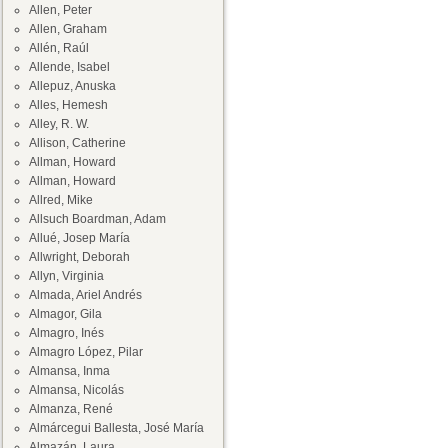
Allen, Peter
Allen, Graham
Allén, Raúl
Allende, Isabel
Allepuz, Anuska
Alles, Hemesh
Alley, R. W.
Allison, Catherine
Allman, Howard
Allman, Howard
Allred, Mike
Allsuch Boardman, Adam
Allué, Josep María
Allwright, Deborah
Allyn, Virginia
Almada, Ariel Andrés
Almagor, Gila
Almagro, Inés
Almagro López, Pilar
Almansa, Inma
Almansa, Nicolás
Almanza, René
Almárcegui Ballesta, José María
Almazán, Laura