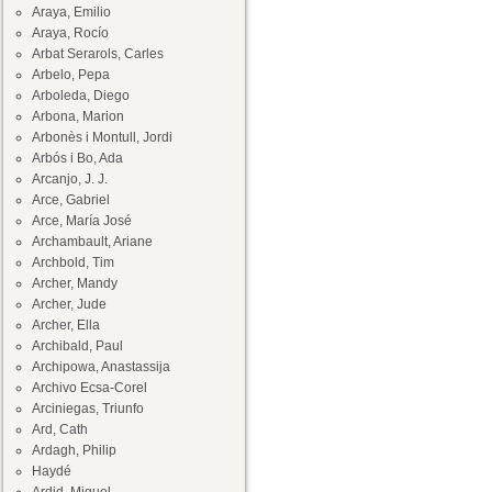
Araya, Emilio
Araya, Rocío
Arbat Serarols, Carles
Arbelo, Pepa
Arboleda, Diego
Arbona, Marion
Arbonès i Montull, Jordi
Arbós i Bo, Ada
Arcanjo, J. J.
Arce, Gabriel
Arce, María José
Archambault, Ariane
Archbold, Tim
Archer, Mandy
Archer, Jude
Archer, Ella
Archibald, Paul
Archipowa, Anastassija
Archivo Ecsa-Corel
Arciniegas, Triunfo
Ard, Cath
Ardagh, Philip
Haydé