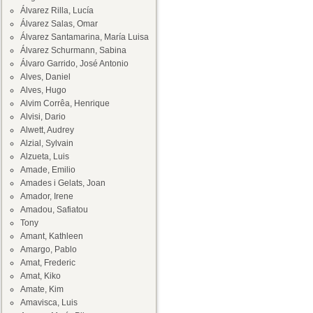
Álvarez Rilla, Lucía
Álvarez Salas, Omar
Álvarez Santamarina, María Luisa
Álvarez Schurmann, Sabina
Álvaro Garrido, José Antonio
Alves, Daniel
Alves, Hugo
Alvim Corrêa, Henrique
Alvisi, Dario
Alwett, Audrey
Alzial, Sylvain
Alzueta, Luis
Amade, Emilio
Amades i Gelats, Joan
Amador, Irene
Amadou, Safiatou
Tony
Amant, Kathleen
Amargo, Pablo
Amat, Frederic
Amat, Kiko
Amate, Kim
Amavisca, Luis