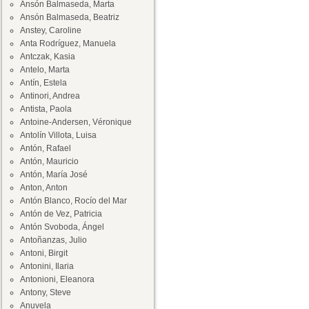
Ansón Balmaseda, Marta
Ansón Balmaseda, Beatriz
Anstey, Caroline
Anta Rodríguez, Manuela
Antczak, Kasia
Antelo, Marta
Antín, Estela
Antinori, Andrea
Antista, Paola
Antoine-Andersen, Véronique
Antolín Villota, Luisa
Antón, Rafael
Antón, Mauricio
Antón, María José
Anton, Anton
Antón Blanco, Rocío del Mar
Antón de Vez, Patricia
Antón Svoboda, Ángel
Antoñanzas, Julio
Antoni, Birgit
Antonini, Ilaria
Antonioni, Eleanora
Antony, Steve
Anuvela