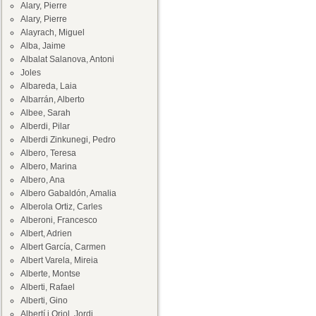
Alary, Pierre
Alary, Pierre
Alayrach, Miguel
Alba, Jaime
Albalat Salanova, Antoni
Joles
Albareda, Laia
Albarrán, Alberto
Albee, Sarah
Alberdi, Pilar
Alberdi Zinkunegi, Pedro
Albero, Teresa
Albero, Marina
Albero, Ana
Albero Gabaldón, Amalia
Alberola Ortiz, Carles
Alberoni, Francesco
Albert, Adrien
Albert García, Carmen
Albert Varela, Mireia
Alberte, Montse
Alberti, Rafael
Alberti, Gino
Albertí i Oriol, Jordi