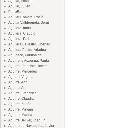
Aguilar, Pascual
Aguilar, Julián
PerroRaro
Aguilar Chavira, Rocío
Aguilar Valldeoriola, Sergi
Aguilera, Inma
Aguilera, Claudio
Aguilera, Pati
Aguilera Ballester, Libertad
Aguilera Pulido, Ariadna
Aguinaco, Paulina de
Aguiriano Aizpurua, Paula
Aguirre, Francisco Javier
Aguirre, Mercedes
Aguirre, Virginia
Aguirre, Ann
Aguirre, Ann
Aguirre, Francisca
Aguirre, Claudia
Aguirre, Zuriñe
Aguirre, Miryam
Aguirre, Marina
Aguirre Bellver, Joaquín
Aguirre de Navasgües, Javier