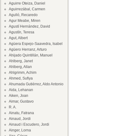
Aguirre Oteiza, Daniel
Aguirrezábal, Carmen
Agulló, Recaredo
Agur Meabe, Miren
Agustí Hernández, David
Agustín, Teresa
Agut, Albert
Agüera Espejo-Saavedra, Isabel
Agüero Herranz, Arturo
Ahijado Quintillán, Manuel
Ahlberg, Janet
Ahlberg, Allan
Ahlgrimm, Achim
Ahmed, Sufiya
Ahumada Gutiérrez, Aldo Antonio
Aida, Lehanan
Aiken, Joan
Aimar, Gustavo
R. A.
Ainatu, Fatrana
Ainaud, Jordi
Ainaud i Escudero, Jordi
Ainger, Lorna