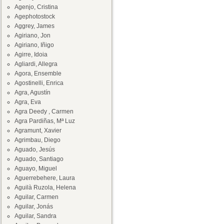
Agenjo, Cristina
Agephotostock
Aggrey, James
Agiriano, Jon
Agiriano, Iñigo
Agirre, Idoia
Agliardi, Allegra
Agora, Ensemble
Agostinelli, Enrica
Agra, Agustín
Agra, Eva
Agra Deedy , Carmen
Agra Pardiñas, Mª Luz
Agramunt, Xavier
Agrimbau, Diego
Aguado, Jesús
Aguado, Santiago
Aguayo, Miguel
Aguerrebehere, Laura
Aguilà Ruzola, Helena
Aguilar, Carmen
Aguilar, Jonás
Aguilar, Sandra