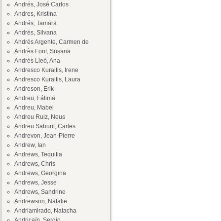
Andrés, José Carlos
Andres, Kristina
Andrés, Tamara
Andrés, Silvana
Andrés Argente, Carmen de
Andrès Font, Susana
Andrés Lleó, Ana
Andresco Kuraitis, Irene
Andresco Kuraitis, Laura
Andreson, Erik
Andreu, Fátima
Andreu, Mabel
Andreu Ruiz, Neus
Andreu Saburit, Carles
Andrevon, Jean-Pierre
Andrew, Ian
Andrews, Tequitia
Andrews, Chris
Andrews, Georgina
Andrews, Jesse
Andrews, Sandrine
Andrewson, Natalie
Andriamirado, Natacha
Andricaín, Sergio