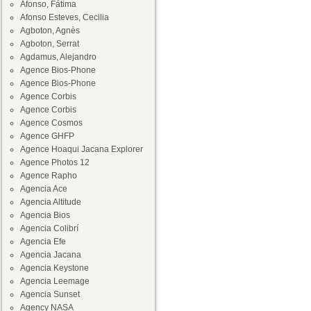
Afonso, Fátima
Afonso Esteves, Cecilia
Agboton, Agnès
Agboton, Serrat
Agdamus, Alejandro
Agence Bios-Phone
Agence Bios-Phone
Agence Corbis
Agence Corbis
Agence Cosmos
Agence GHFP
Agence Hoaqui Jacana Explorer
Agence Photos 12
Agence Rapho
Agencia Ace
Agencia Altitude
Agencia Bios
Agencia Colibrí
Agencia Efe
Agencia Jacana
Agencia Keystone
Agencia Leemage
Agencia Sunset
Agency NASA