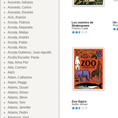
Acevedo, Adriana
Acevedo, Carlos
Acevedo, Desirée
Acín, Ramón
Acosta, Patricia
Los cuentos de
Un 
Shakespeare
Virg
Acosta, Alejandra
Charles Lamb
Acosta, Matías
Acosta, Andrés
Acosta, Pablo
Acosta, Alicia
Acosta Gutiérrez, Juan Agustín
Acuña Escuder, Paula
Ada, Alma Flor
Ada, Carmen
Aitch
Adam, Catherine
Adam, Peggy
Adams, Susan
Adams, Simon
Adams, Steve
Zoo lógico
Adams, Tom
Joëlle Jolivet
Adams, Jennifer
Adams, Pedro
Adamson, Ged