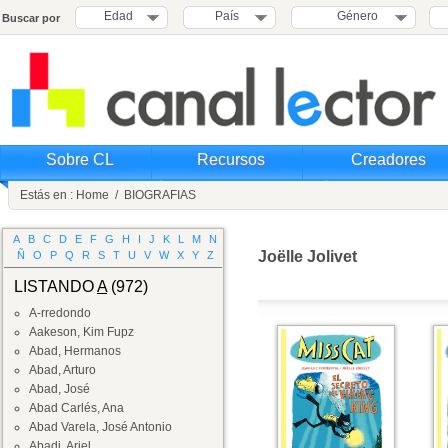
Edad
País
Género
Buscar por
Sobre CL
Recursos
Creadores
Estás en :
Home
/
BIOGRAFIAS
A
B
C
D
E
F
G
H
I
J
K
L
M
N
Joëlle Jolivet
Ñ
O
P
Q
R
S
T
U
V
W
X
Y
Z
LISTANDO
A
(972)
A-rredondo
Aakeson, Kim Fupz
Abad, Hermanos
Abad, Arturo
Abad, José
Abad Carlés, Ana
Abad Varela, José Antonio
Abadi, Ariel