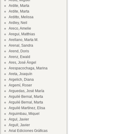
Ardid, Miguel
Ardite, Marta
Ardite, Marta
Arditto, Melissa
Ardley, Neil
Areco, Amelie
Aregui, Matthias
Arellano, Marta M.
Arenal, Sandra
Arend, Doris
Arenz, Ewald
Ares, José Ángel
Arespacochaga, Marina
Areta, Joaquín
Argelich, Diana
Argemí, Roser
Arguedas, José María
Arguilé Bernal, Marta
Arguilé Bernal, Marta
Arguilé Martínez, Elisa
Arguimbau, Miquel
Argul, Javier
Argull, Javier
Arial Ediciones Gráficas