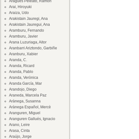
Aragüés Peleato, Ramón
Arai, Hiroyuki
Araiza, Udo
Arakistain Jauregi, Ana
Arakistain Jauregui, Ana
Aramburu, Fernando
Aramburu, Javier
Arana Luzuriaga, Aitor
Aranbarri Ariztondo, Garbiñe
Aranburu, Xabier
Aranda, C.
Aranda, Ricard
Aranda, Pablo
Aranda, Verònica
Aranda García, Mar
Arandojo, Diego
Araneda, Marcela Paz
Arànega, Susanna
Arànega Español, Mercè
Aranguren, Miguel
Aranguren Gallués, Ignacio
Arano, Leire
Arasa, Cinta
Araújo, Jorge