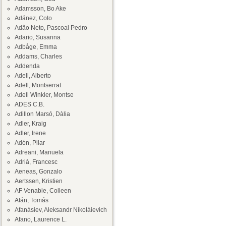
Adamsson, Bo Ake
Adánez, Coto
Adâo Neto, Pascoal Pedro
Adario, Susanna
Adbåge, Emma
Addams, Charles
Addenda
Adell, Alberto
Adell, Montserrat
Adell Winkler, Montse
ADES C.B.
Adillon Marsó, Dàlia
Adler, Kraig
Adler, Irene
Adón, Pilar
Adreani, Manuela
Adrià, Francesc
Aeneas, Gonzalo
Aertssen, Kristien
AF Venable, Colleen
Afán, Tomás
Afanásiev, Aleksandr Nikoláievich
Afano, Laurence L.