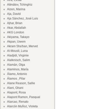
Aira, César
Aitmátov, Tchinghiz
Aizen, Marina
Aja, David
Aja Sánchez, José Luis
Ajhar, Brian
Akar, Abdallah
AKG London
Akiyama, Takayo
Akpan, Uwem
Akram Sha'ban, Mervet
Al-Mousli, Luna
Aladjidi, Virginie
Alafenisch, Salim
Alamán, Olga
Alaminos, María
Álamo, Antonio
Álamos , Pilar
Alane Reason, Sallie
Alani, Ghani
Alapont, Rosa
Alapont Ramon, Pasqual
Alarcao, Renato
Alarcón Muñoz, Violeta