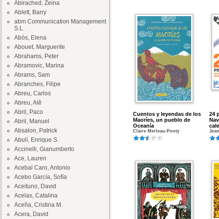
Abirached, Zeina
Ablett, Barry
abm Communication Management
S.L.
Abós, Elena
Abouet, Marguerite
Abrahams, Peter
Abramovic, Marina
Abrams, Sam
Abranches, Filipe
Abreu, Carlos
Abreu, Alê
Abril, Paco
Cuentos y leyendas de los
24 
Maoríes, un pueblo de
Nav
Abril, Manuel
Oceanía
cal
Absalon, Patrick
Claire Merleau-Ponty
Jean
Abulí, Enrique S.
Accinelli, Gianumberto
Ace, Lauren
Acebal Caro, Antonio
Acebo García, Sofía
Aceituno, David
Acelas, Catalina
Aceña, Cristina M.
Acera, David