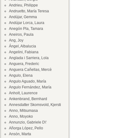
Andrieu, Philippe
Andruetto, María Teresa
Andújar, Gemma
Andújar Lorca, Laura
Anegón Pla, Tamara
Aneiros, Paula
Ang, Joy
Ángel, Albalucia
Angelini, Fabiana
Anglada i Sarriera, Lola
Anguera, Frederic
Anguera Cañellas, Mercè
Angulo, Elena
Angulo Aguado, María
Angulo Fernández, María
Anholt, Laurence
Ankenbrand, Bernhard
Annesdatter Skomsvold, Kjersti
Anno, Mitsumasa
Anno, Moyoko
Annunzio, Gabriele D\'
Añorga López, Pello
Ansón, Marta