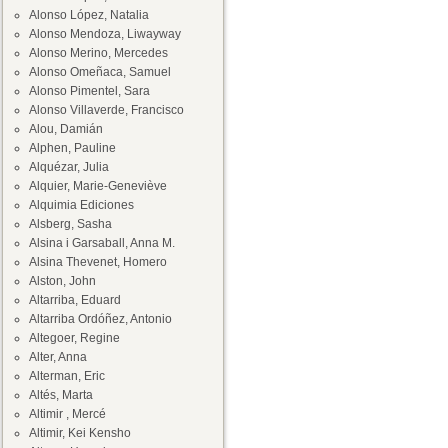
Alonso López, Natalia
Alonso Mendoza, Liwayway
Alonso Merino, Mercedes
Alonso Omeñaca, Samuel
Alonso Pimentel, Sara
Alonso Villaverde, Francisco
Alou, Damián
Alphen, Pauline
Alquézar, Julia
Alquier, Marie-Geneviève
Alquimia Ediciones
Alsberg, Sasha
Alsina i Garsaball, Anna M.
Alsina Thevenet, Homero
Alston, John
Altarriba, Eduard
Altarriba Ordóñez, Antonio
Altegoer, Regine
Alter, Anna
Alterman, Eric
Altés, Marta
Altimir , Mercé
Altimir, Kei Kensho