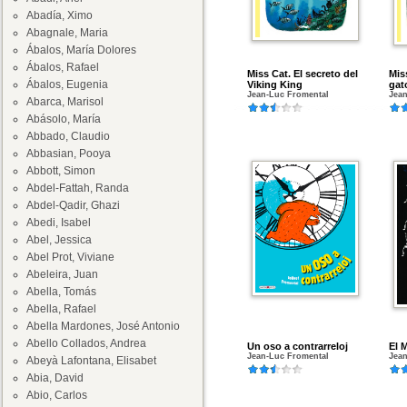
Abadía, Ximo
Abagnale, Maria
Ábalos, María Dolores
Ábalos, Rafael
Miss Cat. El secreto del
Mis
Ábalos, Eugenia
Viking King
gat
Jean-Luc Fromental
Jean
Abarca, Marisol
Abásolo, María
Abbado, Claudio
Abbasian, Pooya
Abbott, Simon
Abdel-Fattah, Randa
Abdel-Qadir, Ghazi
Abedi, Isabel
Abel, Jessica
Abel Prot, Viviane
Abeleira, Juan
Abella, Tomás
Abella, Rafael
Abella Mardones, José Antonio
Abello Collados, Andrea
Un oso a contrarreloj
El 
Jean-Luc Fromental
Jean
Abeyà Lafontana, Elisabet
Abia, David
Abio, Carlos