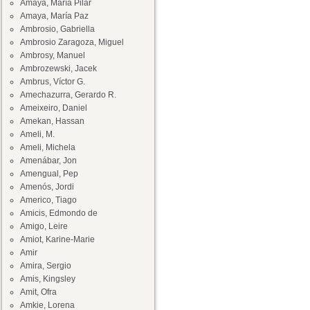
Amaya, María Pilar
Amaya, María Paz
Ambrosio, Gabriella
Ambrosio Zaragoza, Miguel
Ambrosy, Manuel
Ambrozewski, Jacek
Ambrus, Víctor G.
Amechazurra, Gerardo R.
Ameixeiro, Daniel
Amekan, Hassan
Ameli, M.
Ameli, Michela
Amenábar, Jon
Amengual, Pep
Amenós, Jordi
Americo, Tiago
Amicis, Edmondo de
Amigo, Leire
Amiot, Karine-Marie
Amir
Amira, Sergio
Amis, Kingsley
Amit, Ofra
Amkie, Lorena