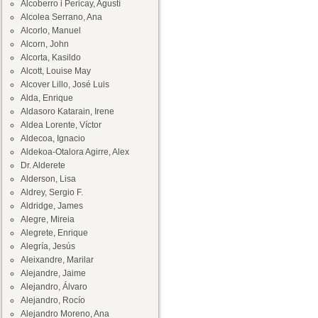
Alcoberro i Pericay, Agustí
Alcolea Serrano, Ana
Alcorlo, Manuel
Alcorn, John
Alcorta, Kasildo
Alcott, Louise May
Alcover Lillo, José Luis
Alda, Enrique
Aldasoro Katarain, Irene
Aldea Lorente, Víctor
Aldecoa, Ignacio
Aldekoa-Otalora Agirre, Alex
Dr. Alderete
Alderson, Lisa
Aldrey, Sergio F.
Aldridge, James
Alegre, Mireia
Alegrete, Enrique
Alegría, Jesús
Aleixandre, Marilar
Alejandre, Jaime
Alejandro, Álvaro
Alejandro, Rocío
Alejandro Moreno, Ana