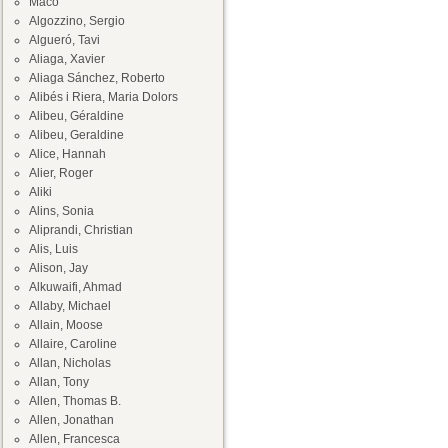
Maco
Algozzino, Sergio
Algueró, Tavi
Aliaga, Xavier
Aliaga Sánchez, Roberto
Alibés i Riera, Maria Dolors
Alibeu, Géraldine
Alibeu, Geraldine
Alice, Hannah
Alier, Roger
Aliki
Alins, Sonia
Aliprandi, Christian
Alis, Luis
Alison, Jay
Alkuwaifi, Ahmad
Allaby, Michael
Allain, Moose
Allaire, Caroline
Allan, Nicholas
Allan, Tony
Allen, Thomas B.
Allen, Jonathan
Allen, Francesca