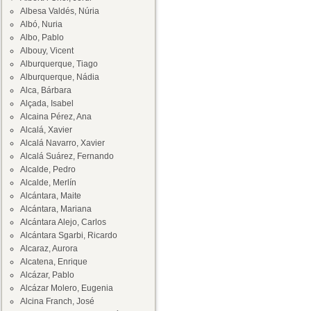
Albesa Valdés, Núria
Albó, Nuria
Albo, Pablo
Albouy, Vicent
Alburquerque, Tiago
Alburquerque, Nádia
Alca, Bárbara
Alçada, Isabel
Alcaina Pérez, Ana
Alcalá, Xavier
Alcalá Navarro, Xavier
Alcalá Suárez, Fernando
Alcalde, Pedro
Alcalde, Merlín
Alcántara, Maite
Alcántara, Mariana
Alcántara Alejo, Carlos
Alcántara Sgarbi, Ricardo
Alcaraz, Aurora
Alcatena, Enrique
Alcázar, Pablo
Alcázar Molero, Eugenia
Alcina Franch, José