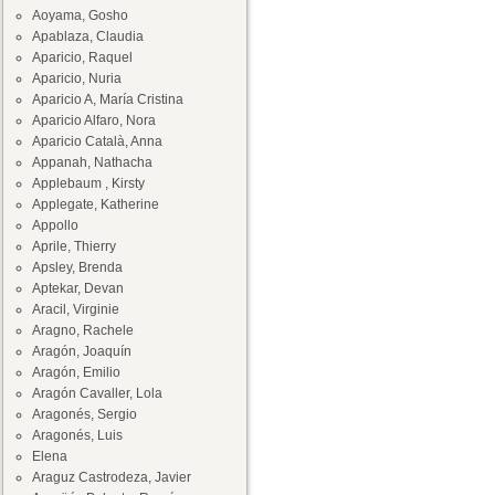
Aoyama, Gosho
Apablaza, Claudia
Aparicio, Raquel
Aparicio, Nuria
Aparicio A, María Cristina
Aparicio Alfaro, Nora
Aparicio Català, Anna
Appanah, Nathacha
Applebaum , Kirsty
Applegate, Katherine
Appollo
Aprile, Thierry
Apsley, Brenda
Aptekar, Devan
Aracil, Virginie
Aragno, Rachele
Aragón, Joaquín
Aragón, Emilio
Aragón Cavaller, Lola
Aragonés, Sergio
Aragonés, Luis
Elena
Araguz Castrodeza, Javier