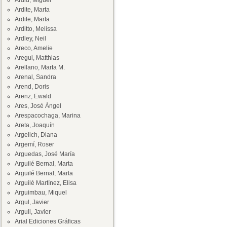
Ardid, Miguel
Ardite, Marta
Ardite, Marta
Arditto, Melissa
Ardley, Neil
Areco, Amelie
Aregui, Matthias
Arellano, Marta M.
Arenal, Sandra
Arend, Doris
Arenz, Ewald
Ares, José Ángel
Arespacochaga, Marina
Areta, Joaquín
Argelich, Diana
Argemí, Roser
Arguedas, José María
Arguilé Bernal, Marta
Arguilé Bernal, Marta
Arguilé Martínez, Elisa
Arguimbau, Miquel
Argul, Javier
Argull, Javier
Arial Ediciones Gráficas