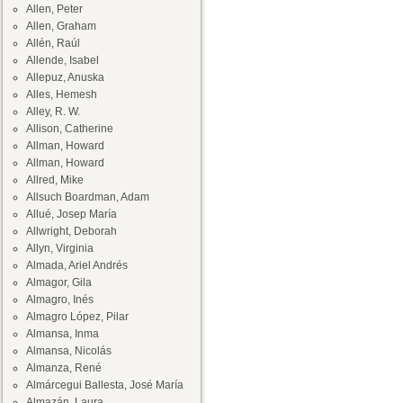
Allen, Peter
Allen, Graham
Allén, Raúl
Allende, Isabel
Allepuz, Anuska
Alles, Hemesh
Alley, R. W.
Allison, Catherine
Allman, Howard
Allman, Howard
Allred, Mike
Allsuch Boardman, Adam
Allué, Josep María
Allwright, Deborah
Allyn, Virginia
Almada, Ariel Andrés
Almagor, Gila
Almagro, Inés
Almagro López, Pilar
Almansa, Inma
Almansa, Nicolás
Almanza, René
Almárcegui Ballesta, José María
Almazán, Laura