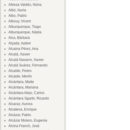
Albesa Valdés, Núria
Albó, Nuria
Albo, Pablo
Albouy, Vicent
Alburquerque, Tiago
Alburquerque, Nádia
Alca, Bárbara
Alçada, Isabel
Alcaina Pérez, Ana
Alcalá, Xavier
Alcalá Navarro, Xavier
Alcalá Suárez, Fernando
Alcalde, Pedro
Alcalde, Merlín
Alcántara, Maite
Alcántara, Mariana
Alcántara Alejo, Carlos
Alcántara Sgarbi, Ricardo
Alcaraz, Aurora
Alcatena, Enrique
Alcázar, Pablo
Alcázar Molero, Eugenia
Alcina Franch, José