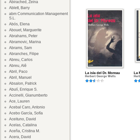
Abirached, Zeina
Ablett, Barry
abm Communication Management
S.L.
Abós, Elena
Abouet, Marguerite
Abrahams, Peter
Abramovic, Marina
Abrams, Sam
Abranches, Filipe
Abreu, Carlos
Abreu, Alê
Abril, Paco
La isla del Dr. Moreau
La 
Herbert George Wells
Herb
Abril, Manuel
Absalon, Patrick
Abulí, Enrique S.
Accinelli, Gianumberto
Ace, Lauren
Acebal Caro, Antonio
Acebo García, Sofía
Aceituno, David
Acelas, Catalina
Aceña, Cristina M.
Acera, David