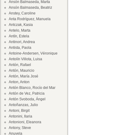
Ansón Balmaseda, Marta
Ansón Balmaseda, Beatriz
Anstey, Caroline
Anta Rodríguez, Manuela
Antczak, Kasia
Antelo, Marta
Antín, Estela
Antinori, Andrea
Antista, Paola
Antoine-Andersen, Véronique
Antolín Villota, Luisa
Antón, Rafael
Antón, Mauricio
Antón, María José
Anton, Anton
Antón Blanco, Rocío del Mar
Antón de Vez, Patricia
Antón Svoboda, Ángel
Antoñanzas, Julio
Antoni, Birgit
Antonini, Ilaria
Antonioni, Eleanora
Antony, Steve
Anuvela