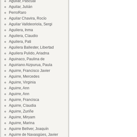
Aguilar, Pascual
Aguilar, Julián
PerroRaro
Aguilar Chavira, Rocío
Aguilar Valldeoriola, Sergi
Aguilera, Inma
Aguilera, Claudio
Aguilera, Pati
Aguilera Ballester, Libertad
Aguilera Pulido, Ariadna
Aguinaco, Paulina de
Aguiriano Aizpurua, Paula
Aguirre, Francisco Javier
Aguirre, Mercedes
Aguirre, Virginia
Aguirre, Ann
Aguirre, Ann
Aguirre, Francisca
Aguirre, Claudia
Aguirre, Zuriñe
Aguirre, Miryam
Aguirre, Marina
Aguirre Bellver, Joaquín
Aguirre de Navasgües, Javier