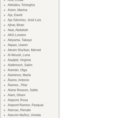
Aira, César
Aitmátov, Tchinghiz
Aizen, Marina
Aja, David
Aja Sánchez, José Luis
Ajhar, Brian
Akar, Abdallah
AKG London
Akiyama, Takayo
Akpan, Uwem
Akram Sha'ban, Mervet
Al-Mousli, Luna
Aladjidi, Virginie
Alafenisch, Salim
Alamán, Olga
Alaminos, María
Álamo, Antonio
Álamos , Pilar
Alane Reason, Sallie
Alani, Ghani
Alapont, Rosa
Alapont Ramon, Pasqual
Alarcao, Renato
Alarcón Muñoz, Violeta