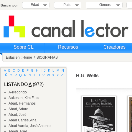
Edad
País
Género
Buscar por
Sobre CL
Recursos
Creadores
Estás en :
Home
/
BIOGRAFIAS
A
B
C
D
E
F
G
H
I
J
K
L
M
N
H.G. Wells
Ñ
O
P
Q
R
S
T
U
V
W
X
Y
Z
LISTANDO
A
(972)
A-rredondo
Aakeson, Kim Fupz
Abad, Hermanos
Abad, Arturo
Abad, José
Abad Carlés, Ana
Abad Varela, José Antonio
Abadi, Ariel