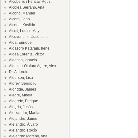
Alcoberro i Pericay, Agustí
Alcolea Serrano, Ana
Alcorlo, Manuel
Alcorn, John
Alcorta, Kasildo
Alcott, Louise May
Alcover Lillo, José Luis
Alda, Enrique
Aldasoro Katarain, Irene
Aldea Lorente, Víctor
Aldecoa, Ignacio
Aldekoa-Otalora Agirre, Alex
Dr. Alderete
Alderson, Lisa
Aldrey, Sergio F.
Aldridge, James
Alegre, Mireia
Alegrete, Enrique
Alegría, Jesús
Aleixandre, Marilar
Alejandre, Jaime
Alejandro, Álvaro
Alejandro, Rocío
Alejandro Moreno, Ana