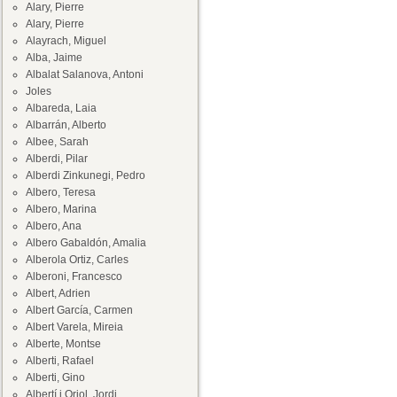
Alary, Pierre
Alary, Pierre
Alayrach, Miguel
Alba, Jaime
Albalat Salanova, Antoni
Joles
Albareda, Laia
Albarrán, Alberto
Albee, Sarah
Alberdi, Pilar
Alberdi Zinkunegi, Pedro
Albero, Teresa
Albero, Marina
Albero, Ana
Albero Gabaldón, Amalia
Alberola Ortiz, Carles
Alberoni, Francesco
Albert, Adrien
Albert García, Carmen
Albert Varela, Mireia
Alberte, Montse
Alberti, Rafael
Alberti, Gino
Albertí i Oriol, Jordi