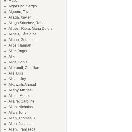
Maco
Algozzino, Sergio
Algueró, Tavi
Aliaga, Xavier
Aliaga Sánchez, Roberto
Alibés i Riera, Maria Dolors
Alibeu, Géraldine
Alibeu, Geraldine
Alice, Hannah
Alier, Roger
Aliki
Alins, Sonia
Aliprandi, Christian
Alis, Luis
Alison, Jay
Alkuwaifi, Ahmad
Allaby, Michael
Allain, Moose
Allaire, Caroline
Allan, Nicholas
Allan, Tony
Allen, Thomas B.
Allen, Jonathan
Allen, Francesca