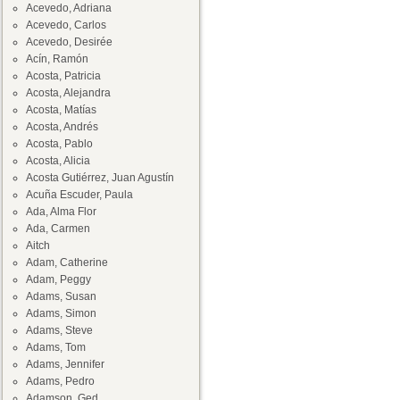
Acevedo, Adriana
Acevedo, Carlos
Acevedo, Desirée
Acín, Ramón
Acosta, Patricia
Acosta, Alejandra
Acosta, Matías
Acosta, Andrés
Acosta, Pablo
Acosta, Alicia
Acosta Gutiérrez, Juan Agustín
Acuña Escuder, Paula
Ada, Alma Flor
Ada, Carmen
Aitch
Adam, Catherine
Adam, Peggy
Adams, Susan
Adams, Simon
Adams, Steve
Adams, Tom
Adams, Jennifer
Adams, Pedro
Adamson, Ged