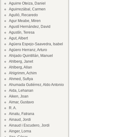
Aguirre Oteiza, Daniel
Aguirrezábal, Carmen
Agulló, Recaredo
Agur Meabe, Miren
Agustí Hernández, David
Agustín, Teresa
Agut, Albert
Agüera Espejo-Saavedra, Isabel
Agüero Herranz, Arturo
Ahijado Quintillán, Manuel
Ahlberg, Janet
Ahlberg, Allan
Ahlgrimm, Achim
Ahmed, Sufiya
Ahumada Gutiérrez, Aldo Antonio
Aida, Lehanan
Aiken, Joan
Aimar, Gustavo
R. A.
Ainatu, Fatrana
Ainaud, Jordi
Ainaud i Escudero, Jordi
Ainger, Lorna