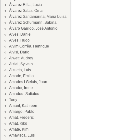
Álvarez Rilla, Lucía
Álvarez Salas, Omar
Álvarez Santamarina, María Luisa
Álvarez Schurmann, Sabina
Álvaro Garrido, José Antonio
Alves, Daniel
Alves, Hugo
Alvim Corrêa, Henrique
Alvisi, Dario
Alwett, Audrey
Alzial, Sylvain
Alzueta, Luis
Amade, Emilio
Amades i Gelats, Joan
Amador, Irene
Amadou, Safiatou
Tony
Amant, Kathleen
Amargo, Pablo
Amat, Frederic
Amat, Kiko
Amate, Kim
Amavisca, Luis