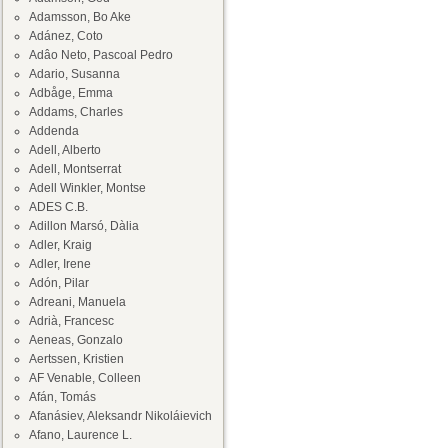
Adamsson, Bo Ake
Adánez, Coto
Adâo Neto, Pascoal Pedro
Adario, Susanna
Adbåge, Emma
Addams, Charles
Addenda
Adell, Alberto
Adell, Montserrat
Adell Winkler, Montse
ADES C.B.
Adillon Marsó, Dàlia
Adler, Kraig
Adler, Irene
Adón, Pilar
Adreani, Manuela
Adrià, Francesc
Aeneas, Gonzalo
Aertssen, Kristien
AF Venable, Colleen
Afán, Tomás
Afanásiev, Aleksandr Nikoláievich
Afano, Laurence L.