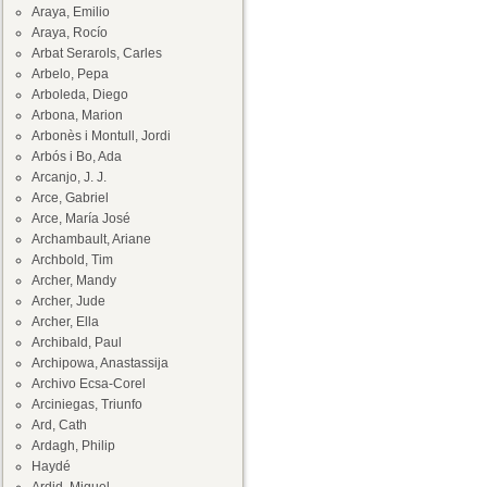
Araya, Emilio
Araya, Rocío
Arbat Serarols, Carles
Arbelo, Pepa
Arboleda, Diego
Arbona, Marion
Arbonès i Montull, Jordi
Arbós i Bo, Ada
Arcanjo, J. J.
Arce, Gabriel
Arce, María José
Archambault, Ariane
Archbold, Tim
Archer, Mandy
Archer, Jude
Archer, Ella
Archibald, Paul
Archipowa, Anastassija
Archivo Ecsa-Corel
Arciniegas, Triunfo
Ard, Cath
Ardagh, Philip
Haydé