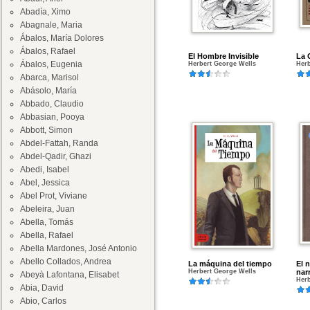
Abadía, Ximo
Abagnale, Maria
Ábalos, María Dolores
Ábalos, Rafael
El Hombre Invisible
La 
Ábalos, Eugenia
Herbert George Wells
Herb
Abarca, Marisol
Abásolo, María
Abbado, Claudio
Abbasian, Pooya
Abbott, Simon
Abdel-Fattah, Randa
Abdel-Qadir, Ghazi
Abedi, Isabel
Abel, Jessica
Abel Prot, Viviane
Abeleira, Juan
Abella, Tomás
Abella, Rafael
Abella Mardones, José Antonio
Abello Collados, Andrea
La máquina del tiempo
El 
Herbert George Wells
nar
Abeyà Lafontana, Elisabet
Herb
Abia, David
Abio, Carlos