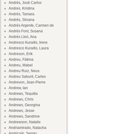
Andrés, José Carlos
Andres, Kristina
Andrés, Tamara
Andrés, Silvana
Andrés Argente, Carmen de
Andrès Font, Susana
Andrés Lleó, Ana
Andresco Kuraitis, Irene
Andresco Kuraitis, Laura
Andreson, Erik
Andreu, Fátima
Andreu, Mabel
Andreu Ruiz, Neus
Andreu Saburit, Carles
Andrevon, Jean-Pierre
Andrew, Ian
Andrews, Tequitia
Andrews, Chris
Andrews, Georgina
Andrews, Jesse
Andrews, Sandrine
Andrewson, Natalie
Andriamirado, Natacha
Andricaín, Sergio