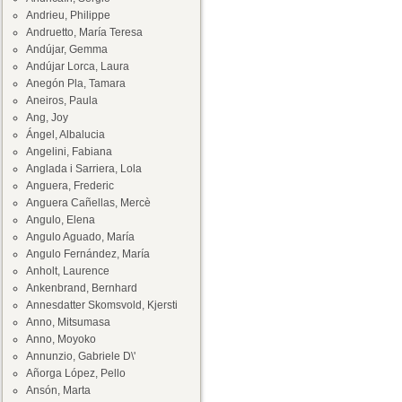
Andrieu, Philippe
Andruetto, María Teresa
Andújar, Gemma
Andújar Lorca, Laura
Anegón Pla, Tamara
Aneiros, Paula
Ang, Joy
Ángel, Albalucia
Angelini, Fabiana
Anglada i Sarriera, Lola
Anguera, Frederic
Anguera Cañellas, Mercè
Angulo, Elena
Angulo Aguado, María
Angulo Fernández, María
Anholt, Laurence
Ankenbrand, Bernhard
Annesdatter Skomsvold, Kjersti
Anno, Mitsumasa
Anno, Moyoko
Annunzio, Gabriele D\'
Añorga López, Pello
Ansón, Marta