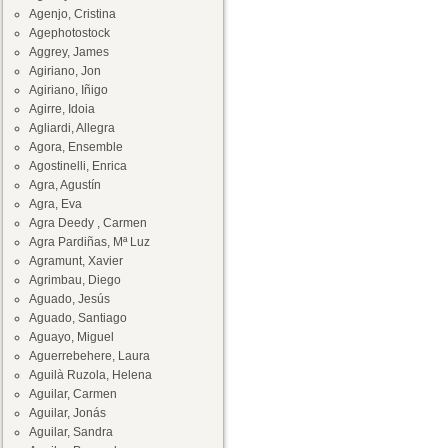
Agenjo, Cristina
Agephotostock
Aggrey, James
Agiriano, Jon
Agiriano, Iñigo
Agirre, Idoia
Agliardi, Allegra
Agora, Ensemble
Agostinelli, Enrica
Agra, Agustín
Agra, Eva
Agra Deedy , Carmen
Agra Pardiñas, Mª Luz
Agramunt, Xavier
Agrimbau, Diego
Aguado, Jesús
Aguado, Santiago
Aguayo, Miguel
Aguerrebehere, Laura
Aguilà Ruzola, Helena
Aguilar, Carmen
Aguilar, Jonás
Aguilar, Sandra