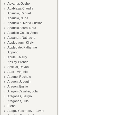
Aoyama, Gosho
Apablaza, Claudia
Aparicio, Raquel
Aparicio, Nuria
Aparicio A, María Cristina
Aparicio Alfaro, Nora
Aparicio Català, Anna
Appanah, Nathacha
Applebaum , Kirsty
Applegate, Katherine
Appollo
Aprile, Thierry
Apsley, Brenda
Aptekar, Devan
Aracil, Virginie
Aragno, Rachele
Aragón, Joaquín
Aragón, Emilio
Aragón Cavaller, Lola
Aragonés, Sergio
Aragonés, Luis
Elena
Araguz Castrodeza, Javier