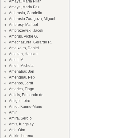
Amaya, María Pilar
Amaya, María Paz
Ambrosio, Gabriella
Ambrosio Zaragoza, Miguel
Ambrosy, Manuel
Ambrozewski, Jacek
Ambrus, Víctor G.
Amechazurra, Gerardo R.
Ameixeiro, Daniel
Amekan, Hassan
Ameli, M.
Ameli, Michela
Amenábar, Jon
Amengual, Pep
Amenós, Jordi
Americo, Tiago
Amicis, Edmondo de
Amigo, Leire
Amiot, Karine-Marie
Amir
Amira, Sergio
Amis, Kingsley
Amit, Ofra
Amkie, Lorena