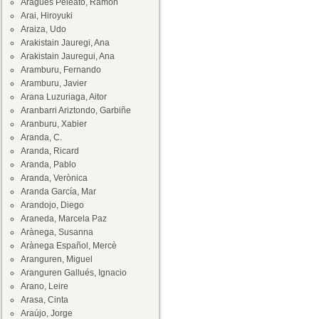
Aragüés Peleato, Ramón
Arai, Hiroyuki
Araiza, Udo
Arakistain Jauregi, Ana
Arakistain Jauregui, Ana
Aramburu, Fernando
Aramburu, Javier
Arana Luzuriaga, Aitor
Aranbarri Ariztondo, Garbiñe
Aranburu, Xabier
Aranda, C.
Aranda, Ricard
Aranda, Pablo
Aranda, Verònica
Aranda García, Mar
Arandojo, Diego
Araneda, Marcela Paz
Arànega, Susanna
Arànega Español, Mercè
Aranguren, Miguel
Aranguren Gallués, Ignacio
Arano, Leire
Arasa, Cinta
Araújo, Jorge