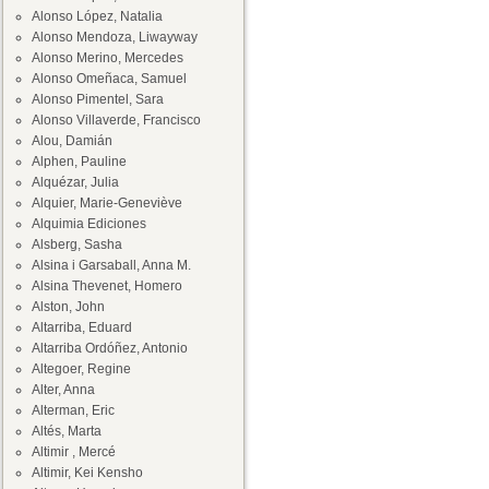
Alonso López, Natalia
Alonso Mendoza, Liwayway
Alonso Merino, Mercedes
Alonso Omeñaca, Samuel
Alonso Pimentel, Sara
Alonso Villaverde, Francisco
Alou, Damián
Alphen, Pauline
Alquézar, Julia
Alquier, Marie-Geneviève
Alquimia Ediciones
Alsberg, Sasha
Alsina i Garsaball, Anna M.
Alsina Thevenet, Homero
Alston, John
Altarriba, Eduard
Altarriba Ordóñez, Antonio
Altegoer, Regine
Alter, Anna
Alterman, Eric
Altés, Marta
Altimir , Mercé
Altimir, Kei Kensho