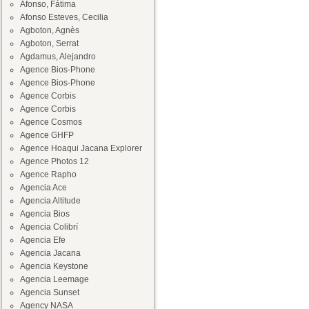
Afonso, Fátima
Afonso Esteves, Cecilia
Agboton, Agnès
Agboton, Serrat
Agdamus, Alejandro
Agence Bios-Phone
Agence Bios-Phone
Agence Corbis
Agence Corbis
Agence Cosmos
Agence GHFP
Agence Hoaqui Jacana Explorer
Agence Photos 12
Agence Rapho
Agencia Ace
Agencia Altitude
Agencia Bios
Agencia Colibrí
Agencia Efe
Agencia Jacana
Agencia Keystone
Agencia Leemage
Agencia Sunset
Agency NASA