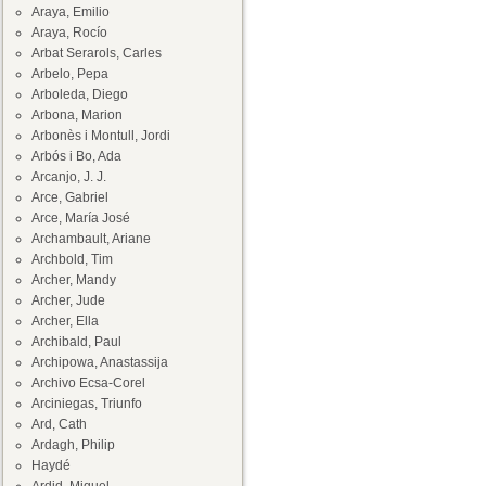
Araya, Emilio
Araya, Rocío
Arbat Serarols, Carles
Arbelo, Pepa
Arboleda, Diego
Arbona, Marion
Arbonès i Montull, Jordi
Arbós i Bo, Ada
Arcanjo, J. J.
Arce, Gabriel
Arce, María José
Archambault, Ariane
Archbold, Tim
Archer, Mandy
Archer, Jude
Archer, Ella
Archibald, Paul
Archipowa, Anastassija
Archivo Ecsa-Corel
Arciniegas, Triunfo
Ard, Cath
Ardagh, Philip
Haydé