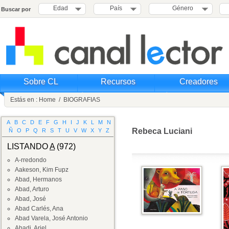
Edad
País
Género
Buscar por
Sobre CL
Recursos
Creadores
Estás en :
Home
/
BIOGRAFIAS
A
B
C
D
E
F
G
H
I
J
K
L
M
N
Rebeca Luciani
Ñ
O
P
Q
R
S
T
U
V
W
X
Y
Z
LISTANDO
A
(972)
A-rredondo
Aakeson, Kim Fupz
Abad, Hermanos
Abad, Arturo
Abad, José
Abad Carlés, Ana
Abad Varela, José Antonio
Abadi, Ariel