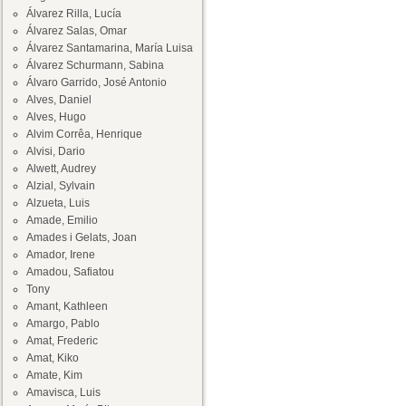
Álvarez Rilla, Lucía
Álvarez Salas, Omar
Álvarez Santamarina, María Luisa
Álvarez Schurmann, Sabina
Álvaro Garrido, José Antonio
Alves, Daniel
Alves, Hugo
Alvim Corrêa, Henrique
Alvisi, Dario
Alwett, Audrey
Alzial, Sylvain
Alzueta, Luis
Amade, Emilio
Amades i Gelats, Joan
Amador, Irene
Amadou, Safiatou
Tony
Amant, Kathleen
Amargo, Pablo
Amat, Frederic
Amat, Kiko
Amate, Kim
Amavisca, Luis