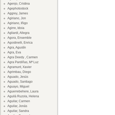
Agenjo, Cristina
Agephotostock
Aggrey, James
Agiriano, Jon
Agiriano, Iñigo
Agirre, Idoia
Agliardi, Allegra
Agora, Ensemble
Agostinelli, Enrica
Agra, Agustín
Agra, Eva
Agra Deedy , Carmen
Agra Pardiñas, Mª Luz
Agramunt, Xavier
Agrimbau, Diego
Aguado, Jesús
Aguado, Santiago
Aguayo, Miguel
Aguerrebehere, Laura
Aguilà Ruzola, Helena
Aguilar, Carmen
Aguilar, Jonás
Aguilar, Sandra