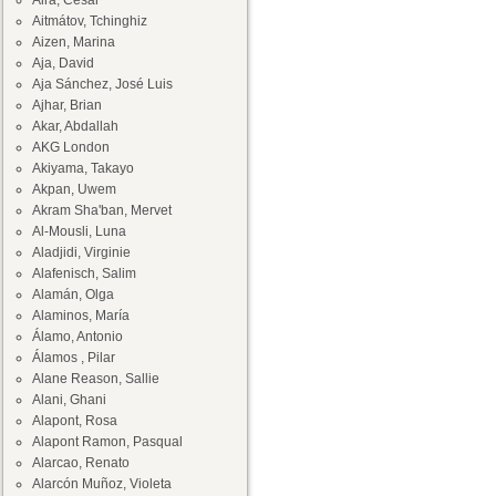
Aira, César
Aitmátov, Tchinghiz
Aizen, Marina
Aja, David
Aja Sánchez, José Luis
Ajhar, Brian
Akar, Abdallah
AKG London
Akiyama, Takayo
Akpan, Uwem
Akram Sha'ban, Mervet
Al-Mousli, Luna
Aladjidi, Virginie
Alafenisch, Salim
Alamán, Olga
Alaminos, María
Álamo, Antonio
Álamos , Pilar
Alane Reason, Sallie
Alani, Ghani
Alapont, Rosa
Alapont Ramon, Pasqual
Alarcao, Renato
Alarcón Muñoz, Violeta