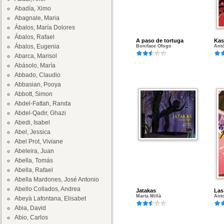
Abadía, Ximo
Abagnale, Maria
Ábalos, María Dolores
Ábalos, Rafael
A paso de tortuga
Kas
Ábalos, Eugenia
Boniface Ofogo
Ant
Abarca, Marisol
Abásolo, María
Abbado, Claudio
Abbasian, Pooya
Abbott, Simon
Abdel-Fattah, Randa
Abdel-Qadir, Ghazi
Abedi, Isabel
Abel, Jessica
Abel Prot, Viviane
Abeleira, Juan
Abella, Tomás
Abella, Rafael
Abella Mardones, José Antonio
Abello Collados, Andrea
Jatakas
Las
Marta Millà
Ant
Abeyà Lafontana, Elisabet
Abia, David
Abio, Carlos