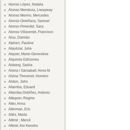
Alonso López, Natalia
Alonso Mendoza, Liwayway
Alonso Merino, Mercedes
Alonso Omeñaca, Samuel
Alonso Pimentel, Sara
Alonso Villaverde, Francisco
Alou, Damián
Alphen, Pauline
Alquézar, Julia
Alquier, Marie-Geneviève
Alquimia Ediciones
Alsberg, Sasha
Alsina i Garsaball, Anna M.
Alsina Thevenet, Homero
Alston, John
Altarriba, Eduard
Altarriba Ordóñez, Antonio
Altegoer, Regine
Alter, Anna
Alterman, Eric
Altés, Marta
Altimir , Mercé
Altimir, Kei Kensho