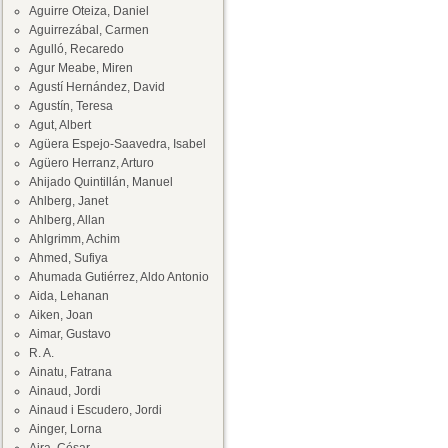
Aguirre Oteiza, Daniel
Aguirrezábal, Carmen
Agulló, Recaredo
Agur Meabe, Miren
Agustí Hernández, David
Agustín, Teresa
Agut, Albert
Agüera Espejo-Saavedra, Isabel
Agüero Herranz, Arturo
Ahijado Quintillán, Manuel
Ahlberg, Janet
Ahlberg, Allan
Ahlgrimm, Achim
Ahmed, Sufiya
Ahumada Gutiérrez, Aldo Antonio
Aida, Lehanan
Aiken, Joan
Aimar, Gustavo
R. A.
Ainatu, Fatrana
Ainaud, Jordi
Ainaud i Escudero, Jordi
Ainger, Lorna