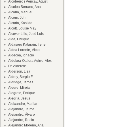
Alcoberro i Pericay, Agustí
Alcolea Serrano, Ana
Alcorlo, Manuel
Alcorn, John
Alcorta, Kasildo
Alcott, Louise May
Alcover Lillo, José Luis
Alda, Enrique
Aldasoro Katarain, Irene
Aldea Lorente, Víctor
Aldecoa, Ignacio
Aldekoa-Otalora Agirre, Alex
Dr. Alderete
Alderson, Lisa
Aldrey, Sergio F.
Aldridge, James
Alegre, Mireia
Alegrete, Enrique
Alegría, Jesús
Aleixandre, Marilar
Alejandre, Jaime
Alejandro, Álvaro
Alejandro, Rocío
Alejandro Moreno, Ana