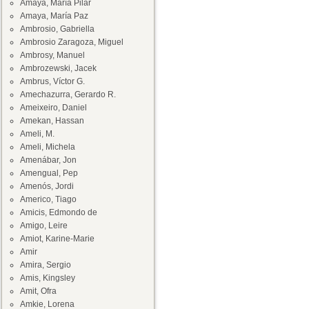
Amaya, María Pilar
Amaya, María Paz
Ambrosio, Gabriella
Ambrosio Zaragoza, Miguel
Ambrosy, Manuel
Ambrozewski, Jacek
Ambrus, Víctor G.
Amechazurra, Gerardo R.
Ameixeiro, Daniel
Amekan, Hassan
Ameli, M.
Ameli, Michela
Amenábar, Jon
Amengual, Pep
Amenós, Jordi
Americo, Tiago
Amicis, Edmondo de
Amigo, Leire
Amiot, Karine-Marie
Amir
Amira, Sergio
Amis, Kingsley
Amit, Ofra
Amkie, Lorena