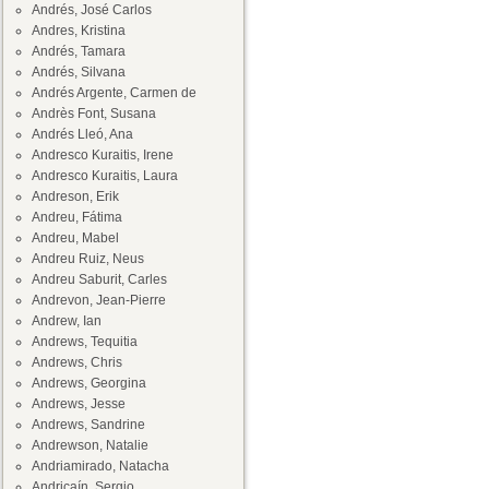
Andrés, José Carlos
Andres, Kristina
Andrés, Tamara
Andrés, Silvana
Andrés Argente, Carmen de
Andrès Font, Susana
Andrés Lleó, Ana
Andresco Kuraitis, Irene
Andresco Kuraitis, Laura
Andreson, Erik
Andreu, Fátima
Andreu, Mabel
Andreu Ruiz, Neus
Andreu Saburit, Carles
Andrevon, Jean-Pierre
Andrew, Ian
Andrews, Tequitia
Andrews, Chris
Andrews, Georgina
Andrews, Jesse
Andrews, Sandrine
Andrewson, Natalie
Andriamirado, Natacha
Andricaín, Sergio