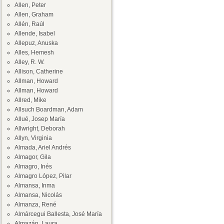
Allen, Peter
Allen, Graham
Allén, Raúl
Allende, Isabel
Allepuz, Anuska
Alles, Hemesh
Alley, R. W.
Allison, Catherine
Allman, Howard
Allman, Howard
Allred, Mike
Allsuch Boardman, Adam
Allué, Josep María
Allwright, Deborah
Allyn, Virginia
Almada, Ariel Andrés
Almagor, Gila
Almagro, Inés
Almagro López, Pilar
Almansa, Inma
Almansa, Nicolás
Almanza, René
Almárcegui Ballesta, José María
Almazán, Laura