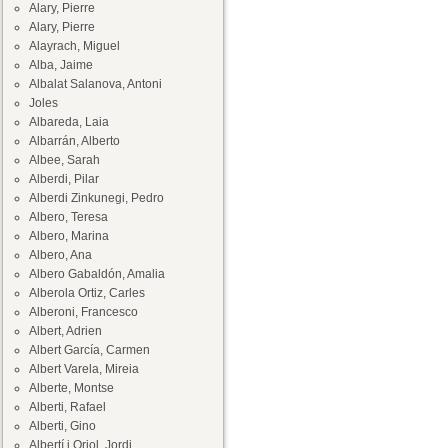
Alary, Pierre
Alary, Pierre
Alayrach, Miguel
Alba, Jaime
Albalat Salanova, Antoni
Joles
Albareda, Laia
Albarrán, Alberto
Albee, Sarah
Alberdi, Pilar
Alberdi Zinkunegi, Pedro
Albero, Teresa
Albero, Marina
Albero, Ana
Albero Gabaldón, Amalia
Alberola Ortiz, Carles
Alberoni, Francesco
Albert, Adrien
Albert García, Carmen
Albert Varela, Mireia
Alberte, Montse
Alberti, Rafael
Alberti, Gino
Albertí i Oriol, Jordi