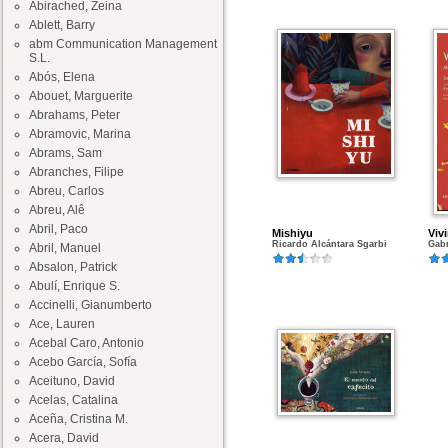
Abirached, Zeina
Ablett, Barry
abm Communication Management
S.L.
Abós, Elena
Abouet, Marguerite
Abrahams, Peter
Abramovic, Marina
Abrams, Sam
Abranches, Filipe
Abreu, Carlos
Abreu, Alê
Abril, Paco
Mishiyu
Vivi
Ricardo Alcántara Sgarbi
Gabr
Abril, Manuel
Absalon, Patrick
Abulí, Enrique S.
Accinelli, Gianumberto
Ace, Lauren
Acebal Caro, Antonio
Acebo García, Sofía
Aceituno, David
Acelas, Catalina
Aceña, Cristina M.
Acera, David