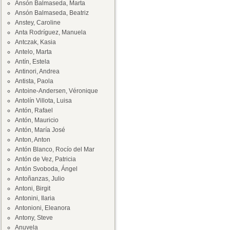
Ansón Balmaseda, Marta
Ansón Balmaseda, Beatriz
Anstey, Caroline
Anta Rodríguez, Manuela
Antczak, Kasia
Antelo, Marta
Antín, Estela
Antinori, Andrea
Antista, Paola
Antoine-Andersen, Véronique
Antolín Villota, Luisa
Antón, Rafael
Antón, Mauricio
Antón, María José
Anton, Anton
Antón Blanco, Rocío del Mar
Antón de Vez, Patricia
Antón Svoboda, Ángel
Antoñanzas, Julio
Antoni, Birgit
Antonini, Ilaria
Antonioni, Eleanora
Antony, Steve
Anuvela