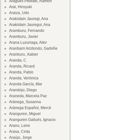
Aragüés Peleato, Ramón
Arai, Hiroyuki
Araiza, Udo
Arakistain Jauregi, Ana
Arakistain Jauregui, Ana
Aramburu, Fernando
Aramburu, Javier
Arana Luzuriaga, Aitor
Aranbarri Ariztondo, Garbiñe
Aranburu, Xabier
Aranda, C.
Aranda, Ricard
Aranda, Pablo
Aranda, Verònica
Aranda García, Mar
Arandojo, Diego
Araneda, Marcela Paz
Arànega, Susanna
Arànega Español, Mercè
Aranguren, Miguel
Aranguren Gallués, Ignacio
Arano, Leire
Arasa, Cinta
Araújo, Jorge