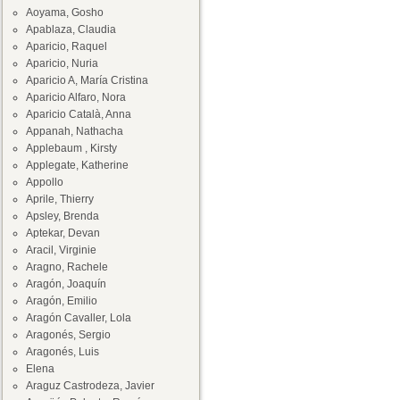
Aoyama, Gosho
Apablaza, Claudia
Aparicio, Raquel
Aparicio, Nuria
Aparicio A, María Cristina
Aparicio Alfaro, Nora
Aparicio Català, Anna
Appanah, Nathacha
Applebaum , Kirsty
Applegate, Katherine
Appollo
Aprile, Thierry
Apsley, Brenda
Aptekar, Devan
Aracil, Virginie
Aragno, Rachele
Aragón, Joaquín
Aragón, Emilio
Aragón Cavaller, Lola
Aragonés, Sergio
Aragonés, Luis
Elena
Araguz Castrodeza, Javier