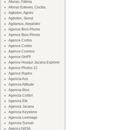
Afonso, Fátima
Afonso Esteves, Cecilia
Agboton, Agnès
Agboton, Serrat
Agdamus, Alejandro
Agence Bios-Phone
Agence Bios-Phone
Agence Corbis
Agence Corbis
Agence Cosmos
Agence GHFP
Agence Hoaqui Jacana Explorer
Agence Photos 12
Agence Rapho
Agencia Ace
Agencia Altitude
Agencia Bios
Agencia Colibrí
Agencia Efe
Agencia Jacana
Agencia Keystone
Agencia Leemage
Agencia Sunset
Agency NASA