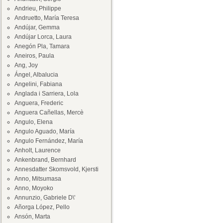
Andrieu, Philippe
Andruetto, María Teresa
Andújar, Gemma
Andújar Lorca, Laura
Anegón Pla, Tamara
Aneiros, Paula
Ang, Joy
Ángel, Albalucia
Angelini, Fabiana
Anglada i Sarriera, Lola
Anguera, Frederic
Anguera Cañellas, Mercè
Angulo, Elena
Angulo Aguado, María
Angulo Fernández, María
Anholt, Laurence
Ankenbrand, Bernhard
Annesdatter Skomsvold, Kjersti
Anno, Mitsumasa
Anno, Moyoko
Annunzio, Gabriele D\'
Añorga López, Pello
Ansón, Marta