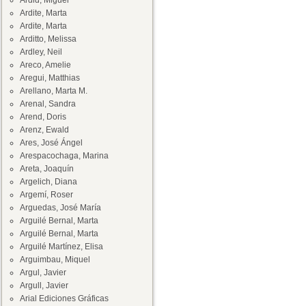
Ardid, Miguel
Ardite, Marta
Ardite, Marta
Arditto, Melissa
Ardley, Neil
Areco, Amelie
Aregui, Matthias
Arellano, Marta M.
Arenal, Sandra
Arend, Doris
Arenz, Ewald
Ares, José Ángel
Arespacochaga, Marina
Areta, Joaquín
Argelich, Diana
Argemí, Roser
Arguedas, José María
Arguilé Bernal, Marta
Arguilé Bernal, Marta
Arguilé Martínez, Elisa
Arguimbau, Miquel
Argul, Javier
Argull, Javier
Arial Ediciones Gráficas