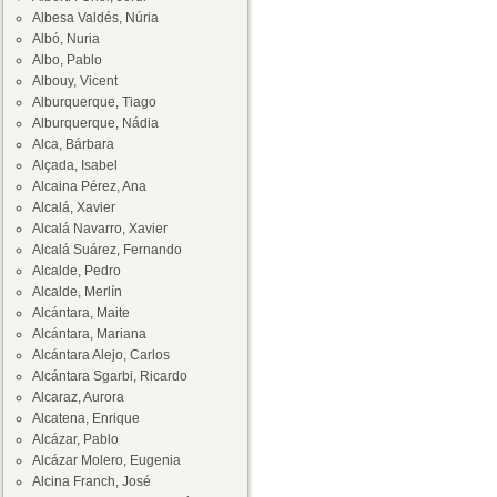
Albesa Valdés, Núria
Albó, Nuria
Albo, Pablo
Albouy, Vicent
Alburquerque, Tiago
Alburquerque, Nádia
Alca, Bárbara
Alçada, Isabel
Alcaina Pérez, Ana
Alcalá, Xavier
Alcalá Navarro, Xavier
Alcalá Suárez, Fernando
Alcalde, Pedro
Alcalde, Merlín
Alcántara, Maite
Alcántara, Mariana
Alcántara Alejo, Carlos
Alcántara Sgarbi, Ricardo
Alcaraz, Aurora
Alcatena, Enrique
Alcázar, Pablo
Alcázar Molero, Eugenia
Alcina Franch, José