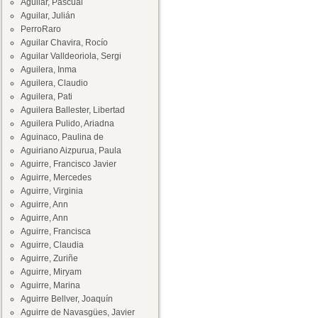
Aguilar, Pascual
Aguilar, Julián
PerroRaro
Aguilar Chavira, Rocío
Aguilar Valldeoriola, Sergi
Aguilera, Inma
Aguilera, Claudio
Aguilera, Pati
Aguilera Ballester, Libertad
Aguilera Pulido, Ariadna
Aguinaco, Paulina de
Aguiriano Aizpurua, Paula
Aguirre, Francisco Javier
Aguirre, Mercedes
Aguirre, Virginia
Aguirre, Ann
Aguirre, Ann
Aguirre, Francisca
Aguirre, Claudia
Aguirre, Zuriñe
Aguirre, Miryam
Aguirre, Marina
Aguirre Bellver, Joaquín
Aguirre de Navasgües, Javier