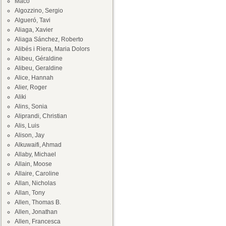
Maco
Algozzino, Sergio
Algueró, Tavi
Aliaga, Xavier
Aliaga Sánchez, Roberto
Alibés i Riera, Maria Dolors
Alibeu, Géraldine
Alibeu, Geraldine
Alice, Hannah
Alier, Roger
Aliki
Alins, Sonia
Aliprandi, Christian
Alis, Luis
Alison, Jay
Alkuwaifi, Ahmad
Allaby, Michael
Allain, Moose
Allaire, Caroline
Allan, Nicholas
Allan, Tony
Allen, Thomas B.
Allen, Jonathan
Allen, Francesca