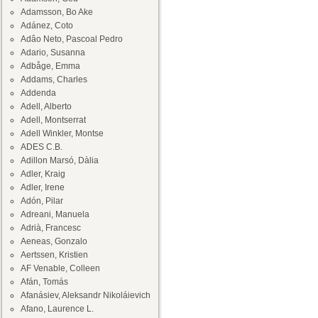
Adamsson, Bo Ake
Adánez, Coto
Adâo Neto, Pascoal Pedro
Adario, Susanna
Adbåge, Emma
Addams, Charles
Addenda
Adell, Alberto
Adell, Montserrat
Adell Winkler, Montse
ADES C.B.
Adillon Marsó, Dàlia
Adler, Kraig
Adler, Irene
Adón, Pilar
Adreani, Manuela
Adrià, Francesc
Aeneas, Gonzalo
Aertssen, Kristien
AF Venable, Colleen
Afán, Tomás
Afanásiev, Aleksandr Nikoláievich
Afano, Laurence L.