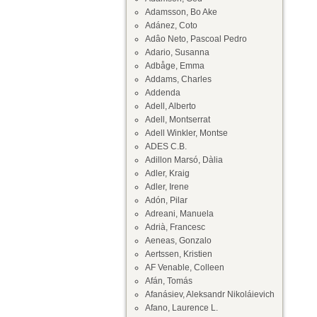
Adamsson, Bo Ake
Adánez, Coto
Adâo Neto, Pascoal Pedro
Adario, Susanna
Adbåge, Emma
Addams, Charles
Addenda
Adell, Alberto
Adell, Montserrat
Adell Winkler, Montse
ADES C.B.
Adillon Marsó, Dàlia
Adler, Kraig
Adler, Irene
Adón, Pilar
Adreani, Manuela
Adrià, Francesc
Aeneas, Gonzalo
Aertssen, Kristien
AF Venable, Colleen
Afán, Tomás
Afanásiev, Aleksandr Nikoláievich
Afano, Laurence L.