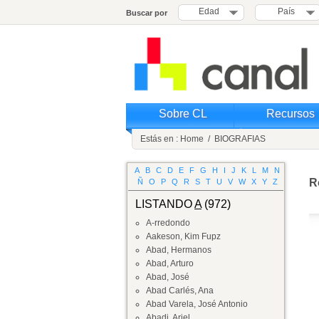
Edad
País
Buscar por
Sobre CL
Recursos
Estás en :
Home
/
BIOGRAFIAS
A
B
C
D
E
F
G
H
I
J
K
L
M
N
R
Ñ
O
P
Q
R
S
T
U
V
W
X
Y
Z
LISTANDO
A
(972)
A-rredondo
Aakeson, Kim Fupz
Abad, Hermanos
Abad, Arturo
Abad, José
Abad Carlés, Ana
Abad Varela, José Antonio
Abadi, Ariel