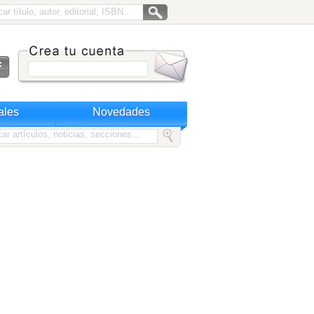
ales
Novedades