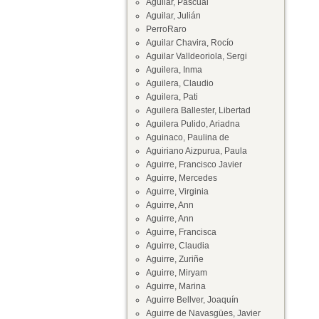
Aguilar, Pascual
Aguilar, Julián
PerroRaro
Aguilar Chavira, Rocío
Aguilar Valldeoriola, Sergi
Aguilera, Inma
Aguilera, Claudio
Aguilera, Pati
Aguilera Ballester, Libertad
Aguilera Pulido, Ariadna
Aguinaco, Paulina de
Aguiriano Aizpurua, Paula
Aguirre, Francisco Javier
Aguirre, Mercedes
Aguirre, Virginia
Aguirre, Ann
Aguirre, Ann
Aguirre, Francisca
Aguirre, Claudia
Aguirre, Zuriñe
Aguirre, Miryam
Aguirre, Marina
Aguirre Bellver, Joaquín
Aguirre de Navasgües, Javier