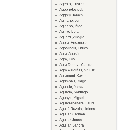
Agenjo, Cristina
Agephotostock
Aggrey, James
Agiriano, Jon
Agiriano, Iñigo
Agirre, Idoia
Agliardi, Allegra
Agora, Ensemble
Agostinelli, Enrica
Agra, Agustín
Agra, Eva
Agra Deedy , Carmen
Agra Pardiñas, Mª Luz
Agramunt, Xavier
Agrimbau, Diego
Aguado, Jesús
Aguado, Santiago
Aguayo, Miguel
Aguerrebehere, Laura
Aguilà Ruzola, Helena
Aguilar, Carmen
Aguilar, Jonás
Aguilar, Sandra