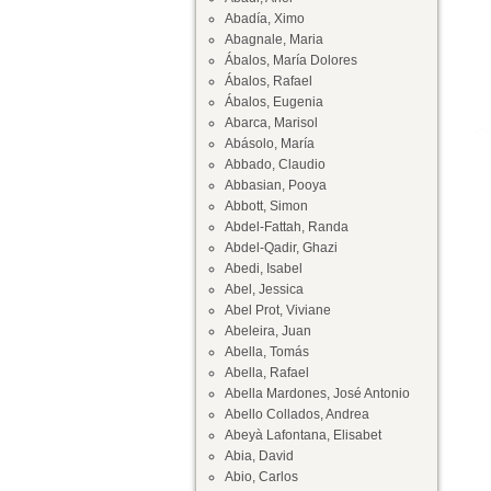
Abadía, Ximo
Abagnale, Maria
Ábalos, María Dolores
Ábalos, Rafael
Ábalos, Eugenia
Abarca, Marisol
Abásolo, María
Abbado, Claudio
Abbasian, Pooya
Abbott, Simon
Abdel-Fattah, Randa
Abdel-Qadir, Ghazi
Abedi, Isabel
Abel, Jessica
Abel Prot, Viviane
Abeleira, Juan
Abella, Tomás
Abella, Rafael
Abella Mardones, José Antonio
Abello Collados, Andrea
Abeyà Lafontana, Elisabet
Abia, David
Abio, Carlos