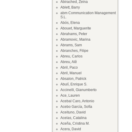
Abirached, Zeina
Ablett, Barry
abm Communication Management
S.L.
Abós, Elena
Abouet, Marguerite
Abrahams, Peter
Abramovic, Marina
Abrams, Sam
Abranches, Filipe
Abreu, Carlos
Abreu, Alê
Abril, Paco
Abril, Manuel
Absalon, Patrick
Abulí, Enrique S.
Accinelli, Gianumberto
Ace, Lauren
Acebal Caro, Antonio
Acebo García, Sofía
Aceituno, David
Acelas, Catalina
Aceña, Cristina M.
Acera, David