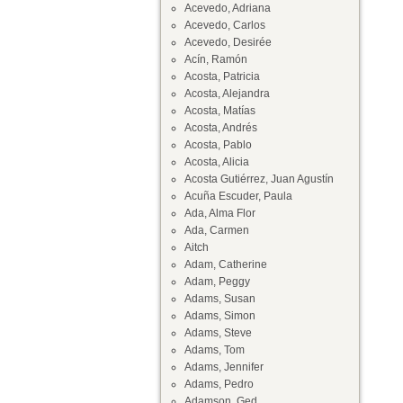
Acevedo, Adriana
Acevedo, Carlos
Acevedo, Desirée
Acín, Ramón
Acosta, Patricia
Acosta, Alejandra
Acosta, Matías
Acosta, Andrés
Acosta, Pablo
Acosta, Alicia
Acosta Gutiérrez, Juan Agustín
Acuña Escuder, Paula
Ada, Alma Flor
Ada, Carmen
Aitch
Adam, Catherine
Adam, Peggy
Adams, Susan
Adams, Simon
Adams, Steve
Adams, Tom
Adams, Jennifer
Adams, Pedro
Adamson, Ged