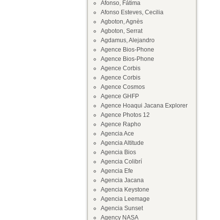
Afonso, Fátima
Afonso Esteves, Cecilia
Agboton, Agnès
Agboton, Serrat
Agdamus, Alejandro
Agence Bios-Phone
Agence Bios-Phone
Agence Corbis
Agence Corbis
Agence Cosmos
Agence GHFP
Agence Hoaqui Jacana Explorer
Agence Photos 12
Agence Rapho
Agencia Ace
Agencia Altitude
Agencia Bios
Agencia Colibrí
Agencia Efe
Agencia Jacana
Agencia Keystone
Agencia Leemage
Agencia Sunset
Agency NASA