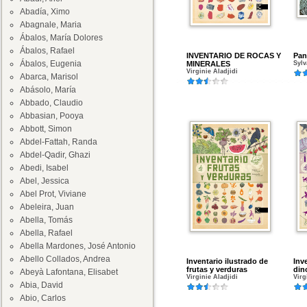
Abadía, Ximo
Abagnale, Maria
Ábalos, María Dolores
Ábalos, Rafael
INVENTARIO DE ROCAS Y
Pan
Ábalos, Eugenia
MINERALES
Sylv
Virginie Aladjidi
Abarca, Marisol
Abásolo, María
Abbado, Claudio
Abbasian, Pooya
Abbott, Simon
Abdel-Fattah, Randa
Abdel-Qadir, Ghazi
Abedi, Isabel
Abel, Jessica
Abel Prot, Viviane
Abeleira, Juan
Abella, Tomás
Abella, Rafael
Abella Mardones, José Antonio
Abello Collados, Andrea
Inventario ilustrado de
Inv
frutas y verduras
din
Abeyà Lafontana, Elisabet
Virginie Aladjidi
Virg
Abia, David
Abio, Carlos