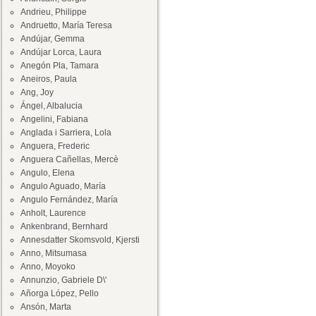
Andrieu, Philippe
Andruetto, María Teresa
Andújar, Gemma
Andújar Lorca, Laura
Anegón Pla, Tamara
Aneiros, Paula
Ang, Joy
Ángel, Albalucia
Angelini, Fabiana
Anglada i Sarriera, Lola
Anguera, Frederic
Anguera Cañellas, Mercè
Angulo, Elena
Angulo Aguado, María
Angulo Fernández, María
Anholt, Laurence
Ankenbrand, Bernhard
Annesdatter Skomsvold, Kjersti
Anno, Mitsumasa
Anno, Moyoko
Annunzio, Gabriele D\'
Añorga López, Pello
Ansón, Marta