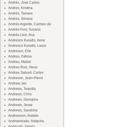
Andrés, José Carlos
Andres, Kristina
Andrés, Tamara
Andrés, Silvana
Andrés Argente, Carmen de
Andrès Font, Susana
Andrés Lleó, Ana
Andresco Kuraitis, Irene
Andresco Kuraitis, Laura
Andreson, Erik
Andreu, Fátima
Andreu, Mabel
Andreu Ruiz, Neus
Andreu Saburit, Carles
Andrevon, Jean-Pierre
Andrew, Ian
Andrews, Tequitia
Andrews, Chris
Andrews, Georgina
Andrews, Jesse
Andrews, Sandrine
Andrewson, Natalie
Andriamirado, Natacha
Andricaín, Sergio