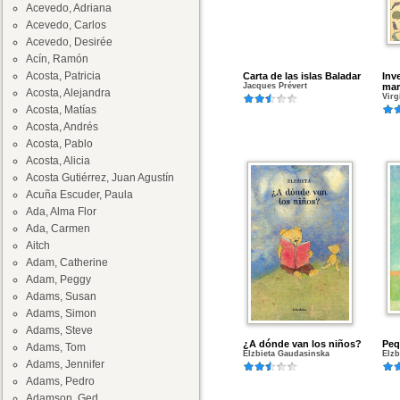
Acevedo, Adriana
Acevedo, Carlos
Acevedo, Desirée
Acín, Ramón
Acosta, Patricia
Carta de las islas Baladar
Inv
Jacques Prévert
mar
Acosta, Alejandra
Virg
Acosta, Matías
Acosta, Andrés
Acosta, Pablo
Acosta, Alicia
Acosta Gutiérrez, Juan Agustín
Acuña Escuder, Paula
Ada, Alma Flor
Ada, Carmen
Aitch
Adam, Catherine
Adam, Peggy
Adams, Susan
Adams, Simon
Adams, Steve
¿A dónde van los niños?
Peq
Adams, Tom
Elzbieta Gaudasinska
Elzb
Adams, Jennifer
Adams, Pedro
Adamson, Ged