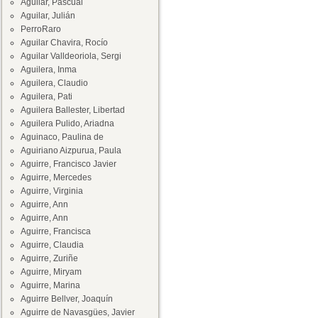
Aguilar, Pascual
Aguilar, Julián
PerroRaro
Aguilar Chavira, Rocío
Aguilar Valldeoriola, Sergi
Aguilera, Inma
Aguilera, Claudio
Aguilera, Pati
Aguilera Ballester, Libertad
Aguilera Pulido, Ariadna
Aguinaco, Paulina de
Aguiriano Aizpurua, Paula
Aguirre, Francisco Javier
Aguirre, Mercedes
Aguirre, Virginia
Aguirre, Ann
Aguirre, Ann
Aguirre, Francisca
Aguirre, Claudia
Aguirre, Zuriñe
Aguirre, Miryam
Aguirre, Marina
Aguirre Bellver, Joaquín
Aguirre de Navasgües, Javier