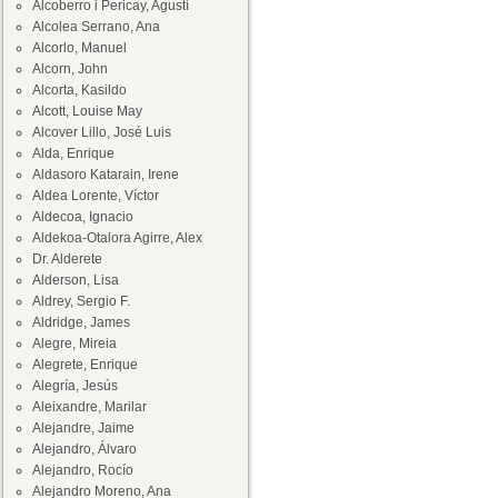
Alcoberro i Pericay, Agustí
Alcolea Serrano, Ana
Alcorlo, Manuel
Alcorn, John
Alcorta, Kasildo
Alcott, Louise May
Alcover Lillo, José Luis
Alda, Enrique
Aldasoro Katarain, Irene
Aldea Lorente, Víctor
Aldecoa, Ignacio
Aldekoa-Otalora Agirre, Alex
Dr. Alderete
Alderson, Lisa
Aldrey, Sergio F.
Aldridge, James
Alegre, Mireia
Alegrete, Enrique
Alegría, Jesús
Aleixandre, Marilar
Alejandre, Jaime
Alejandro, Álvaro
Alejandro, Rocío
Alejandro Moreno, Ana