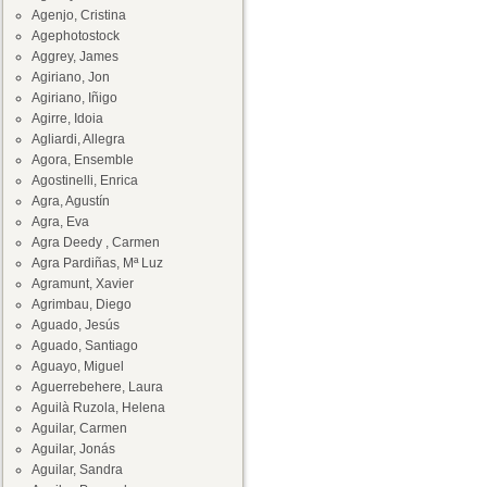
Agenjo, Cristina
Agephotostock
Aggrey, James
Agiriano, Jon
Agiriano, Iñigo
Agirre, Idoia
Agliardi, Allegra
Agora, Ensemble
Agostinelli, Enrica
Agra, Agustín
Agra, Eva
Agra Deedy , Carmen
Agra Pardiñas, Mª Luz
Agramunt, Xavier
Agrimbau, Diego
Aguado, Jesús
Aguado, Santiago
Aguayo, Miguel
Aguerrebehere, Laura
Aguilà Ruzola, Helena
Aguilar, Carmen
Aguilar, Jonás
Aguilar, Sandra