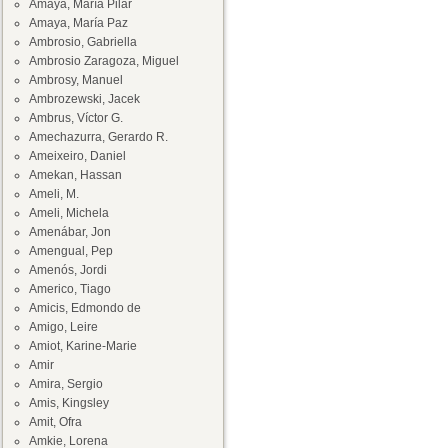
Amaya, María Pilar
Amaya, María Paz
Ambrosio, Gabriella
Ambrosio Zaragoza, Miguel
Ambrosy, Manuel
Ambrozewski, Jacek
Ambrus, Víctor G.
Amechazurra, Gerardo R.
Ameixeiro, Daniel
Amekan, Hassan
Ameli, M.
Ameli, Michela
Amenábar, Jon
Amengual, Pep
Amenós, Jordi
Americo, Tiago
Amicis, Edmondo de
Amigo, Leire
Amiot, Karine-Marie
Amir
Amira, Sergio
Amis, Kingsley
Amit, Ofra
Amkie, Lorena