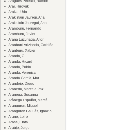
Aragüés Peleato, Ramón
Arai, Hiroyuki
Araiza, Udo
Arakistain Jauregi, Ana
Arakistain Jauregui, Ana
Aramburu, Fernando
Aramburu, Javier
Arana Luzuriaga, Aitor
Aranbarri Ariztondo, Garbiñe
Aranburu, Xabier
Aranda, C.
Aranda, Ricard
Aranda, Pablo
Aranda, Verònica
Aranda García, Mar
Arandojo, Diego
Araneda, Marcela Paz
Arànega, Susanna
Arànega Español, Mercè
Aranguren, Miguel
Aranguren Gallués, Ignacio
Arano, Leire
Arasa, Cinta
Araújo, Jorge