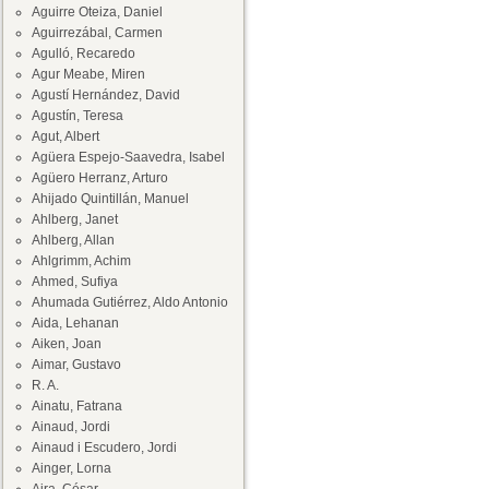
Aguirre Oteiza, Daniel
Aguirrezábal, Carmen
Agulló, Recaredo
Agur Meabe, Miren
Agustí Hernández, David
Agustín, Teresa
Agut, Albert
Agüera Espejo-Saavedra, Isabel
Agüero Herranz, Arturo
Ahijado Quintillán, Manuel
Ahlberg, Janet
Ahlberg, Allan
Ahlgrimm, Achim
Ahmed, Sufiya
Ahumada Gutiérrez, Aldo Antonio
Aida, Lehanan
Aiken, Joan
Aimar, Gustavo
R. A.
Ainatu, Fatrana
Ainaud, Jordi
Ainaud i Escudero, Jordi
Ainger, Lorna