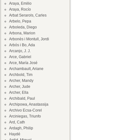
Araya, Emilio
Araya, Rocío
Arbat Serarols, Carles
Arbelo, Pepa
Arboleda, Diego
Arbona, Marion
Arbonès i Montull, Jordi
Arbós i Bo, Ada
Arcanjo, J. J.
Arce, Gabriel
Arce, María José
Archambault, Ariane
Archbold, Tim
Archer, Mandy
Archer, Jude
Archer, Ella
Archibald, Paul
Archipowa, Anastassija
Archivo Ecsa-Corel
Arciniegas, Triunfo
Ard, Cath
Ardagh, Philip
Haydé