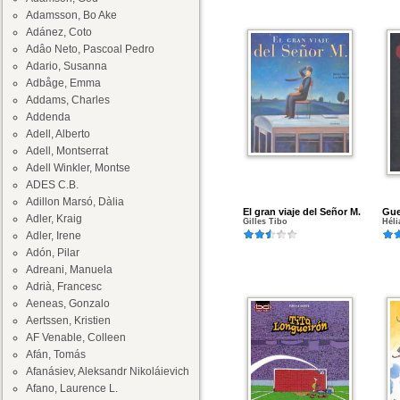
Adamsson, Bo Ake
Adánez, Coto
Adâo Neto, Pascoal Pedro
Adario, Susanna
Adbåge, Emma
Addams, Charles
Addenda
Adell, Alberto
Adell, Montserrat
Adell Winkler, Montse
ADES C.B.
Adillon Marsó, Dàlia
El gran viaje del Señor M.
Gue
Adler, Kraig
Gilles Tibo
Héli
Adler, Irene
Adón, Pilar
Adreani, Manuela
Adrià, Francesc
Aeneas, Gonzalo
Aertssen, Kristien
AF Venable, Colleen
Afán, Tomás
Afanásiev, Aleksandr Nikoláievich
Afano, Laurence L.