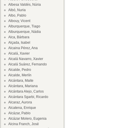
Albesa Valdés, Núria
Albó, Nuria
Albo, Pablo
Albouy, Vicent
Alburquerque, Tiago
Alburquerque, Nádia
Alca, Bárbara
Alçada, Isabel
Alcaina Pérez, Ana
Alcalá, Xavier
Alcalá Navarro, Xavier
Alcalá Suárez, Fernando
Alcalde, Pedro
Alcalde, Merlín
Alcántara, Maite
Alcántara, Mariana
Alcántara Alejo, Carlos
Alcántara Sgarbi, Ricardo
Alcaraz, Aurora
Alcatena, Enrique
Alcázar, Pablo
Alcázar Molero, Eugenia
Alcina Franch, José