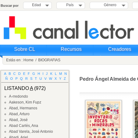
Edad
País
Género
Buscar por
Sobre CL
Recursos
Creadores
Estás en :
Home
/
BIOGRAFIAS
A
B
C
D
E
F
G
H
I
J
K
L
M
N
Pedro Ángel Almeida d
Ñ
O
P
Q
R
S
T
U
V
W
X
Y
Z
LISTANDO
A
(972)
A-rredondo
Aakeson, Kim Fupz
Abad, Hermanos
Abad, Arturo
Abad, José
Abad Carlés, Ana
Abad Varela, José Antonio
Abadi, Ariel