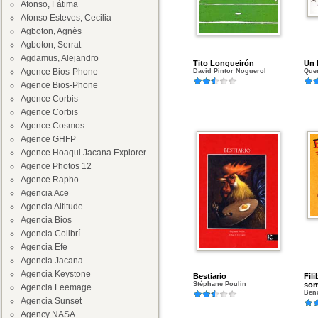
Afonso, Fátima
Afonso Esteves, Cecilia
Agboton, Agnès
Agboton, Serrat
Agdamus, Alejandro
Tito Longueirón
Un 
Agence Bios-Phone
David Pintor Noguerol
Quen
Agence Bios-Phone
Agence Corbis
Agence Corbis
Agence Cosmos
Agence GHFP
Agence Hoaqui Jacana Explorer
Agence Photos 12
Agence Rapho
Agencia Ace
Agencia Altitude
Agencia Bios
Agencia Colibrí
Agencia Efe
Agencia Jacana
Agencia Keystone
Bestiario
Fili
Stéphane Poulin
som
Agencia Leemage
Beno
Agencia Sunset
Agency NASA