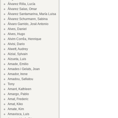
Álvarez Rilla, Lucía
Álvarez Salas, Omar
Álvarez Santamarina, María Luisa
Álvarez Schurmann, Sabina
Álvaro Garrido, José Antonio
Alves, Daniel
Alves, Hugo
Alvim Corrêa, Henrique
Alvisi, Dario
Alwett, Audrey
Alzial, Sylvain
Alzueta, Luis
Amade, Emilio
Amades i Gelats, Joan
Amador, Irene
Amadou, Safiatou
Tony
Amant, Kathleen
Amargo, Pablo
Amat, Frederic
Amat, Kiko
Amate, Kim
Amavisca, Luis