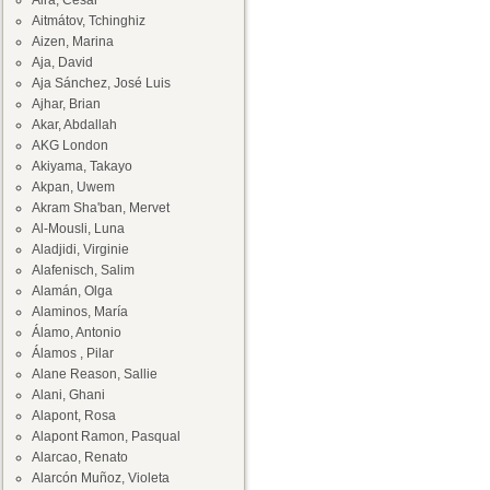
Aira, César
Aitmátov, Tchinghiz
Aizen, Marina
Aja, David
Aja Sánchez, José Luis
Ajhar, Brian
Akar, Abdallah
AKG London
Akiyama, Takayo
Akpan, Uwem
Akram Sha'ban, Mervet
Al-Mousli, Luna
Aladjidi, Virginie
Alafenisch, Salim
Alamán, Olga
Alaminos, María
Álamo, Antonio
Álamos , Pilar
Alane Reason, Sallie
Alani, Ghani
Alapont, Rosa
Alapont Ramon, Pasqual
Alarcao, Renato
Alarcón Muñoz, Violeta