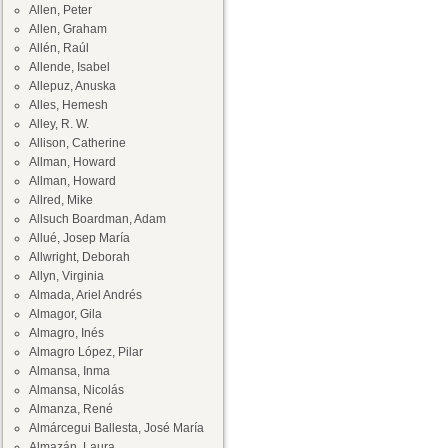
Allen, Peter
Allen, Graham
Allén, Raúl
Allende, Isabel
Allepuz, Anuska
Alles, Hemesh
Alley, R. W.
Allison, Catherine
Allman, Howard
Allman, Howard
Allred, Mike
Allsuch Boardman, Adam
Allué, Josep María
Allwright, Deborah
Allyn, Virginia
Almada, Ariel Andrés
Almagor, Gila
Almagro, Inés
Almagro López, Pilar
Almansa, Inma
Almansa, Nicolás
Almanza, René
Almárcegui Ballesta, José María
Almazán, Laura