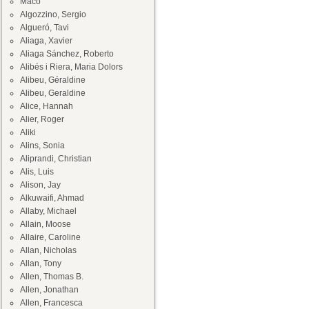
Maco
Algozzino, Sergio
Algueró, Tavi
Aliaga, Xavier
Aliaga Sánchez, Roberto
Alibés i Riera, Maria Dolors
Alibeu, Géraldine
Alibeu, Geraldine
Alice, Hannah
Alier, Roger
Aliki
Alins, Sonia
Aliprandi, Christian
Alis, Luis
Alison, Jay
Alkuwaifi, Ahmad
Allaby, Michael
Allain, Moose
Allaire, Caroline
Allan, Nicholas
Allan, Tony
Allen, Thomas B.
Allen, Jonathan
Allen, Francesca