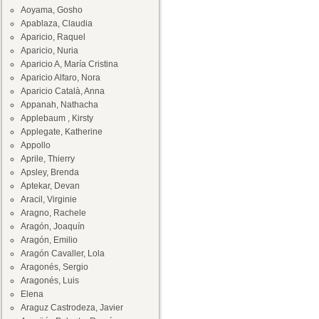
Aoyama, Gosho
Apablaza, Claudia
Aparicio, Raquel
Aparicio, Nuria
Aparicio A, María Cristina
Aparicio Alfaro, Nora
Aparicio Català, Anna
Appanah, Nathacha
Applebaum , Kirsty
Applegate, Katherine
Appollo
Aprile, Thierry
Apsley, Brenda
Aptekar, Devan
Aracil, Virginie
Aragno, Rachele
Aragón, Joaquín
Aragón, Emilio
Aragón Cavaller, Lola
Aragonés, Sergio
Aragonés, Luis
Elena
Araguz Castrodeza, Javier