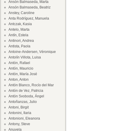
Ansón Balmaseda, Marta
Ansón Balmaseda, Beatriz
Anstey, Caroline
Anta Rodríguez, Manuela
Antczak, Kasia
Antelo, Marta
Antín, Estela
Antinori, Andrea
Antista, Paola
Antoine-Andersen, Véronique
Antolín Villota, Luisa
Antón, Rafael
Antón, Mauricio
Antón, María José
Anton, Anton
Antón Blanco, Rocío del Mar
Antón de Vez, Patricia
Antón Svoboda, Ángel
Antoñanzas, Julio
Antoni, Birgit
Antonini, Ilaria
Antonioni, Eleanora
Antony, Steve
Anuvela