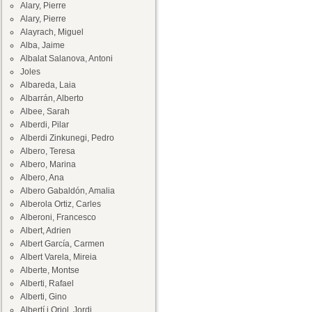
Alary, Pierre
Alary, Pierre
Alayrach, Miguel
Alba, Jaime
Albalat Salanova, Antoni
Joles
Albareda, Laia
Albarrán, Alberto
Albee, Sarah
Alberdi, Pilar
Alberdi Zinkunegi, Pedro
Albero, Teresa
Albero, Marina
Albero, Ana
Albero Gabaldón, Amalia
Alberola Ortiz, Carles
Alberoni, Francesco
Albert, Adrien
Albert García, Carmen
Albert Varela, Mireia
Alberte, Montse
Alberti, Rafael
Alberti, Gino
Albertí i Oriol, Jordi