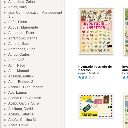
Abirached, Zeina
Ablett, Barry
abm Communication Management
S.L.
Abós, Elena
Abouet, Marguerite
Abrahams, Peter
Abramovic, Marina
Abrams, Sam
Abranches, Filipe
Abreu, Carlos
Abreu, Alê
Abril, Paco
Inventario ilustrado de
Inv
insectos
ani
Abril, Manuel
Virginie Aladjidi
Luci
Absalon, Patrick
Abulí, Enrique S.
Accinelli, Gianumberto
Ace, Lauren
Acebal Caro, Antonio
Acebo García, Sofía
Aceituno, David
Acelas, Catalina
Aceña, Cristina M.
Acera, David