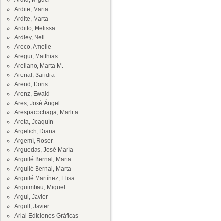
Ardid, Miguel
Ardite, Marta
Ardite, Marta
Arditto, Melissa
Ardley, Neil
Areco, Amelie
Aregui, Matthias
Arellano, Marta M.
Arenal, Sandra
Arend, Doris
Arenz, Ewald
Ares, José Ángel
Arespacochaga, Marina
Areta, Joaquín
Argelich, Diana
Argemí, Roser
Arguedas, José María
Arguilé Bernal, Marta
Arguilé Bernal, Marta
Arguilé Martínez, Elisa
Arguimbau, Miquel
Argul, Javier
Argull, Javier
Arial Ediciones Gráficas