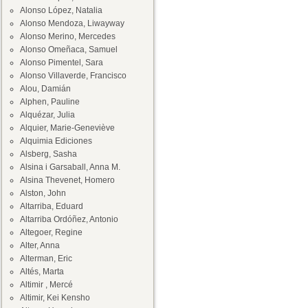
Alonso López, Natalia
Alonso Mendoza, Liwayway
Alonso Merino, Mercedes
Alonso Omeñaca, Samuel
Alonso Pimentel, Sara
Alonso Villaverde, Francisco
Alou, Damián
Alphen, Pauline
Alquézar, Julia
Alquier, Marie-Geneviève
Alquimia Ediciones
Alsberg, Sasha
Alsina i Garsaball, Anna M.
Alsina Thevenet, Homero
Alston, John
Altarriba, Eduard
Altarriba Ordóñez, Antonio
Altegoer, Regine
Alter, Anna
Alterman, Eric
Altés, Marta
Altimir , Mercé
Altimir, Kei Kensho