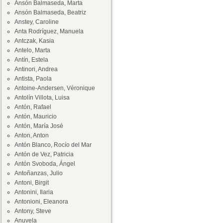
Ansón Balmaseda, Marta
Ansón Balmaseda, Beatriz
Anstey, Caroline
Anta Rodríguez, Manuela
Antczak, Kasia
Antelo, Marta
Antín, Estela
Antinori, Andrea
Antista, Paola
Antoine-Andersen, Véronique
Antolín Villota, Luisa
Antón, Rafael
Antón, Mauricio
Antón, María José
Anton, Anton
Antón Blanco, Rocío del Mar
Antón de Vez, Patricia
Antón Svoboda, Ángel
Antoñanzas, Julio
Antoni, Birgit
Antonini, Ilaria
Antonioni, Eleanora
Antony, Steve
Anuvela