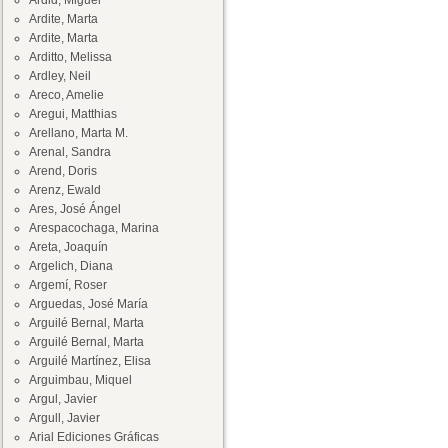
Ardid, Miguel
Ardite, Marta
Ardite, Marta
Arditto, Melissa
Ardley, Neil
Areco, Amelie
Aregui, Matthias
Arellano, Marta M.
Arenal, Sandra
Arend, Doris
Arenz, Ewald
Ares, José Ángel
Arespacochaga, Marina
Areta, Joaquín
Argelich, Diana
Argemí, Roser
Arguedas, José María
Arguilé Bernal, Marta
Arguilé Bernal, Marta
Arguilé Martínez, Elisa
Arguimbau, Miquel
Argul, Javier
Argull, Javier
Arial Ediciones Gráficas