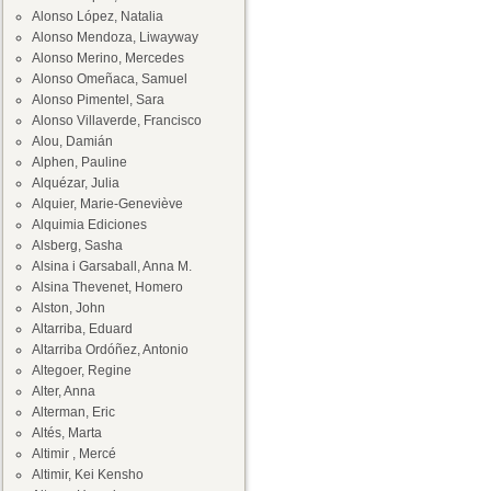
Alonso López, Natalia
Alonso Mendoza, Liwayway
Alonso Merino, Mercedes
Alonso Omeñaca, Samuel
Alonso Pimentel, Sara
Alonso Villaverde, Francisco
Alou, Damián
Alphen, Pauline
Alquézar, Julia
Alquier, Marie-Geneviève
Alquimia Ediciones
Alsberg, Sasha
Alsina i Garsaball, Anna M.
Alsina Thevenet, Homero
Alston, John
Altarriba, Eduard
Altarriba Ordóñez, Antonio
Altegoer, Regine
Alter, Anna
Alterman, Eric
Altés, Marta
Altimir , Mercé
Altimir, Kei Kensho