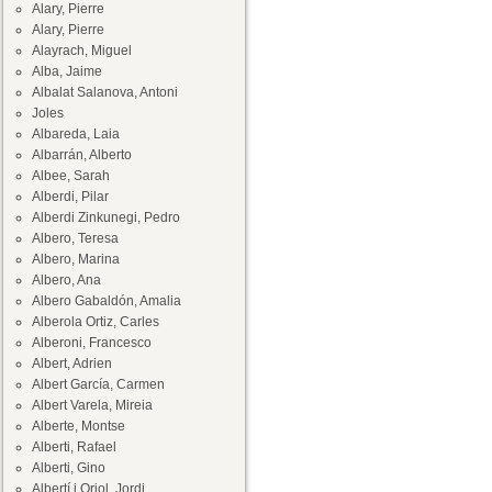
Alary, Pierre
Alary, Pierre
Alayrach, Miguel
Alba, Jaime
Albalat Salanova, Antoni
Joles
Albareda, Laia
Albarrán, Alberto
Albee, Sarah
Alberdi, Pilar
Alberdi Zinkunegi, Pedro
Albero, Teresa
Albero, Marina
Albero, Ana
Albero Gabaldón, Amalia
Alberola Ortiz, Carles
Alberoni, Francesco
Albert, Adrien
Albert García, Carmen
Albert Varela, Mireia
Alberte, Montse
Alberti, Rafael
Alberti, Gino
Albertí i Oriol, Jordi