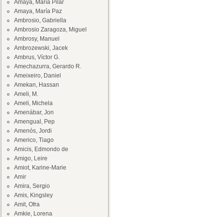
Amaya, María Pilar
Amaya, María Paz
Ambrosio, Gabriella
Ambrosio Zaragoza, Miguel
Ambrosy, Manuel
Ambrozewski, Jacek
Ambrus, Víctor G.
Amechazurra, Gerardo R.
Ameixeiro, Daniel
Amekan, Hassan
Ameli, M.
Ameli, Michela
Amenábar, Jon
Amengual, Pep
Amenós, Jordi
Americo, Tiago
Amicis, Edmondo de
Amigo, Leire
Amiot, Karine-Marie
Amir
Amira, Sergio
Amis, Kingsley
Amit, Ofra
Amkie, Lorena