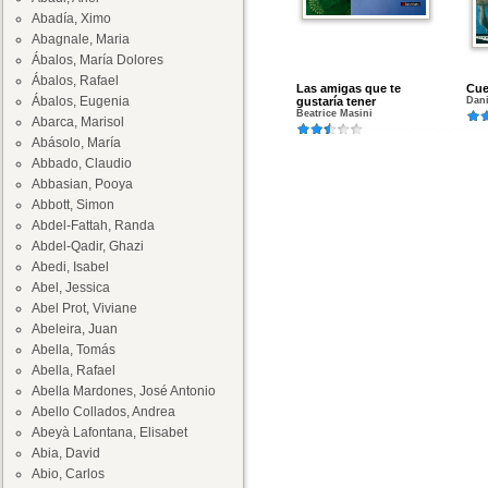
Abadía, Ximo
Abagnale, Maria
Ábalos, María Dolores
Ábalos, Rafael
Las amigas que te
Cue
Ábalos, Eugenia
gustaría tener
Dani
Beatrice Masini
Abarca, Marisol
Abásolo, María
Abbado, Claudio
Abbasian, Pooya
Abbott, Simon
Abdel-Fattah, Randa
Abdel-Qadir, Ghazi
Abedi, Isabel
Abel, Jessica
Abel Prot, Viviane
Abeleira, Juan
Abella, Tomás
Abella, Rafael
Abella Mardones, José Antonio
Abello Collados, Andrea
Abeyà Lafontana, Elisabet
Abia, David
Abio, Carlos