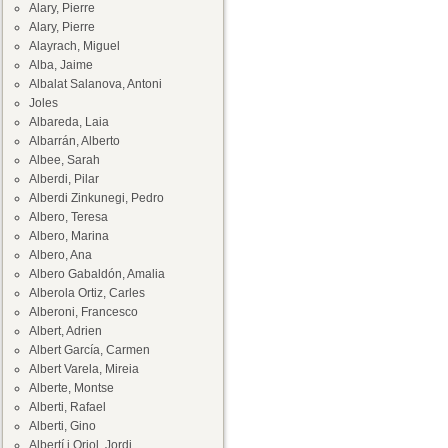
Alary, Pierre
Alary, Pierre
Alayrach, Miguel
Alba, Jaime
Albalat Salanova, Antoni
Joles
Albareda, Laia
Albarrán, Alberto
Albee, Sarah
Alberdi, Pilar
Alberdi Zinkunegi, Pedro
Albero, Teresa
Albero, Marina
Albero, Ana
Albero Gabaldón, Amalia
Alberola Ortiz, Carles
Alberoni, Francesco
Albert, Adrien
Albert García, Carmen
Albert Varela, Mireia
Alberte, Montse
Alberti, Rafael
Alberti, Gino
Albertí i Oriol, Jordi