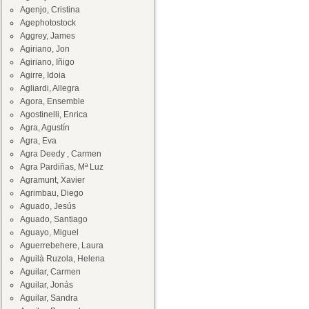
Agenjo, Cristina
Agephotostock
Aggrey, James
Agiriano, Jon
Agiriano, Iñigo
Agirre, Idoia
Agliardi, Allegra
Agora, Ensemble
Agostinelli, Enrica
Agra, Agustín
Agra, Eva
Agra Deedy , Carmen
Agra Pardiñas, Mª Luz
Agramunt, Xavier
Agrimbau, Diego
Aguado, Jesús
Aguado, Santiago
Aguayo, Miguel
Aguerrebehere, Laura
Aguilà Ruzola, Helena
Aguilar, Carmen
Aguilar, Jonás
Aguilar, Sandra