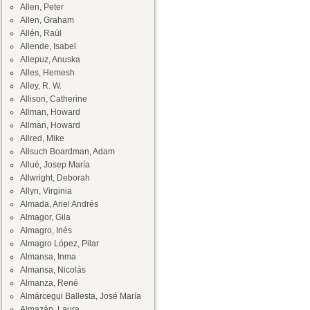
Allen, Peter
Allen, Graham
Allén, Raúl
Allende, Isabel
Allepuz, Anuska
Alles, Hemesh
Alley, R. W.
Allison, Catherine
Allman, Howard
Allman, Howard
Allred, Mike
Allsuch Boardman, Adam
Allué, Josep María
Allwright, Deborah
Allyn, Virginia
Almada, Ariel Andrés
Almagor, Gila
Almagro, Inés
Almagro López, Pilar
Almansa, Inma
Almansa, Nicolás
Almanza, René
Almárcegui Ballesta, José María
Almazán, Laura