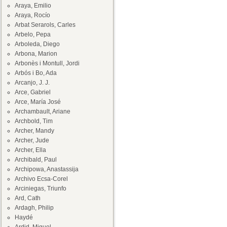
Araya, Emilio
Araya, Rocío
Arbat Serarols, Carles
Arbelo, Pepa
Arboleda, Diego
Arbona, Marion
Arbonès i Montull, Jordi
Arbós i Bo, Ada
Arcanjo, J. J.
Arce, Gabriel
Arce, María José
Archambault, Ariane
Archbold, Tim
Archer, Mandy
Archer, Jude
Archer, Ella
Archibald, Paul
Archipowa, Anastassija
Archivo Ecsa-Corel
Arciniegas, Triunfo
Ard, Cath
Ardagh, Philip
Haydé