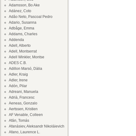
Adamsson, Bo Ake
Adánez, Coto
Adâo Neto, Pascoal Pedro
Adario, Susanna
Adbåge, Emma
Addams, Charles
Addenda
Adell, Alberto
Adell, Montserrat
Adell Winkler, Montse
ADES C.B.
Adillon Marsó, Dàlia
Adler, Kraig
Adler, Irene
Adón, Pilar
Adreani, Manuela
Adrià, Francesc
Aeneas, Gonzalo
Aertssen, Kristien
AF Venable, Colleen
Afán, Tomás
Afanásiev, Aleksandr Nikoláievich
Afano, Laurence L.