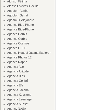
Afonso, Fátima
Afonso Esteves, Cecilia
Agboton, Agnès
Agboton, Serrat
Agdamus, Alejandro
Agence Bios-Phone
Agence Bios-Phone
Agence Corbis
Agence Corbis
Agence Cosmos
Agence GHFP
Agence Hoaqui Jacana Explorer
Agence Photos 12
Agence Rapho
Agencia Ace
Agencia Altitude
Agencia Bios
Agencia Colibrí
Agencia Efe
Agencia Jacana
Agencia Keystone
Agencia Leemage
Agencia Sunset
Agency NASA