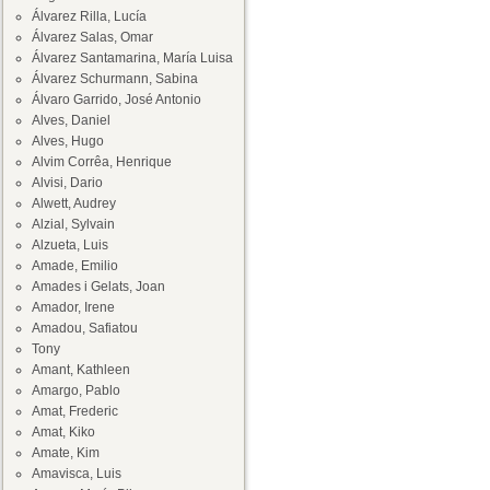
Álvarez Rilla, Lucía
Álvarez Salas, Omar
Álvarez Santamarina, María Luisa
Álvarez Schurmann, Sabina
Álvaro Garrido, José Antonio
Alves, Daniel
Alves, Hugo
Alvim Corrêa, Henrique
Alvisi, Dario
Alwett, Audrey
Alzial, Sylvain
Alzueta, Luis
Amade, Emilio
Amades i Gelats, Joan
Amador, Irene
Amadou, Safiatou
Tony
Amant, Kathleen
Amargo, Pablo
Amat, Frederic
Amat, Kiko
Amate, Kim
Amavisca, Luis