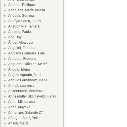
Andrieu, Philippe
Andruetto, María Teresa
Andújar, Gemma
Andújar Lorca, Laura
Anegón Pla, Tamara
Aneiros, Paula
Ang, Joy
Ángel, Albalucia
Angelini, Fabiana
Anglada i Sarriera, Lola
Anguera, Frederic
Anguera Cañellas, Mercè
Angulo, Elena
Angulo Aguado, María
Angulo Fernández, María
Anholt, Laurence
Ankenbrand, Bernhard
Annesdatter Skomsvold, Kjersti
Anno, Mitsumasa
Anno, Moyoko
Annunzio, Gabriele D\'
Añorga López, Pello
Ansón, Marta