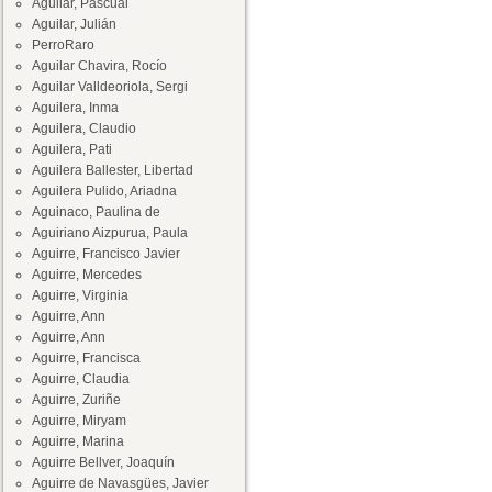
Aguilar, Pascual
Aguilar, Julián
PerroRaro
Aguilar Chavira, Rocío
Aguilar Valldeoriola, Sergi
Aguilera, Inma
Aguilera, Claudio
Aguilera, Pati
Aguilera Ballester, Libertad
Aguilera Pulido, Ariadna
Aguinaco, Paulina de
Aguiriano Aizpurua, Paula
Aguirre, Francisco Javier
Aguirre, Mercedes
Aguirre, Virginia
Aguirre, Ann
Aguirre, Ann
Aguirre, Francisca
Aguirre, Claudia
Aguirre, Zuriñe
Aguirre, Miryam
Aguirre, Marina
Aguirre Bellver, Joaquín
Aguirre de Navasgües, Javier