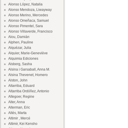
Alonso López, Natalia
Alonso Mendoza, Liwayway
Alonso Merino, Mercedes
Alonso Omeñaca, Samuel
Alonso Pimentel, Sara
Alonso Villaverde, Francisco
Alou, Damián
Alphen, Pauline
Alquézar, Julia
Alquier, Marie-Geneviève
Alquimia Ediciones
Alsberg, Sasha
Alsina i Garsaball, Anna M.
Alsina Thevenet, Homero
Alston, John
Altarriba, Eduard
Altarriba Ordóñez, Antonio
Altegoer, Regine
Alter, Anna
Alterman, Eric
Altés, Marta
Altimir , Mercé
Altimir, Kei Kensho