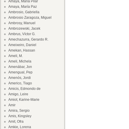
Amaya, María Pilar
Amaya, María Paz
Ambrosio, Gabriella
Ambrosio Zaragoza, Miguel
Ambrosy, Manuel
Ambrozewski, Jacek
Ambrus, Víctor G.
Amechazurra, Gerardo R.
Ameixeiro, Daniel
Amekan, Hassan
Ameli, M.
Ameli, Michela
Amenábar, Jon
Amengual, Pep
Amenós, Jordi
Americo, Tiago
Amicis, Edmondo de
Amigo, Leire
Amiot, Karine-Marie
Amir
Amira, Sergio
Amis, Kingsley
Amit, Ofra
Amkie, Lorena