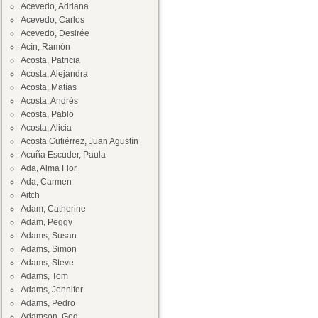
Acevedo, Adriana
Acevedo, Carlos
Acevedo, Desirée
Acín, Ramón
Acosta, Patricia
Acosta, Alejandra
Acosta, Matías
Acosta, Andrés
Acosta, Pablo
Acosta, Alicia
Acosta Gutiérrez, Juan Agustín
Acuña Escuder, Paula
Ada, Alma Flor
Ada, Carmen
Aitch
Adam, Catherine
Adam, Peggy
Adams, Susan
Adams, Simon
Adams, Steve
Adams, Tom
Adams, Jennifer
Adams, Pedro
Adamson, Ged