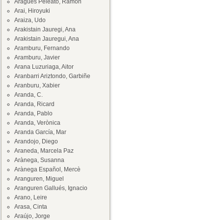
Aragüés Peleato, Ramón
Arai, Hiroyuki
Araiza, Udo
Arakistain Jauregi, Ana
Arakistain Jauregui, Ana
Aramburu, Fernando
Aramburu, Javier
Arana Luzuriaga, Aitor
Aranbarri Ariztondo, Garbiñe
Aranburu, Xabier
Aranda, C.
Aranda, Ricard
Aranda, Pablo
Aranda, Verònica
Aranda García, Mar
Arandojo, Diego
Araneda, Marcela Paz
Arànega, Susanna
Arànega Español, Mercè
Aranguren, Miguel
Aranguren Gallués, Ignacio
Arano, Leire
Arasa, Cinta
Araújo, Jorge