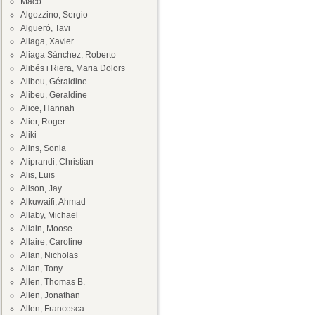
Maco
Algozzino, Sergio
Algueró, Tavi
Aliaga, Xavier
Aliaga Sánchez, Roberto
Alibés i Riera, Maria Dolors
Alibeu, Géraldine
Alibeu, Geraldine
Alice, Hannah
Alier, Roger
Aliki
Alins, Sonia
Aliprandi, Christian
Alis, Luis
Alison, Jay
Alkuwaifi, Ahmad
Allaby, Michael
Allain, Moose
Allaire, Caroline
Allan, Nicholas
Allan, Tony
Allen, Thomas B.
Allen, Jonathan
Allen, Francesca