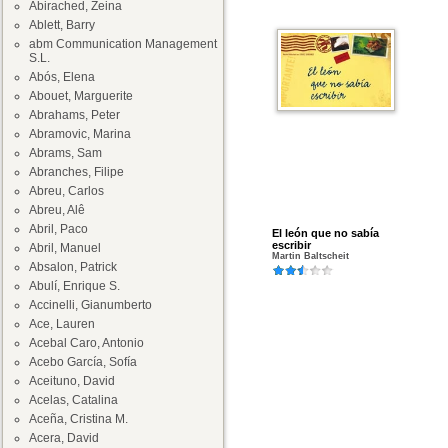
Abirached, Zeina
Ablett, Barry
abm Communication Management
S.L.
Abós, Elena
Abouet, Marguerite
Abrahams, Peter
Abramovic, Marina
Abrams, Sam
Abranches, Filipe
Abreu, Carlos
Abreu, Alê
Abril, Paco
El león que no sabía
escribir
Abril, Manuel
Martin Baltscheit
Absalon, Patrick
Abulí, Enrique S.
Accinelli, Gianumberto
Ace, Lauren
Acebal Caro, Antonio
Acebo García, Sofía
Aceituno, David
Acelas, Catalina
Aceña, Cristina M.
Acera, David