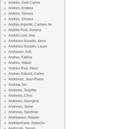
Andrés, José Carlos
Andres, Kristina
Andrés, Tamara
Andrés, Silvana
Andrés Argente, Carmen de
Andrès Font, Susana
Andrés Lleó, Ana
Andresco Kuraitis, Irene
Andresco Kuraitis, Laura
Andreson, Erik
Andreu, Fátima
Andreu, Mabel
Andreu Ruiz, Neus
Andreu Saburit, Carles
Andrevon, Jean-Pierre
Andrew, Ian
Andrews, Tequitia
Andrews, Chris
Andrews, Georgina
Andrews, Jesse
Andrews, Sandrine
Andrewson, Natalie
Andriamirado, Natacha
Andricaín, Sergio