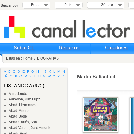
Edad
País
Género
Buscar por
Sobre CL
Recursos
Creadores
Estás en :
Home
/
BIOGRAFIAS
A
B
C
D
E
F
G
H
I
J
K
L
M
N
Martin Baltscheit
Ñ
O
P
Q
R
S
T
U
V
W
X
Y
Z
LISTANDO
A
(972)
A-rredondo
Aakeson, Kim Fupz
Abad, Hermanos
Abad, Arturo
Abad, José
Abad Carlés, Ana
Abad Varela, José Antonio
Abadi, Ariel