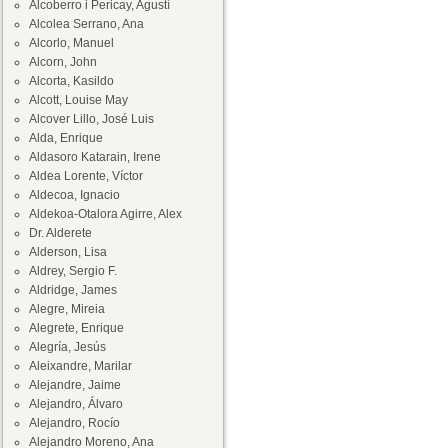
Alcoberro i Pericay, Agustí
Alcolea Serrano, Ana
Alcorlo, Manuel
Alcorn, John
Alcorta, Kasildo
Alcott, Louise May
Alcover Lillo, José Luis
Alda, Enrique
Aldasoro Katarain, Irene
Aldea Lorente, Víctor
Aldecoa, Ignacio
Aldekoa-Otalora Agirre, Alex
Dr. Alderete
Alderson, Lisa
Aldrey, Sergio F.
Aldridge, James
Alegre, Mireia
Alegrete, Enrique
Alegría, Jesús
Aleixandre, Marilar
Alejandre, Jaime
Alejandro, Álvaro
Alejandro, Rocío
Alejandro Moreno, Ana