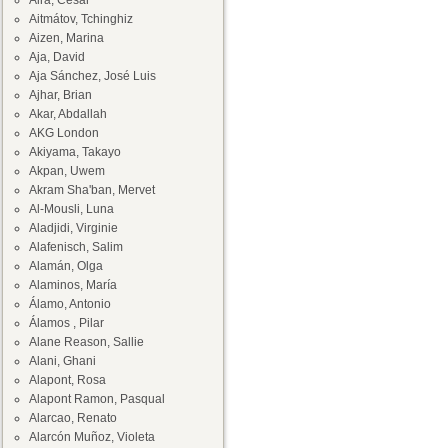
Aira, César
Aitmátov, Tchinghiz
Aizen, Marina
Aja, David
Aja Sánchez, José Luis
Ajhar, Brian
Akar, Abdallah
AKG London
Akiyama, Takayo
Akpan, Uwem
Akram Sha'ban, Mervet
Al-Mousli, Luna
Aladjidi, Virginie
Alafenisch, Salim
Alamán, Olga
Alaminos, María
Álamo, Antonio
Álamos , Pilar
Alane Reason, Sallie
Alani, Ghani
Alapont, Rosa
Alapont Ramon, Pasqual
Alarcao, Renato
Alarcón Muñoz, Violeta