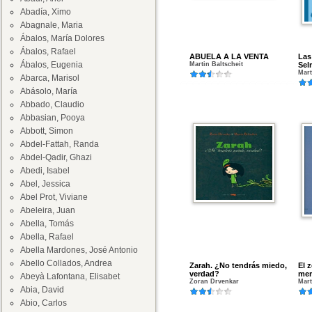
Abadía, Ximo
Abagnale, Maria
Ábalos, María Dolores
Ábalos, Rafael
ABUELA A LA VENTA
Las
Ábalos, Eugenia
Martin Baltscheit
Sel
Mart
Abarca, Marisol
Abásolo, María
Abbado, Claudio
Abbasian, Pooya
Abbott, Simon
Abdel-Fattah, Randa
Abdel-Qadir, Ghazi
Abedi, Isabel
Abel, Jessica
Abel Prot, Viviane
Abeleira, Juan
Abella, Tomás
Abella, Rafael
Abella Mardones, José Antonio
Abello Collados, Andrea
Zarah. ¿No tendrás miedo,
El 
verdad?
mem
Abeyà Lafontana, Elisabet
Zoran Drvenkar
Mart
Abia, David
Abio, Carlos