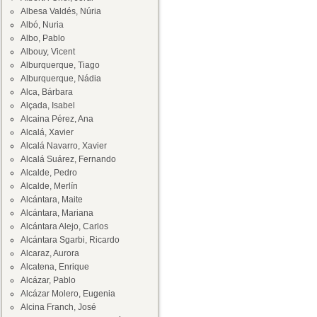
Albesa Valdés, Núria
Albó, Nuria
Albo, Pablo
Albouy, Vicent
Alburquerque, Tiago
Alburquerque, Nádia
Alca, Bárbara
Alçada, Isabel
Alcaina Pérez, Ana
Alcalá, Xavier
Alcalá Navarro, Xavier
Alcalá Suárez, Fernando
Alcalde, Pedro
Alcalde, Merlín
Alcántara, Maite
Alcántara, Mariana
Alcántara Alejo, Carlos
Alcántara Sgarbi, Ricardo
Alcaraz, Aurora
Alcatena, Enrique
Alcázar, Pablo
Alcázar Molero, Eugenia
Alcina Franch, José