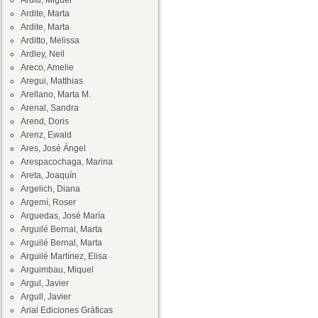
Ardid, Miguel
Ardite, Marta
Ardite, Marta
Arditto, Melissa
Ardley, Neil
Areco, Amelie
Aregui, Matthias
Arellano, Marta M.
Arenal, Sandra
Arend, Doris
Arenz, Ewald
Ares, José Ángel
Arespacochaga, Marina
Areta, Joaquín
Argelich, Diana
Argemí, Roser
Arguedas, José María
Arguilé Bernal, Marta
Arguilé Bernal, Marta
Arguilé Martínez, Elisa
Arguimbau, Miquel
Argul, Javier
Argull, Javier
Arial Ediciones Gráficas