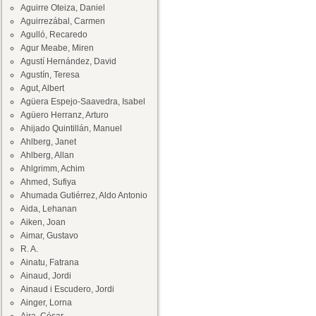
Aguirre Oteiza, Daniel
Aguirrezábal, Carmen
Agulló, Recaredo
Agur Meabe, Miren
Agustí Hernández, David
Agustín, Teresa
Agut, Albert
Agüera Espejo-Saavedra, Isabel
Agüero Herranz, Arturo
Ahijado Quintillán, Manuel
Ahlberg, Janet
Ahlberg, Allan
Ahlgrimm, Achim
Ahmed, Sufiya
Ahumada Gutiérrez, Aldo Antonio
Aida, Lehanan
Aiken, Joan
Aimar, Gustavo
R. A.
Ainatu, Fatrana
Ainaud, Jordi
Ainaud i Escudero, Jordi
Ainger, Lorna