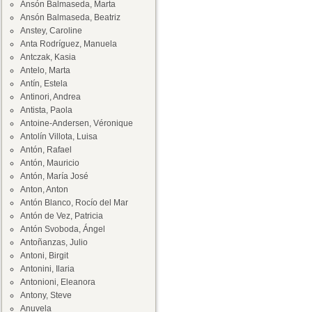
Ansón Balmaseda, Marta
Ansón Balmaseda, Beatriz
Anstey, Caroline
Anta Rodríguez, Manuela
Antczak, Kasia
Antelo, Marta
Antín, Estela
Antinori, Andrea
Antista, Paola
Antoine-Andersen, Véronique
Antolín Villota, Luisa
Antón, Rafael
Antón, Mauricio
Antón, María José
Anton, Anton
Antón Blanco, Rocío del Mar
Antón de Vez, Patricia
Antón Svoboda, Ángel
Antoñanzas, Julio
Antoni, Birgit
Antonini, Ilaria
Antonioni, Eleanora
Antony, Steve
Anuvela