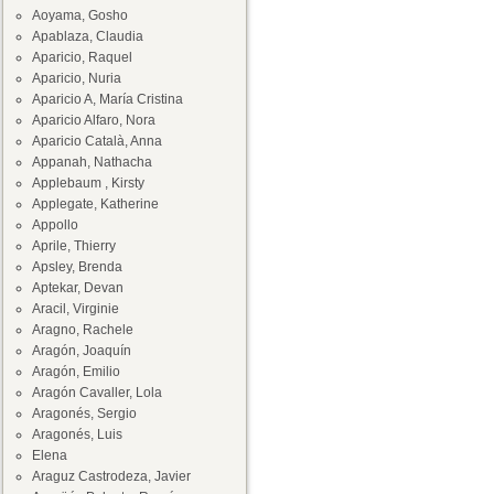
Aoyama, Gosho
Apablaza, Claudia
Aparicio, Raquel
Aparicio, Nuria
Aparicio A, María Cristina
Aparicio Alfaro, Nora
Aparicio Català, Anna
Appanah, Nathacha
Applebaum , Kirsty
Applegate, Katherine
Appollo
Aprile, Thierry
Apsley, Brenda
Aptekar, Devan
Aracil, Virginie
Aragno, Rachele
Aragón, Joaquín
Aragón, Emilio
Aragón Cavaller, Lola
Aragonés, Sergio
Aragonés, Luis
Elena
Araguz Castrodeza, Javier