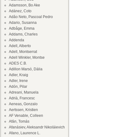
Adamsson, Bo Ake
Adánez, Coto
Adâo Neto, Pascoal Pedro
Adario, Susanna
Adbåge, Emma
Addams, Charles
Addenda
Adell, Alberto
Adell, Montserrat
Adell Winkler, Montse
ADES C.B.
Adillon Marsó, Dàlia
Adler, Kraig
Adler, Irene
Adón, Pilar
Adreani, Manuela
Adrià, Francesc
Aeneas, Gonzalo
Aertssen, Kristien
AF Venable, Colleen
Afán, Tomás
Afanásiev, Aleksandr Nikoláievich
Afano, Laurence L.