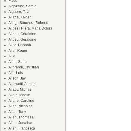
Maco
Algozzino, Sergio
Algueró, Tavi
Aliaga, Xavier
Aliaga Sánchez, Roberto
Alibés i Riera, Maria Dolors
Alibeu, Géraldine
Alibeu, Geraldine
Alice, Hannah
Alier, Roger
Aliki
Alins, Sonia
Aliprandi, Christian
Alis, Luis
Alison, Jay
Alkuwaifi, Ahmad
Allaby, Michael
Allain, Moose
Allaire, Caroline
Allan, Nicholas
Allan, Tony
Allen, Thomas B.
Allen, Jonathan
Allen, Francesca