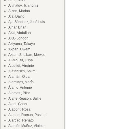
Aira, César
Aitmátov, Tchinghiz
Aizen, Marina
Aja, David
Aja Sánchez, José Luis
Ajhar, Brian
Akar, Abdallah
AKG London
Akiyama, Takayo
Akpan, Uwem
Akram Sha'ban, Mervet
Al-Mousli, Luna
Aladjidi, Virginie
Alafenisch, Salim
Alamán, Olga
Alaminos, María
Álamo, Antonio
Álamos , Pilar
Alane Reason, Sallie
Alani, Ghani
Alapont, Rosa
Alapont Ramon, Pasqual
Alarcao, Renato
Alarcón Muñoz, Violeta