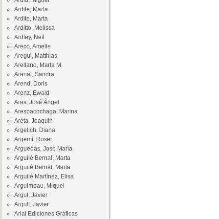
Ardid, Miguel
Ardite, Marta
Ardite, Marta
Arditto, Melissa
Ardley, Neil
Areco, Amelie
Aregui, Matthias
Arellano, Marta M.
Arenal, Sandra
Arend, Doris
Arenz, Ewald
Ares, José Ángel
Arespacochaga, Marina
Areta, Joaquín
Argelich, Diana
Argemí, Roser
Arguedas, José María
Arguilé Bernal, Marta
Arguilé Bernal, Marta
Arguilé Martínez, Elisa
Arguimbau, Miquel
Argul, Javier
Argull, Javier
Arial Ediciones Gráficas