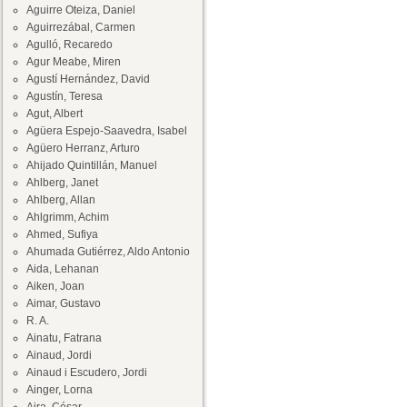
Aguirre Oteiza, Daniel
Aguirrezábal, Carmen
Agulló, Recaredo
Agur Meabe, Miren
Agustí Hernández, David
Agustín, Teresa
Agut, Albert
Agüera Espejo-Saavedra, Isabel
Agüero Herranz, Arturo
Ahijado Quintillán, Manuel
Ahlberg, Janet
Ahlberg, Allan
Ahlgrimm, Achim
Ahmed, Sufiya
Ahumada Gutiérrez, Aldo Antonio
Aida, Lehanan
Aiken, Joan
Aimar, Gustavo
R. A.
Ainatu, Fatrana
Ainaud, Jordi
Ainaud i Escudero, Jordi
Ainger, Lorna