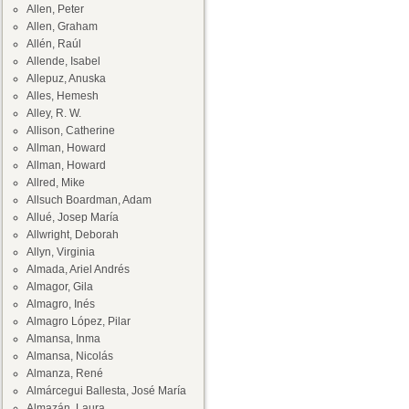
Allen, Peter
Allen, Graham
Allén, Raúl
Allende, Isabel
Allepuz, Anuska
Alles, Hemesh
Alley, R. W.
Allison, Catherine
Allman, Howard
Allman, Howard
Allred, Mike
Allsuch Boardman, Adam
Allué, Josep María
Allwright, Deborah
Allyn, Virginia
Almada, Ariel Andrés
Almagor, Gila
Almagro, Inés
Almagro López, Pilar
Almansa, Inma
Almansa, Nicolás
Almanza, René
Almárcegui Ballesta, José María
Almazán, Laura