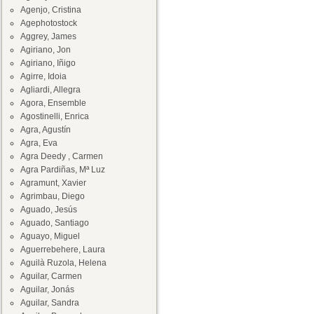
Agenjo, Cristina
Agephotostock
Aggrey, James
Agiriano, Jon
Agiriano, Iñigo
Agirre, Idoia
Agliardi, Allegra
Agora, Ensemble
Agostinelli, Enrica
Agra, Agustín
Agra, Eva
Agra Deedy , Carmen
Agra Pardiñas, Mª Luz
Agramunt, Xavier
Agrimbau, Diego
Aguado, Jesús
Aguado, Santiago
Aguayo, Miguel
Aguerrebehere, Laura
Aguilà Ruzola, Helena
Aguilar, Carmen
Aguilar, Jonás
Aguilar, Sandra