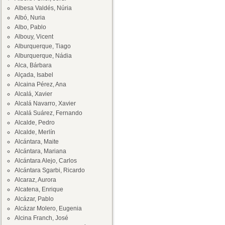
Albesa Valdés, Núria
Albó, Nuria
Albo, Pablo
Albouy, Vicent
Alburquerque, Tiago
Alburquerque, Nádia
Alca, Bárbara
Alçada, Isabel
Alcaina Pérez, Ana
Alcalá, Xavier
Alcalá Navarro, Xavier
Alcalá Suárez, Fernando
Alcalde, Pedro
Alcalde, Merlín
Alcántara, Maite
Alcántara, Mariana
Alcántara Alejo, Carlos
Alcántara Sgarbi, Ricardo
Alcaraz, Aurora
Alcatena, Enrique
Alcázar, Pablo
Alcázar Molero, Eugenia
Alcina Franch, José