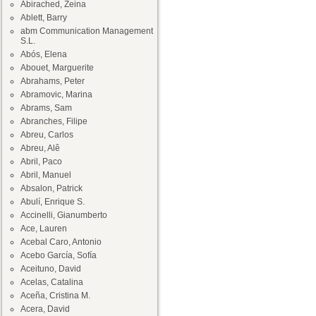
Abirached, Zeina
Ablett, Barry
abm Communication Management
S.L.
Abós, Elena
Abouet, Marguerite
Abrahams, Peter
Abramovic, Marina
Abrams, Sam
Abranches, Filipe
Abreu, Carlos
Abreu, Alê
Abril, Paco
Abril, Manuel
Absalon, Patrick
Abulí, Enrique S.
Accinelli, Gianumberto
Ace, Lauren
Acebal Caro, Antonio
Acebo García, Sofía
Aceituno, David
Acelas, Catalina
Aceña, Cristina M.
Acera, David