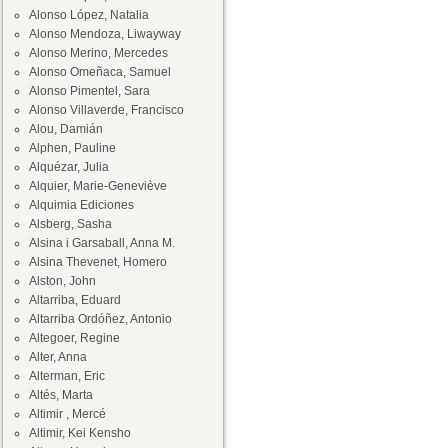
Alonso López, Natalia
Alonso Mendoza, Liwayway
Alonso Merino, Mercedes
Alonso Omeñaca, Samuel
Alonso Pimentel, Sara
Alonso Villaverde, Francisco
Alou, Damián
Alphen, Pauline
Alquézar, Julia
Alquier, Marie-Geneviève
Alquimia Ediciones
Alsberg, Sasha
Alsina i Garsaball, Anna M.
Alsina Thevenet, Homero
Alston, John
Altarriba, Eduard
Altarriba Ordóñez, Antonio
Altegoer, Regine
Alter, Anna
Alterman, Eric
Altés, Marta
Altimir , Mercé
Altimir, Kei Kensho