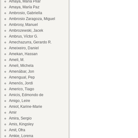
Amaya, María Pilar
Amaya, María Paz
Ambrosio, Gabriella
Ambrosio Zaragoza, Miguel
Ambrosy, Manuel
Ambrozewski, Jacek
Ambrus, Víctor G.
Amechazurra, Gerardo R.
Ameixeiro, Daniel
Amekan, Hassan
Ameli, M.
Ameli, Michela
Amenábar, Jon
Amengual, Pep
Amenós, Jordi
Americo, Tiago
Amicis, Edmondo de
Amigo, Leire
Amiot, Karine-Marie
Amir
Amira, Sergio
Amis, Kingsley
Amit, Ofra
Amkie, Lorena