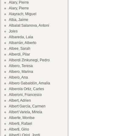
Alary, Pierre
Alary, Pierre
Alayrach, Miguel
Alba, Jaime
Albalat Salanova, Antoni
Joles
Albareda, Laia
Albarrán, Alberto
Albee, Sarah
Alberdi, Pilar
Alberdi Zinkunegi, Pedro
Albero, Teresa
Albero, Marina
Albero, Ana
Albero Gabaldón, Amalia
Alberola Ortiz, Carles
Alberoni, Francesco
Albert, Adrien
Albert García, Carmen
Albert Varela, Mireia
Alberte, Montse
Alberti, Rafael
Alberti, Gino
Albertí i Oriol, Jordi