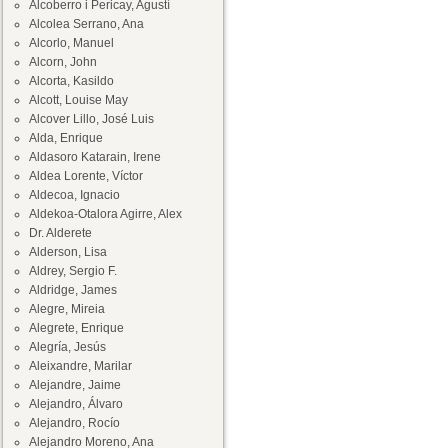
Alcoberro i Pericay, Agustí
Alcolea Serrano, Ana
Alcorlo, Manuel
Alcorn, John
Alcorta, Kasildo
Alcott, Louise May
Alcover Lillo, José Luis
Alda, Enrique
Aldasoro Katarain, Irene
Aldea Lorente, Víctor
Aldecoa, Ignacio
Aldekoa-Otalora Agirre, Alex
Dr. Alderete
Alderson, Lisa
Aldrey, Sergio F.
Aldridge, James
Alegre, Mireia
Alegrete, Enrique
Alegría, Jesús
Aleixandre, Marilar
Alejandre, Jaime
Alejandro, Álvaro
Alejandro, Rocío
Alejandro Moreno, Ana