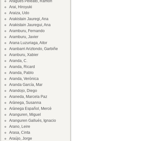
Aragüés Peleato, Ramón
Arai, Hiroyuki
Araiza, Udo
Arakistain Jauregi, Ana
Arakistain Jauregui, Ana
Aramburu, Fernando
Aramburu, Javier
Arana Luzuriaga, Aitor
Aranbarri Ariztondo, Garbiñe
Aranburu, Xabier
Aranda, C.
Aranda, Ricard
Aranda, Pablo
Aranda, Verònica
Aranda García, Mar
Arandojo, Diego
Araneda, Marcela Paz
Arànega, Susanna
Arànega Español, Mercè
Aranguren, Miguel
Aranguren Gallués, Ignacio
Arano, Leire
Arasa, Cinta
Araújo, Jorge