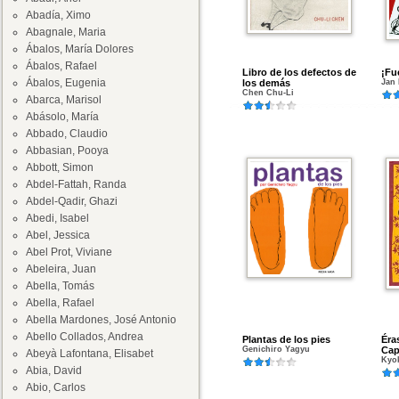
Abadía, Ximo
Abagnale, Maria
Ábalos, María Dolores
Ábalos, Rafael
Libro de los defectos de
¡Fu
Ábalos, Eugenia
los demás
Jan
Chen Chu-Li
Abarca, Marisol
Abásolo, María
Abbado, Claudio
Abbasian, Pooya
Abbott, Simon
Abdel-Fattah, Randa
Abdel-Qadir, Ghazi
Abedi, Isabel
Abel, Jessica
Abel Prot, Viviane
Abeleira, Juan
Abella, Tomás
Abella, Rafael
Abella Mardones, José Antonio
Abello Collados, Andrea
Plantas de los pies
Éra
Genichiro Yagyu
Cap
Abeyà Lafontana, Elisabet
Kyo
Abia, David
Abio, Carlos