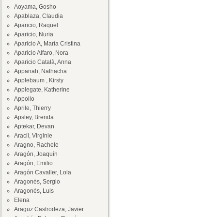
Aoyama, Gosho
Apablaza, Claudia
Aparicio, Raquel
Aparicio, Nuria
Aparicio A, María Cristina
Aparicio Alfaro, Nora
Aparicio Català, Anna
Appanah, Nathacha
Applebaum , Kirsty
Applegate, Katherine
Appollo
Aprile, Thierry
Apsley, Brenda
Aptekar, Devan
Aracil, Virginie
Aragno, Rachele
Aragón, Joaquín
Aragón, Emilio
Aragón Cavaller, Lola
Aragonés, Sergio
Aragonés, Luis
Elena
Araguz Castrodeza, Javier