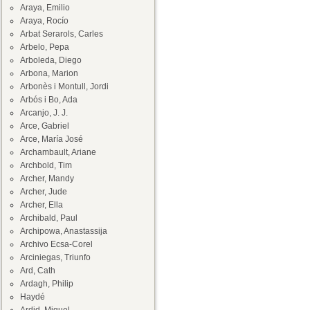
Araya, Emilio
Araya, Rocío
Arbat Serarols, Carles
Arbelo, Pepa
Arboleda, Diego
Arbona, Marion
Arbonès i Montull, Jordi
Arbós i Bo, Ada
Arcanjo, J. J.
Arce, Gabriel
Arce, María José
Archambault, Ariane
Archbold, Tim
Archer, Mandy
Archer, Jude
Archer, Ella
Archibald, Paul
Archipowa, Anastassija
Archivo Ecsa-Corel
Arciniegas, Triunfo
Ard, Cath
Ardagh, Philip
Haydé