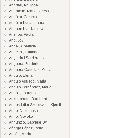
Andrieu, Philippe
Andruetto, María Teresa
Andújar, Gemma
Andújar Lorca, Laura
Anegón Pla, Tamara
Aneiros, Paula
Ang, Joy
Ángel, Albalucia
Angelini, Fabiana
Anglada i Sarriera, Lola
Anguera, Frederic
Anguera Cañellas, Mercè
Angulo, Elena
Angulo Aguado, María
Angulo Fernández, María
Anholt, Laurence
Ankenbrand, Bernhard
Annesdatter Skomsvold, Kjersti
Anno, Mitsumasa
Anno, Moyoko
Annunzio, Gabriele D\'
Añorga López, Pello
Ansón, Marta