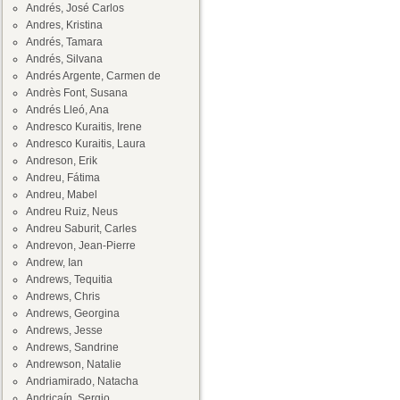
Andrés, José Carlos
Andres, Kristina
Andrés, Tamara
Andrés, Silvana
Andrés Argente, Carmen de
Andrès Font, Susana
Andrés Lleó, Ana
Andresco Kuraitis, Irene
Andresco Kuraitis, Laura
Andreson, Erik
Andreu, Fátima
Andreu, Mabel
Andreu Ruiz, Neus
Andreu Saburit, Carles
Andrevon, Jean-Pierre
Andrew, Ian
Andrews, Tequitia
Andrews, Chris
Andrews, Georgina
Andrews, Jesse
Andrews, Sandrine
Andrewson, Natalie
Andriamirado, Natacha
Andricaín, Sergio