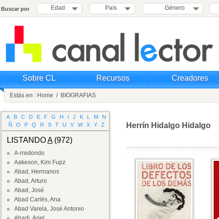
Edad
País
Género
Buscar por
Sobre CL
Recursos
Creadores
Estás en :
Home
/
BIOGRAFIAS
A
B
C
D
E
F
G
H
I
J
K
L
M
N
Herrín Hidalgo Hidalgo
Ñ
O
P
Q
R
S
T
U
V
W
X
Y
Z
LISTANDO
A
(972)
A-rredondo
Aakeson, Kim Fupz
Abad, Hermanos
Abad, Arturo
Abad, José
Abad Carlés, Ana
Abad Varela, José Antonio
Abadi, Ariel