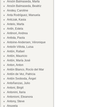
Ansón Balmaseda, Marta
Ansón Balmaseda, Beatriz
Anstey, Caroline
Anta Rodríguez, Manuela
Antczak, Kasia
Antelo, Marta
Antín, Estela
Antinori, Andrea
Antista, Paola
Antoine-Andersen, Véronique
Antolín Villota, Luisa
Antón, Rafael
Antón, Mauricio
Antón, María José
Anton, Anton
Antón Blanco, Rocío del Mar
Antón de Vez, Patricia
Antón Svoboda, Ángel
Antoñanzas, Julio
Antoni, Birgit
Antonini, Ilaria
Antonioni, Eleanora
Antony, Steve
Anuvela