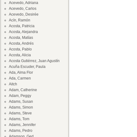
Acevedo, Adriana
Acevedo, Carlos
Acevedo, Desirée
Acín, Ramón
Acosta, Patricia
Acosta, Alejandra
Acosta, Matías
Acosta, Andrés
Acosta, Pablo
Acosta, Alicia
Acosta Gutiérrez, Juan Agustín
Acuña Escuder, Paula
Ada, Alma Flor
Ada, Carmen
Aitch
Adam, Catherine
Adam, Peggy
Adams, Susan
Adams, Simon
Adams, Steve
Adams, Tom
Adams, Jennifer
Adams, Pedro
Adamson, Ged