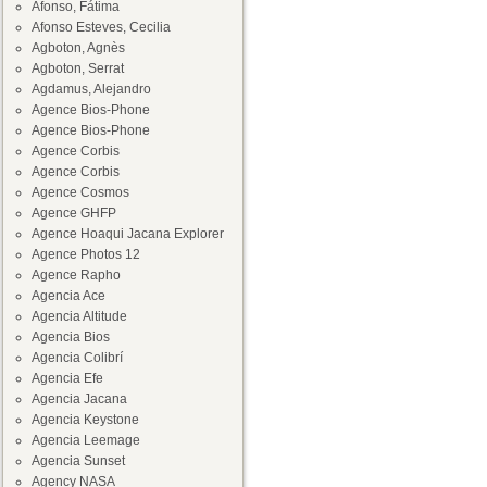
Afonso, Fátima
Afonso Esteves, Cecilia
Agboton, Agnès
Agboton, Serrat
Agdamus, Alejandro
Agence Bios-Phone
Agence Bios-Phone
Agence Corbis
Agence Corbis
Agence Cosmos
Agence GHFP
Agence Hoaqui Jacana Explorer
Agence Photos 12
Agence Rapho
Agencia Ace
Agencia Altitude
Agencia Bios
Agencia Colibrí
Agencia Efe
Agencia Jacana
Agencia Keystone
Agencia Leemage
Agencia Sunset
Agency NASA