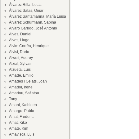
Álvarez Rilla, Lucía
Álvarez Salas, Omar
Álvarez Santamarina, María Luisa
Álvarez Schurmann, Sabina
Álvaro Garrido, José Antonio
Alves, Daniel
Alves, Hugo
Alvim Corrêa, Henrique
Alvisi, Dario
Alwett, Audrey
Alzial, Sylvain
Alzueta, Luis
Amade, Emilio
Amades i Gelats, Joan
Amador, Irene
Amadou, Safiatou
Tony
Amant, Kathleen
Amargo, Pablo
Amat, Frederic
Amat, Kiko
Amate, Kim
Amavisca, Luis