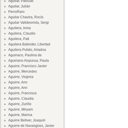
Aguilar, Pascual
Aguilar, Julián
PerroRaro
Aguilar Chavira, Rocío
Aguilar Valldeoriola, Sergi
Aguilera, Inma
Aguilera, Claudio
Aguilera, Pati
Aguilera Ballester, Libertad
Aguilera Pulido, Ariadna
Aguinaco, Paulina de
Aguiriano Aizpurua, Paula
Aguirre, Francisco Javier
Aguirre, Mercedes
Aguirre, Virginia
Aguirre, Ann
Aguirre, Ann
Aguirre, Francisca
Aguirre, Claudia
Aguirre, Zuriñe
Aguirre, Miryam
Aguirre, Marina
Aguirre Bellver, Joaquín
Aguirre de Navasgües, Javier