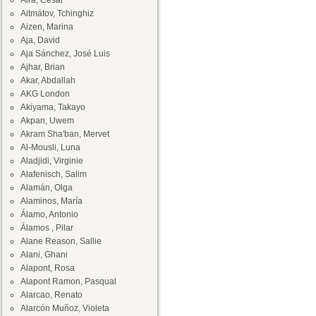
Aira, César
Aitmátov, Tchinghiz
Aizen, Marina
Aja, David
Aja Sánchez, José Luis
Ajhar, Brian
Akar, Abdallah
AKG London
Akiyama, Takayo
Akpan, Uwem
Akram Sha'ban, Mervet
Al-Mousli, Luna
Aladjidi, Virginie
Alafenisch, Salim
Alamán, Olga
Alaminos, María
Álamo, Antonio
Álamos , Pilar
Alane Reason, Sallie
Alani, Ghani
Alapont, Rosa
Alapont Ramon, Pasqual
Alarcao, Renato
Alarcón Muñoz, Violeta