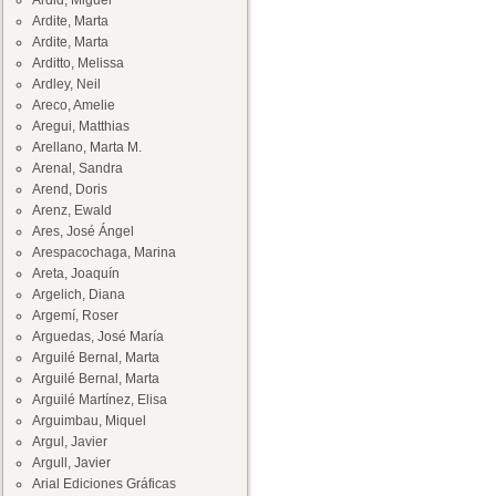
Ardid, Miguel
Ardite, Marta
Ardite, Marta
Arditto, Melissa
Ardley, Neil
Areco, Amelie
Aregui, Matthias
Arellano, Marta M.
Arenal, Sandra
Arend, Doris
Arenz, Ewald
Ares, José Ángel
Arespacochaga, Marina
Areta, Joaquín
Argelich, Diana
Argemí, Roser
Arguedas, José María
Arguilé Bernal, Marta
Arguilé Bernal, Marta
Arguilé Martínez, Elisa
Arguimbau, Miquel
Argul, Javier
Argull, Javier
Arial Ediciones Gráficas