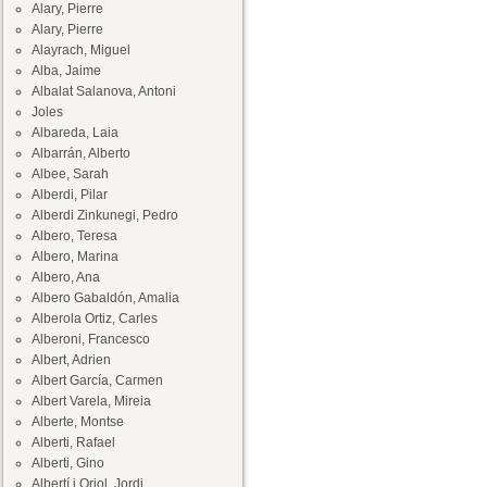
Alary, Pierre
Alary, Pierre
Alayrach, Miguel
Alba, Jaime
Albalat Salanova, Antoni
Joles
Albareda, Laia
Albarrán, Alberto
Albee, Sarah
Alberdi, Pilar
Alberdi Zinkunegi, Pedro
Albero, Teresa
Albero, Marina
Albero, Ana
Albero Gabaldón, Amalia
Alberola Ortiz, Carles
Alberoni, Francesco
Albert, Adrien
Albert García, Carmen
Albert Varela, Mireia
Alberte, Montse
Alberti, Rafael
Alberti, Gino
Albertí i Oriol, Jordi