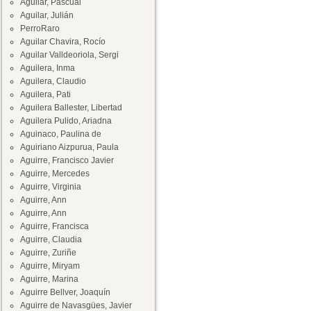
Aguilar, Pascual
Aguilar, Julián
PerroRaro
Aguilar Chavira, Rocío
Aguilar Valldeoriola, Sergi
Aguilera, Inma
Aguilera, Claudio
Aguilera, Pati
Aguilera Ballester, Libertad
Aguilera Pulido, Ariadna
Aguinaco, Paulina de
Aguiriano Aizpurua, Paula
Aguirre, Francisco Javier
Aguirre, Mercedes
Aguirre, Virginia
Aguirre, Ann
Aguirre, Ann
Aguirre, Francisca
Aguirre, Claudia
Aguirre, Zuriñe
Aguirre, Miryam
Aguirre, Marina
Aguirre Bellver, Joaquín
Aguirre de Navasgües, Javier