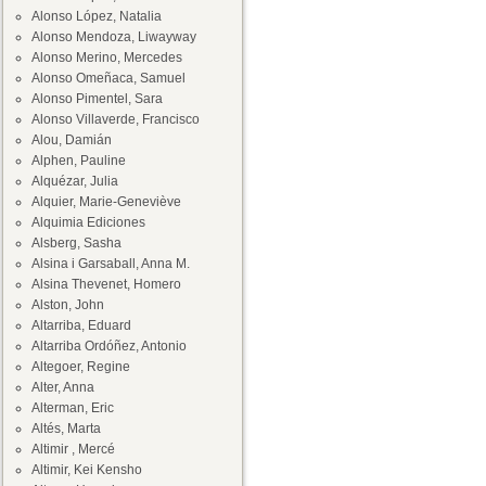
Alonso López, Natalia
Alonso Mendoza, Liwayway
Alonso Merino, Mercedes
Alonso Omeñaca, Samuel
Alonso Pimentel, Sara
Alonso Villaverde, Francisco
Alou, Damián
Alphen, Pauline
Alquézar, Julia
Alquier, Marie-Geneviève
Alquimia Ediciones
Alsberg, Sasha
Alsina i Garsaball, Anna M.
Alsina Thevenet, Homero
Alston, John
Altarriba, Eduard
Altarriba Ordóñez, Antonio
Altegoer, Regine
Alter, Anna
Alterman, Eric
Altés, Marta
Altimir , Mercé
Altimir, Kei Kensho