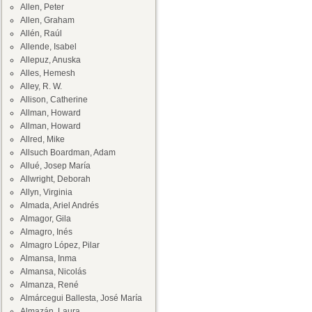
Allen, Peter
Allen, Graham
Allén, Raúl
Allende, Isabel
Allepuz, Anuska
Alles, Hemesh
Alley, R. W.
Allison, Catherine
Allman, Howard
Allman, Howard
Allred, Mike
Allsuch Boardman, Adam
Allué, Josep María
Allwright, Deborah
Allyn, Virginia
Almada, Ariel Andrés
Almagor, Gila
Almagro, Inés
Almagro López, Pilar
Almansa, Inma
Almansa, Nicolás
Almanza, René
Almárcegui Ballesta, José María
Almazán, Laura