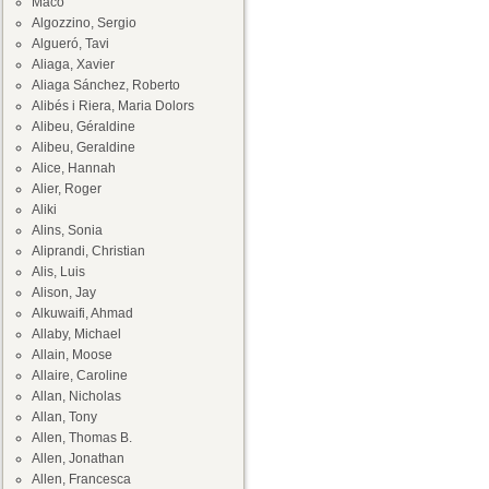
Maco
Algozzino, Sergio
Algueró, Tavi
Aliaga, Xavier
Aliaga Sánchez, Roberto
Alibés i Riera, Maria Dolors
Alibeu, Géraldine
Alibeu, Geraldine
Alice, Hannah
Alier, Roger
Aliki
Alins, Sonia
Aliprandi, Christian
Alis, Luis
Alison, Jay
Alkuwaifi, Ahmad
Allaby, Michael
Allain, Moose
Allaire, Caroline
Allan, Nicholas
Allan, Tony
Allen, Thomas B.
Allen, Jonathan
Allen, Francesca