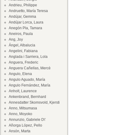
Andrieu, Philippe
Andruetto, María Teresa
Andújar, Gemma
Andújar Lorca, Laura
Anegón Pla, Tamara
Aneiros, Paula
Ang, Joy
Ángel, Albalucia
Angelini, Fabiana
Anglada i Sarriera, Lola
Anguera, Frederic
Anguera Cañellas, Mercè
Angulo, Elena
Angulo Aguado, María
Angulo Fernández, María
Anholt, Laurence
Ankenbrand, Bernhard
Annesdatter Skomsvold, Kjersti
Anno, Mitsumasa
Anno, Moyoko
Annunzio, Gabriele D\'
Añorga López, Pello
Ansón, Marta