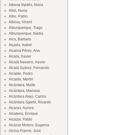
Albesa Valdés, Núria
Albó, Nuria
Albo, Pablo
Albouy, Vicent
Alburquerque, Tiago
Alburquerque, Nádia
Alca, Bárbara
Alçada, Isabel
Alcaina Pérez, Ana
Alcalá, Xavier
Alcalá Navarro, Xavier
Alcalá Suárez, Fernando
Alcalde, Pedro
Alcalde, Merlín
Alcántara, Maite
Alcántara, Mariana
Alcántara Alejo, Carlos
Alcántara Sgarbi, Ricardo
Alcaraz, Aurora
Alcatena, Enrique
Alcázar, Pablo
Alcázar Molero, Eugenia
Alcina Franch, José