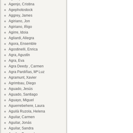
Agenjo, Cristina
Agephotostock
Aggrey, James
Agiriano, Jon
Agiriano, Iñigo
Agirre, Idoia
Agliardi, Allegra
Agora, Ensemble
Agostinelli, Enrica
Agra, Agustín
Agra, Eva
Agra Deedy , Carmen
Agra Pardiñas, Mª Luz
Agramunt, Xavier
Agrimbau, Diego
Aguado, Jesús
Aguado, Santiago
Aguayo, Miguel
Aguerrebehere, Laura
Aguilà Ruzola, Helena
Aguilar, Carmen
Aguilar, Jonás
Aguilar, Sandra