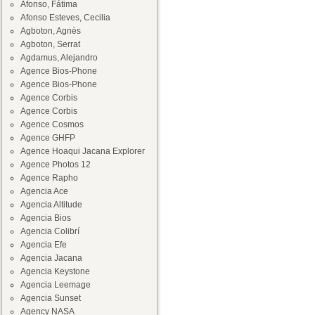
Afonso, Fátima
Afonso Esteves, Cecilia
Agboton, Agnès
Agboton, Serrat
Agdamus, Alejandro
Agence Bios-Phone
Agence Bios-Phone
Agence Corbis
Agence Corbis
Agence Cosmos
Agence GHFP
Agence Hoaqui Jacana Explorer
Agence Photos 12
Agence Rapho
Agencia Ace
Agencia Altitude
Agencia Bios
Agencia Colibrí
Agencia Efe
Agencia Jacana
Agencia Keystone
Agencia Leemage
Agencia Sunset
Agency NASA