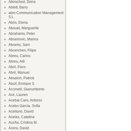
Abirached, Zeina
Ablett, Barry
abm Communication Management
S.L.
Abós, Elena
Abouet, Marguerite
Abrahams, Peter
Abramovic, Marina
Abrams, Sam
Abranches, Filipe
Abreu, Carlos
Abreu, Alê
Abril, Paco
Abril, Manuel
Absalon, Patrick
Abulí, Enrique S.
Accinelli, Gianumberto
Ace, Lauren
Acebal Caro, Antonio
Acebo García, Sofía
Aceituno, David
Acelas, Catalina
Aceña, Cristina M.
Acera, David