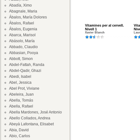
Abadía, Ximo
Abagnale, Maria
Ábalos, María Dolores
Ábalos, Rafael
Vitamines per al cervell.
Vit
Ábalos, Eugenia
Nivell 1
Nive
Xavier Blanch
Laur
Abarca, Marisol
Abásolo, María
Abbado, Claudio
Abbasian, Pooya
Abbott, Simon
Abdel-Fattah, Randa
Abdel-Qadir, Ghazi
Abedi, Isabel
Abel, Jessica
Abel Prot, Viviane
Abeleira, Juan
Abella, Tomás
Abella, Rafael
Abella Mardones, José Antonio
Abello Collados, Andrea
Abeyà Lafontana, Elisabet
Abia, David
Abio, Carlos