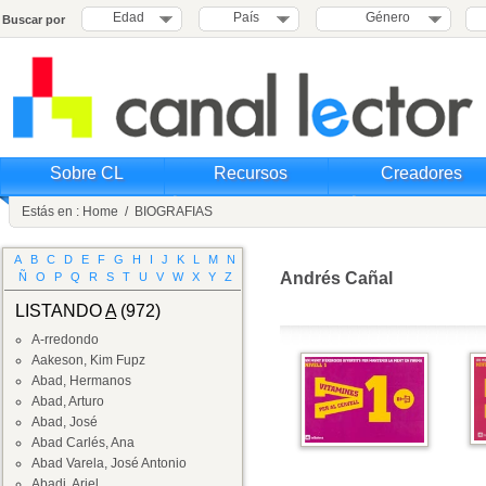
Edad
País
Género
Buscar por
Sobre CL
Recursos
Creadores
Estás en :
Home
/
BIOGRAFIAS
A
B
C
D
E
F
G
H
I
J
K
L
M
N
Andrés Cañal
Ñ
O
P
Q
R
S
T
U
V
W
X
Y
Z
LISTANDO
A
(972)
A-rredondo
Aakeson, Kim Fupz
Abad, Hermanos
Abad, Arturo
Abad, José
Abad Carlés, Ana
Abad Varela, José Antonio
Abadi, Ariel