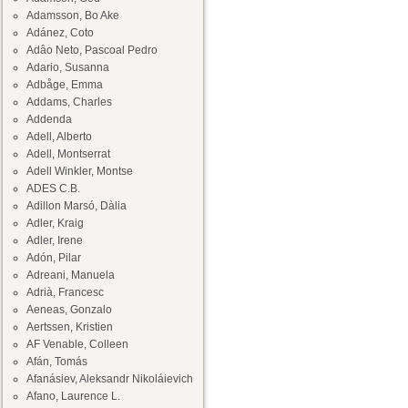
Adamsson, Bo Ake
Adánez, Coto
Adâo Neto, Pascoal Pedro
Adario, Susanna
Adbåge, Emma
Addams, Charles
Addenda
Adell, Alberto
Adell, Montserrat
Adell Winkler, Montse
ADES C.B.
Adillon Marsó, Dàlia
Adler, Kraig
Adler, Irene
Adón, Pilar
Adreani, Manuela
Adrià, Francesc
Aeneas, Gonzalo
Aertssen, Kristien
AF Venable, Colleen
Afán, Tomás
Afanásiev, Aleksandr Nikoláievich
Afano, Laurence L.