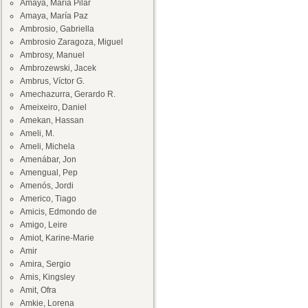
Amaya, María Pilar
Amaya, María Paz
Ambrosio, Gabriella
Ambrosio Zaragoza, Miguel
Ambrosy, Manuel
Ambrozewski, Jacek
Ambrus, Víctor G.
Amechazurra, Gerardo R.
Ameixeiro, Daniel
Amekan, Hassan
Ameli, M.
Ameli, Michela
Amenábar, Jon
Amengual, Pep
Amenós, Jordi
Americo, Tiago
Amicis, Edmondo de
Amigo, Leire
Amiot, Karine-Marie
Amir
Amira, Sergio
Amis, Kingsley
Amit, Ofra
Amkie, Lorena