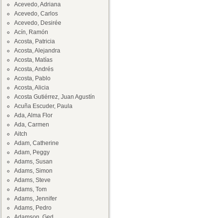
Acevedo, Adriana
Acevedo, Carlos
Acevedo, Desirée
Acín, Ramón
Acosta, Patricia
Acosta, Alejandra
Acosta, Matías
Acosta, Andrés
Acosta, Pablo
Acosta, Alicia
Acosta Gutiérrez, Juan Agustín
Acuña Escuder, Paula
Ada, Alma Flor
Ada, Carmen
Aitch
Adam, Catherine
Adam, Peggy
Adams, Susan
Adams, Simon
Adams, Steve
Adams, Tom
Adams, Jennifer
Adams, Pedro
Adamson, Ged