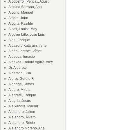
Alcoberro i Pericay, Agustí
Alcolea Serrano, Ana
Alcorlo, Manuel
Alcorn, John
Alcorta, Kasildo
Alcott, Louise May
Alcover Lillo, José Luis
Alda, Enrique
Aldasoro Katarain, Irene
Aldea Lorente, Víctor
Aldecoa, Ignacio
Aldekoa-Otalora Agirre, Alex
Dr. Alderete
Alderson, Lisa
Aldrey, Sergio F.
Aldridge, James
Alegre, Mireia
Alegrete, Enrique
Alegría, Jesús
Aleixandre, Marilar
Alejandre, Jaime
Alejandro, Álvaro
Alejandro, Rocío
Alejandro Moreno, Ana