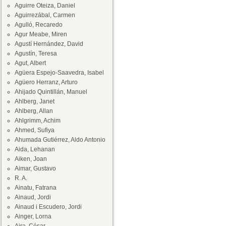
Aguirre Oteiza, Daniel
Aguirrezábal, Carmen
Agulló, Recaredo
Agur Meabe, Miren
Agustí Hernández, David
Agustín, Teresa
Agut, Albert
Agüera Espejo-Saavedra, Isabel
Agüero Herranz, Arturo
Ahijado Quintillán, Manuel
Ahlberg, Janet
Ahlberg, Allan
Ahlgrimm, Achim
Ahmed, Sufiya
Ahumada Gutiérrez, Aldo Antonio
Aida, Lehanan
Aiken, Joan
Aimar, Gustavo
R. A.
Ainatu, Fatrana
Ainaud, Jordi
Ainaud i Escudero, Jordi
Ainger, Lorna