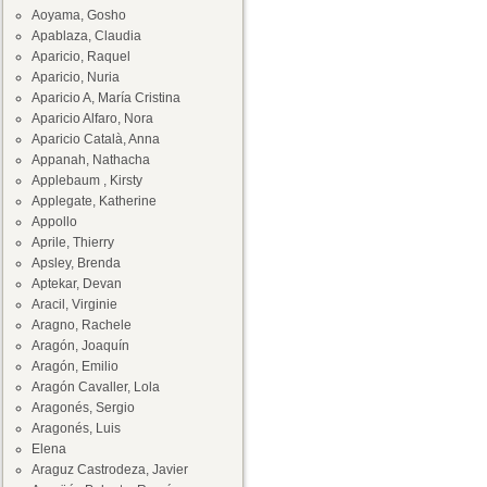
Aoyama, Gosho
Apablaza, Claudia
Aparicio, Raquel
Aparicio, Nuria
Aparicio A, María Cristina
Aparicio Alfaro, Nora
Aparicio Català, Anna
Appanah, Nathacha
Applebaum , Kirsty
Applegate, Katherine
Appollo
Aprile, Thierry
Apsley, Brenda
Aptekar, Devan
Aracil, Virginie
Aragno, Rachele
Aragón, Joaquín
Aragón, Emilio
Aragón Cavaller, Lola
Aragonés, Sergio
Aragonés, Luis
Elena
Araguz Castrodeza, Javier