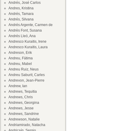
Andrés, José Carlos
Andres, Kristina
Andrés, Tamara
Andrés, Silvana
Andrés Argente, Carmen de
Andrès Font, Susana
Andrés Lleó, Ana
Andresco Kuraitis, Irene
Andresco Kuraitis, Laura
Andreson, Erik
Andreu, Fátima
Andreu, Mabel
Andreu Ruiz, Neus
Andreu Saburit, Carles
Andrevon, Jean-Pierre
Andrew, Ian
Andrews, Tequitia
Andrews, Chris
Andrews, Georgina
Andrews, Jesse
Andrews, Sandrine
Andrewson, Natalie
Andriamirado, Natacha
Andricaín, Sergio