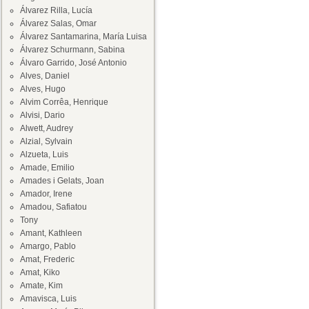
Álvarez Rilla, Lucía
Álvarez Salas, Omar
Álvarez Santamarina, María Luisa
Álvarez Schurmann, Sabina
Álvaro Garrido, José Antonio
Alves, Daniel
Alves, Hugo
Alvim Corrêa, Henrique
Alvisi, Dario
Alwett, Audrey
Alzial, Sylvain
Alzueta, Luis
Amade, Emilio
Amades i Gelats, Joan
Amador, Irene
Amadou, Safiatou
Tony
Amant, Kathleen
Amargo, Pablo
Amat, Frederic
Amat, Kiko
Amate, Kim
Amavisca, Luis