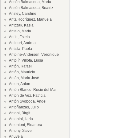
Ansón Balmaseda, Marta
Ansón Balmaseda, Beatriz
Anstey, Caroline
Anta Rodríguez, Manuela
Antczak, Kasia
Antelo, Marta
Antín, Estela
Antinori, Andrea
Antista, Paola
Antoine-Andersen, Véronique
Antolín Villota, Luisa
Antón, Rafael
Antón, Mauricio
Antón, María José
Anton, Anton
Antón Blanco, Rocío del Mar
Antón de Vez, Patricia
Antón Svoboda, Ángel
Antoñanzas, Julio
Antoni, Birgit
Antonini, Ilaria
Antonioni, Eleanora
Antony, Steve
Anuvela