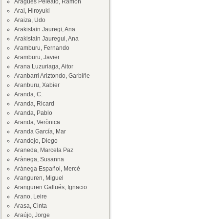
Aragüés Peleato, Ramón
Arai, Hiroyuki
Araiza, Udo
Arakistain Jauregi, Ana
Arakistain Jauregui, Ana
Aramburu, Fernando
Aramburu, Javier
Arana Luzuriaga, Aitor
Aranbarri Ariztondo, Garbiñe
Aranburu, Xabier
Aranda, C.
Aranda, Ricard
Aranda, Pablo
Aranda, Verònica
Aranda García, Mar
Arandojo, Diego
Araneda, Marcela Paz
Arànega, Susanna
Arànega Español, Mercè
Aranguren, Miguel
Aranguren Gallués, Ignacio
Arano, Leire
Arasa, Cinta
Araújo, Jorge