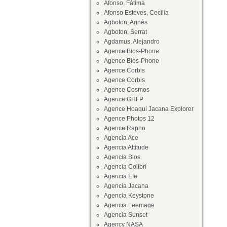
Afonso, Fátima
Afonso Esteves, Cecilia
Agboton, Agnès
Agboton, Serrat
Agdamus, Alejandro
Agence Bios-Phone
Agence Bios-Phone
Agence Corbis
Agence Corbis
Agence Cosmos
Agence GHFP
Agence Hoaqui Jacana Explorer
Agence Photos 12
Agence Rapho
Agencia Ace
Agencia Altitude
Agencia Bios
Agencia Colibrí
Agencia Efe
Agencia Jacana
Agencia Keystone
Agencia Leemage
Agencia Sunset
Agency NASA