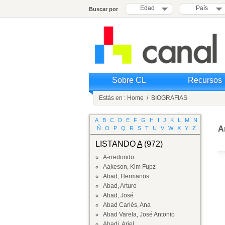
Edad
País
Buscar por
Sobre CL
Recursos
Estás en :
Home
/
BIOGRAFIAS
A
B
C
D
E
F
G
H
I
J
K
L
M
N
A
Ñ
O
P
Q
R
S
T
U
V
W
X
Y
Z
LISTANDO
A
(972)
A-rredondo
Aakeson, Kim Fupz
Abad, Hermanos
Abad, Arturo
Abad, José
Abad Carlés, Ana
Abad Varela, José Antonio
Abadi, Ariel