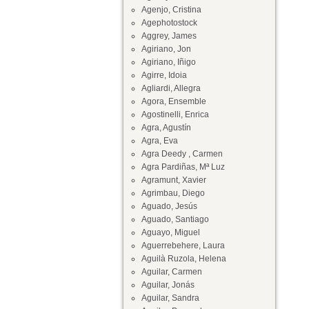
Agenjo, Cristina
Agephotostock
Aggrey, James
Agiriano, Jon
Agiriano, Iñigo
Agirre, Idoia
Agliardi, Allegra
Agora, Ensemble
Agostinelli, Enrica
Agra, Agustín
Agra, Eva
Agra Deedy , Carmen
Agra Pardiñas, Mª Luz
Agramunt, Xavier
Agrimbau, Diego
Aguado, Jesús
Aguado, Santiago
Aguayo, Miguel
Aguerrebehere, Laura
Aguilà Ruzola, Helena
Aguilar, Carmen
Aguilar, Jonás
Aguilar, Sandra