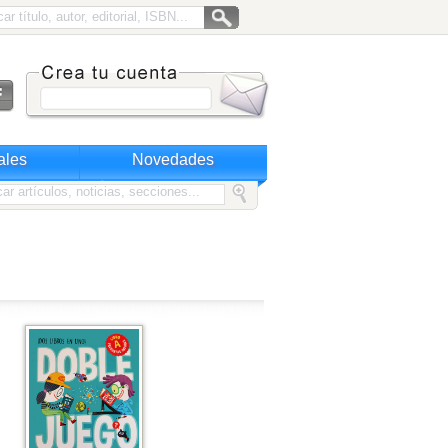
ales
Novedades