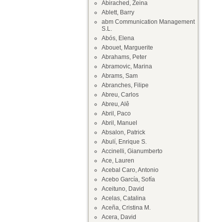
Abirached, Zeina
Ablett, Barry
abm Communication Management
S.L.
Abós, Elena
Abouet, Marguerite
Abrahams, Peter
Abramovic, Marina
Abrams, Sam
Abranches, Filipe
Abreu, Carlos
Abreu, Alê
Abril, Paco
Abril, Manuel
Absalon, Patrick
Abulí, Enrique S.
Accinelli, Gianumberto
Ace, Lauren
Acebal Caro, Antonio
Acebo García, Sofía
Aceituno, David
Acelas, Catalina
Aceña, Cristina M.
Acera, David