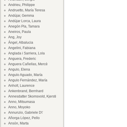
Andrieu, Philippe
Andruetto, María Teresa
Andújar, Gemma
Andújar Lorca, Laura
Anegón Pla, Tamara
Aneiros, Paula
Ang, Joy
Ángel, Albalucia
Angelini, Fabiana
Anglada i Sarriera, Lola
Anguera, Frederic
Anguera Cañellas, Mercè
Angulo, Elena
Angulo Aguado, María
Angulo Fernández, María
Anholt, Laurence
Ankenbrand, Bernhard
Annesdatter Skomsvold, Kjersti
Anno, Mitsumasa
Anno, Moyoko
Annunzio, Gabriele D\'
Añorga López, Pello
Ansón, Marta