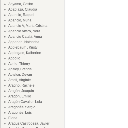
Aoyama, Gosho
Apablaza, Claudia
Aparicio, Raquel
Aparicio, Nuria
Aparicio A, María Cristina
Aparicio Alfaro, Nora
Aparicio Català, Anna
Appanah, Nathacha
Applebaum , Kirsty
Applegate, Katherine
Appollo
Aprile, Thierry
Apsley, Brenda
Aptekar, Devan
Aracil, Virginie
Aragno, Rachele
Aragón, Joaquín
Aragón, Emilio
Aragón Cavaller, Lola
Aragonés, Sergio
Aragonés, Luis
Elena
Araguz Castrodeza, Javier