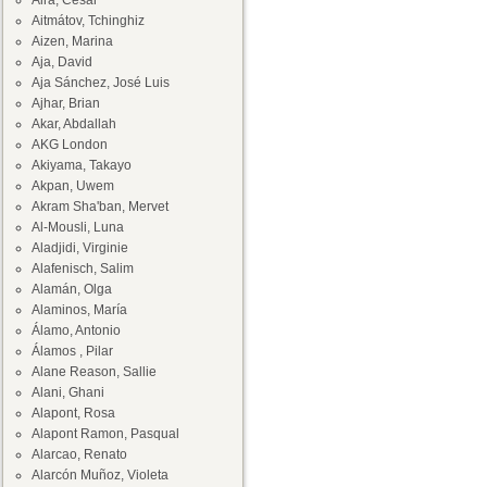
Aira, César
Aitmátov, Tchinghiz
Aizen, Marina
Aja, David
Aja Sánchez, José Luis
Ajhar, Brian
Akar, Abdallah
AKG London
Akiyama, Takayo
Akpan, Uwem
Akram Sha'ban, Mervet
Al-Mousli, Luna
Aladjidi, Virginie
Alafenisch, Salim
Alamán, Olga
Alaminos, María
Álamo, Antonio
Álamos , Pilar
Alane Reason, Sallie
Alani, Ghani
Alapont, Rosa
Alapont Ramon, Pasqual
Alarcao, Renato
Alarcón Muñoz, Violeta