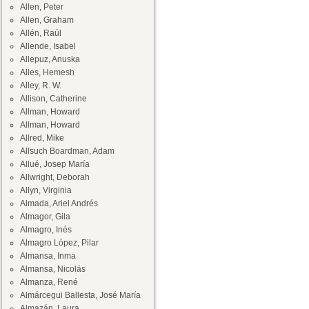
Allen, Peter
Allen, Graham
Allén, Raúl
Allende, Isabel
Allepuz, Anuska
Alles, Hemesh
Alley, R. W.
Allison, Catherine
Allman, Howard
Allman, Howard
Allred, Mike
Allsuch Boardman, Adam
Allué, Josep María
Allwright, Deborah
Allyn, Virginia
Almada, Ariel Andrés
Almagor, Gila
Almagro, Inés
Almagro López, Pilar
Almansa, Inma
Almansa, Nicolás
Almanza, René
Almárcegui Ballesta, José María
Almazán, Laura