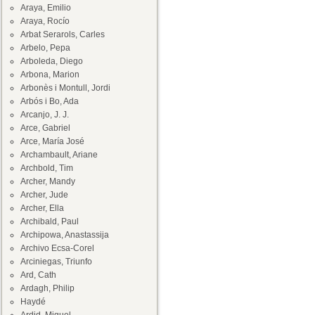
Araya, Emilio
Araya, Rocío
Arbat Serarols, Carles
Arbelo, Pepa
Arboleda, Diego
Arbona, Marion
Arbonès i Montull, Jordi
Arbós i Bo, Ada
Arcanjo, J. J.
Arce, Gabriel
Arce, María José
Archambault, Ariane
Archbold, Tim
Archer, Mandy
Archer, Jude
Archer, Ella
Archibald, Paul
Archipowa, Anastassija
Archivo Ecsa-Corel
Arciniegas, Triunfo
Ard, Cath
Ardagh, Philip
Haydé