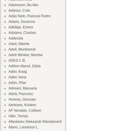
Adamsson, Bo Ake
Adánez, Coto
Adâo Neto, Pascoal Pedro
Adario, Susanna
Adbåge, Emma
Addams, Charles
Addenda
Adell, Alberto
Adell, Montserrat
Adell Winkler, Montse
ADES C.B.
Adillon Marsó, Dàlia
Adler, Kraig
Adler, Irene
Adón, Pilar
Adreani, Manuela
Adrià, Francesc
Aeneas, Gonzalo
Aertssen, Kristien
AF Venable, Colleen
Afán, Tomás
Afanásiev, Aleksandr Nikoláievich
Afano, Laurence L.