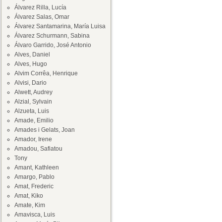
Álvarez Rilla, Lucía
Álvarez Salas, Omar
Álvarez Santamarina, María Luisa
Álvarez Schurmann, Sabina
Álvaro Garrido, José Antonio
Alves, Daniel
Alves, Hugo
Alvim Corrêa, Henrique
Alvisi, Dario
Alwett, Audrey
Alzial, Sylvain
Alzueta, Luis
Amade, Emilio
Amades i Gelats, Joan
Amador, Irene
Amadou, Safiatou
Tony
Amant, Kathleen
Amargo, Pablo
Amat, Frederic
Amat, Kiko
Amate, Kim
Amavisca, Luis