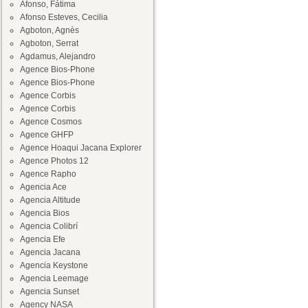
Afonso, Fátima
Afonso Esteves, Cecilia
Agboton, Agnès
Agboton, Serrat
Agdamus, Alejandro
Agence Bios-Phone
Agence Bios-Phone
Agence Corbis
Agence Corbis
Agence Cosmos
Agence GHFP
Agence Hoaqui Jacana Explorer
Agence Photos 12
Agence Rapho
Agencia Ace
Agencia Altitude
Agencia Bios
Agencia Colibrí
Agencia Efe
Agencia Jacana
Agencia Keystone
Agencia Leemage
Agencia Sunset
Agency NASA