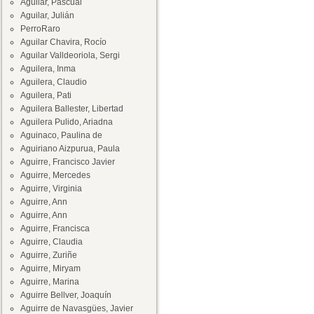
Aguilar, Pascual
Aguilar, Julián
PerroRaro
Aguilar Chavira, Rocío
Aguilar Valldeoriola, Sergi
Aguilera, Inma
Aguilera, Claudio
Aguilera, Pati
Aguilera Ballester, Libertad
Aguilera Pulido, Ariadna
Aguinaco, Paulina de
Aguiriano Aizpurua, Paula
Aguirre, Francisco Javier
Aguirre, Mercedes
Aguirre, Virginia
Aguirre, Ann
Aguirre, Ann
Aguirre, Francisca
Aguirre, Claudia
Aguirre, Zuriñe
Aguirre, Miryam
Aguirre, Marina
Aguirre Bellver, Joaquín
Aguirre de Navasgües, Javier