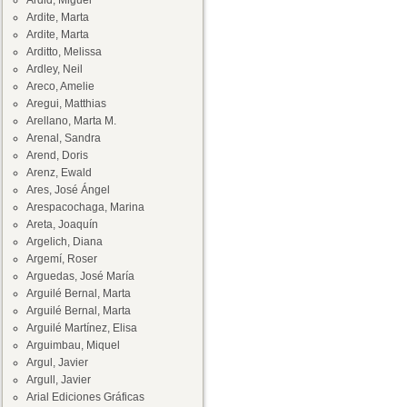
Ardid, Miguel
Ardite, Marta
Ardite, Marta
Arditto, Melissa
Ardley, Neil
Areco, Amelie
Aregui, Matthias
Arellano, Marta M.
Arenal, Sandra
Arend, Doris
Arenz, Ewald
Ares, José Ángel
Arespacochaga, Marina
Areta, Joaquín
Argelich, Diana
Argemí, Roser
Arguedas, José María
Arguilé Bernal, Marta
Arguilé Bernal, Marta
Arguilé Martínez, Elisa
Arguimbau, Miquel
Argul, Javier
Argull, Javier
Arial Ediciones Gráficas