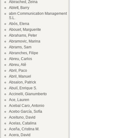
Abirached, Zeina
Ablett, Barry
abm Communication Management
S.L.
Abós, Elena
Abouet, Marguerite
Abrahams, Peter
Abramovic, Marina
Abrams, Sam
Abranches, Filipe
Abreu, Carlos
Abreu, Alê
Abril, Paco
Abril, Manuel
Absalon, Patrick
Abulí, Enrique S.
Accinelli, Gianumberto
Ace, Lauren
Acebal Caro, Antonio
Acebo García, Sofía
Aceituno, David
Acelas, Catalina
Aceña, Cristina M.
Acera, David