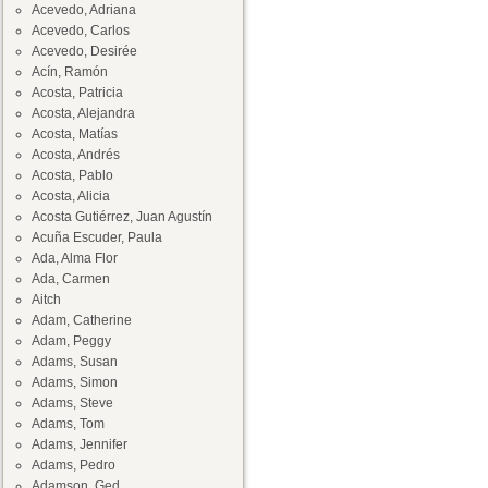
Acevedo, Adriana
Acevedo, Carlos
Acevedo, Desirée
Acín, Ramón
Acosta, Patricia
Acosta, Alejandra
Acosta, Matías
Acosta, Andrés
Acosta, Pablo
Acosta, Alicia
Acosta Gutiérrez, Juan Agustín
Acuña Escuder, Paula
Ada, Alma Flor
Ada, Carmen
Aitch
Adam, Catherine
Adam, Peggy
Adams, Susan
Adams, Simon
Adams, Steve
Adams, Tom
Adams, Jennifer
Adams, Pedro
Adamson, Ged