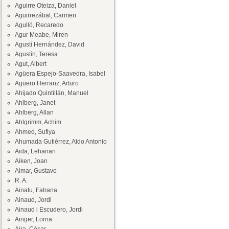
Aguirre Oteiza, Daniel
Aguirrezábal, Carmen
Agulló, Recaredo
Agur Meabe, Miren
Agustí Hernández, David
Agustín, Teresa
Agut, Albert
Agüera Espejo-Saavedra, Isabel
Agüero Herranz, Arturo
Ahijado Quintillán, Manuel
Ahlberg, Janet
Ahlberg, Allan
Ahlgrimm, Achim
Ahmed, Sufiya
Ahumada Gutiérrez, Aldo Antonio
Aida, Lehanan
Aiken, Joan
Aimar, Gustavo
R. A.
Ainatu, Fatrana
Ainaud, Jordi
Ainaud i Escudero, Jordi
Ainger, Lorna