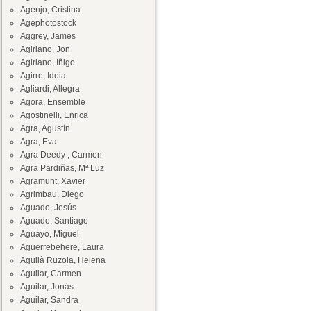
Agenjo, Cristina
Agephotostock
Aggrey, James
Agiriano, Jon
Agiriano, Iñigo
Agirre, Idoia
Agliardi, Allegra
Agora, Ensemble
Agostinelli, Enrica
Agra, Agustín
Agra, Eva
Agra Deedy , Carmen
Agra Pardiñas, Mª Luz
Agramunt, Xavier
Agrimbau, Diego
Aguado, Jesús
Aguado, Santiago
Aguayo, Miguel
Aguerrebehere, Laura
Aguilà Ruzola, Helena
Aguilar, Carmen
Aguilar, Jonás
Aguilar, Sandra