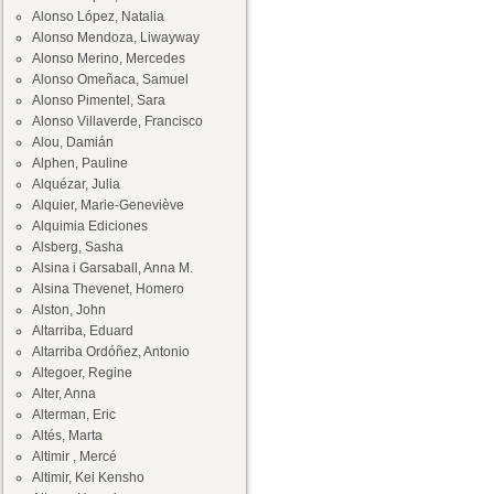
Alonso López, Natalia
Alonso Mendoza, Liwayway
Alonso Merino, Mercedes
Alonso Omeñaca, Samuel
Alonso Pimentel, Sara
Alonso Villaverde, Francisco
Alou, Damián
Alphen, Pauline
Alquézar, Julia
Alquier, Marie-Geneviève
Alquimia Ediciones
Alsberg, Sasha
Alsina i Garsaball, Anna M.
Alsina Thevenet, Homero
Alston, John
Altarriba, Eduard
Altarriba Ordóñez, Antonio
Altegoer, Regine
Alter, Anna
Alterman, Eric
Altés, Marta
Altimir , Mercé
Altimir, Kei Kensho