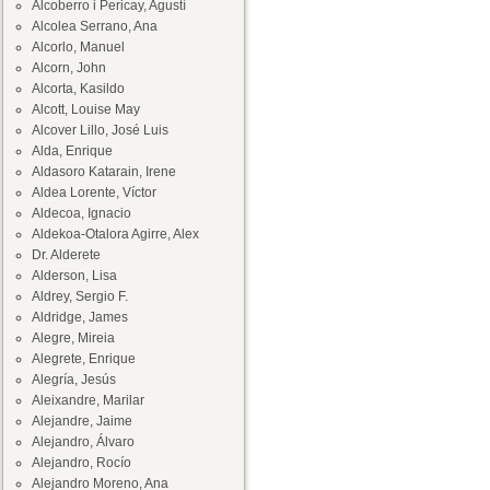
Alcoberro i Pericay, Agustí
Alcolea Serrano, Ana
Alcorlo, Manuel
Alcorn, John
Alcorta, Kasildo
Alcott, Louise May
Alcover Lillo, José Luis
Alda, Enrique
Aldasoro Katarain, Irene
Aldea Lorente, Víctor
Aldecoa, Ignacio
Aldekoa-Otalora Agirre, Alex
Dr. Alderete
Alderson, Lisa
Aldrey, Sergio F.
Aldridge, James
Alegre, Mireia
Alegrete, Enrique
Alegría, Jesús
Aleixandre, Marilar
Alejandre, Jaime
Alejandro, Álvaro
Alejandro, Rocío
Alejandro Moreno, Ana