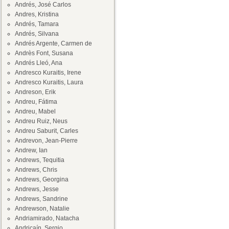
Andrés, José Carlos
Andres, Kristina
Andrés, Tamara
Andrés, Silvana
Andrés Argente, Carmen de
Andrès Font, Susana
Andrés Lleó, Ana
Andresco Kuraitis, Irene
Andresco Kuraitis, Laura
Andreson, Erik
Andreu, Fátima
Andreu, Mabel
Andreu Ruiz, Neus
Andreu Saburit, Carles
Andrevon, Jean-Pierre
Andrew, Ian
Andrews, Tequitia
Andrews, Chris
Andrews, Georgina
Andrews, Jesse
Andrews, Sandrine
Andrewson, Natalie
Andriamirado, Natacha
Andricaín, Sergio