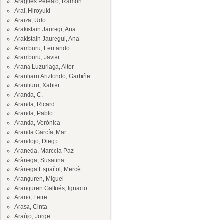
Aragüés Peleato, Ramón
Arai, Hiroyuki
Araiza, Udo
Arakistain Jauregi, Ana
Arakistain Jauregui, Ana
Aramburu, Fernando
Aramburu, Javier
Arana Luzuriaga, Aitor
Aranbarri Ariztondo, Garbiñe
Aranburu, Xabier
Aranda, C.
Aranda, Ricard
Aranda, Pablo
Aranda, Verònica
Aranda García, Mar
Arandojo, Diego
Araneda, Marcela Paz
Arànega, Susanna
Arànega Español, Mercè
Aranguren, Miguel
Aranguren Gallués, Ignacio
Arano, Leire
Arasa, Cinta
Araújo, Jorge