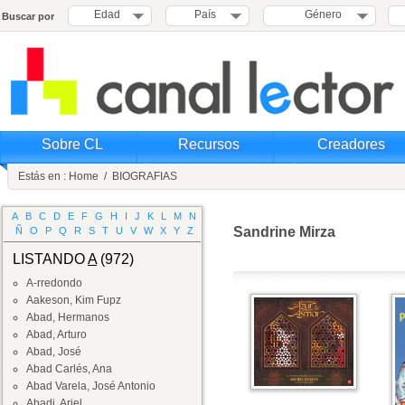
Edad
País
Género
Buscar por
Sobre CL
Recursos
Creadores
Estás en :
Home
/
BIOGRAFIAS
A
B
C
D
E
F
G
H
I
J
K
L
M
N
Sandrine Mirza
Ñ
O
P
Q
R
S
T
U
V
W
X
Y
Z
LISTANDO
A
(972)
A-rredondo
Aakeson, Kim Fupz
Abad, Hermanos
Abad, Arturo
Abad, José
Abad Carlés, Ana
Abad Varela, José Antonio
Abadi, Ariel