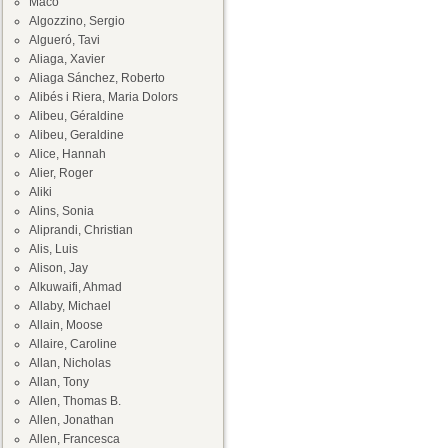
Maco
Algozzino, Sergio
Algueró, Tavi
Aliaga, Xavier
Aliaga Sánchez, Roberto
Alibés i Riera, Maria Dolors
Alibeu, Géraldine
Alibeu, Geraldine
Alice, Hannah
Alier, Roger
Aliki
Alins, Sonia
Aliprandi, Christian
Alis, Luis
Alison, Jay
Alkuwaifi, Ahmad
Allaby, Michael
Allain, Moose
Allaire, Caroline
Allan, Nicholas
Allan, Tony
Allen, Thomas B.
Allen, Jonathan
Allen, Francesca