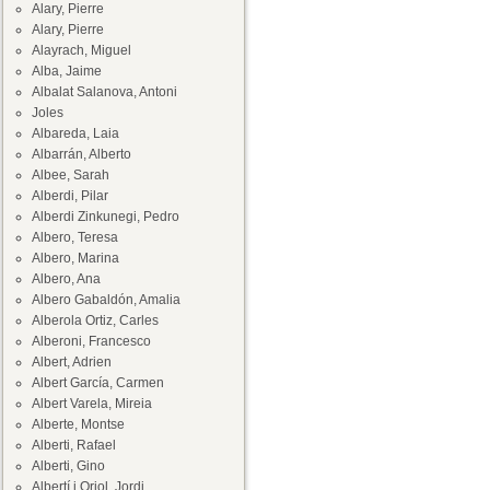
Alary, Pierre
Alary, Pierre
Alayrach, Miguel
Alba, Jaime
Albalat Salanova, Antoni
Joles
Albareda, Laia
Albarrán, Alberto
Albee, Sarah
Alberdi, Pilar
Alberdi Zinkunegi, Pedro
Albero, Teresa
Albero, Marina
Albero, Ana
Albero Gabaldón, Amalia
Alberola Ortiz, Carles
Alberoni, Francesco
Albert, Adrien
Albert García, Carmen
Albert Varela, Mireia
Alberte, Montse
Alberti, Rafael
Alberti, Gino
Albertí i Oriol, Jordi