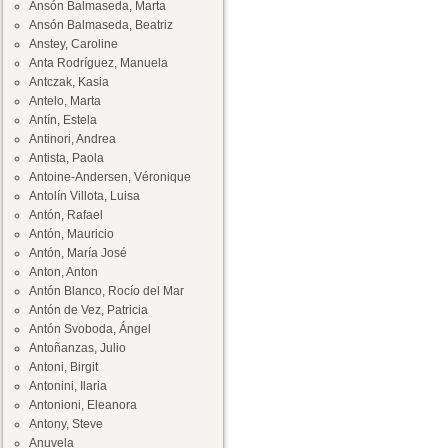
Ansón Balmaseda, Marta
Ansón Balmaseda, Beatriz
Anstey, Caroline
Anta Rodríguez, Manuela
Antczak, Kasia
Antelo, Marta
Antín, Estela
Antinori, Andrea
Antista, Paola
Antoine-Andersen, Véronique
Antolín Villota, Luisa
Antón, Rafael
Antón, Mauricio
Antón, María José
Anton, Anton
Antón Blanco, Rocío del Mar
Antón de Vez, Patricia
Antón Svoboda, Ángel
Antoñanzas, Julio
Antoni, Birgit
Antonini, Ilaria
Antonioni, Eleanora
Antony, Steve
Anuvela