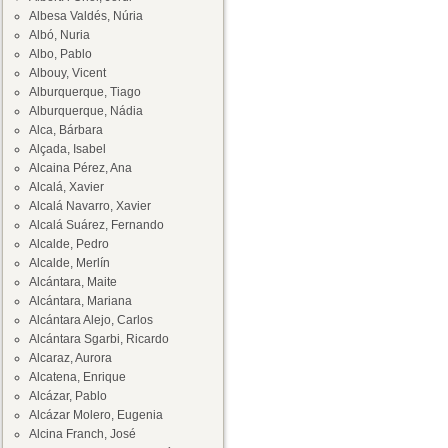
Albesa Valdés, Núria
Albó, Nuria
Albo, Pablo
Albouy, Vicent
Alburquerque, Tiago
Alburquerque, Nádia
Alca, Bárbara
Alçada, Isabel
Alcaina Pérez, Ana
Alcalá, Xavier
Alcalá Navarro, Xavier
Alcalá Suárez, Fernando
Alcalde, Pedro
Alcalde, Merlín
Alcántara, Maite
Alcántara, Mariana
Alcántara Alejo, Carlos
Alcántara Sgarbi, Ricardo
Alcaraz, Aurora
Alcatena, Enrique
Alcázar, Pablo
Alcázar Molero, Eugenia
Alcina Franch, José