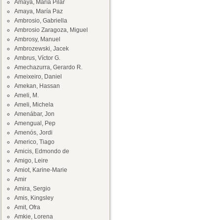
Amaya, María Pilar
Amaya, María Paz
Ambrosio, Gabriella
Ambrosio Zaragoza, Miguel
Ambrosy, Manuel
Ambrozewski, Jacek
Ambrus, Víctor G.
Amechazurra, Gerardo R.
Ameixeiro, Daniel
Amekan, Hassan
Ameli, M.
Ameli, Michela
Amenábar, Jon
Amengual, Pep
Amenós, Jordi
Americo, Tiago
Amicis, Edmondo de
Amigo, Leire
Amiot, Karine-Marie
Amir
Amira, Sergio
Amis, Kingsley
Amit, Ofra
Amkie, Lorena