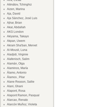
Aira, César
Aitmátov, Tchinghiz
Aizen, Marina
Aja, David
Aja Sánchez, José Luis
Ajhar, Brian
Akar, Abdallah
AKG London
Akiyama, Takayo
Akpan, Uwem
Akram Sha'ban, Mervet
Al-Mousli, Luna
Aladjidi, Virginie
Alafenisch, Salim
Alamán, Olga
Alaminos, María
Álamo, Antonio
Álamos , Pilar
Alane Reason, Sallie
Alani, Ghani
Alapont, Rosa
Alapont Ramon, Pasqual
Alarcao, Renato
Alarcón Muñoz, Violeta