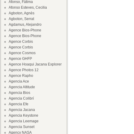
Afonso, Fátima
Afonso Esteves, Cecilia
Agboton, Agnès
Agboton, Serrat
Agdamus, Alejandro
Agence Bios-Phone
Agence Bios-Phone
Agence Corbis
Agence Corbis
Agence Cosmos
Agence GHFP
Agence Hoaqui Jacana Explorer
Agence Photos 12
Agence Rapho
Agencia Ace
Agencia Altitude
Agencia Bios
Agencia Colibrí
Agencia Efe
Agencia Jacana
Agencia Keystone
Agencia Leemage
Agencia Sunset
Agency NASA