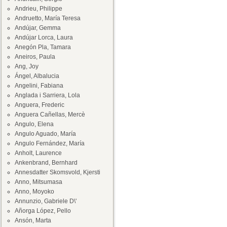
Andrieu, Philippe
Andruetto, María Teresa
Andújar, Gemma
Andújar Lorca, Laura
Anegón Pla, Tamara
Aneiros, Paula
Ang, Joy
Ángel, Albalucia
Angelini, Fabiana
Anglada i Sarriera, Lola
Anguera, Frederic
Anguera Cañellas, Mercè
Angulo, Elena
Angulo Aguado, María
Angulo Fernández, María
Anholt, Laurence
Ankenbrand, Bernhard
Annesdatter Skomsvold, Kjersti
Anno, Mitsumasa
Anno, Moyoko
Annunzio, Gabriele D\'
Añorga López, Pello
Ansón, Marta