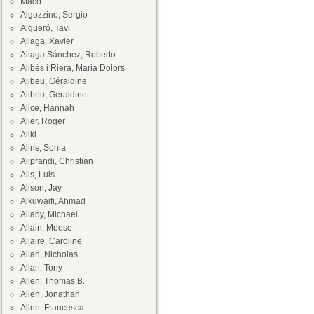
Maco
Algozzino, Sergio
Algueró, Tavi
Aliaga, Xavier
Aliaga Sánchez, Roberto
Alibés i Riera, Maria Dolors
Alibeu, Géraldine
Alibeu, Geraldine
Alice, Hannah
Alier, Roger
Aliki
Alins, Sonia
Aliprandi, Christian
Alis, Luis
Alison, Jay
Alkuwaifi, Ahmad
Allaby, Michael
Allain, Moose
Allaire, Caroline
Allan, Nicholas
Allan, Tony
Allen, Thomas B.
Allen, Jonathan
Allen, Francesca