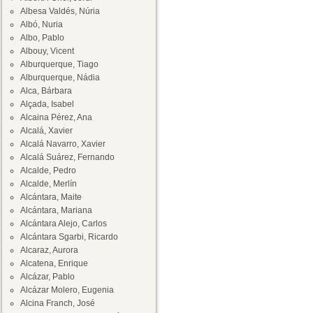
Albesa Valdés, Núria
Albó, Nuria
Albo, Pablo
Albouy, Vicent
Alburquerque, Tiago
Alburquerque, Nádia
Alca, Bárbara
Alçada, Isabel
Alcaina Pérez, Ana
Alcalá, Xavier
Alcalá Navarro, Xavier
Alcalá Suárez, Fernando
Alcalde, Pedro
Alcalde, Merlín
Alcántara, Maite
Alcántara, Mariana
Alcántara Alejo, Carlos
Alcántara Sgarbi, Ricardo
Alcaraz, Aurora
Alcatena, Enrique
Alcázar, Pablo
Alcázar Molero, Eugenia
Alcina Franch, José