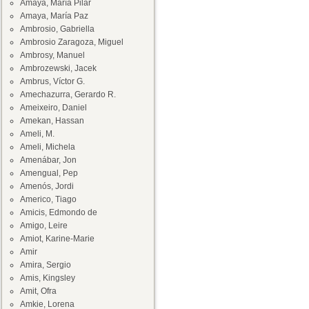
Amaya, María Pilar
Amaya, María Paz
Ambrosio, Gabriella
Ambrosio Zaragoza, Miguel
Ambrosy, Manuel
Ambrozewski, Jacek
Ambrus, Víctor G.
Amechazurra, Gerardo R.
Ameixeiro, Daniel
Amekan, Hassan
Ameli, M.
Ameli, Michela
Amenábar, Jon
Amengual, Pep
Amenós, Jordi
Americo, Tiago
Amicis, Edmondo de
Amigo, Leire
Amiot, Karine-Marie
Amir
Amira, Sergio
Amis, Kingsley
Amit, Ofra
Amkie, Lorena