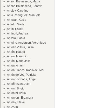
Ansón Balmaseda, Marta
Ansón Balmaseda, Beatriz
Anstey, Caroline
Anta Rodríguez, Manuela
Antczak, Kasia
Antelo, Marta
Antín, Estela
Antinori, Andrea
Antista, Paola
Antoine-Andersen, Véronique
Antolín Villota, Luisa
Antón, Rafael
Antón, Mauricio
Antón, María José
Anton, Anton
Antón Blanco, Rocío del Mar
Antón de Vez, Patricia
Antón Svoboda, Ángel
Antoñanzas, Julio
Antoni, Birgit
Antonini, Ilaria
Antonioni, Eleanora
Antony, Steve
Anuvela