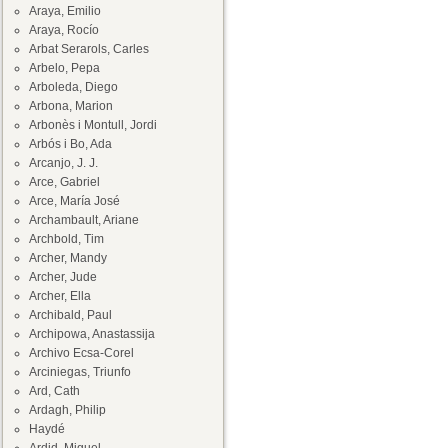
Araya, Emilio
Araya, Rocío
Arbat Serarols, Carles
Arbelo, Pepa
Arboleda, Diego
Arbona, Marion
Arbonès i Montull, Jordi
Arbós i Bo, Ada
Arcanjo, J. J.
Arce, Gabriel
Arce, María José
Archambault, Ariane
Archbold, Tim
Archer, Mandy
Archer, Jude
Archer, Ella
Archibald, Paul
Archipowa, Anastassija
Archivo Ecsa-Corel
Arciniegas, Triunfo
Ard, Cath
Ardagh, Philip
Haydé