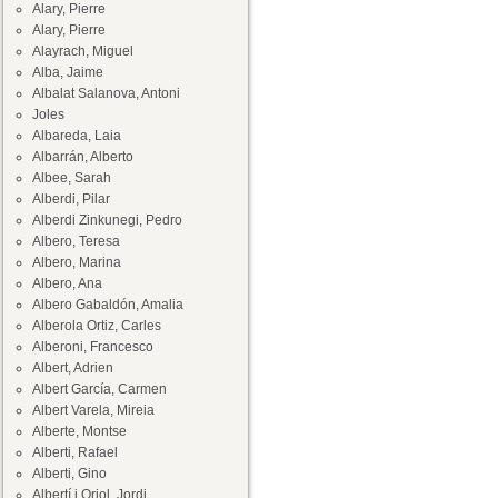
Alary, Pierre
Alary, Pierre
Alayrach, Miguel
Alba, Jaime
Albalat Salanova, Antoni
Joles
Albareda, Laia
Albarrán, Alberto
Albee, Sarah
Alberdi, Pilar
Alberdi Zinkunegi, Pedro
Albero, Teresa
Albero, Marina
Albero, Ana
Albero Gabaldón, Amalia
Alberola Ortiz, Carles
Alberoni, Francesco
Albert, Adrien
Albert García, Carmen
Albert Varela, Mireia
Alberte, Montse
Alberti, Rafael
Alberti, Gino
Albertí i Oriol, Jordi