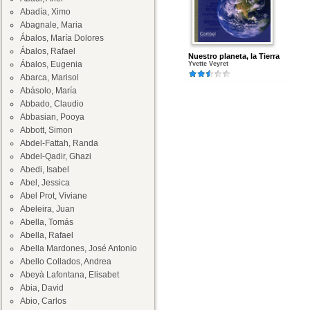
Abadía, Ximo
Abagnale, Maria
Ábalos, María Dolores
Ábalos, Rafael
Nuestro planeta, la Tierra
Ábalos, Eugenia
Yvette Veyret
Abarca, Marisol
Abásolo, María
Abbado, Claudio
Abbasian, Pooya
Abbott, Simon
Abdel-Fattah, Randa
Abdel-Qadir, Ghazi
Abedi, Isabel
Abel, Jessica
Abel Prot, Viviane
Abeleira, Juan
Abella, Tomás
Abella, Rafael
Abella Mardones, José Antonio
Abello Collados, Andrea
Abeyà Lafontana, Elisabet
Abia, David
Abio, Carlos