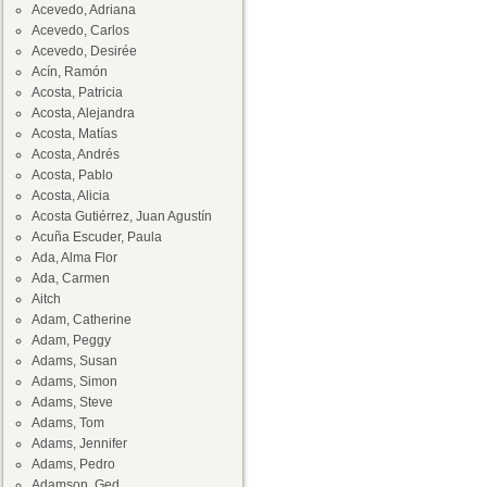
Acevedo, Adriana
Acevedo, Carlos
Acevedo, Desirée
Acín, Ramón
Acosta, Patricia
Acosta, Alejandra
Acosta, Matías
Acosta, Andrés
Acosta, Pablo
Acosta, Alicia
Acosta Gutiérrez, Juan Agustín
Acuña Escuder, Paula
Ada, Alma Flor
Ada, Carmen
Aitch
Adam, Catherine
Adam, Peggy
Adams, Susan
Adams, Simon
Adams, Steve
Adams, Tom
Adams, Jennifer
Adams, Pedro
Adamson, Ged