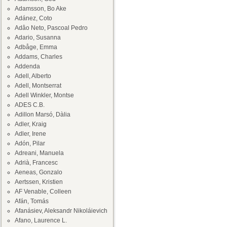
Adamsson, Bo Ake
Adánez, Coto
Adâo Neto, Pascoal Pedro
Adario, Susanna
Adbåge, Emma
Addams, Charles
Addenda
Adell, Alberto
Adell, Montserrat
Adell Winkler, Montse
ADES C.B.
Adillon Marsó, Dàlia
Adler, Kraig
Adler, Irene
Adón, Pilar
Adreani, Manuela
Adrià, Francesc
Aeneas, Gonzalo
Aertssen, Kristien
AF Venable, Colleen
Afán, Tomás
Afanásiev, Aleksandr Nikoláievich
Afano, Laurence L.