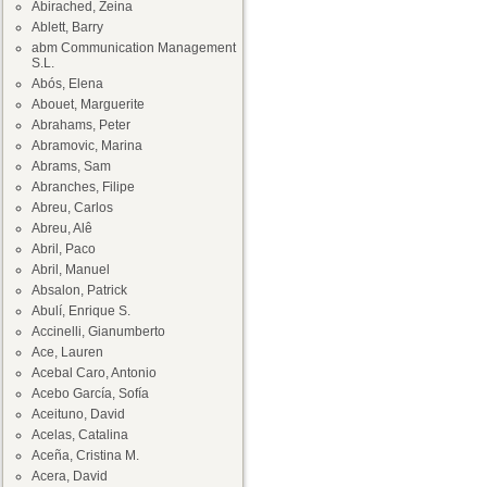
Abirached, Zeina
Ablett, Barry
abm Communication Management
S.L.
Abós, Elena
Abouet, Marguerite
Abrahams, Peter
Abramovic, Marina
Abrams, Sam
Abranches, Filipe
Abreu, Carlos
Abreu, Alê
Abril, Paco
Abril, Manuel
Absalon, Patrick
Abulí, Enrique S.
Accinelli, Gianumberto
Ace, Lauren
Acebal Caro, Antonio
Acebo García, Sofía
Aceituno, David
Acelas, Catalina
Aceña, Cristina M.
Acera, David