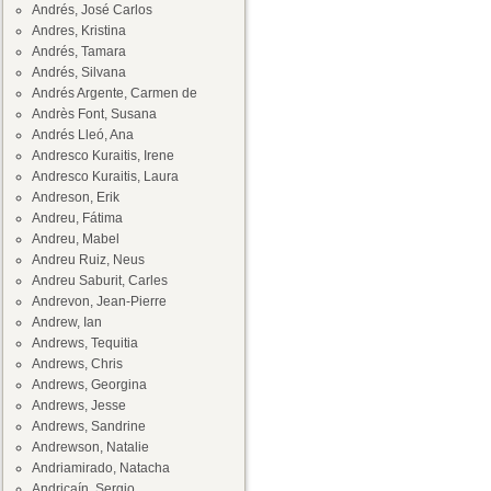
Andrés, José Carlos
Andres, Kristina
Andrés, Tamara
Andrés, Silvana
Andrés Argente, Carmen de
Andrès Font, Susana
Andrés Lleó, Ana
Andresco Kuraitis, Irene
Andresco Kuraitis, Laura
Andreson, Erik
Andreu, Fátima
Andreu, Mabel
Andreu Ruiz, Neus
Andreu Saburit, Carles
Andrevon, Jean-Pierre
Andrew, Ian
Andrews, Tequitia
Andrews, Chris
Andrews, Georgina
Andrews, Jesse
Andrews, Sandrine
Andrewson, Natalie
Andriamirado, Natacha
Andricaín, Sergio