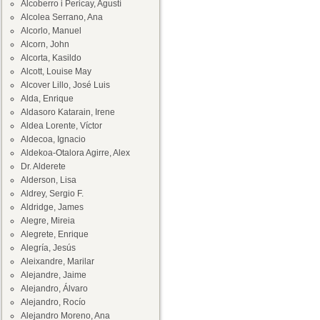
Alcoberro i Pericay, Agustí
Alcolea Serrano, Ana
Alcorlo, Manuel
Alcorn, John
Alcorta, Kasildo
Alcott, Louise May
Alcover Lillo, José Luis
Alda, Enrique
Aldasoro Katarain, Irene
Aldea Lorente, Víctor
Aldecoa, Ignacio
Aldekoa-Otalora Agirre, Alex
Dr. Alderete
Alderson, Lisa
Aldrey, Sergio F.
Aldridge, James
Alegre, Mireia
Alegrete, Enrique
Alegría, Jesús
Aleixandre, Marilar
Alejandre, Jaime
Alejandro, Álvaro
Alejandro, Rocío
Alejandro Moreno, Ana