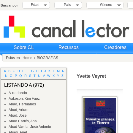
Edad
País
Género
Buscar por
Sobre CL
Recursos
Creadores
Estás en :
Home
/
BIOGRAFIAS
A
B
C
D
E
F
G
H
I
J
K
L
M
N
Yvette Veyret
Ñ
O
P
Q
R
S
T
U
V
W
X
Y
Z
LISTANDO
A
(972)
A-rredondo
Aakeson, Kim Fupz
Abad, Hermanos
Abad, Arturo
Abad, José
Abad Carlés, Ana
Abad Varela, José Antonio
Abadi, Ariel