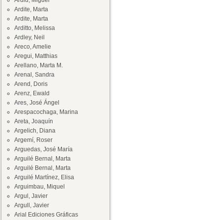
Ardid, Miguel
Ardite, Marta
Ardite, Marta
Arditto, Melissa
Ardley, Neil
Areco, Amelie
Aregui, Matthias
Arellano, Marta M.
Arenal, Sandra
Arend, Doris
Arenz, Ewald
Ares, José Ángel
Arespacochaga, Marina
Areta, Joaquín
Argelich, Diana
Argemí, Roser
Arguedas, José María
Arguilé Bernal, Marta
Arguilé Bernal, Marta
Arguilé Martínez, Elisa
Arguimbau, Miquel
Argul, Javier
Argull, Javier
Arial Ediciones Gráficas