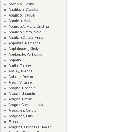
Aoyama, Gosho
Apablaza, Claudia
Aparicio, Raquel
Aparicio, Nuria
Aparicio A, María Cristina
Aparicio Alfaro, Nora
Aparicio Català, Anna
Appanah, Nathacha
Applebaum , Kirsty
Applegate, Katherine
Appollo
Aprile, Thierry
Apsley, Brenda
Aptekar, Devan
Aracil, Virginie
Aragno, Rachele
Aragón, Joaquín
Aragón, Emilio
Aragón Cavaller, Lola
Aragonés, Sergio
Aragonés, Luis
Elena
Araguz Castrodeza, Javier