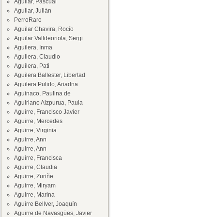
Aguilar, Pascual
Aguilar, Julián
PerroRaro
Aguilar Chavira, Rocío
Aguilar Valldeoriola, Sergi
Aguilera, Inma
Aguilera, Claudio
Aguilera, Pati
Aguilera Ballester, Libertad
Aguilera Pulido, Ariadna
Aguinaco, Paulina de
Aguiriano Aizpurua, Paula
Aguirre, Francisco Javier
Aguirre, Mercedes
Aguirre, Virginia
Aguirre, Ann
Aguirre, Ann
Aguirre, Francisca
Aguirre, Claudia
Aguirre, Zuriñe
Aguirre, Miryam
Aguirre, Marina
Aguirre Bellver, Joaquín
Aguirre de Navasgües, Javier