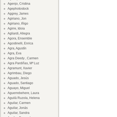
Agenjo, Cristina
Agephotostock
Aggrey, James
Agiriano, Jon
Agiriano, Iñigo
Agirre, Idoia
Agliardi, Allegra
Agora, Ensemble
Agostinelli, Enrica
Agra, Agustín
Agra, Eva
Agra Deedy , Carmen
Agra Pardiñas, Mª Luz
Agramunt, Xavier
Agrimbau, Diego
Aguado, Jesús
Aguado, Santiago
Aguayo, Miguel
Aguerrebehere, Laura
Aguilà Ruzola, Helena
Aguilar, Carmen
Aguilar, Jonás
Aguilar, Sandra