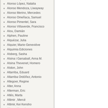
Alonso López, Natalia
Alonso Mendoza, Liwayway
Alonso Merino, Mercedes
Alonso Omeñaca, Samuel
Alonso Pimentel, Sara
Alonso Villaverde, Francisco
Alou, Damián
Alphen, Pauline
Alquézar, Julia
Alquier, Marie-Geneviève
Alquimia Ediciones
Alsberg, Sasha
Alsina i Garsaball, Anna M.
Alsina Thevenet, Homero
Alston, John
Altarriba, Eduard
Altarriba Ordóñez, Antonio
Altegoer, Regine
Alter, Anna
Alterman, Eric
Altés, Marta
Altimir , Mercé
Altimir, Kei Kensho