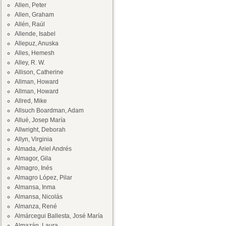
Allen, Peter
Allen, Graham
Allén, Raúl
Allende, Isabel
Allepuz, Anuska
Alles, Hemesh
Alley, R. W.
Allison, Catherine
Allman, Howard
Allman, Howard
Allred, Mike
Allsuch Boardman, Adam
Allué, Josep María
Allwright, Deborah
Allyn, Virginia
Almada, Ariel Andrés
Almagor, Gila
Almagro, Inés
Almagro López, Pilar
Almansa, Inma
Almansa, Nicolás
Almanza, René
Almárcegui Ballesta, José María
Almazán, Laura