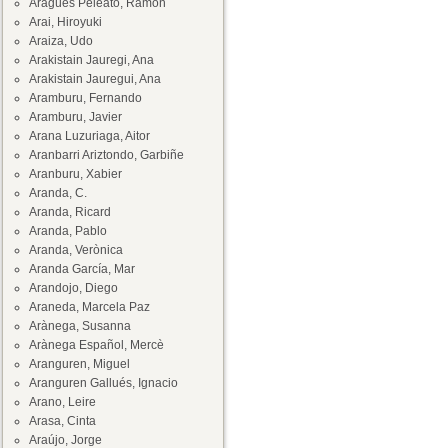
Aragüés Peleato, Ramón
Arai, Hiroyuki
Araiza, Udo
Arakistain Jauregi, Ana
Arakistain Jauregui, Ana
Aramburu, Fernando
Aramburu, Javier
Arana Luzuriaga, Aitor
Aranbarri Ariztondo, Garbiñe
Aranburu, Xabier
Aranda, C.
Aranda, Ricard
Aranda, Pablo
Aranda, Verònica
Aranda García, Mar
Arandojo, Diego
Araneda, Marcela Paz
Arànega, Susanna
Arànega Español, Mercè
Aranguren, Miguel
Aranguren Gallués, Ignacio
Arano, Leire
Arasa, Cinta
Araújo, Jorge