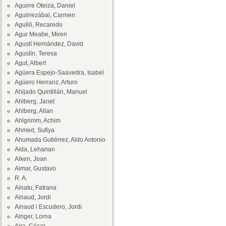
Aguirre Oteiza, Daniel
Aguirrezábal, Carmen
Agulló, Recaredo
Agur Meabe, Miren
Agustí Hernández, David
Agustín, Teresa
Agut, Albert
Agüera Espejo-Saavedra, Isabel
Agüero Herranz, Arturo
Ahijado Quintillán, Manuel
Ahlberg, Janet
Ahlberg, Allan
Ahlgrimm, Achim
Ahmed, Sufiya
Ahumada Gutiérrez, Aldo Antonio
Aida, Lehanan
Aiken, Joan
Aimar, Gustavo
R. A.
Ainatu, Fatrana
Ainaud, Jordi
Ainaud i Escudero, Jordi
Ainger, Lorna