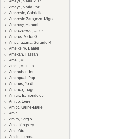
Amaya, María Pilar
Amaya, María Paz
Ambrosio, Gabriella
Ambrosio Zaragoza, Miguel
Ambrosy, Manuel
Ambrozewski, Jacek
Ambrus, Víctor G.
Amechazurra, Gerardo R.
Ameixeiro, Daniel
Amekan, Hassan
Ameli, M.
Ameli, Michela
Amenábar, Jon
Amengual, Pep
Amenós, Jordi
Americo, Tiago
Amicis, Edmondo de
Amigo, Leire
Amiot, Karine-Marie
Amir
Amira, Sergio
Amis, Kingsley
Amit, Ofra
Amkie, Lorena