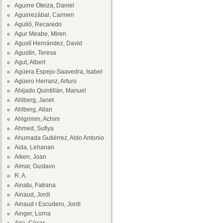
Aguirre Oteiza, Daniel
Aguirrezábal, Carmen
Agulló, Recaredo
Agur Meabe, Miren
Agustí Hernández, David
Agustín, Teresa
Agut, Albert
Agüera Espejo-Saavedra, Isabel
Agüero Herranz, Arturo
Ahijado Quintillán, Manuel
Ahlberg, Janet
Ahlberg, Allan
Ahlgrimm, Achim
Ahmed, Sufiya
Ahumada Gutiérrez, Aldo Antonio
Aida, Lehanan
Aiken, Joan
Aimar, Gustavo
R. A.
Ainatu, Fatrana
Ainaud, Jordi
Ainaud i Escudero, Jordi
Ainger, Lorna