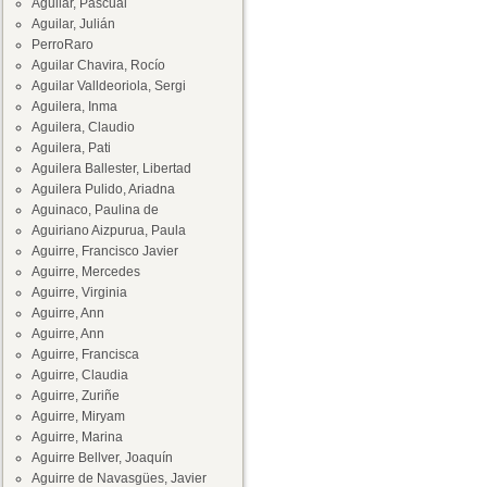
Aguilar, Pascual
Aguilar, Julián
PerroRaro
Aguilar Chavira, Rocío
Aguilar Valldeoriola, Sergi
Aguilera, Inma
Aguilera, Claudio
Aguilera, Pati
Aguilera Ballester, Libertad
Aguilera Pulido, Ariadna
Aguinaco, Paulina de
Aguiriano Aizpurua, Paula
Aguirre, Francisco Javier
Aguirre, Mercedes
Aguirre, Virginia
Aguirre, Ann
Aguirre, Ann
Aguirre, Francisca
Aguirre, Claudia
Aguirre, Zuriñe
Aguirre, Miryam
Aguirre, Marina
Aguirre Bellver, Joaquín
Aguirre de Navasgües, Javier