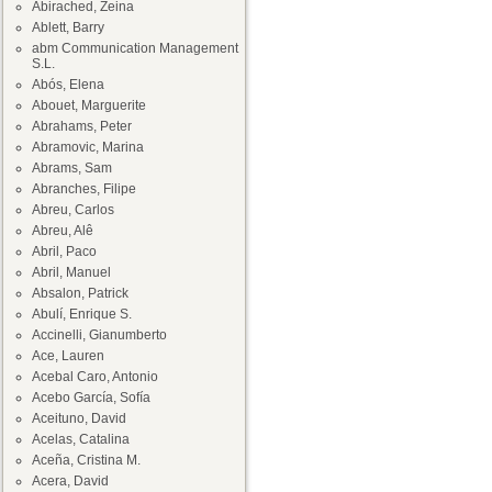
Abirached, Zeina
Ablett, Barry
abm Communication Management
S.L.
Abós, Elena
Abouet, Marguerite
Abrahams, Peter
Abramovic, Marina
Abrams, Sam
Abranches, Filipe
Abreu, Carlos
Abreu, Alê
Abril, Paco
Abril, Manuel
Absalon, Patrick
Abulí, Enrique S.
Accinelli, Gianumberto
Ace, Lauren
Acebal Caro, Antonio
Acebo García, Sofía
Aceituno, David
Acelas, Catalina
Aceña, Cristina M.
Acera, David