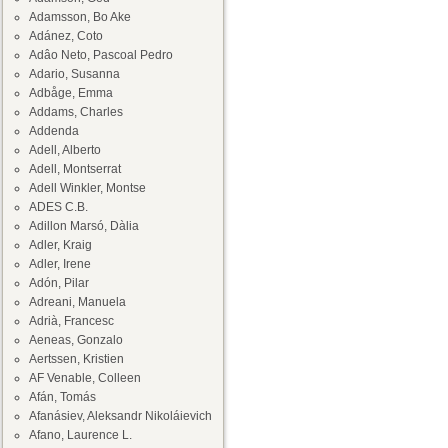
Adamsson, Bo Ake
Adánez, Coto
Adâo Neto, Pascoal Pedro
Adario, Susanna
Adbåge, Emma
Addams, Charles
Addenda
Adell, Alberto
Adell, Montserrat
Adell Winkler, Montse
ADES C.B.
Adillon Marsó, Dàlia
Adler, Kraig
Adler, Irene
Adón, Pilar
Adreani, Manuela
Adrià, Francesc
Aeneas, Gonzalo
Aertssen, Kristien
AF Venable, Colleen
Afán, Tomás
Afanásiev, Aleksandr Nikoláievich
Afano, Laurence L.