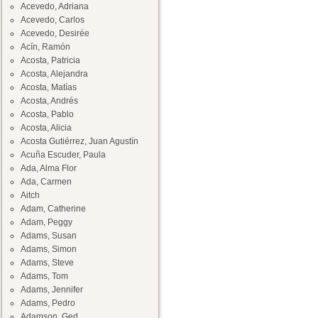
Acevedo, Adriana
Acevedo, Carlos
Acevedo, Desirée
Acín, Ramón
Acosta, Patricia
Acosta, Alejandra
Acosta, Matías
Acosta, Andrés
Acosta, Pablo
Acosta, Alicia
Acosta Gutiérrez, Juan Agustín
Acuña Escuder, Paula
Ada, Alma Flor
Ada, Carmen
Aitch
Adam, Catherine
Adam, Peggy
Adams, Susan
Adams, Simon
Adams, Steve
Adams, Tom
Adams, Jennifer
Adams, Pedro
Adamson, Ged