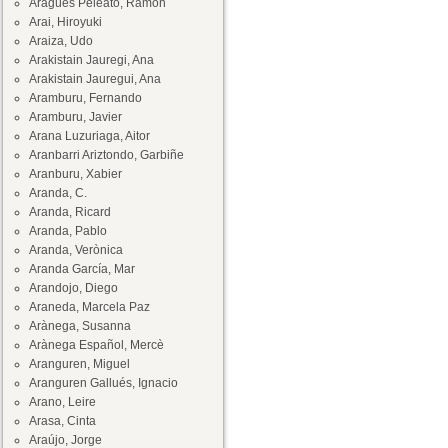
Aragüés Peleato, Ramón
Arai, Hiroyuki
Araiza, Udo
Arakistain Jauregi, Ana
Arakistain Jauregui, Ana
Aramburu, Fernando
Aramburu, Javier
Arana Luzuriaga, Aitor
Aranbarri Ariztondo, Garbiñe
Aranburu, Xabier
Aranda, C.
Aranda, Ricard
Aranda, Pablo
Aranda, Verònica
Aranda García, Mar
Arandojo, Diego
Araneda, Marcela Paz
Arànega, Susanna
Arànega Español, Mercè
Aranguren, Miguel
Aranguren Gallués, Ignacio
Arano, Leire
Arasa, Cinta
Araújo, Jorge