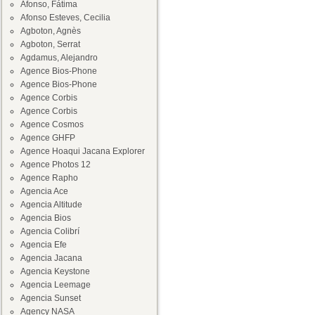
Afonso, Fátima
Afonso Esteves, Cecilia
Agboton, Agnès
Agboton, Serrat
Agdamus, Alejandro
Agence Bios-Phone
Agence Bios-Phone
Agence Corbis
Agence Corbis
Agence Cosmos
Agence GHFP
Agence Hoaqui Jacana Explorer
Agence Photos 12
Agence Rapho
Agencia Ace
Agencia Altitude
Agencia Bios
Agencia Colibrí
Agencia Efe
Agencia Jacana
Agencia Keystone
Agencia Leemage
Agencia Sunset
Agency NASA