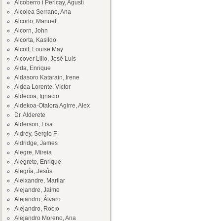
Alcoberro i Pericay, Agustí
Alcolea Serrano, Ana
Alcorlo, Manuel
Alcorn, John
Alcorta, Kasildo
Alcott, Louise May
Alcover Lillo, José Luis
Alda, Enrique
Aldasoro Katarain, Irene
Aldea Lorente, Víctor
Aldecoa, Ignacio
Aldekoa-Otalora Agirre, Alex
Dr. Alderete
Alderson, Lisa
Aldrey, Sergio F.
Aldridge, James
Alegre, Mireia
Alegrete, Enrique
Alegría, Jesús
Aleixandre, Marilar
Alejandre, Jaime
Alejandro, Álvaro
Alejandro, Rocío
Alejandro Moreno, Ana