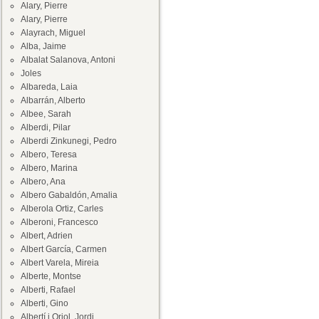
Alary, Pierre
Alary, Pierre
Alayrach, Miguel
Alba, Jaime
Albalat Salanova, Antoni
Joles
Albareda, Laia
Albarrán, Alberto
Albee, Sarah
Alberdi, Pilar
Alberdi Zinkunegi, Pedro
Albero, Teresa
Albero, Marina
Albero, Ana
Albero Gabaldón, Amalia
Alberola Ortiz, Carles
Alberoni, Francesco
Albert, Adrien
Albert García, Carmen
Albert Varela, Mireia
Alberte, Montse
Alberti, Rafael
Alberti, Gino
Albertí i Oriol, Jordi