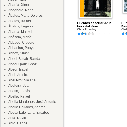
Abadía, Ximo
Abagnale, Maria
Ábalos, María Dolores
Ábalos, Rafael
Cuentos de terror de la
Cue
Ábalos, Eugenia
boca del túnel
Bar
Chris Priestley
Chri
Abarca, Marisol
Abásolo, María
Abbado, Claudio
Abbasian, Pooya
Abbott, Simon
Abdel-Fattah, Randa
Abdel-Qadir, Ghazi
Abedi, Isabel
Abel, Jessica
Abel Prot, Viviane
Abeleira, Juan
Abella, Tomás
Abella, Rafael
Abella Mardones, José Antonio
Abello Collados, Andrea
Abeyà Lafontana, Elisabet
Abia, David
Abio, Carlos