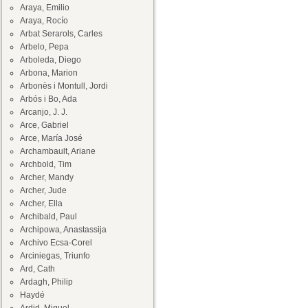
Araya, Emilio
Araya, Rocío
Arbat Serarols, Carles
Arbelo, Pepa
Arboleda, Diego
Arbona, Marion
Arbonès i Montull, Jordi
Arbós i Bo, Ada
Arcanjo, J. J.
Arce, Gabriel
Arce, María José
Archambault, Ariane
Archbold, Tim
Archer, Mandy
Archer, Jude
Archer, Ella
Archibald, Paul
Archipowa, Anastassija
Archivo Ecsa-Corel
Arciniegas, Triunfo
Ard, Cath
Ardagh, Philip
Haydé