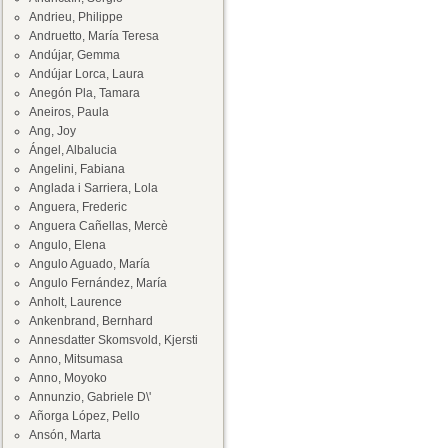
Andrieu, Philippe
Andruetto, María Teresa
Andújar, Gemma
Andújar Lorca, Laura
Anegón Pla, Tamara
Aneiros, Paula
Ang, Joy
Ángel, Albalucia
Angelini, Fabiana
Anglada i Sarriera, Lola
Anguera, Frederic
Anguera Cañellas, Mercè
Angulo, Elena
Angulo Aguado, María
Angulo Fernández, María
Anholt, Laurence
Ankenbrand, Bernhard
Annesdatter Skomsvold, Kjersti
Anno, Mitsumasa
Anno, Moyoko
Annunzio, Gabriele D\'
Añorga López, Pello
Ansón, Marta