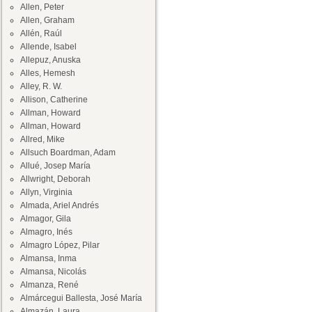
Allen, Peter
Allen, Graham
Allén, Raúl
Allende, Isabel
Allepuz, Anuska
Alles, Hemesh
Alley, R. W.
Allison, Catherine
Allman, Howard
Allman, Howard
Allred, Mike
Allsuch Boardman, Adam
Allué, Josep María
Allwright, Deborah
Allyn, Virginia
Almada, Ariel Andrés
Almagor, Gila
Almagro, Inés
Almagro López, Pilar
Almansa, Inma
Almansa, Nicolás
Almanza, René
Almárcegui Ballesta, José María
Almazán, Laura