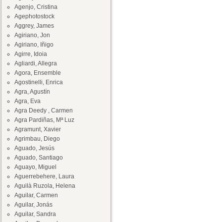
Agenjo, Cristina
Agephotostock
Aggrey, James
Agiriano, Jon
Agiriano, Iñigo
Agirre, Idoia
Agliardi, Allegra
Agora, Ensemble
Agostinelli, Enrica
Agra, Agustín
Agra, Eva
Agra Deedy , Carmen
Agra Pardiñas, Mª Luz
Agramunt, Xavier
Agrimbau, Diego
Aguado, Jesús
Aguado, Santiago
Aguayo, Miguel
Aguerrebehere, Laura
Aguilà Ruzola, Helena
Aguilar, Carmen
Aguilar, Jonás
Aguilar, Sandra