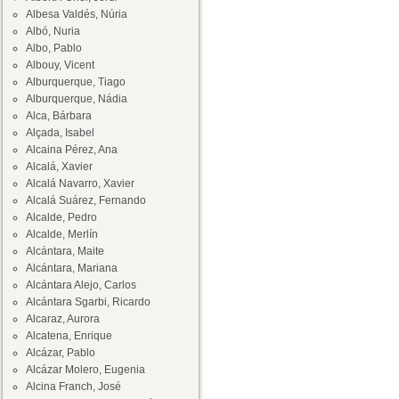
Albesa Valdés, Núria
Albó, Nuria
Albo, Pablo
Albouy, Vicent
Alburquerque, Tiago
Alburquerque, Nádia
Alca, Bárbara
Alçada, Isabel
Alcaina Pérez, Ana
Alcalá, Xavier
Alcalá Navarro, Xavier
Alcalá Suárez, Fernando
Alcalde, Pedro
Alcalde, Merlín
Alcántara, Maite
Alcántara, Mariana
Alcántara Alejo, Carlos
Alcántara Sgarbi, Ricardo
Alcaraz, Aurora
Alcatena, Enrique
Alcázar, Pablo
Alcázar Molero, Eugenia
Alcina Franch, José