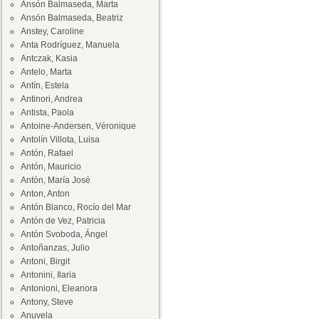
Ansón Balmaseda, Marta
Ansón Balmaseda, Beatriz
Anstey, Caroline
Anta Rodríguez, Manuela
Antczak, Kasia
Antelo, Marta
Antín, Estela
Antinori, Andrea
Antista, Paola
Antoine-Andersen, Véronique
Antolín Villota, Luisa
Antón, Rafael
Antón, Mauricio
Antón, María José
Anton, Anton
Antón Blanco, Rocío del Mar
Antón de Vez, Patricia
Antón Svoboda, Ángel
Antoñanzas, Julio
Antoni, Birgit
Antonini, Ilaria
Antonioni, Eleanora
Antony, Steve
Anuvela