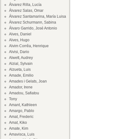
Álvarez Rilla, Lucía
Álvarez Salas, Omar
Álvarez Santamarina, María Luisa
Álvarez Schurmann, Sabina
Álvaro Garrido, José Antonio
Alves, Daniel
Alves, Hugo
Alvim Corrêa, Henrique
Alvisi, Dario
Alwett, Audrey
Alzial, Sylvain
Alzueta, Luis
Amade, Emilio
Amades i Gelats, Joan
Amador, Irene
Amadou, Safiatou
Tony
Amant, Kathleen
Amargo, Pablo
Amat, Frederic
Amat, Kiko
Amate, Kim
Amavisca, Luis