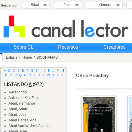
Edad
País
Género
Buscar por
Sobre CL
Recursos
Creadores
Estás en :
Home
/
BIOGRAFIAS
A
B
C
D
E
F
G
H
I
J
K
L
M
N
Chris Priestley
Ñ
O
P
Q
R
S
T
U
V
W
X
Y
Z
LISTANDO
A
(972)
A-rredondo
Aakeson, Kim Fupz
Abad, Hermanos
Abad, Arturo
Abad, José
Abad Carlés, Ana
Abad Varela, José Antonio
Abadi, Ariel