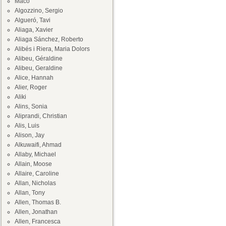
Maco
Algozzino, Sergio
Algueró, Tavi
Aliaga, Xavier
Aliaga Sánchez, Roberto
Alibés i Riera, Maria Dolors
Alibeu, Géraldine
Alibeu, Geraldine
Alice, Hannah
Alier, Roger
Aliki
Alins, Sonia
Aliprandi, Christian
Alis, Luis
Alison, Jay
Alkuwaifi, Ahmad
Allaby, Michael
Allain, Moose
Allaire, Caroline
Allan, Nicholas
Allan, Tony
Allen, Thomas B.
Allen, Jonathan
Allen, Francesca