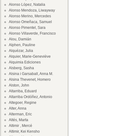
Alonso López, Natalia
Alonso Mendoza, Liwayway
Alonso Merino, Mercedes
Alonso Omeñaca, Samuel
Alonso Pimentel, Sara
Alonso Villaverde, Francisco
Alou, Damián
Alphen, Pauline
Alquézar, Julia
Alquier, Marie-Geneviève
Alquimia Ediciones
Alsberg, Sasha
Alsina i Garsaball, Anna M.
Alsina Thevenet, Homero
Alston, John
Altarriba, Eduard
Altarriba Ordóñez, Antonio
Altegoer, Regine
Alter, Anna
Alterman, Eric
Altés, Marta
Altimir , Mercé
Altimir, Kei Kensho