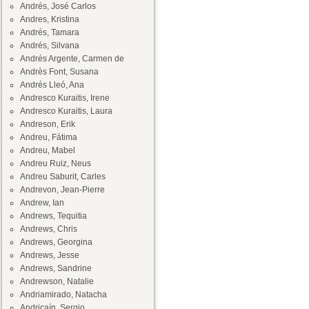
Andrés, José Carlos
Andres, Kristina
Andrés, Tamara
Andrés, Silvana
Andrés Argente, Carmen de
Andrès Font, Susana
Andrés Lleó, Ana
Andresco Kuraitis, Irene
Andresco Kuraitis, Laura
Andreson, Erik
Andreu, Fátima
Andreu, Mabel
Andreu Ruiz, Neus
Andreu Saburit, Carles
Andrevon, Jean-Pierre
Andrew, Ian
Andrews, Tequitia
Andrews, Chris
Andrews, Georgina
Andrews, Jesse
Andrews, Sandrine
Andrewson, Natalie
Andriamirado, Natacha
Andricaín, Sergio