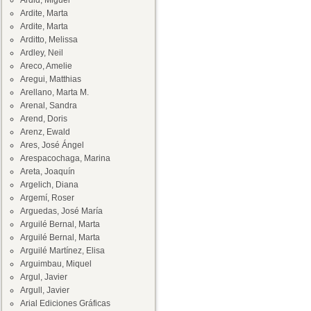
Ardid, Miguel
Ardite, Marta
Ardite, Marta
Arditto, Melissa
Ardley, Neil
Areco, Amelie
Aregui, Matthias
Arellano, Marta M.
Arenal, Sandra
Arend, Doris
Arenz, Ewald
Ares, José Ángel
Arespacochaga, Marina
Areta, Joaquín
Argelich, Diana
Argemí, Roser
Arguedas, José María
Arguilé Bernal, Marta
Arguilé Bernal, Marta
Arguilé Martínez, Elisa
Arguimbau, Miquel
Argul, Javier
Argull, Javier
Arial Ediciones Gráficas