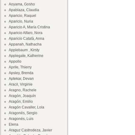
Aoyama, Gosho
Apablaza, Claudia
Aparicio, Raquel
Aparicio, Nuria
Aparicio A, María Cristina
Aparicio Alfaro, Nora
Aparicio Català, Anna
Appanah, Nathacha
Applebaum , Kirsty
Applegate, Katherine
Appollo
Aprile, Thierry
Apsley, Brenda
Aptekar, Devan
Aracil, Virginie
Aragno, Rachele
Aragón, Joaquín
Aragón, Emilio
Aragón Cavaller, Lola
Aragonés, Sergio
Aragonés, Luis
Elena
Araguz Castrodeza, Javier