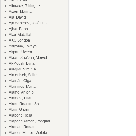
Aira, César
Aitmátov, Tchinghiz
Aizen, Marina
Aja, David
Aja Sánchez, José Luis
Ajhar, Brian
Akar, Abdallah
AKG London
Akiyama, Takayo
Akpan, Uwem
Akram Sha'ban, Mervet
Al-Mousli, Luna
Aladjidi, Virginie
Alafenisch, Salim
Alamán, Olga
Alaminos, María
Álamo, Antonio
Álamos , Pilar
Alane Reason, Sallie
Alani, Ghani
Alapont, Rosa
Alapont Ramon, Pasqual
Alarcao, Renato
Alarcón Muñoz, Violeta