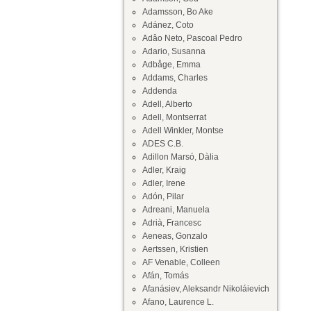
Adamsson, Bo Ake
Adánez, Coto
Adâo Neto, Pascoal Pedro
Adario, Susanna
Adbåge, Emma
Addams, Charles
Addenda
Adell, Alberto
Adell, Montserrat
Adell Winkler, Montse
ADES C.B.
Adillon Marsó, Dàlia
Adler, Kraig
Adler, Irene
Adón, Pilar
Adreani, Manuela
Adrià, Francesc
Aeneas, Gonzalo
Aertssen, Kristien
AF Venable, Colleen
Afán, Tomás
Afanásiev, Aleksandr Nikoláievich
Afano, Laurence L.