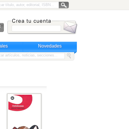
ales
Novedades