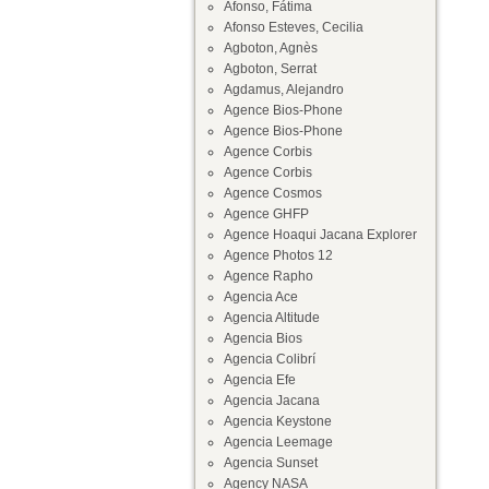
Afonso, Fátima
Afonso Esteves, Cecilia
Agboton, Agnès
Agboton, Serrat
Agdamus, Alejandro
Agence Bios-Phone
Agence Bios-Phone
Agence Corbis
Agence Corbis
Agence Cosmos
Agence GHFP
Agence Hoaqui Jacana Explorer
Agence Photos 12
Agence Rapho
Agencia Ace
Agencia Altitude
Agencia Bios
Agencia Colibrí
Agencia Efe
Agencia Jacana
Agencia Keystone
Agencia Leemage
Agencia Sunset
Agency NASA