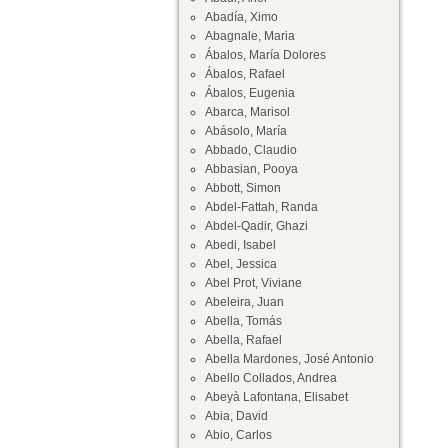
Abadía, Ximo
Abagnale, Maria
Ábalos, María Dolores
Ábalos, Rafael
Ábalos, Eugenia
Abarca, Marisol
Abásolo, María
Abbado, Claudio
Abbasian, Pooya
Abbott, Simon
Abdel-Fattah, Randa
Abdel-Qadir, Ghazi
Abedi, Isabel
Abel, Jessica
Abel Prot, Viviane
Abeleira, Juan
Abella, Tomás
Abella, Rafael
Abella Mardones, José Antonio
Abello Collados, Andrea
Abeyà Lafontana, Elisabet
Abia, David
Abio, Carlos