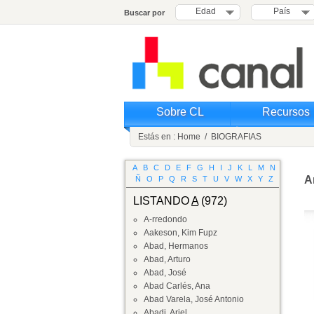
Edad
País
Buscar por
Sobre CL
Recursos
Estás en :
Home
/
BIOGRAFIAS
A
B
C
D
E
F
G
H
I
J
K
L
M
N
A
Ñ
O
P
Q
R
S
T
U
V
W
X
Y
Z
LISTANDO
A
(972)
A-rredondo
Aakeson, Kim Fupz
Abad, Hermanos
Abad, Arturo
Abad, José
Abad Carlés, Ana
Abad Varela, José Antonio
Abadi, Ariel