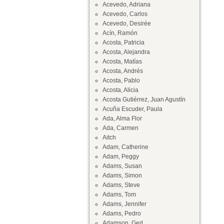
Acevedo, Adriana
Acevedo, Carlos
Acevedo, Desirée
Acín, Ramón
Acosta, Patricia
Acosta, Alejandra
Acosta, Matías
Acosta, Andrés
Acosta, Pablo
Acosta, Alicia
Acosta Gutiérrez, Juan Agustín
Acuña Escuder, Paula
Ada, Alma Flor
Ada, Carmen
Aitch
Adam, Catherine
Adam, Peggy
Adams, Susan
Adams, Simon
Adams, Steve
Adams, Tom
Adams, Jennifer
Adams, Pedro
Adamson, Ged