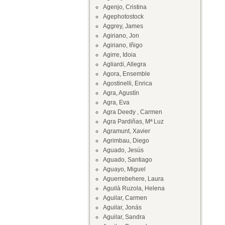
Agenjo, Cristina
Agephotostock
Aggrey, James
Agiriano, Jon
Agiriano, Iñigo
Agirre, Idoia
Agliardi, Allegra
Agora, Ensemble
Agostinelli, Enrica
Agra, Agustín
Agra, Eva
Agra Deedy , Carmen
Agra Pardiñas, Mª Luz
Agramunt, Xavier
Agrimbau, Diego
Aguado, Jesús
Aguado, Santiago
Aguayo, Miguel
Aguerrebehere, Laura
Aguilà Ruzola, Helena
Aguilar, Carmen
Aguilar, Jonás
Aguilar, Sandra