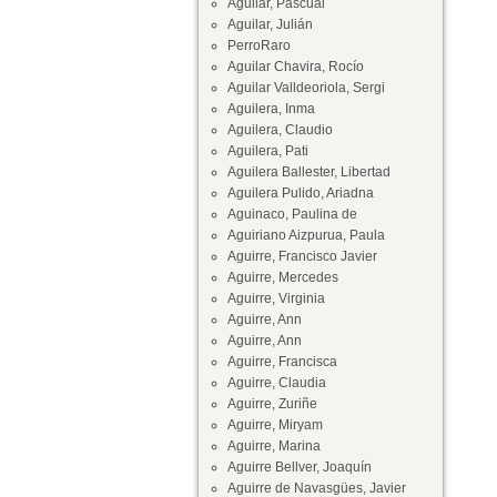
Aguilar, Pascual
Aguilar, Julián
PerroRaro
Aguilar Chavira, Rocío
Aguilar Valldeoriola, Sergi
Aguilera, Inma
Aguilera, Claudio
Aguilera, Pati
Aguilera Ballester, Libertad
Aguilera Pulido, Ariadna
Aguinaco, Paulina de
Aguiriano Aizpurua, Paula
Aguirre, Francisco Javier
Aguirre, Mercedes
Aguirre, Virginia
Aguirre, Ann
Aguirre, Ann
Aguirre, Francisca
Aguirre, Claudia
Aguirre, Zuriñe
Aguirre, Miryam
Aguirre, Marina
Aguirre Bellver, Joaquín
Aguirre de Navasgües, Javier