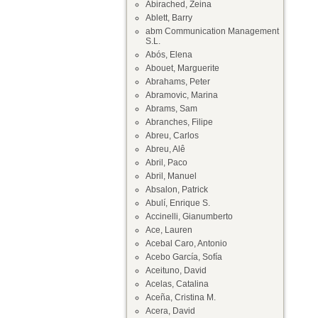
Abirached, Zeina
Ablett, Barry
abm Communication Management
S.L.
Abós, Elena
Abouet, Marguerite
Abrahams, Peter
Abramovic, Marina
Abrams, Sam
Abranches, Filipe
Abreu, Carlos
Abreu, Alê
Abril, Paco
Abril, Manuel
Absalon, Patrick
Abulí, Enrique S.
Accinelli, Gianumberto
Ace, Lauren
Acebal Caro, Antonio
Acebo García, Sofía
Aceituno, David
Acelas, Catalina
Aceña, Cristina M.
Acera, David