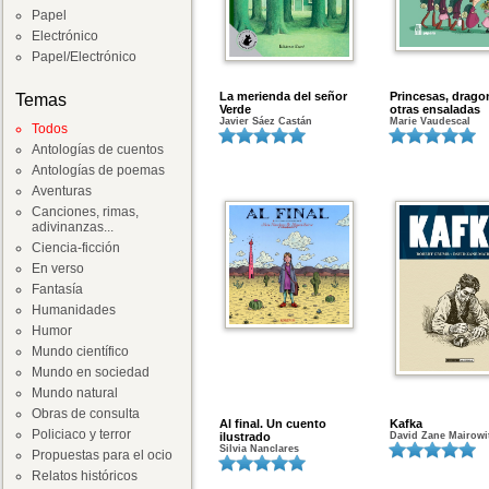
Papel
Electrónico
Papel/Electrónico
La merienda del señor
Princesas, drago
Temas
Verde
otras ensaladas
Javier Sáez Castán
Marie Vaudescal
Todos
Antologías de cuentos
Antologías de poemas
Aventuras
Canciones, rimas,
adivinanzas...
Ciencia-ficción
En verso
Fantasía
Humanidades
Humor
Mundo científico
Mundo en sociedad
Mundo natural
Obras de consulta
Al final. Un cuento
Kafka
Policiaco y terror
ilustrado
David Zane Mairowi
Silvia Nanclares
Propuestas para el ocio
Relatos históricos