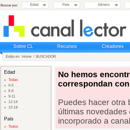
Edad
País
Género
Buscar por
Sobre CL
Recursos
Creadores
Estás en :
Home
/
BUSCADOR
Edad
No hemos encontra
Todas
correspondan con 
0-5
6-8
9-11
Puedes hacer otra b
12-14
15-18
últimas novedades 
País
incorporado a canal 
Todos