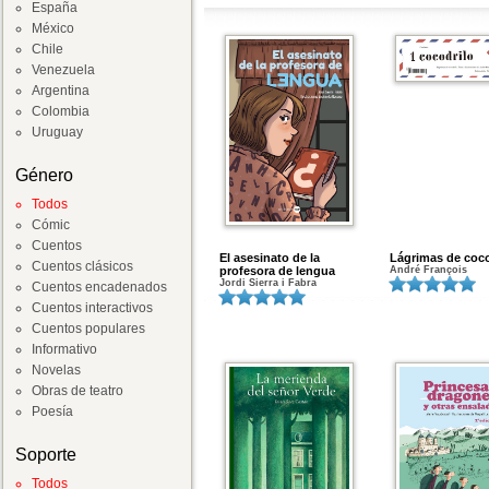
España
México
Chile
Venezuela
Argentina
Colombia
Uruguay
Género
Todos
Cómic
Cuentos
El asesinato de la
Lágrimas de coco
Cuentos clásicos
profesora de lengua
André François
Jordi Sierra i Fabra
Cuentos encadenados
Cuentos interactivos
Cuentos populares
Informativo
Novelas
Obras de teatro
Poesía
Soporte
Todos