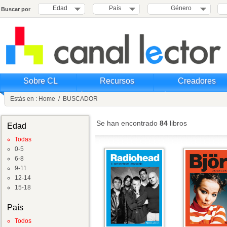
Edad
País
Género
Buscar por
Sobre CL
Recursos
Creadores
Estás en :
Home
/
BUSCADOR
Se han encontrado
84
libros
Edad
Todas
0-5
6-8
9-11
12-14
15-18
País
Todos