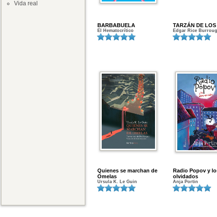
Vida real
BARBABUELA
TARZÁN DE LO
El Hematocrítico
Edgar Rice Burrou
Quienes se marchan de
Radio Popov y lo
Omelas
olvidados
Ursula K. Le Guin
Anja Portin