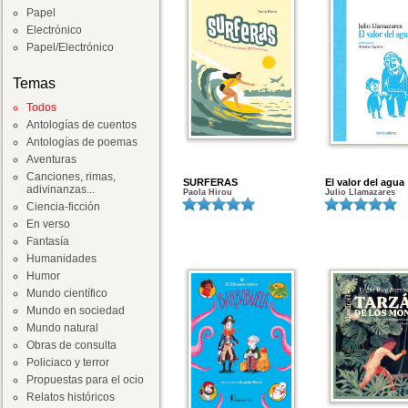
Papel
Electrónico
Papel/Electrónico
Temas
Todos
Antologías de cuentos
Antologías de poemas
Aventuras
Canciones, rimas,
SURFERAS
El valor del agua
adivinanzas...
Paola Hirou
Julio Llamazares
Ciencia-ficción
En verso
Fantasía
Humanidades
Humor
Mundo científico
Mundo en sociedad
Mundo natural
Obras de consulta
Policiaco y terror
Propuestas para el ocio
Relatos históricos