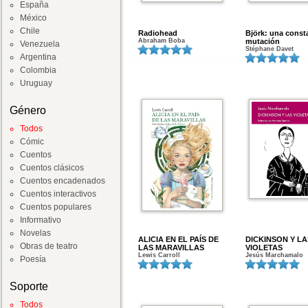
España
México
Chile
Radiohead
Björk: una const
Abraham Boba
mutación
Venezuela
Stéphane Davet
Argentina
Colombia
Uruguay
Género
Todos
Cómic
Cuentos
Cuentos clásicos
Cuentos encadenados
Cuentos interactivos
Cuentos populares
Informativo
Novelas
ALICIA EN EL PAÍS DE
DICKINSON Y LA
Obras de teatro
LAS MARAVILLAS
VIOLETAS
Lewis Carroll
Jesús Marchamalo
Poesía
Soporte
Todos