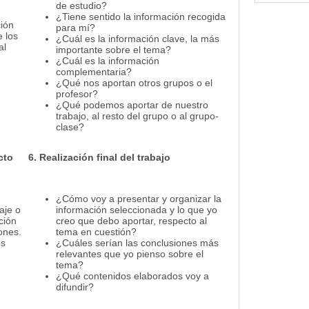
de estudio?
¿Tiene sentido la información recogida
ción
para mí?
e los
¿Cuál es la información clave, la más
al
importante sobre el tema?
¿Cuál es la información
complementaria?
¿Qué nos aportan otros grupos o el
profesor?
¿Qué podemos aportar de nuestro
trabajo, al resto del grupo o al grupo-
clase?
cto
6. Realización final del trabajo
¿Cómo voy a presentar y organizar la
aje o
información seleccionada y lo que yo
ción
creo que debo aportar, respecto al
ones.
tema en cuestión?
os
¿Cuáles serían las conclusiones más
relevantes que yo pienso sobre el
tema?
¿Qué contenidos elaborados voy a
difundir?