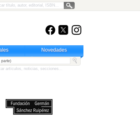
ales
Novedades
 parte)