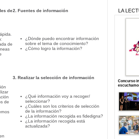
les de
2. Fuentes de información
LA LEC
ápida.
¿Dónde puedo encontrar información
:
sobre el tema de conocimiento?
ada de
¿Cómo logro la información?
íneas
e
3. Realizar la selección de información
Concurso in
escuchamo
ión
izar
¿Qué información voy a recoger/
ación
seleccionar?
os de
¿Cuáles son los criterios de selección
de la información?
remos
¿La información recogida es fidedigna?
¿La información recogida está
actualizada?
 en