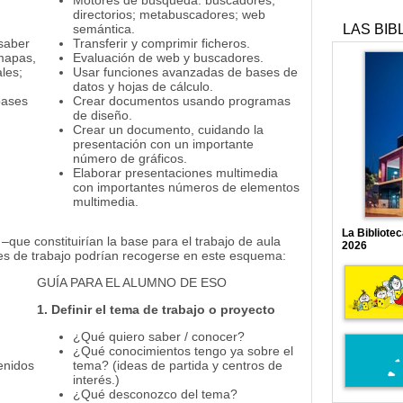
Motores de búsqueda: buscadores;
directorios; metabuscadores; web
semántica.
LAS BIB
 saber
Transferir y comprimir ficheros.
mapas,
Evaluación de web y buscadores.
les;
Usar funciones avanzadas de bases de
datos y hojas de cálculo.
bases
Crear documentos usando programas
de diseño.
Crear un documento, cuidando la
,
presentación con un importante
número de gráficos.
Elaborar presentaciones multimedia
con importantes números de elementos
multimedia.
La Bibliote
que constituirían la base para el trabajo de aula
2026
es de trabajo podrían recogerse en este esquema:
GUÍA PARA EL ALUMNO DE ESO
1. Definir el tema de trabajo o proyecto
¿Qué quiero saber / conocer?
¿Qué conocimientos tengo ya sobre el
enidos
tema? (ideas de partida y centros de
interés.)
¿Qué desconozco del tema?