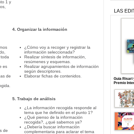
to 1 y
os,
LAS EDI
4. Organizar la información
amos
¿Cómo voy a recoger y registrar la
do,
información seleccionada?
 toda
Realizar síntesis de información,
resúmenes y esquemas.
e es
Realizar agrupamientos de información
según descriptores.
has de
Elaborar fichas de contenidos.
Guia Risari
Premio Inte
ogida.
5. Trabajo de análisis
¿La información recogida responde al
tema que he definido en el punto 1?
¿Qué pienso de la información
recogida?, ¿qué sabemos ya?
¿Debería buscar información
es de
complementaria para aclarar el tema