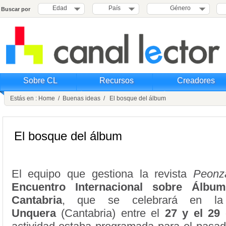
Edad
País
Género
Buscar por
Sobre CL
Recursos
Creadores
Estás en :
Home
/
Buenas ideas
/ El bosque del álbum
El bosque del álbum
El equipo que gestiona la revista
Peonz
Encuentro Internacional sobre Álbum
Cantabria
, que se celebrará en la 
Unquera
(Cantabria) entre el
27 y el 29 