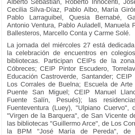
Alberto Sebastián, Roberto Innocenti, Jos
Cecilia Silva-Díaz, Pablo Albo, María Giró
Pablo Larraguibel, Quesia Bernabé, Ga
Antonio Ventura, Pablo Auladell, Manuela 
Ballesteros, Marcello Conta y Carme Solé.
La jornada del miércoles 27 está dedicada
la celebración de encuentros en colegios
bibliotecas. Participan CEIPs de la zon
Cóbreces; CEIP Pintor Escudero, Torrela
Educación Castroverde, Santander; CEIP
Los Corrales de Buelna; Escuela de Arte 
Puente San Miguel; CEIP Manuel Llano
Fuente Salín, Pesués); las residenci
Fuenteventura (Luey), "Ulpiano Cuervo",
"Virgen de la Barquera", de San Vicente d
las bibliotecas "Guillermo Arce", de Los Cor
la BPM "José María de Pereda", de