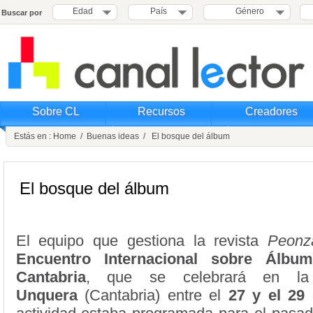
Edad
País
Género
Buscar por
Sobre CL
Recursos
Creadores
Estás en :
Home
/
Buenas ideas
/ El bosque del álbum
El bosque del álbum
El equipo que gestiona la revista
Peonz
Encuentro Internacional sobre Álbum
Cantabria
, que se celebrará en la 
Unquera
(Cantabria) entre el
27 y el 29 