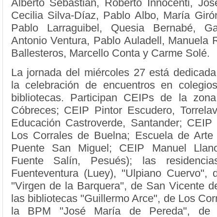
Alberto Sebastián, Roberto Innocenti, Jos
Cecilia Silva-Díaz, Pablo Albo, María Giró
Pablo Larraguibel, Quesia Bernabé, Ga
Antonio Ventura, Pablo Auladell, Manuela 
Ballesteros, Marcello Conta y Carme Solé.
La jornada del miércoles 27 está dedicada
la celebración de encuentros en colegios
bibliotecas. Participan CEIPs de la zon
Cóbreces; CEIP Pintor Escudero, Torrela
Educación Castroverde, Santander; CEIP
Los Corrales de Buelna; Escuela de Arte 
Puente San Miguel; CEIP Manuel Llano
Fuente Salín, Pesués); las residenci
Fuenteventura (Luey), "Ulpiano Cuervo",
"Virgen de la Barquera", de San Vicente d
las bibliotecas "Guillermo Arce", de Los Cor
la BPM "José María de Pereda", de