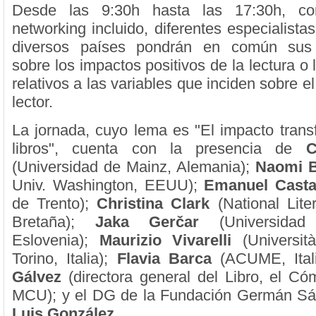
Desde las 9:30h hasta las 17:30h, c
networking incluido, diferentes especialist
diversos países pondrán en común sus 
sobre los impactos positivos de la lectura o 
relativos a las variables que inciden sobre 
lector.
La jornada, cuyo lema es "El impacto trans
libros", cuenta con la presencia de
C
(Universidad de Mainz, Alemania);
Naomi 
Univ. Washington, EEUU);
Emanuel Cast
de Trento);
Christina Clark
(National Lite
Bretaña);
Jaka Gerčar
(Universidad
Eslovenia);
Maurizio Vivarelli
(Universit
Torino, Italia);
Flavia Barca
(ACUME, Ital
Gálvez
(directora general del Libro, el Có
MCU); y el DG de la Fundación Germán Sá
Luis González.