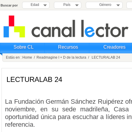
Edad
País
Género
Buscar por
Sobre CL
Recursos
Creadores
Estás en :
Home
/
Readmagine I + D de la lectura
/ LECTURALAB 24
LECTURALAB 24
La Fundación Germán Sánchez Ruipérez ofr
noviembre, en su sede madrileña, Casa 
oportunidad única para escuchar a líderes i
referencia.