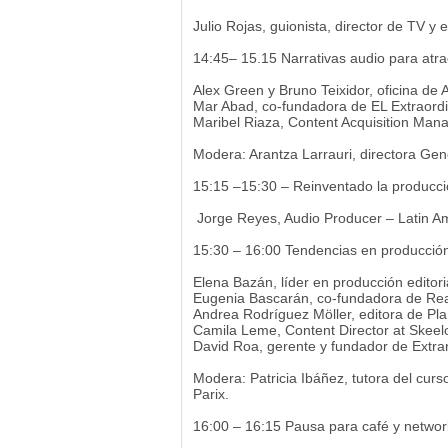
Julio Rojas, guionista, director de TV y 
14:45– 15.15 Narrativas audio para atr
Alex Green y Bruno Teixidor, oficina de A
Mar Abad, co-fundadora de EL Extraordi
Maribel Riaza, Content Acquisition Manag
Modera: Arantza Larrauri, directora Ge
15:15 –15:30 – Reinventado la producc
Jorge Reyes, Audio Producer – Latin 
15:30 – 16:00 Tendencias en producció
Elena Bazán, líder en producción editori
Eugenia Bascarán, co-fundadora de Read
Andrea Rodríguez Möller, editora de Pl
Camila Leme, Content Director at Skeelo
David Roa, gerente y fundador de Extra
Modera: Patricia Ibáñez, tutora del cur
Parix.
16:00 – 16:15 Pausa para café y networ