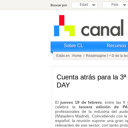
Edad
País
Buscar por
Sobre CL
Recursos
Estás en :
Home
/
Readmagine I + D de la lec
Cuenta atrás para la 3
DAY
El
jueves 19 de febrero
, entre las 9
celebra la
tercera edición de P
profesionales de la industria del aud
(Matadero Madrid). Coincidiendo con la X
español, la reunión supone una gran o
relevantes de ese sector, con tanto pro