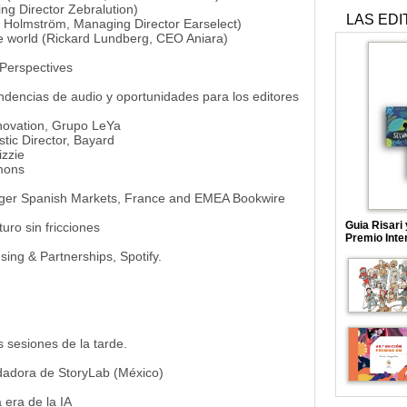
ng Director Zebralution)
LAS EDI
t Holmström, Managing Director Earselect)
 the world (Rickard Lundberg, CEO Aniara)
 Perspectives
dencias de audio y oportunidades para los editores
nnovation, Grupo LeYa
stic Director, Bayard
izzie
Emons
ger Spanish Markets, France and EMEA Bookwire
Guia Risari
turo sin fricciones
Premio Inte
ing & Partnerships, Spotify.
 sesiones de la tarde.
ndadora de StoryLab (México)
 era de la IA