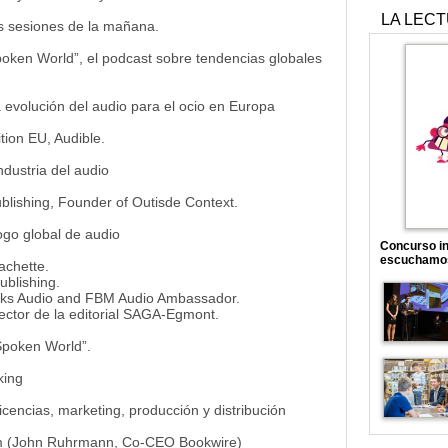
LA LEC
as sesiones de la mañana.
poken World”, el podcast sobre tendencias globales
a evolución del audio para el ocio en Europa
tion EU, Audible.
ndustria del audio
blishing, Founder of Outisde Context.
ogo global de audio
Concurso in
escuchamo
achette.
ublishing.
s Audio and FBM Audio Ambassador.
ctor de la editorial SAGA-Egmont.
Spoken World”.
king
icencias, marketing, producción y distribución
form (John Ruhrmann, Co-CEO Bookwire)