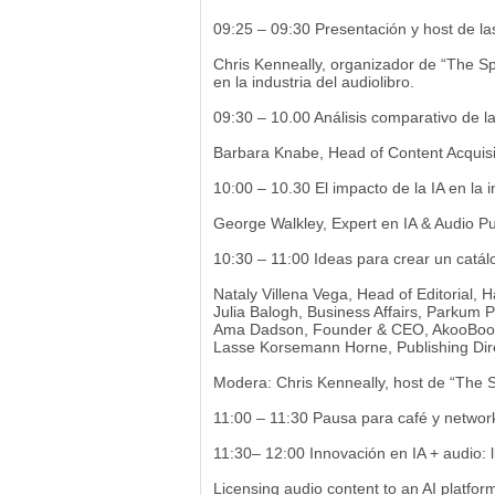
09:25 – 09:30 Presentación y host de l
Chris Kenneally, organizador de “The S
en la industria del audiolibro.
09:30 – 10.00 Análisis comparativo de l
Barbara Knabe, Head of Content Acquisi
10:00 – 10.30 El impacto de la IA en la i
George Walkley, Expert en IA & Audio Pu
10:30 – 11:00 Ideas para crear un catál
Nataly Villena Vega, Head of Editorial, H
Julia Balogh, Business Affairs, Parkum P
Ama Dadson, Founder & CEO, AkooBook
Lasse Korsemann Horne, Publishing Dire
Modera: Chris Kenneally, host de “The 
11:00 – 11:30 Pausa para café y networ
11:30– 12:00 Innovación en IA + audio: l
Licensing audio content to an AI plat