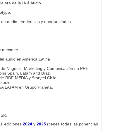
la era de la IA & Audio
etype.
s de audio: tendencias y oportunidades
e mecmec.
del audio en América Latina
o de Negocio, Marketing y Comunicación en PRH.
ions Spain, Latam and Brazil.
o de RDF MEDIA y Storytel Chile.
keelo.
 USA LATAM en Grupo Planeta.
GSR.
as ediciones
2024
y
2025
(tienes todas las ponencias