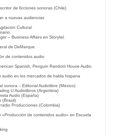
escritor de ficciones sonoras (Chile)
aer a nuevas audiencias
gitación Cultural.
nario.
er – Business Affairs en Storytel.
neral de DeMarque.
ión de contenidos audio
American Spanish, Penguin Random House Audio.
n audio en los mercados de habla hispana
al sonora – Editorial Audiolibre (México)
ing U Audiolibros (Argentina)
aneta Audio (España)
 (Brasil)
rradio Producciones (Colombia)
so «Producción de contenidos audio» en Escuela
king