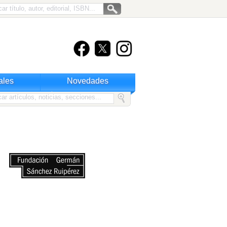
ales
Novedades