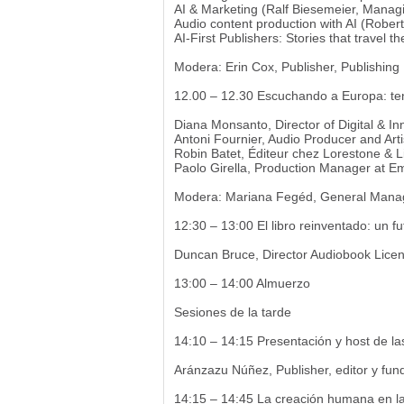
AI & Marketing (Ralf Biesemeier, Managi
Audio content production with AI (Rober
AI-First Publishers: Stories that travel
Modera: Erin Cox, Publisher, Publishing
12.00 – 12.30 Escuchando a Europa: ten
Diana Monsanto, Director of Digital & I
Antoni Fournier, Audio Producer and Arti
Robin Batet, Éditeur chez Lorestone & L
Paolo Girella, Production Manager at 
Modera: Mariana Fegéd, General Mana
12:30 – 13:00 El libro reinventado: un fu
Duncan Bruce, Director Audiobook Licens
13:00 – 14:00 Almuerzo
Sesiones de la tarde
14:10 – 14:15 Presentación y host de las
Aránzazu Núñez, Publisher, editor y fu
14:15 – 14:45 La creación humana en la