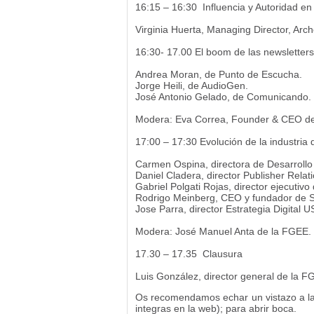
16:15 – 16:30 Influencia y Autoridad en 
Virginia Huerta, Managing Director, Arch
16:30- 17.00 El boom de las newsletter
Andrea Moran, de Punto de Escucha.
Jorge Heili, de AudioGen.
José Antonio Gelado, de Comunicando.
Modera: Eva Correa, Founder & CEO d
17:00 – 17:30 Evolución de la industria 
Carmen Ospina, directora de Desarroll
Daniel Cladera, director Publisher Relat
Gabriel Polgati Rojas, director ejecutiv
Rodrigo Meinberg, CEO y fundador de S
Jose Parra, director Estrategia Digital
Modera: José Manuel Anta de la FGEE.
17.30 – 17.35 Clausura
Luis González, director general de la F
Os recomendamos echar un vistazo a l
integras en la web); para abrir boca.