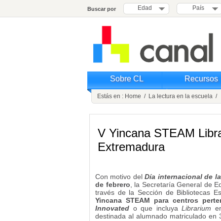
Edad
País
Buscar por
Sobre CL
Recursos
Estás en :
Home
/
La lectura en la escuela
/ 
V Yincana STEAM Libra
Extremadura
Con motivo del
Día internacional de la
de febrero
, la Secretaría General de 
través de la Sección de Bibliotecas 
Yincana STEAM para centros perte
Innovated
o que incluya
Librarium
e
destinada al alumnado matriculado en 3