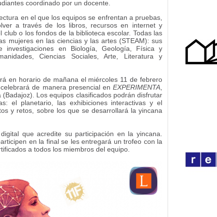
udiantes coordinado por un docente.
lectura en el que los equipos se enfrentan a pruebas,
lver a través de los libros, recursos en internet y
 club o los fondos de la biblioteca escolar. Todas las
las mujeres en las ciencias y las artes (STEAM): sus
e investigaciones en Biología, Geología, Física y
manidades, Ciencias Sociales, Arte, Literatura y
rará en horario de mañana el miércoles 11 de febrero
e celebrará de manera presencial en
EXPERIMENTA
,
 (Badajoz). Los equipos clasificados podrán disfrutar
s: el planetario, las exhibiciones interactivas y el
os y retos, sobre los que se desarrollará la yincana
igital que acredite su participación en la yincana.
ticipen en la final se les entregará un trofeo con la
tificados a todos los miembros del equipo.