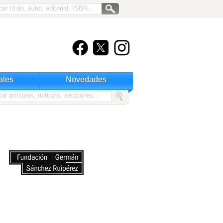
ales
Novedades