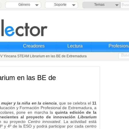
Género
Soporte
Temas
Creadores
Lectura
Profesion
V Yincana STEAM Librarium en las BE de Extremadura
rium en las BE de
 mujer y la niña en la ciencia
, que se celebra el
11
Educación y Formación Profesional de Extremadura, a
Escolares, pone en marcha la
quinta edición de la
necientes al proyecto de innovación
Librarium
n su proyecto
Centro innovated
. La actividad está
º y 4º de la ESO y podrá participar por cada centro