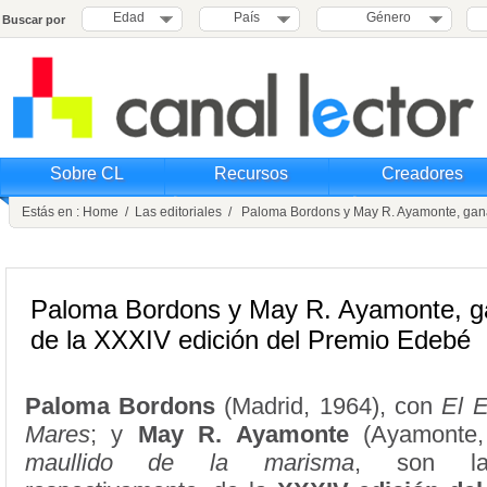
Edad
País
Género
Buscar por
Sobre CL
Recursos
Creadores
Estás en :
Home
/
Las editoriales
/ Paloma Bordons y May R. Ayamonte, gana
Paloma Bordons y May R. Ayamonte, g
de la XXXIV edición del Premio Edebé
Paloma Bordons
(Madrid, 1964), con
El E
Mares
; y
May R. Ayamonte
(Ayamonte,
maullido de la marisma
, son la