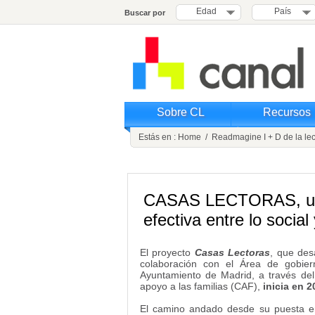
Edad
País
Buscar por
Sobre CL
Recursos
Estás en :
Home
/
Readmagine I + D de la lec
CASAS LECTORAS, un 
efectiva entre lo social 
El proyecto
Casas Lectoras
, que des
colaboración con el Área de gobiern
Ayuntamiento de Madrid, a través de
apoyo a las familias (CAF),
inicia en 
El camino andado desde su puesta en