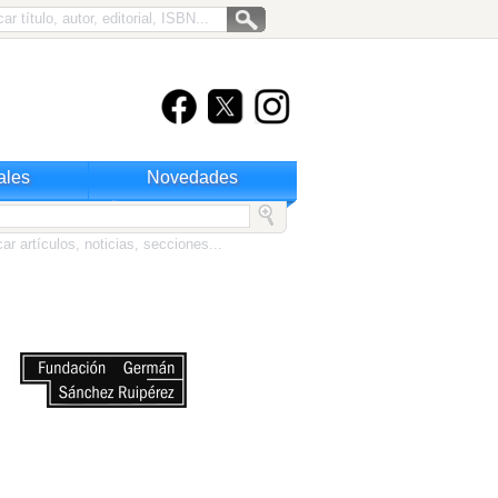
ales
Novedades