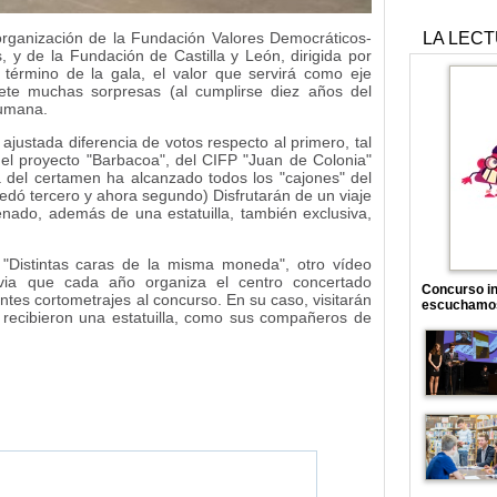
organización de la Fundación Valores Democráticos-
LA LEC
s, y de la Fundación de Castilla y León, dirigida por
 término de la gala, el valor que servirá como eje
ete muchas sorpresas (al cumplirse diez años del
humana.
ajustada diferencia de votos respecto al primero, tal
el proyecto "Barbacoa", del CIFP "Juan de Colonia"
ia del certamen ha alcanzado todos los "cajones" del
edó tercero y ahora segundo) Disfrutarán de un viaje
Senado, además de una estatuilla, también exclusiva,
o "Distintas caras de la misma moneda", otro vídeo
evia que cada año organiza el centro concertado
Concurso in
ntes cortometrajes al concurso. En su caso, visitarán
escuchamo
 recibieron una estatuilla, como sus compañeros de