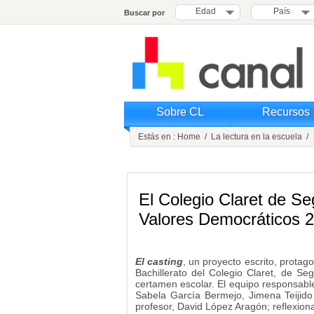
Edad
País
Buscar por
Sobre CL
Recursos
Estás en :
Home
/
La lectura en la escuela
/ 
El Colegio Claret de S
Valores Democráticos 
El casting
, un proyecto escrito, protag
Bachillerato del Colegio Claret, de Se
certamen escolar. El equipo responsab
Sabela García Bermejo, Jimena Teijido 
profesor, David López Aragón; reflexion