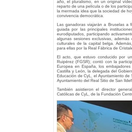
año, el pluralismo, en un original víde
reparto de una película o de los partici
la mermada idea que la sociedad de hoy
convivencia democrática.
Las ganadoras viajarán a Bruselas a fi
guiada por las principales instituci
eurodiputados, participando activamente
algunas sesiones exclusivas, además 
culturales de la capital belga. Ademá
para ellas por la Real Fábrica de Crist
El acto, que estuvo conducido por u
Ruipérez (FGSR); contó con la particip
Europea en España, los embajadores de
Castilla y León, la delegada del Gobie
Educación de CyL, el Ayuntamiento de S
Ayuntamiento del Real Sitio de San Ilde
También asistieron el director gener
Católicas de CyL, de la Fundación Centr