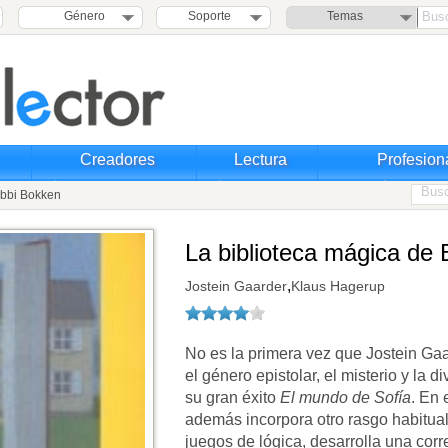
Género
Soporte
Temas
Creadores
Lectura
Profesion
ibbi Bokken
La biblioteca mágica de 
,
Jostein Gaarder
Klaus Hagerup
No es la primera vez que Jostein Ga
el género epistolar, el misterio y la d
su gran éxito
El mundo de Sofía
. En 
además incorpora otro rasgo habitua
juegos de lógica, desarrolla una cor