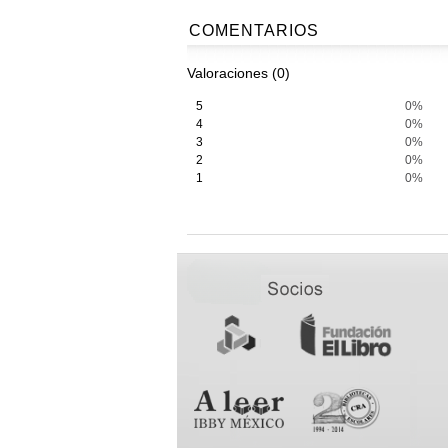
COMENTARIOS
Valoraciones (0)
5
0%
4
0%
3
0%
2
0%
1
0%