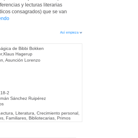
erencias y lecturas literarias
dicos consagrados) que se van
endo
Así empieza
mágica de Bibbi Bokken
er
,
Klaus Hagerup
un
,
Asunción Lorenzo
318-2
rmán Sánchez Ruipérez
os
ectura, Literatura, Crecimiento personal,
s, Familiares, Bibliotecarias, Primos