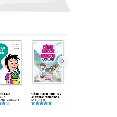
AN LOS
Cómo hacer amigos y
Menstruacion en marcha
ES?
enfrentar fantasmas
Gloria A. Calvo
nico Baccalario
Eric Peleias
K
S