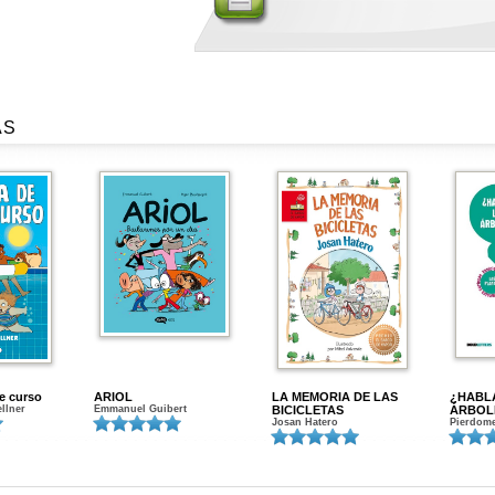
AS
de curso
ARIOL
LA MEMORIA DE LAS
¿HABL
ellner
Emmanuel Guibert
BICICLETAS
ÁRBOL
Josan Hatero
Pierdome