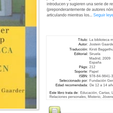
introducen y sugieren una serie de ref
(preponderantemente de autores nór
articulando mientras los...
Seguir ley
Título:
La biblioteca 
Autor:
Jostein Gaard
Traducción:
Kirsti Baggeth
Editorial:
Siruela
Madrid, 2009
España
Págs:
212
Soporte:
Papel
ISBN:
978-84-9841-
Seleccionado por:
Fundación Ge
Edad recomendada:
De 12 a 14 añ
Este libro trata de:
Educación, Cartas, L
Relaciones personales, Misterio, Jóvene