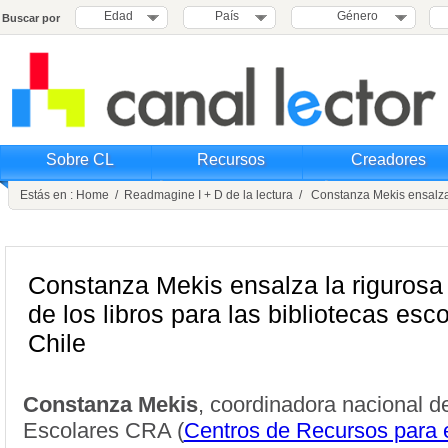
Edad
País
Género
Buscar por
Sobre CL
Recursos
Creadores
Estás en :
Home
/
Readmagine I + D de la lectura
/ Constanza Mekis ensalza la
Constanza Mekis ensalza la rigurosa
de los libros para las bibliotecas esc
Chile
Constanza Mekis
, coordinadora nacional de
Escolares CRA (
Centros de Recursos para e