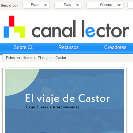
Edad
País
Género
Buscar por
Sobre CL
Recursos
Creadores
Estás en : Home / El viaje de Castor