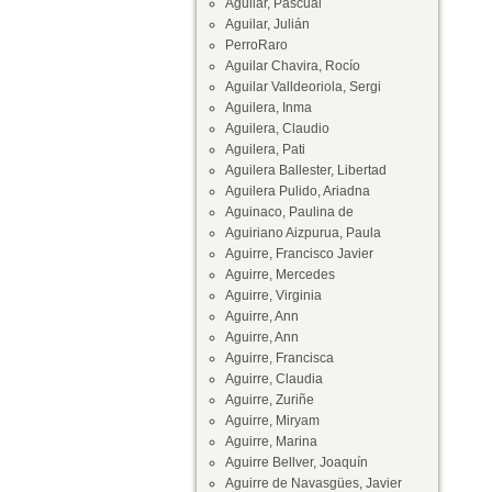
Aguilar, Pascual
Aguilar, Julián
PerroRaro
Aguilar Chavira, Rocío
Aguilar Valldeoriola, Sergi
Aguilera, Inma
Aguilera, Claudio
Aguilera, Pati
Aguilera Ballester, Libertad
Aguilera Pulido, Ariadna
Aguinaco, Paulina de
Aguiriano Aizpurua, Paula
Aguirre, Francisco Javier
Aguirre, Mercedes
Aguirre, Virginia
Aguirre, Ann
Aguirre, Ann
Aguirre, Francisca
Aguirre, Claudia
Aguirre, Zuriñe
Aguirre, Miryam
Aguirre, Marina
Aguirre Bellver, Joaquín
Aguirre de Navasgües, Javier