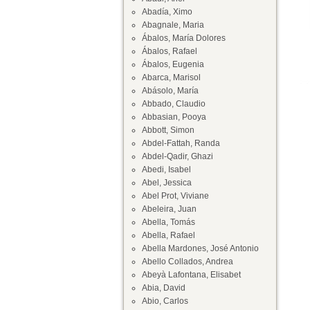
Abadía, Ximo
Abagnale, Maria
Ábalos, María Dolores
Ábalos, Rafael
Ábalos, Eugenia
Abarca, Marisol
Abásolo, María
Abbado, Claudio
Abbasian, Pooya
Abbott, Simon
Abdel-Fattah, Randa
Abdel-Qadir, Ghazi
Abedi, Isabel
Abel, Jessica
Abel Prot, Viviane
Abeleira, Juan
Abella, Tomás
Abella, Rafael
Abella Mardones, José Antonio
Abello Collados, Andrea
Abeyà Lafontana, Elisabet
Abia, David
Abio, Carlos