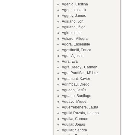
Agenjo, Cristina
Agephotostock
Aggrey, James
Agiriano, Jon
Agiriano, Iñigo
Agirre, Idoia
Agliardi, Allegra
Agora, Ensemble
Agostinelli, Enrica
Agra, Agustín
Agra, Eva
Agra Deedy , Carmen
Agra Pardiñas, Mª Luz
Agramunt, Xavier
Agrimbau, Diego
Aguado, Jesús
Aguado, Santiago
Aguayo, Miguel
Aguerrebehere, Laura
Aguilà Ruzola, Helena
Aguilar, Carmen
Aguilar, Jonás
Aguilar, Sandra