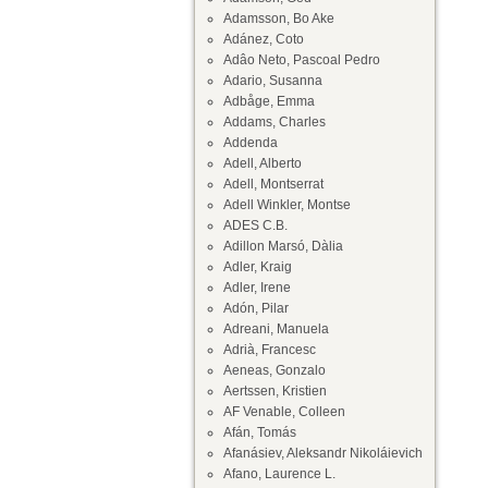
Adamsson, Bo Ake
Adánez, Coto
Adâo Neto, Pascoal Pedro
Adario, Susanna
Adbåge, Emma
Addams, Charles
Addenda
Adell, Alberto
Adell, Montserrat
Adell Winkler, Montse
ADES C.B.
Adillon Marsó, Dàlia
Adler, Kraig
Adler, Irene
Adón, Pilar
Adreani, Manuela
Adrià, Francesc
Aeneas, Gonzalo
Aertssen, Kristien
AF Venable, Colleen
Afán, Tomás
Afanásiev, Aleksandr Nikoláievich
Afano, Laurence L.