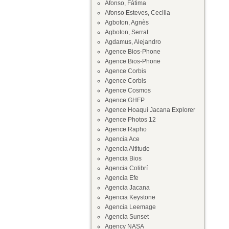
Afonso, Fátima
Afonso Esteves, Cecilia
Agboton, Agnès
Agboton, Serrat
Agdamus, Alejandro
Agence Bios-Phone
Agence Bios-Phone
Agence Corbis
Agence Corbis
Agence Cosmos
Agence GHFP
Agence Hoaqui Jacana Explorer
Agence Photos 12
Agence Rapho
Agencia Ace
Agencia Altitude
Agencia Bios
Agencia Colibrí
Agencia Efe
Agencia Jacana
Agencia Keystone
Agencia Leemage
Agencia Sunset
Agency NASA