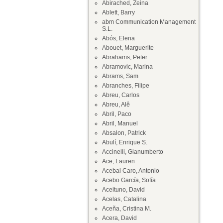
Abirached, Zeina
Ablett, Barry
abm Communication Management
S.L.
Abós, Elena
Abouet, Marguerite
Abrahams, Peter
Abramovic, Marina
Abrams, Sam
Abranches, Filipe
Abreu, Carlos
Abreu, Alê
Abril, Paco
Abril, Manuel
Absalon, Patrick
Abulí, Enrique S.
Accinelli, Gianumberto
Ace, Lauren
Acebal Caro, Antonio
Acebo García, Sofía
Aceituno, David
Acelas, Catalina
Aceña, Cristina M.
Acera, David