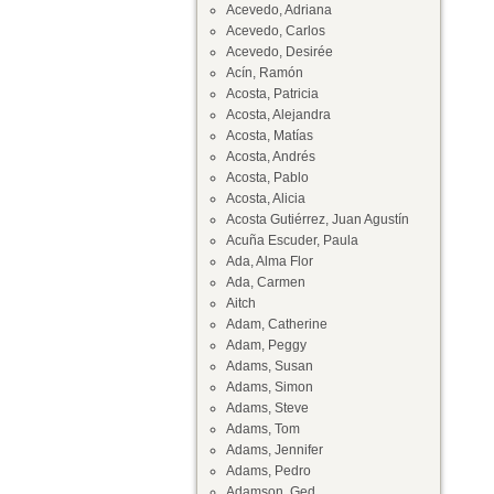
Acevedo, Adriana
Acevedo, Carlos
Acevedo, Desirée
Acín, Ramón
Acosta, Patricia
Acosta, Alejandra
Acosta, Matías
Acosta, Andrés
Acosta, Pablo
Acosta, Alicia
Acosta Gutiérrez, Juan Agustín
Acuña Escuder, Paula
Ada, Alma Flor
Ada, Carmen
Aitch
Adam, Catherine
Adam, Peggy
Adams, Susan
Adams, Simon
Adams, Steve
Adams, Tom
Adams, Jennifer
Adams, Pedro
Adamson, Ged