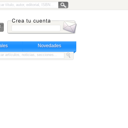
ales
Novedades