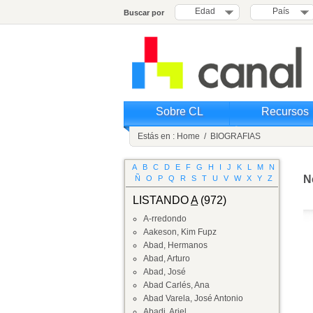
Edad
País
Buscar por
Sobre CL
Recursos
Estás en :
Home
/
BIOGRAFIAS
A
B
C
D
E
F
G
H
I
J
K
L
M
N
N
Ñ
O
P
Q
R
S
T
U
V
W
X
Y
Z
LISTANDO
A
(972)
A-rredondo
Aakeson, Kim Fupz
Abad, Hermanos
Abad, Arturo
Abad, José
Abad Carlés, Ana
Abad Varela, José Antonio
Abadi, Ariel