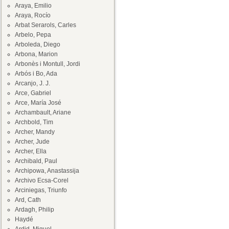
Araya, Emilio
Araya, Rocío
Arbat Serarols, Carles
Arbelo, Pepa
Arboleda, Diego
Arbona, Marion
Arbonès i Montull, Jordi
Arbós i Bo, Ada
Arcanjo, J. J.
Arce, Gabriel
Arce, María José
Archambault, Ariane
Archbold, Tim
Archer, Mandy
Archer, Jude
Archer, Ella
Archibald, Paul
Archipowa, Anastassija
Archivo Ecsa-Corel
Arciniegas, Triunfo
Ard, Cath
Ardagh, Philip
Haydé