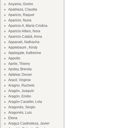
Aoyama, Gosho
Apablaza, Claudia
Aparicio, Raquel
Aparicio, Nuria
Aparicio A, María Cristina
Aparicio Alfaro, Nora
Aparicio Català, Anna
Appanah, Nathacha
Applebaum , Kirsty
Applegate, Katherine
Appollo
Aprile, Thierry
Apsley, Brenda
Aptekar, Devan
Aracil, Virginie
Aragno, Rachele
Aragón, Joaquín
Aragón, Emilio
Aragón Cavaller, Lola
Aragonés, Sergio
Aragonés, Luis
Elena
Araguz Castrodeza, Javier