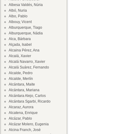
Albesa Valdés, Núria
Albó, Nuria
Albo, Pablo
Albouy, Vicent
Alburquerque, Tiago
Alburquerque, Nádia
Alca, Bárbara
Alçada, Isabel
Alcaina Pérez, Ana
Alcalá, Xavier
Alcalá Navarro, Xavier
Alcalá Suárez, Fernando
Alcalde, Pedro
Alcalde, Merlín
Alcántara, Maite
Alcántara, Mariana
Alcántara Alejo, Carlos
Alcántara Sgarbi, Ricardo
Alcaraz, Aurora
Alcatena, Enrique
Alcázar, Pablo
Alcázar Molero, Eugenia
Alcina Franch, José