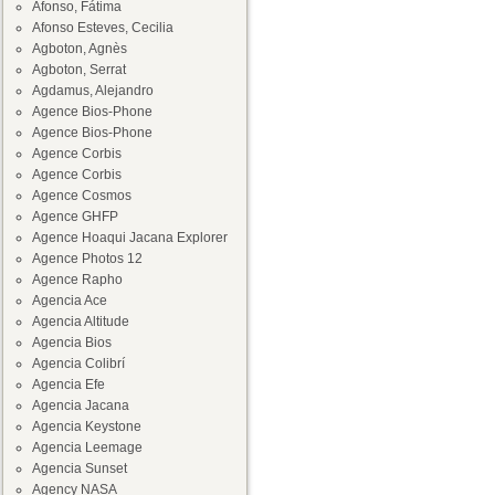
Afonso, Fátima
Afonso Esteves, Cecilia
Agboton, Agnès
Agboton, Serrat
Agdamus, Alejandro
Agence Bios-Phone
Agence Bios-Phone
Agence Corbis
Agence Corbis
Agence Cosmos
Agence GHFP
Agence Hoaqui Jacana Explorer
Agence Photos 12
Agence Rapho
Agencia Ace
Agencia Altitude
Agencia Bios
Agencia Colibrí
Agencia Efe
Agencia Jacana
Agencia Keystone
Agencia Leemage
Agencia Sunset
Agency NASA