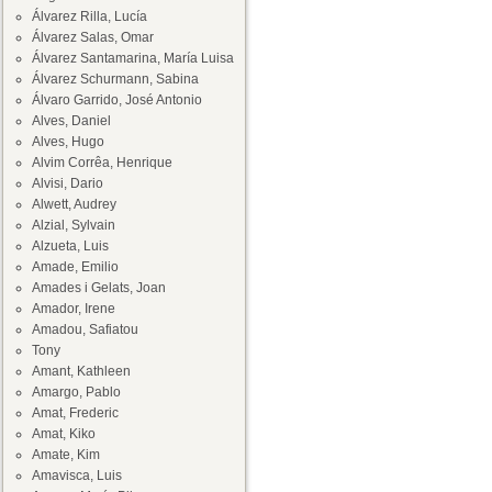
Álvarez Rilla, Lucía
Álvarez Salas, Omar
Álvarez Santamarina, María Luisa
Álvarez Schurmann, Sabina
Álvaro Garrido, José Antonio
Alves, Daniel
Alves, Hugo
Alvim Corrêa, Henrique
Alvisi, Dario
Alwett, Audrey
Alzial, Sylvain
Alzueta, Luis
Amade, Emilio
Amades i Gelats, Joan
Amador, Irene
Amadou, Safiatou
Tony
Amant, Kathleen
Amargo, Pablo
Amat, Frederic
Amat, Kiko
Amate, Kim
Amavisca, Luis