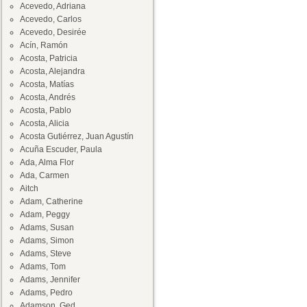
Acevedo, Adriana
Acevedo, Carlos
Acevedo, Desirée
Acín, Ramón
Acosta, Patricia
Acosta, Alejandra
Acosta, Matías
Acosta, Andrés
Acosta, Pablo
Acosta, Alicia
Acosta Gutiérrez, Juan Agustín
Acuña Escuder, Paula
Ada, Alma Flor
Ada, Carmen
Aitch
Adam, Catherine
Adam, Peggy
Adams, Susan
Adams, Simon
Adams, Steve
Adams, Tom
Adams, Jennifer
Adams, Pedro
Adamson, Ged