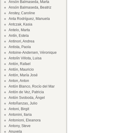
Ansón Balmaseda, Marta
Ansón Balmaseda, Beatriz
Anstey, Caroline
Anta Rodríguez, Manuela
Antczak, Kasia
Antelo, Marta
Antín, Estela
Antinori, Andrea
Antista, Paola
Antoine-Andersen, Véronique
Antolín Villota, Luisa
Antón, Rafael
Antón, Mauricio
Antón, María José
Anton, Anton
Antón Blanco, Rocío del Mar
Antón de Vez, Patricia
Antón Svoboda, Ángel
Antoñanzas, Julio
Antoni, Birgit
Antonini, Ilaria
Antonioni, Eleanora
Antony, Steve
Anuvela