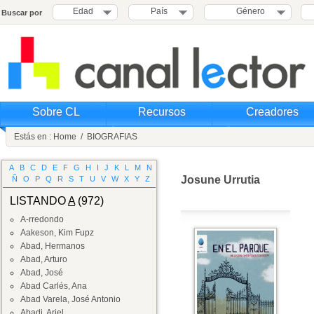
Edad
País
Género
Buscar por
Sobre CL
Recursos
Creadores
Estás en :
Home
/
BIOGRAFIAS
A
B
C
D
E
F
G
H
I
J
K
L
M
N
Josune Urrutia
Ñ
O
P
Q
R
S
T
U
V
W
X
Y
Z
LISTANDO
A
(972)
A-rredondo
Aakeson, Kim Fupz
Abad, Hermanos
Abad, Arturo
Abad, José
Abad Carlés, Ana
Abad Varela, José Antonio
Abadi, Ariel