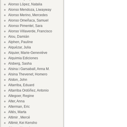
Alonso López, Natalia
Alonso Mendoza, Liwayway
Alonso Merino, Mercedes
Alonso Omeñaca, Samuel
Alonso Pimentel, Sara
Alonso Villaverde, Francisco
Alou, Damián
Alphen, Pauline
Alquézar, Julia
Alquier, Marie-Geneviève
Alquimia Ediciones
Alsberg, Sasha
Alsina i Garsaball, Anna M.
Alsina Thevenet, Homero
Alston, John
Altarriba, Eduard
Altarriba Ordóñez, Antonio
Altegoer, Regine
Alter, Anna
Alterman, Eric
Altés, Marta
Altimir , Mercé
Altimir, Kei Kensho