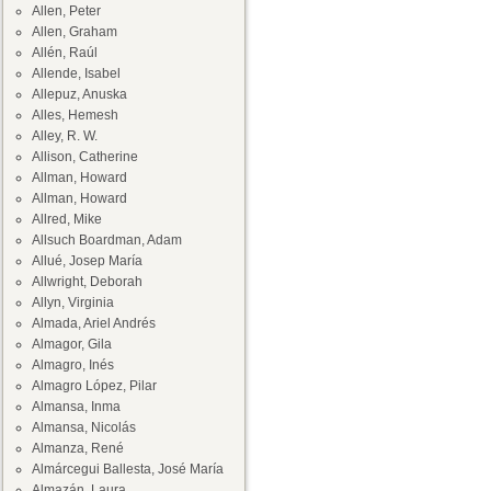
Allen, Peter
Allen, Graham
Allén, Raúl
Allende, Isabel
Allepuz, Anuska
Alles, Hemesh
Alley, R. W.
Allison, Catherine
Allman, Howard
Allman, Howard
Allred, Mike
Allsuch Boardman, Adam
Allué, Josep María
Allwright, Deborah
Allyn, Virginia
Almada, Ariel Andrés
Almagor, Gila
Almagro, Inés
Almagro López, Pilar
Almansa, Inma
Almansa, Nicolás
Almanza, René
Almárcegui Ballesta, José María
Almazán, Laura