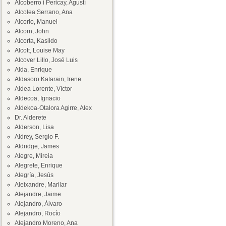
Alcoberro i Pericay, Agustí
Alcolea Serrano, Ana
Alcorlo, Manuel
Alcorn, John
Alcorta, Kasildo
Alcott, Louise May
Alcover Lillo, José Luis
Alda, Enrique
Aldasoro Katarain, Irene
Aldea Lorente, Víctor
Aldecoa, Ignacio
Aldekoa-Otalora Agirre, Alex
Dr. Alderete
Alderson, Lisa
Aldrey, Sergio F.
Aldridge, James
Alegre, Mireia
Alegrete, Enrique
Alegría, Jesús
Aleixandre, Marilar
Alejandre, Jaime
Alejandro, Álvaro
Alejandro, Rocío
Alejandro Moreno, Ana