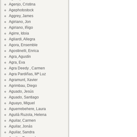
Agenjo, Cristina
Agephotostock
Aggrey, James
Agiriano, Jon
Agiriano, Iñigo
Agirre, Idoia
Agliardi, Allegra
Agora, Ensemble
Agostinelli, Enrica
Agra, Agustín
Agra, Eva
Agra Deedy , Carmen
Agra Pardiñas, Mª Luz
Agramunt, Xavier
Agrimbau, Diego
Aguado, Jesús
Aguado, Santiago
Aguayo, Miguel
Aguerrebehere, Laura
Aguilà Ruzola, Helena
Aguilar, Carmen
Aguilar, Jonás
Aguilar, Sandra