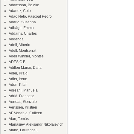
Adamsson, Bo Ake
Adánez, Coto
Adâo Neto, Pascoal Pedro
Adario, Susanna
Adbåge, Emma
Addams, Charles
Addenda
Adell, Alberto
Adell, Montserrat
Adell Winkler, Montse
ADES C.B.
Adillon Marsó, Dàlia
Adler, Kraig
Adler, Irene
Adón, Pilar
Adreani, Manuela
Adrià, Francesc
Aeneas, Gonzalo
Aertssen, Kristien
AF Venable, Colleen
Afán, Tomás
Afanásiev, Aleksandr Nikoláievich
Afano, Laurence L.