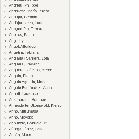
Andrieu, Philippe
Andruetto, María Teresa
Andújar, Gemma
Andújar Lorca, Laura
Anegón Pla, Tamara
Aneiros, Paula
Ang, Joy
Ángel, Albalucia
Angelini, Fabiana
Anglada i Sarriera, Lola
Anguera, Frederic
Anguera Cañellas, Mercè
Angulo, Elena
Angulo Aguado, María
Angulo Fernández, María
Anholt, Laurence
Ankenbrand, Bernhard
Annesdatter Skomsvold, Kjersti
Anno, Mitsumasa
Anno, Moyoko
Annunzio, Gabriele D\'
Añorga López, Pello
Ansón, Marta