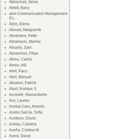
Abirached, Zeina
Ablett, Barry
abm Communication Management
S.L.
Abós, Elena
Abouet, Marguerite
Abrahams, Peter
Abramovic, Marina
Abrams, Sam
Abranches, Filipe
Abreu, Carlos
Abreu, Alê
Abril, Paco
Abril, Manuel
Absalon, Patrick
Abulí, Enrique S.
Accinelli, Gianumberto
Ace, Lauren
Acebal Caro, Antonio
Acebo García, Sofía
Aceituno, David
Acelas, Catalina
Aceña, Cristina M.
Acera, David