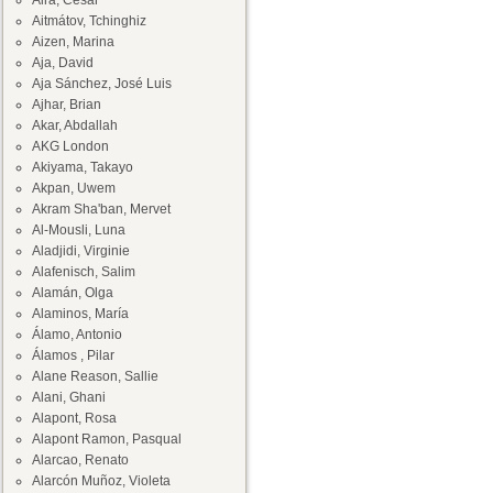
Aira, César
Aitmátov, Tchinghiz
Aizen, Marina
Aja, David
Aja Sánchez, José Luis
Ajhar, Brian
Akar, Abdallah
AKG London
Akiyama, Takayo
Akpan, Uwem
Akram Sha'ban, Mervet
Al-Mousli, Luna
Aladjidi, Virginie
Alafenisch, Salim
Alamán, Olga
Alaminos, María
Álamo, Antonio
Álamos , Pilar
Alane Reason, Sallie
Alani, Ghani
Alapont, Rosa
Alapont Ramon, Pasqual
Alarcao, Renato
Alarcón Muñoz, Violeta