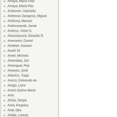
Amaya, María Pilar
Amaya, María Paz
Ambrosio, Gabriella
Ambrosio Zaragoza, Miguel
Ambrosy, Manuel
Ambrozewski, Jacek
Ambrus, Víctor G.
Amechazurra, Gerardo R.
Ameixeiro, Daniel
Amekan, Hassan
Ameli, M.
Ameli, Michela
Amenábar, Jon
Amengual, Pep
Amenós, Jordi
Americo, Tiago
Amicis, Edmondo de
Amigo, Leire
Amiot, Karine-Marie
Amir
Amira, Sergio
Amis, Kingsley
Amit, Ofra
Amkie, Lorena