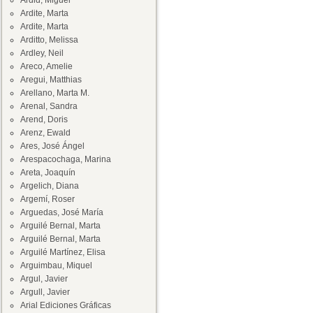
Ardid, Miguel
Ardite, Marta
Ardite, Marta
Arditto, Melissa
Ardley, Neil
Areco, Amelie
Aregui, Matthias
Arellano, Marta M.
Arenal, Sandra
Arend, Doris
Arenz, Ewald
Ares, José Ángel
Arespacochaga, Marina
Areta, Joaquín
Argelich, Diana
Argemí, Roser
Arguedas, José María
Arguilé Bernal, Marta
Arguilé Bernal, Marta
Arguilé Martínez, Elisa
Arguimbau, Miquel
Argul, Javier
Argull, Javier
Arial Ediciones Gráficas