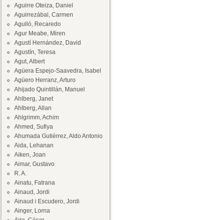
Aguirre Oteiza, Daniel
Aguirrezábal, Carmen
Agulló, Recaredo
Agur Meabe, Miren
Agustí Hernández, David
Agustín, Teresa
Agut, Albert
Agüera Espejo-Saavedra, Isabel
Agüero Herranz, Arturo
Ahijado Quintillán, Manuel
Ahlberg, Janet
Ahlberg, Allan
Ahlgrimm, Achim
Ahmed, Sufiya
Ahumada Gutiérrez, Aldo Antonio
Aida, Lehanan
Aiken, Joan
Aimar, Gustavo
R. A.
Ainatu, Fatrana
Ainaud, Jordi
Ainaud i Escudero, Jordi
Ainger, Lorna