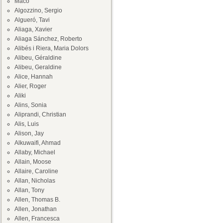
Maco
Algozzino, Sergio
Algueró, Tavi
Aliaga, Xavier
Aliaga Sánchez, Roberto
Alibés i Riera, Maria Dolors
Alibeu, Géraldine
Alibeu, Geraldine
Alice, Hannah
Alier, Roger
Aliki
Alins, Sonia
Aliprandi, Christian
Alis, Luis
Alison, Jay
Alkuwaifi, Ahmad
Allaby, Michael
Allain, Moose
Allaire, Caroline
Allan, Nicholas
Allan, Tony
Allen, Thomas B.
Allen, Jonathan
Allen, Francesca