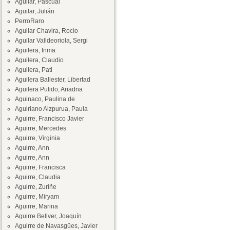
Aguilar, Pascual
Aguilar, Julián
PerroRaro
Aguilar Chavira, Rocío
Aguilar Valldeoriola, Sergi
Aguilera, Inma
Aguilera, Claudio
Aguilera, Pati
Aguilera Ballester, Libertad
Aguilera Pulido, Ariadna
Aguinaco, Paulina de
Aguiriano Aizpurua, Paula
Aguirre, Francisco Javier
Aguirre, Mercedes
Aguirre, Virginia
Aguirre, Ann
Aguirre, Ann
Aguirre, Francisca
Aguirre, Claudia
Aguirre, Zuriñe
Aguirre, Miryam
Aguirre, Marina
Aguirre Bellver, Joaquín
Aguirre de Navasgües, Javier