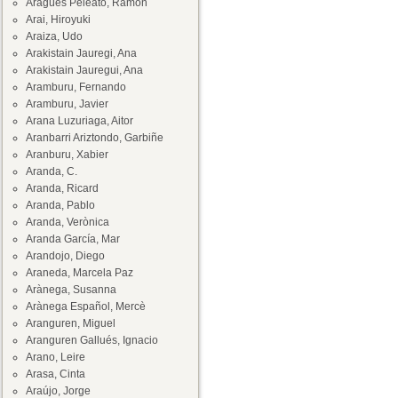
Aragüés Peleato, Ramón
Arai, Hiroyuki
Araiza, Udo
Arakistain Jauregi, Ana
Arakistain Jauregui, Ana
Aramburu, Fernando
Aramburu, Javier
Arana Luzuriaga, Aitor
Aranbarri Ariztondo, Garbiñe
Aranburu, Xabier
Aranda, C.
Aranda, Ricard
Aranda, Pablo
Aranda, Verònica
Aranda García, Mar
Arandojo, Diego
Araneda, Marcela Paz
Arànega, Susanna
Arànega Español, Mercè
Aranguren, Miguel
Aranguren Gallués, Ignacio
Arano, Leire
Arasa, Cinta
Araújo, Jorge