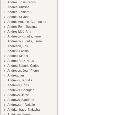
Andrés, José Carlos
Andres, Kristina
Andrés, Tamara
Andrés, Silvana
Andrés Argente, Carmen de
Andrès Font, Susana
Andrés Lleó, Ana
Andresco Kuraitis, Irene
Andresco Kuraitis, Laura
Andreson, Erik
Andreu, Fátima
Andreu, Mabel
Andreu Ruiz, Neus
Andreu Saburit, Carles
Andrevon, Jean-Pierre
Andrew, Ian
Andrews, Tequitia
Andrews, Chris
Andrews, Georgina
Andrews, Jesse
Andrews, Sandrine
Andrewson, Natalie
Andriamirado, Natacha
Andricaín, Sergio