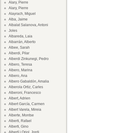
Alary, Pierre
Alary, Pierre
Alayrach, Miguel
Alba, Jaime
Albalat Salanova, Antoni
Joles
Albareda, Laia
Albarrán, Alberto
Albee, Sarah
Alberdi, Pilar
Alberdi Zinkunegi, Pedro
Albero, Teresa
Albero, Marina
Albero, Ana
Albero Gabaldón, Amalia
Alberola Ortiz, Carles
Alberoni, Francesco
Albert, Adrien
Albert García, Carmen
Albert Varela, Mireia
Alberte, Montse
Alberti, Rafael
Alberti, Gino
Albertí i Oriol, Jordi