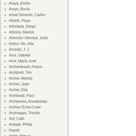
Araya, Emilio
Araya, Rocío
Arbat Serarols, Carles
Arbelo, Pepa
Arboleda, Diego
Arbona, Marion
Arbonès i Montull, Jordi
Arbós i Bo, Ada
Arcanjo, J. J.
Arce, Gabriel
Arce, María José
Archambault, Ariane
Archbold, Tim
Archer, Mandy
Archer, Jude
Archer, Ella
Archibald, Paul
Archipowa, Anastassija
Archivo Ecsa-Corel
Arciniegas, Triunfo
Ard, Cath
Ardagh, Philip
Haydé