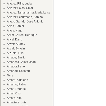
Álvarez Rilla, Lucía
Álvarez Salas, Omar
Álvarez Santamarina, María Luisa
Álvarez Schurmann, Sabina
Álvaro Garrido, José Antonio
Alves, Daniel
Alves, Hugo
Alvim Corrêa, Henrique
Alvisi, Dario
Alwett, Audrey
Alzial, Sylvain
Alzueta, Luis
Amade, Emilio
Amades i Gelats, Joan
Amador, Irene
Amadou, Safiatou
Tony
Amant, Kathleen
Amargo, Pablo
Amat, Frederic
Amat, Kiko
Amate, Kim
Amavisca, Luis