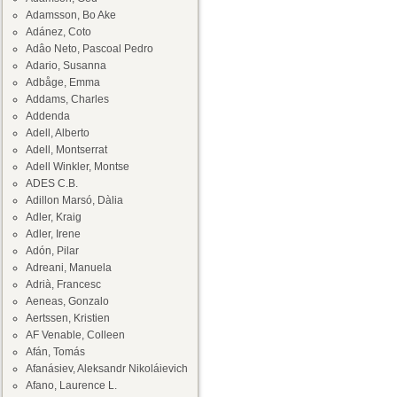
Adamsson, Bo Ake
Adánez, Coto
Adâo Neto, Pascoal Pedro
Adario, Susanna
Adbåge, Emma
Addams, Charles
Addenda
Adell, Alberto
Adell, Montserrat
Adell Winkler, Montse
ADES C.B.
Adillon Marsó, Dàlia
Adler, Kraig
Adler, Irene
Adón, Pilar
Adreani, Manuela
Adrià, Francesc
Aeneas, Gonzalo
Aertssen, Kristien
AF Venable, Colleen
Afán, Tomás
Afanásiev, Aleksandr Nikoláievich
Afano, Laurence L.