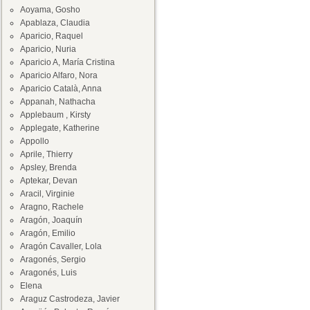
Aoyama, Gosho
Apablaza, Claudia
Aparicio, Raquel
Aparicio, Nuria
Aparicio A, María Cristina
Aparicio Alfaro, Nora
Aparicio Català, Anna
Appanah, Nathacha
Applebaum , Kirsty
Applegate, Katherine
Appollo
Aprile, Thierry
Apsley, Brenda
Aptekar, Devan
Aracil, Virginie
Aragno, Rachele
Aragón, Joaquín
Aragón, Emilio
Aragón Cavaller, Lola
Aragonés, Sergio
Aragonés, Luis
Elena
Araguz Castrodeza, Javier