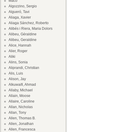
Maco
Algozzino, Sergio
Algueró, Tavi
Aliaga, Xavier
Aliaga Sánchez, Roberto
Alibés i Riera, Maria Dolors
Alibeu, Géraldine
Alibeu, Geraldine
Alice, Hannah
Alier, Roger
Aliki
Alins, Sonia
Aliprandi, Christian
Alis, Luis
Alison, Jay
Alkuwaifi, Ahmad
Allaby, Michael
Allain, Moose
Allaire, Caroline
Allan, Nicholas
Allan, Tony
Allen, Thomas B.
Allen, Jonathan
Allen, Francesca