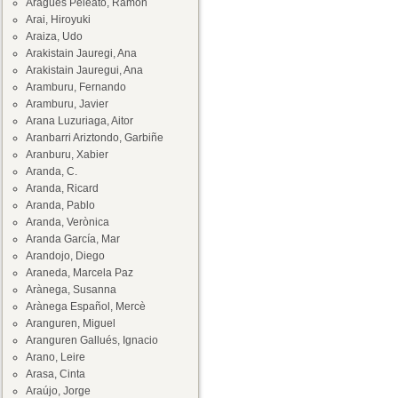
Aragüés Peleato, Ramón
Arai, Hiroyuki
Araiza, Udo
Arakistain Jauregi, Ana
Arakistain Jauregui, Ana
Aramburu, Fernando
Aramburu, Javier
Arana Luzuriaga, Aitor
Aranbarri Ariztondo, Garbiñe
Aranburu, Xabier
Aranda, C.
Aranda, Ricard
Aranda, Pablo
Aranda, Verònica
Aranda García, Mar
Arandojo, Diego
Araneda, Marcela Paz
Arànega, Susanna
Arànega Español, Mercè
Aranguren, Miguel
Aranguren Gallués, Ignacio
Arano, Leire
Arasa, Cinta
Araújo, Jorge