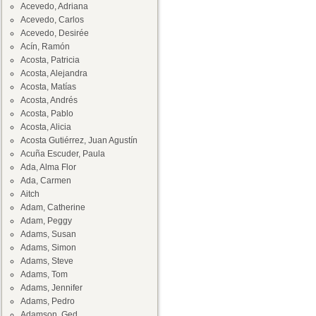
Acevedo, Adriana
Acevedo, Carlos
Acevedo, Desirée
Acín, Ramón
Acosta, Patricia
Acosta, Alejandra
Acosta, Matías
Acosta, Andrés
Acosta, Pablo
Acosta, Alicia
Acosta Gutiérrez, Juan Agustín
Acuña Escuder, Paula
Ada, Alma Flor
Ada, Carmen
Aitch
Adam, Catherine
Adam, Peggy
Adams, Susan
Adams, Simon
Adams, Steve
Adams, Tom
Adams, Jennifer
Adams, Pedro
Adamson, Ged