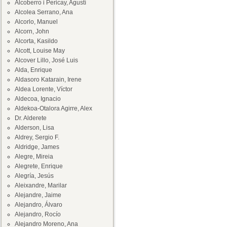
Alcoberro i Pericay, Agustí
Alcolea Serrano, Ana
Alcorlo, Manuel
Alcorn, John
Alcorta, Kasildo
Alcott, Louise May
Alcover Lillo, José Luis
Alda, Enrique
Aldasoro Katarain, Irene
Aldea Lorente, Víctor
Aldecoa, Ignacio
Aldekoa-Otalora Agirre, Alex
Dr. Alderete
Alderson, Lisa
Aldrey, Sergio F.
Aldridge, James
Alegre, Mireia
Alegrete, Enrique
Alegría, Jesús
Aleixandre, Marilar
Alejandre, Jaime
Alejandro, Álvaro
Alejandro, Rocío
Alejandro Moreno, Ana