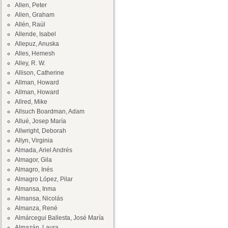
Allen, Peter
Allen, Graham
Allén, Raúl
Allende, Isabel
Allepuz, Anuska
Alles, Hemesh
Alley, R. W.
Allison, Catherine
Allman, Howard
Allman, Howard
Allred, Mike
Allsuch Boardman, Adam
Allué, Josep María
Allwright, Deborah
Allyn, Virginia
Almada, Ariel Andrés
Almagor, Gila
Almagro, Inés
Almagro López, Pilar
Almansa, Inma
Almansa, Nicolás
Almanza, René
Almárcegui Ballesta, José María
Almazán, Laura