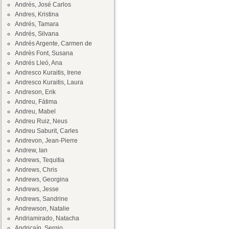
Andrés, José Carlos
Andres, Kristina
Andrés, Tamara
Andrés, Silvana
Andrés Argente, Carmen de
Andrès Font, Susana
Andrés Lleó, Ana
Andresco Kuraitis, Irene
Andresco Kuraitis, Laura
Andreson, Erik
Andreu, Fátima
Andreu, Mabel
Andreu Ruiz, Neus
Andreu Saburit, Carles
Andrevon, Jean-Pierre
Andrew, Ian
Andrews, Tequitia
Andrews, Chris
Andrews, Georgina
Andrews, Jesse
Andrews, Sandrine
Andrewson, Natalie
Andriamirado, Natacha
Andricaín, Sergio