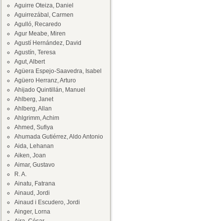
Aguirre Oteiza, Daniel
Aguirrezábal, Carmen
Agulló, Recaredo
Agur Meabe, Miren
Agustí Hernández, David
Agustín, Teresa
Agut, Albert
Agüera Espejo-Saavedra, Isabel
Agüero Herranz, Arturo
Ahijado Quintillán, Manuel
Ahlberg, Janet
Ahlberg, Allan
Ahlgrimm, Achim
Ahmed, Sufiya
Ahumada Gutiérrez, Aldo Antonio
Aida, Lehanan
Aiken, Joan
Aimar, Gustavo
R. A.
Ainatu, Fatrana
Ainaud, Jordi
Ainaud i Escudero, Jordi
Ainger, Lorna