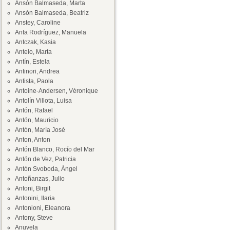
Ansón Balmaseda, Marta
Ansón Balmaseda, Beatriz
Anstey, Caroline
Anta Rodríguez, Manuela
Antczak, Kasia
Antelo, Marta
Antín, Estela
Antinori, Andrea
Antista, Paola
Antoine-Andersen, Véronique
Antolín Villota, Luisa
Antón, Rafael
Antón, Mauricio
Antón, María José
Anton, Anton
Antón Blanco, Rocío del Mar
Antón de Vez, Patricia
Antón Svoboda, Ángel
Antoñanzas, Julio
Antoni, Birgit
Antonini, Ilaria
Antonioni, Eleanora
Antony, Steve
Anuvela