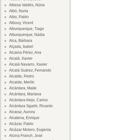
Albesa Valdés, Núria
Albó, Nuria
Albo, Pablo
Albouy, Vicent
Alburquerque, Tiago
Alburquerque, Nádia
Alca, Bárbara
Alçada, Isabel
Alcaina Pérez, Ana
Alcalá, Xavier
Alcalá Navarro, Xavier
Alcalá Suárez, Fernando
Alcalde, Pedro
Alcalde, Merlín
Alcántara, Maite
Alcántara, Mariana
Alcántara Alejo, Carlos
Alcántara Sgarbi, Ricardo
Alcaraz, Aurora
Alcatena, Enrique
Alcázar, Pablo
Alcázar Molero, Eugenia
Alcina Franch, José