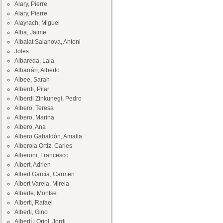
Alary, Pierre
Alary, Pierre
Alayrach, Miguel
Alba, Jaime
Albalat Salanova, Antoni
Joles
Albareda, Laia
Albarrán, Alberto
Albee, Sarah
Alberdi, Pilar
Alberdi Zinkunegi, Pedro
Albero, Teresa
Albero, Marina
Albero, Ana
Albero Gabaldón, Amalia
Alberola Ortiz, Carles
Alberoni, Francesco
Albert, Adrien
Albert García, Carmen
Albert Varela, Mireia
Alberte, Montse
Alberti, Rafael
Alberti, Gino
Albertí i Oriol, Jordi