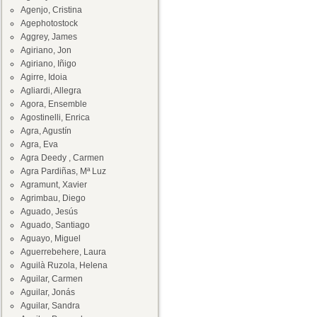
Agenjo, Cristina
Agephotostock
Aggrey, James
Agiriano, Jon
Agiriano, Iñigo
Agirre, Idoia
Agliardi, Allegra
Agora, Ensemble
Agostinelli, Enrica
Agra, Agustín
Agra, Eva
Agra Deedy , Carmen
Agra Pardiñas, Mª Luz
Agramunt, Xavier
Agrimbau, Diego
Aguado, Jesús
Aguado, Santiago
Aguayo, Miguel
Aguerrebehere, Laura
Aguilà Ruzola, Helena
Aguilar, Carmen
Aguilar, Jonás
Aguilar, Sandra