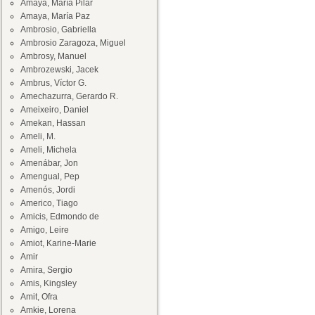
Amaya, María Pilar
Amaya, María Paz
Ambrosio, Gabriella
Ambrosio Zaragoza, Miguel
Ambrosy, Manuel
Ambrozewski, Jacek
Ambrus, Víctor G.
Amechazurra, Gerardo R.
Ameixeiro, Daniel
Amekan, Hassan
Ameli, M.
Ameli, Michela
Amenábar, Jon
Amengual, Pep
Amenós, Jordi
Americo, Tiago
Amicis, Edmondo de
Amigo, Leire
Amiot, Karine-Marie
Amir
Amira, Sergio
Amis, Kingsley
Amit, Ofra
Amkie, Lorena