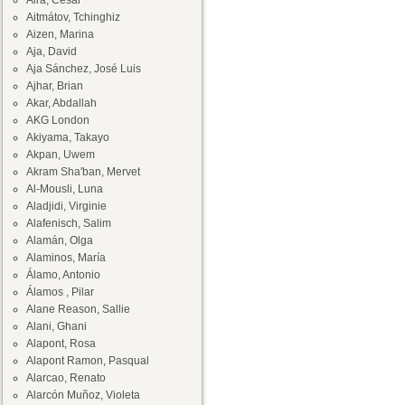
Aira, César
Aitmátov, Tchinghiz
Aizen, Marina
Aja, David
Aja Sánchez, José Luis
Ajhar, Brian
Akar, Abdallah
AKG London
Akiyama, Takayo
Akpan, Uwem
Akram Sha'ban, Mervet
Al-Mousli, Luna
Aladjidi, Virginie
Alafenisch, Salim
Alamán, Olga
Alaminos, María
Álamo, Antonio
Álamos , Pilar
Alane Reason, Sallie
Alani, Ghani
Alapont, Rosa
Alapont Ramon, Pasqual
Alarcao, Renato
Alarcón Muñoz, Violeta