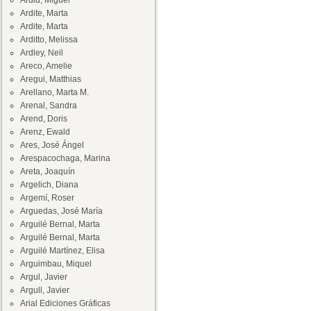
Ardid, Miguel
Ardite, Marta
Ardite, Marta
Arditto, Melissa
Ardley, Neil
Areco, Amelie
Aregui, Matthias
Arellano, Marta M.
Arenal, Sandra
Arend, Doris
Arenz, Ewald
Ares, José Ángel
Arespacochaga, Marina
Areta, Joaquín
Argelich, Diana
Argemí, Roser
Arguedas, José María
Arguilé Bernal, Marta
Arguilé Bernal, Marta
Arguilé Martínez, Elisa
Arguimbau, Miquel
Argul, Javier
Argull, Javier
Arial Ediciones Gráficas