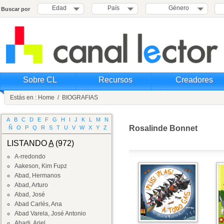
Edad
País
Género
Buscar por
Sobre CL
Recursos
Creadores
Estás en :
Home
/
BIOGRAFIAS
A
B
C
D
E
F
G
H
I
J
K
L
M
N
Rosalinde Bonnet
Ñ
O
P
Q
R
S
T
U
V
W
X
Y
Z
LISTANDO
A
(972)
A-rredondo
Aakeson, Kim Fupz
Abad, Hermanos
Abad, Arturo
Abad, José
Abad Carlés, Ana
Abad Varela, José Antonio
Abadi, Ariel