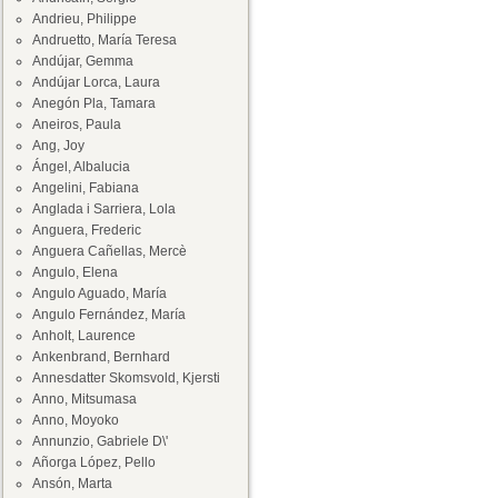
Andrieu, Philippe
Andruetto, María Teresa
Andújar, Gemma
Andújar Lorca, Laura
Anegón Pla, Tamara
Aneiros, Paula
Ang, Joy
Ángel, Albalucia
Angelini, Fabiana
Anglada i Sarriera, Lola
Anguera, Frederic
Anguera Cañellas, Mercè
Angulo, Elena
Angulo Aguado, María
Angulo Fernández, María
Anholt, Laurence
Ankenbrand, Bernhard
Annesdatter Skomsvold, Kjersti
Anno, Mitsumasa
Anno, Moyoko
Annunzio, Gabriele D\'
Añorga López, Pello
Ansón, Marta