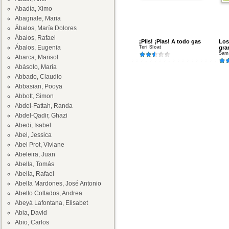
Abadía, Ximo
Abagnale, Maria
Ábalos, María Dolores
Ábalos, Rafael
¡Plis! ¡Plas! A todo gas
Los
Ábalos, Eugenia
Teri Sloat
gra
Sam 
Abarca, Marisol
Abásolo, María
Abbado, Claudio
Abbasian, Pooya
Abbott, Simon
Abdel-Fattah, Randa
Abdel-Qadir, Ghazi
Abedi, Isabel
Abel, Jessica
Abel Prot, Viviane
Abeleira, Juan
Abella, Tomás
Abella, Rafael
Abella Mardones, José Antonio
Abello Collados, Andrea
Abeyà Lafontana, Elisabet
Abia, David
Abio, Carlos