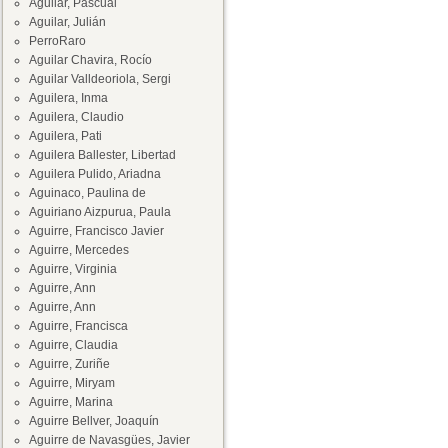
Aguilar, Pascual
Aguilar, Julián
PerroRaro
Aguilar Chavira, Rocío
Aguilar Valldeoriola, Sergi
Aguilera, Inma
Aguilera, Claudio
Aguilera, Pati
Aguilera Ballester, Libertad
Aguilera Pulido, Ariadna
Aguinaco, Paulina de
Aguiriano Aizpurua, Paula
Aguirre, Francisco Javier
Aguirre, Mercedes
Aguirre, Virginia
Aguirre, Ann
Aguirre, Ann
Aguirre, Francisca
Aguirre, Claudia
Aguirre, Zuriñe
Aguirre, Miryam
Aguirre, Marina
Aguirre Bellver, Joaquín
Aguirre de Navasgües, Javier