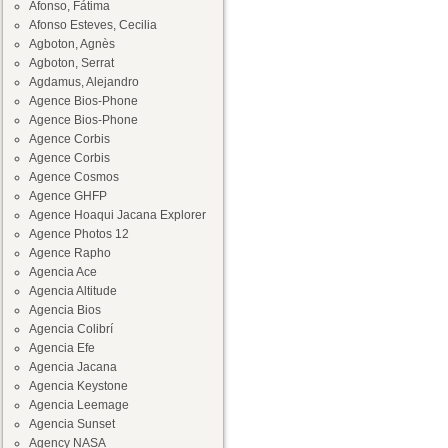
Afonso, Fátima
Afonso Esteves, Cecilia
Agboton, Agnès
Agboton, Serrat
Agdamus, Alejandro
Agence Bios-Phone
Agence Bios-Phone
Agence Corbis
Agence Corbis
Agence Cosmos
Agence GHFP
Agence Hoaqui Jacana Explorer
Agence Photos 12
Agence Rapho
Agencia Ace
Agencia Altitude
Agencia Bios
Agencia Colibrí
Agencia Efe
Agencia Jacana
Agencia Keystone
Agencia Leemage
Agencia Sunset
Agency NASA