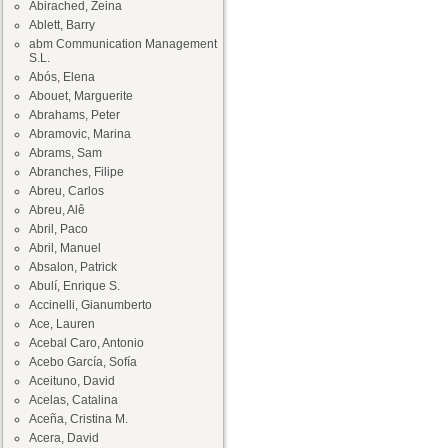
Abirached, Zeina
Ablett, Barry
abm Communication Management
S.L.
Abós, Elena
Abouet, Marguerite
Abrahams, Peter
Abramovic, Marina
Abrams, Sam
Abranches, Filipe
Abreu, Carlos
Abreu, Alê
Abril, Paco
Abril, Manuel
Absalon, Patrick
Abulí, Enrique S.
Accinelli, Gianumberto
Ace, Lauren
Acebal Caro, Antonio
Acebo García, Sofía
Aceituno, David
Acelas, Catalina
Aceña, Cristina M.
Acera, David