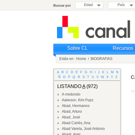
Edad
País
Buscar por
Sobre CL
Recursos
Estás en :
Home
/
BIOGRAFIAS
A
B
C
D
E
F
G
H
I
J
K
L
M
N
Ca
Ñ
O
P
Q
R
S
T
U
V
W
X
Y
Z
LISTANDO
A
(972)
A-rredondo
Aakeson, Kim Fupz
Abad, Hermanos
Abad, Arturo
Abad, José
Abad Carlés, Ana
Abad Varela, José Antonio
Abadi, Ariel