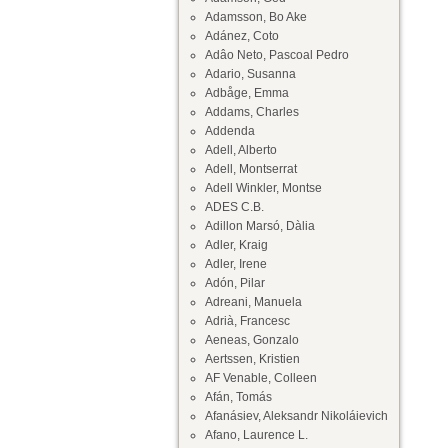
Adamsson, Bo Ake
Adánez, Coto
Adâo Neto, Pascoal Pedro
Adario, Susanna
Adbåge, Emma
Addams, Charles
Addenda
Adell, Alberto
Adell, Montserrat
Adell Winkler, Montse
ADES C.B.
Adillon Marsó, Dàlia
Adler, Kraig
Adler, Irene
Adón, Pilar
Adreani, Manuela
Adrià, Francesc
Aeneas, Gonzalo
Aertssen, Kristien
AF Venable, Colleen
Afán, Tomás
Afanásiev, Aleksandr Nikoláievich
Afano, Laurence L.