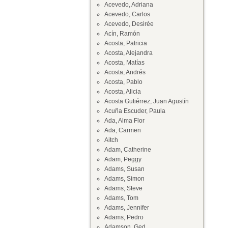
Acevedo, Adriana
Acevedo, Carlos
Acevedo, Desirée
Acín, Ramón
Acosta, Patricia
Acosta, Alejandra
Acosta, Matías
Acosta, Andrés
Acosta, Pablo
Acosta, Alicia
Acosta Gutiérrez, Juan Agustín
Acuña Escuder, Paula
Ada, Alma Flor
Ada, Carmen
Aitch
Adam, Catherine
Adam, Peggy
Adams, Susan
Adams, Simon
Adams, Steve
Adams, Tom
Adams, Jennifer
Adams, Pedro
Adamson, Ged