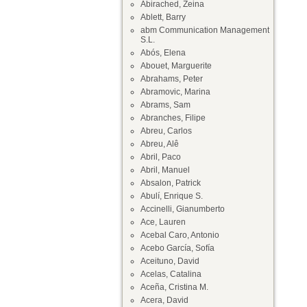
Abirached, Zeina
Ablett, Barry
abm Communication Management
S.L.
Abós, Elena
Abouet, Marguerite
Abrahams, Peter
Abramovic, Marina
Abrams, Sam
Abranches, Filipe
Abreu, Carlos
Abreu, Alê
Abril, Paco
Abril, Manuel
Absalon, Patrick
Abulí, Enrique S.
Accinelli, Gianumberto
Ace, Lauren
Acebal Caro, Antonio
Acebo García, Sofía
Aceituno, David
Acelas, Catalina
Aceña, Cristina M.
Acera, David