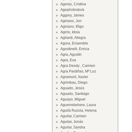
Agenjo, Cristina
Agephotostock
Aggrey, James
Agiriano, Jon
Agiriano, Iñigo
Agirre, Idoia
Agliardi, Allegra
Agora, Ensemble
Agostinelli, Enrica
Agra, Agustín
Agra, Eva
Agra Deedy , Carmen
Agra Pardiñas, Mª Luz
Agramunt, Xavier
Agrimbau, Diego
Aguado, Jesús
Aguado, Santiago
Aguayo, Miguel
Aguerrebehere, Laura
Aguilà Ruzola, Helena
Aguilar, Carmen
Aguilar, Jonás
Aguilar, Sandra