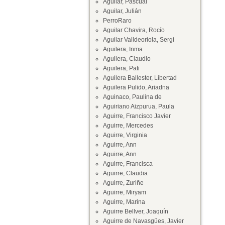
Aguilar, Pascual
Aguilar, Julián
PerroRaro
Aguilar Chavira, Rocío
Aguilar Valldeoriola, Sergi
Aguilera, Inma
Aguilera, Claudio
Aguilera, Pati
Aguilera Ballester, Libertad
Aguilera Pulido, Ariadna
Aguinaco, Paulina de
Aguiriano Aizpurua, Paula
Aguirre, Francisco Javier
Aguirre, Mercedes
Aguirre, Virginia
Aguirre, Ann
Aguirre, Ann
Aguirre, Francisca
Aguirre, Claudia
Aguirre, Zuriñe
Aguirre, Miryam
Aguirre, Marina
Aguirre Bellver, Joaquín
Aguirre de Navasgües, Javier