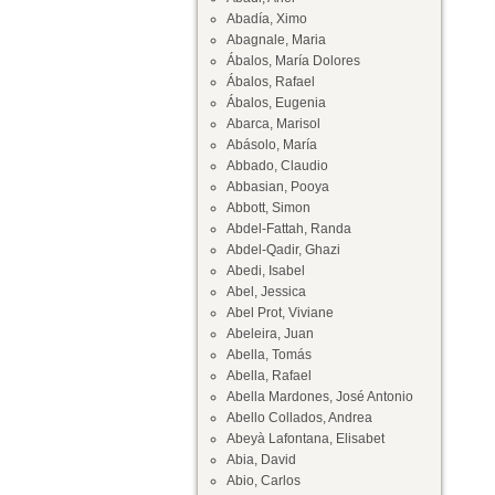
Abadía, Ximo
Abagnale, Maria
Ábalos, María Dolores
Ábalos, Rafael
Ábalos, Eugenia
Abarca, Marisol
Abásolo, María
Abbado, Claudio
Abbasian, Pooya
Abbott, Simon
Abdel-Fattah, Randa
Abdel-Qadir, Ghazi
Abedi, Isabel
Abel, Jessica
Abel Prot, Viviane
Abeleira, Juan
Abella, Tomás
Abella, Rafael
Abella Mardones, José Antonio
Abello Collados, Andrea
Abeyà Lafontana, Elisabet
Abia, David
Abio, Carlos