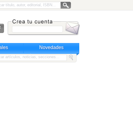
ales
Novedades