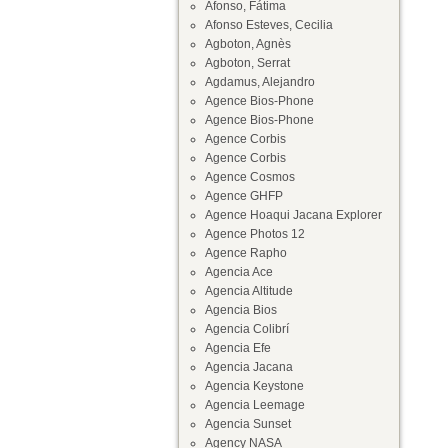
Afonso, Fátima
Afonso Esteves, Cecilia
Agboton, Agnès
Agboton, Serrat
Agdamus, Alejandro
Agence Bios-Phone
Agence Bios-Phone
Agence Corbis
Agence Corbis
Agence Cosmos
Agence GHFP
Agence Hoaqui Jacana Explorer
Agence Photos 12
Agence Rapho
Agencia Ace
Agencia Altitude
Agencia Bios
Agencia Colibrí
Agencia Efe
Agencia Jacana
Agencia Keystone
Agencia Leemage
Agencia Sunset
Agency NASA