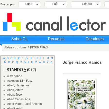
Edad
País
Género
Buscar por
Sobre CL
Recursos
Creadores
Estás en :
Home
/
BIOGRAFIAS
A
B
C
D
E
F
G
H
I
J
K
L
M
N
Jorge Franco Ramos
Ñ
O
P
Q
R
S
T
U
V
W
X
Y
Z
LISTANDO
A
(972)
A-rredondo
Aakeson, Kim Fupz
Abad, Hermanos
Abad, Arturo
Abad, José
Abad Carlés, Ana
Abad Varela, José Antonio
Abadi, Ariel