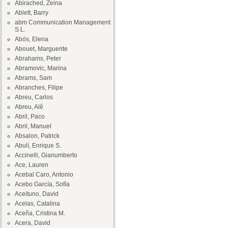
Abirached, Zeina
Ablett, Barry
abm Communication Management
S.L.
Abós, Elena
Abouet, Marguerite
Abrahams, Peter
Abramovic, Marina
Abrams, Sam
Abranches, Filipe
Abreu, Carlos
Abreu, Alê
Abril, Paco
Abril, Manuel
Absalon, Patrick
Abulí, Enrique S.
Accinelli, Gianumberto
Ace, Lauren
Acebal Caro, Antonio
Acebo García, Sofía
Aceituno, David
Acelas, Catalina
Aceña, Cristina M.
Acera, David