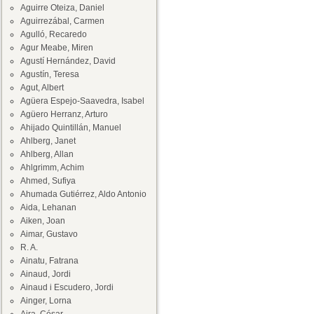
Aguirre Oteiza, Daniel
Aguirrezábal, Carmen
Agulló, Recaredo
Agur Meabe, Miren
Agustí Hernández, David
Agustín, Teresa
Agut, Albert
Agüera Espejo-Saavedra, Isabel
Agüero Herranz, Arturo
Ahijado Quintillán, Manuel
Ahlberg, Janet
Ahlberg, Allan
Ahlgrimm, Achim
Ahmed, Sufiya
Ahumada Gutiérrez, Aldo Antonio
Aida, Lehanan
Aiken, Joan
Aimar, Gustavo
R. A.
Ainatu, Fatrana
Ainaud, Jordi
Ainaud i Escudero, Jordi
Ainger, Lorna