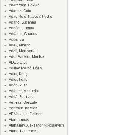
Adamsson, Bo Ake
Adánez, Coto
Adâo Neto, Pascoal Pedro
Adario, Susanna
Adbåge, Emma
Addams, Charles
Addenda
Adell, Alberto
Adell, Montserrat
Adell Winkler, Montse
ADES C.B.
Adillon Marsó, Dàlia
Adler, Kraig
Adler, Irene
Adón, Pilar
Adreani, Manuela
Adrià, Francesc
Aeneas, Gonzalo
Aertssen, Kristien
AF Venable, Colleen
Afán, Tomás
Afanásiev, Aleksandr Nikoláievich
Afano, Laurence L.