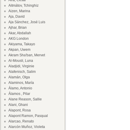
Aira, César
Aitmátov, Tchinghiz
Aizen, Marina
Aja, David
Aja Sánchez, José Luis
Ajhar, Brian
Akar, Abdallah
AKG London
Akiyama, Takayo
Akpan, Uwem
Akram Sha'ban, Mervet
Al-Mousli, Luna
Aladjidi, Virginie
Alafenisch, Salim
Alamán, Olga
Alaminos, María
Álamo, Antonio
Álamos , Pilar
Alane Reason, Sallie
Alani, Ghani
Alapont, Rosa
Alapont Ramon, Pasqual
Alarcao, Renato
Alarcón Muñoz, Violeta