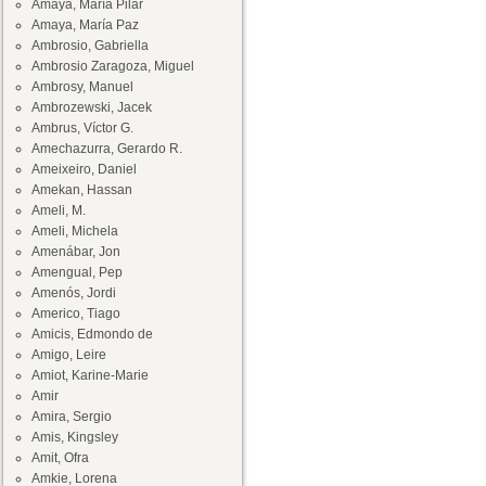
Amaya, María Pilar
Amaya, María Paz
Ambrosio, Gabriella
Ambrosio Zaragoza, Miguel
Ambrosy, Manuel
Ambrozewski, Jacek
Ambrus, Víctor G.
Amechazurra, Gerardo R.
Ameixeiro, Daniel
Amekan, Hassan
Ameli, M.
Ameli, Michela
Amenábar, Jon
Amengual, Pep
Amenós, Jordi
Americo, Tiago
Amicis, Edmondo de
Amigo, Leire
Amiot, Karine-Marie
Amir
Amira, Sergio
Amis, Kingsley
Amit, Ofra
Amkie, Lorena