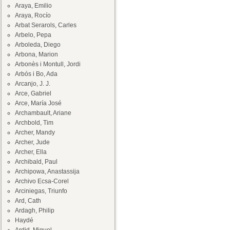
Araya, Emilio
Araya, Rocío
Arbat Serarols, Carles
Arbelo, Pepa
Arboleda, Diego
Arbona, Marion
Arbonès i Montull, Jordi
Arbós i Bo, Ada
Arcanjo, J. J.
Arce, Gabriel
Arce, María José
Archambault, Ariane
Archbold, Tim
Archer, Mandy
Archer, Jude
Archer, Ella
Archibald, Paul
Archipowa, Anastassija
Archivo Ecsa-Corel
Arciniegas, Triunfo
Ard, Cath
Ardagh, Philip
Haydé