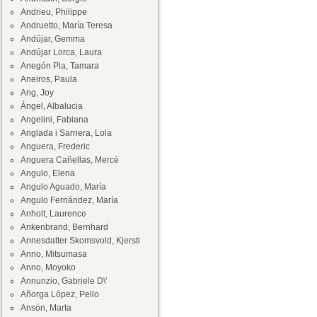
Andrieu, Philippe
Andruetto, María Teresa
Andújar, Gemma
Andújar Lorca, Laura
Anegón Pla, Tamara
Aneiros, Paula
Ang, Joy
Ángel, Albalucia
Angelini, Fabiana
Anglada i Sarriera, Lola
Anguera, Frederic
Anguera Cañellas, Mercè
Angulo, Elena
Angulo Aguado, María
Angulo Fernández, María
Anholt, Laurence
Ankenbrand, Bernhard
Annesdatter Skomsvold, Kjersti
Anno, Mitsumasa
Anno, Moyoko
Annunzio, Gabriele D\'
Añorga López, Pello
Ansón, Marta