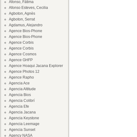
Afonso, Fátima
Afonso Esteves, Cecilia
Agboton, Agnès
Agboton, Serrat
Agdamus, Alejandro
Agence Bios-Phone
Agence Bios-Phone
Agence Corbis
Agence Corbis
Agence Cosmos
Agence GHFP
Agence Hoaqui Jacana Explorer
Agence Photos 12
Agence Rapho
Agencia Ace
Agencia Altitude
Agencia Bios
Agencia Colibrí
Agencia Efe
Agencia Jacana
Agencia Keystone
Agencia Leemage
Agencia Sunset
Agency NASA