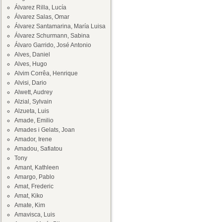
Álvarez Rilla, Lucía
Álvarez Salas, Omar
Álvarez Santamarina, María Luisa
Álvarez Schurmann, Sabina
Álvaro Garrido, José Antonio
Alves, Daniel
Alves, Hugo
Alvim Corrêa, Henrique
Alvisi, Dario
Alwett, Audrey
Alzial, Sylvain
Alzueta, Luis
Amade, Emilio
Amades i Gelats, Joan
Amador, Irene
Amadou, Safiatou
Tony
Amant, Kathleen
Amargo, Pablo
Amat, Frederic
Amat, Kiko
Amate, Kim
Amavisca, Luis