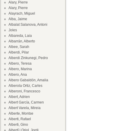
Alary, Pierre
Alary, Pierre
Alayrach, Miguel
Alba, Jaime
Albalat Salanova, Antoni
Joles
Albareda, Laia
Albarrán, Alberto
Albee, Sarah
Alberdi, Pilar
Alberdi Zinkunegi, Pedro
Albero, Teresa
Albero, Marina
Albero, Ana
Albero Gabaldón, Amalia
Alberola Ortiz, Carles
Alberoni, Francesco
Albert, Adrien
Albert García, Carmen
Albert Varela, Mireia
Alberte, Montse
Alberti, Rafael
Alberti, Gino
Albertí i Oriol, Jordi