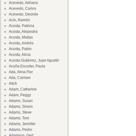
Acevedo, Adriana
Acevedo, Carlos
Acevedo, Desirée
Acín, Ramón
Acosta, Patricia
Acosta, Alejandra
Acosta, Matías
Acosta, Andrés
Acosta, Pablo
Acosta, Alicia
Acosta Gutiérrez, Juan Agustín
Acuña Escuder, Paula
Ada, Alma Flor
Ada, Carmen
Aitch
Adam, Catherine
Adam, Peggy
Adams, Susan
Adams, Simon
Adams, Steve
Adams, Tom
Adams, Jennifer
Adams, Pedro
Adamson, Ged