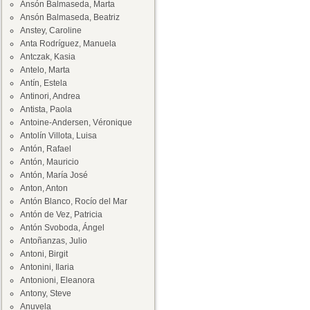
Ansón Balmaseda, Marta
Ansón Balmaseda, Beatriz
Anstey, Caroline
Anta Rodríguez, Manuela
Antczak, Kasia
Antelo, Marta
Antín, Estela
Antinori, Andrea
Antista, Paola
Antoine-Andersen, Véronique
Antolín Villota, Luisa
Antón, Rafael
Antón, Mauricio
Antón, María José
Anton, Anton
Antón Blanco, Rocío del Mar
Antón de Vez, Patricia
Antón Svoboda, Ángel
Antoñanzas, Julio
Antoni, Birgit
Antonini, Ilaria
Antonioni, Eleanora
Antony, Steve
Anuvela