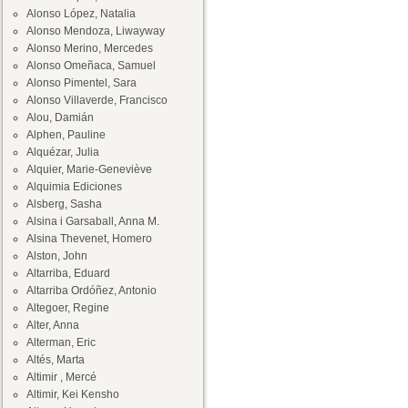
Alonso López, Natalia
Alonso Mendoza, Liwayway
Alonso Merino, Mercedes
Alonso Omeñaca, Samuel
Alonso Pimentel, Sara
Alonso Villaverde, Francisco
Alou, Damián
Alphen, Pauline
Alquézar, Julia
Alquier, Marie-Geneviève
Alquimia Ediciones
Alsberg, Sasha
Alsina i Garsaball, Anna M.
Alsina Thevenet, Homero
Alston, John
Altarriba, Eduard
Altarriba Ordóñez, Antonio
Altegoer, Regine
Alter, Anna
Alterman, Eric
Altés, Marta
Altimir , Mercé
Altimir, Kei Kensho