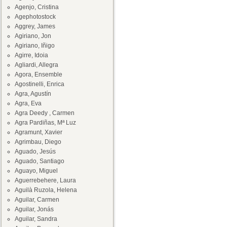
Agenjo, Cristina
Agephotostock
Aggrey, James
Agiriano, Jon
Agiriano, Iñigo
Agirre, Idoia
Agliardi, Allegra
Agora, Ensemble
Agostinelli, Enrica
Agra, Agustín
Agra, Eva
Agra Deedy , Carmen
Agra Pardiñas, Mª Luz
Agramunt, Xavier
Agrimbau, Diego
Aguado, Jesús
Aguado, Santiago
Aguayo, Miguel
Aguerrebehere, Laura
Aguilà Ruzola, Helena
Aguilar, Carmen
Aguilar, Jonás
Aguilar, Sandra