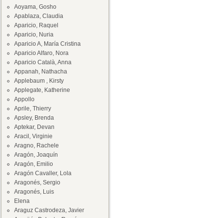
Aoyama, Gosho
Apablaza, Claudia
Aparicio, Raquel
Aparicio, Nuria
Aparicio A, María Cristina
Aparicio Alfaro, Nora
Aparicio Català, Anna
Appanah, Nathacha
Applebaum , Kirsty
Applegate, Katherine
Appollo
Aprile, Thierry
Apsley, Brenda
Aptekar, Devan
Aracil, Virginie
Aragno, Rachele
Aragón, Joaquín
Aragón, Emilio
Aragón Cavaller, Lola
Aragonés, Sergio
Aragonés, Luis
Elena
Araguz Castrodeza, Javier