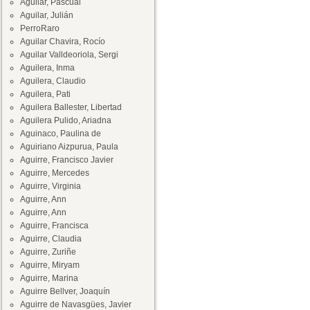
Aguilar, Pascual
Aguilar, Julián
PerroRaro
Aguilar Chavira, Rocío
Aguilar Valldeoriola, Sergi
Aguilera, Inma
Aguilera, Claudio
Aguilera, Pati
Aguilera Ballester, Libertad
Aguilera Pulido, Ariadna
Aguinaco, Paulina de
Aguiriano Aizpurua, Paula
Aguirre, Francisco Javier
Aguirre, Mercedes
Aguirre, Virginia
Aguirre, Ann
Aguirre, Ann
Aguirre, Francisca
Aguirre, Claudia
Aguirre, Zuriñe
Aguirre, Miryam
Aguirre, Marina
Aguirre Bellver, Joaquín
Aguirre de Navasgües, Javier