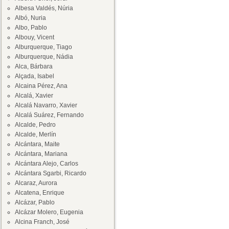
Albesa Valdés, Núria
Albó, Nuria
Albo, Pablo
Albouy, Vicent
Alburquerque, Tiago
Alburquerque, Nádia
Alca, Bárbara
Alçada, Isabel
Alcaina Pérez, Ana
Alcalá, Xavier
Alcalá Navarro, Xavier
Alcalá Suárez, Fernando
Alcalde, Pedro
Alcalde, Merlín
Alcántara, Maite
Alcántara, Mariana
Alcántara Alejo, Carlos
Alcántara Sgarbi, Ricardo
Alcaraz, Aurora
Alcatena, Enrique
Alcázar, Pablo
Alcázar Molero, Eugenia
Alcina Franch, José