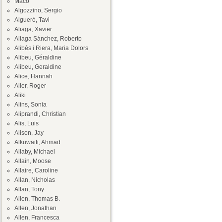
Maco
Algozzino, Sergio
Algueró, Tavi
Aliaga, Xavier
Aliaga Sánchez, Roberto
Alibés i Riera, Maria Dolors
Alibeu, Géraldine
Alibeu, Geraldine
Alice, Hannah
Alier, Roger
Aliki
Alins, Sonia
Aliprandi, Christian
Alis, Luis
Alison, Jay
Alkuwaifi, Ahmad
Allaby, Michael
Allain, Moose
Allaire, Caroline
Allan, Nicholas
Allan, Tony
Allen, Thomas B.
Allen, Jonathan
Allen, Francesca