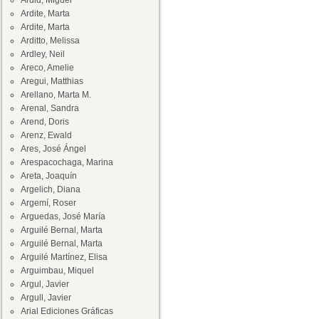
Ardid, Miguel
Ardite, Marta
Ardite, Marta
Arditto, Melissa
Ardley, Neil
Areco, Amelie
Aregui, Matthias
Arellano, Marta M.
Arenal, Sandra
Arend, Doris
Arenz, Ewald
Ares, José Ángel
Arespacochaga, Marina
Areta, Joaquín
Argelich, Diana
Argemí, Roser
Arguedas, José María
Arguilé Bernal, Marta
Arguilé Bernal, Marta
Arguilé Martínez, Elisa
Arguimbau, Miquel
Argul, Javier
Argull, Javier
Arial Ediciones Gráficas