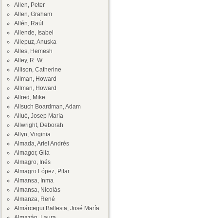
Allen, Peter
Allen, Graham
Allén, Raúl
Allende, Isabel
Allepuz, Anuska
Alles, Hemesh
Alley, R. W.
Allison, Catherine
Allman, Howard
Allman, Howard
Allred, Mike
Allsuch Boardman, Adam
Allué, Josep María
Allwright, Deborah
Allyn, Virginia
Almada, Ariel Andrés
Almagor, Gila
Almagro, Inés
Almagro López, Pilar
Almansa, Inma
Almansa, Nicolás
Almanza, René
Almárcegui Ballesta, José María
Almazán, Laura