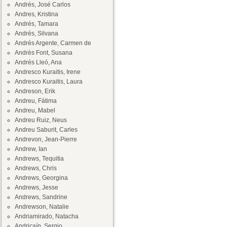
Andrés, José Carlos
Andres, Kristina
Andrés, Tamara
Andrés, Silvana
Andrés Argente, Carmen de
Andrès Font, Susana
Andrés Lleó, Ana
Andresco Kuraitis, Irene
Andresco Kuraitis, Laura
Andreson, Erik
Andreu, Fátima
Andreu, Mabel
Andreu Ruiz, Neus
Andreu Saburit, Carles
Andrevon, Jean-Pierre
Andrew, Ian
Andrews, Tequitia
Andrews, Chris
Andrews, Georgina
Andrews, Jesse
Andrews, Sandrine
Andrewson, Natalie
Andriamirado, Natacha
Andricaín, Sergio