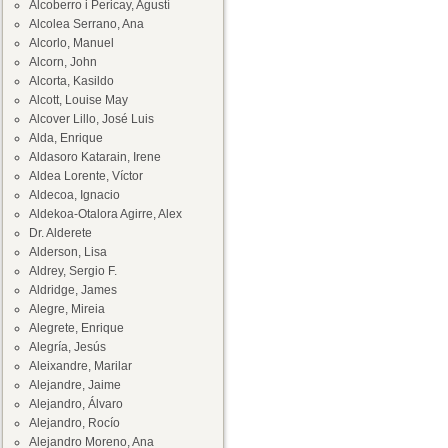
Alcoberro i Pericay, Agustí
Alcolea Serrano, Ana
Alcorlo, Manuel
Alcorn, John
Alcorta, Kasildo
Alcott, Louise May
Alcover Lillo, José Luis
Alda, Enrique
Aldasoro Katarain, Irene
Aldea Lorente, Víctor
Aldecoa, Ignacio
Aldekoa-Otalora Agirre, Alex
Dr. Alderete
Alderson, Lisa
Aldrey, Sergio F.
Aldridge, James
Alegre, Mireia
Alegrete, Enrique
Alegría, Jesús
Aleixandre, Marilar
Alejandre, Jaime
Alejandro, Álvaro
Alejandro, Rocío
Alejandro Moreno, Ana