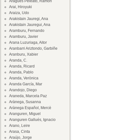
Aragüés Peleato, Ramón
Arai, Hiroyuki
Araiza, Udo
Arakistain Jauregi, Ana
Arakistain Jauregui, Ana
Aramburu, Fernando
Aramburu, Javier
Arana Luzuriaga, Aitor
Aranbarri Ariztondo, Garbiñe
Aranburu, Xabier
Aranda, C.
Aranda, Ricard
Aranda, Pablo
Aranda, Verònica
Aranda García, Mar
Arandojo, Diego
Araneda, Marcela Paz
Arànega, Susanna
Arànega Español, Mercè
Aranguren, Miguel
Aranguren Gallués, Ignacio
Arano, Leire
Arasa, Cinta
Araújo, Jorge