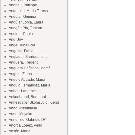
Andrieu, Philippe
Andruetto, María Teresa
Andújar, Gemma
Andújar Lorca, Laura
Anegón Pla, Tamara
Aneiros, Paula
Ang, Joy
Ángel, Albalucia
Angelini, Fabiana
Anglada i Sarriera, Lola
Anguera, Frederic
Anguera Cañellas, Mercè
Angulo, Elena
Angulo Aguado, María
Angulo Fernández, María
Anholt, Laurence
Ankenbrand, Bernhard
Annesdatter Skomsvold, Kjersti
Anno, Mitsumasa
Anno, Moyoko
Annunzio, Gabriele D\'
Añorga López, Pello
Ansón, Marta