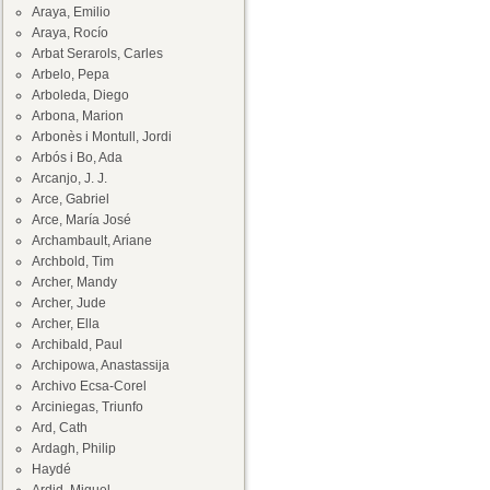
Araya, Emilio
Araya, Rocío
Arbat Serarols, Carles
Arbelo, Pepa
Arboleda, Diego
Arbona, Marion
Arbonès i Montull, Jordi
Arbós i Bo, Ada
Arcanjo, J. J.
Arce, Gabriel
Arce, María José
Archambault, Ariane
Archbold, Tim
Archer, Mandy
Archer, Jude
Archer, Ella
Archibald, Paul
Archipowa, Anastassija
Archivo Ecsa-Corel
Arciniegas, Triunfo
Ard, Cath
Ardagh, Philip
Haydé