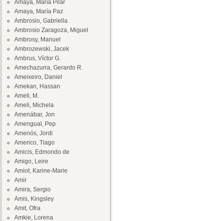
Amaya, María Pilar
Amaya, María Paz
Ambrosio, Gabriella
Ambrosio Zaragoza, Miguel
Ambrosy, Manuel
Ambrozewski, Jacek
Ambrus, Víctor G.
Amechazurra, Gerardo R.
Ameixeiro, Daniel
Amekan, Hassan
Ameli, M.
Ameli, Michela
Amenábar, Jon
Amengual, Pep
Amenós, Jordi
Americo, Tiago
Amicis, Edmondo de
Amigo, Leire
Amiot, Karine-Marie
Amir
Amira, Sergio
Amis, Kingsley
Amit, Ofra
Amkie, Lorena