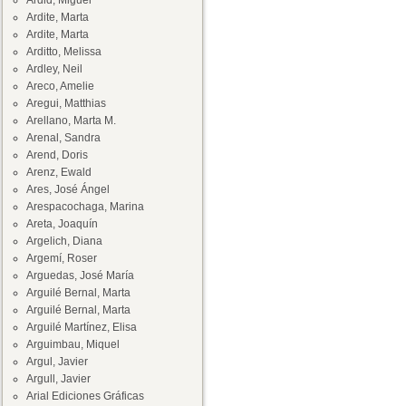
Ardid, Miguel
Ardite, Marta
Ardite, Marta
Arditto, Melissa
Ardley, Neil
Areco, Amelie
Aregui, Matthias
Arellano, Marta M.
Arenal, Sandra
Arend, Doris
Arenz, Ewald
Ares, José Ángel
Arespacochaga, Marina
Areta, Joaquín
Argelich, Diana
Argemí, Roser
Arguedas, José María
Arguilé Bernal, Marta
Arguilé Bernal, Marta
Arguilé Martínez, Elisa
Arguimbau, Miquel
Argul, Javier
Argull, Javier
Arial Ediciones Gráficas