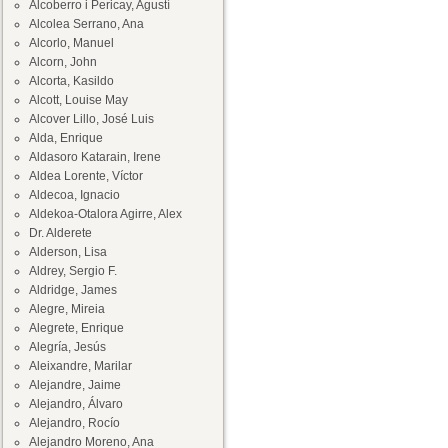
Alcoberro i Pericay, Agustí
Alcolea Serrano, Ana
Alcorlo, Manuel
Alcorn, John
Alcorta, Kasildo
Alcott, Louise May
Alcover Lillo, José Luis
Alda, Enrique
Aldasoro Katarain, Irene
Aldea Lorente, Víctor
Aldecoa, Ignacio
Aldekoa-Otalora Agirre, Alex
Dr. Alderete
Alderson, Lisa
Aldrey, Sergio F.
Aldridge, James
Alegre, Mireia
Alegrete, Enrique
Alegría, Jesús
Aleixandre, Marilar
Alejandre, Jaime
Alejandro, Álvaro
Alejandro, Rocío
Alejandro Moreno, Ana