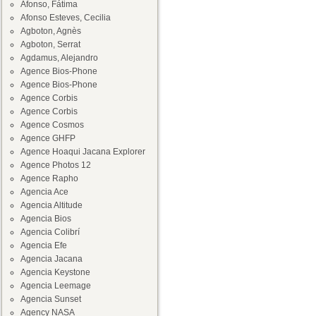
Afonso, Fátima
Afonso Esteves, Cecilia
Agboton, Agnès
Agboton, Serrat
Agdamus, Alejandro
Agence Bios-Phone
Agence Bios-Phone
Agence Corbis
Agence Corbis
Agence Cosmos
Agence GHFP
Agence Hoaqui Jacana Explorer
Agence Photos 12
Agence Rapho
Agencia Ace
Agencia Altitude
Agencia Bios
Agencia Colibrí
Agencia Efe
Agencia Jacana
Agencia Keystone
Agencia Leemage
Agencia Sunset
Agency NASA