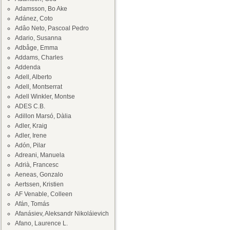
Adamsson, Bo Ake
Adánez, Coto
Adâo Neto, Pascoal Pedro
Adario, Susanna
Adbåge, Emma
Addams, Charles
Addenda
Adell, Alberto
Adell, Montserrat
Adell Winkler, Montse
ADES C.B.
Adillon Marsó, Dàlia
Adler, Kraig
Adler, Irene
Adón, Pilar
Adreani, Manuela
Adrià, Francesc
Aeneas, Gonzalo
Aertssen, Kristien
AF Venable, Colleen
Afán, Tomás
Afanásiev, Aleksandr Nikoláievich
Afano, Laurence L.