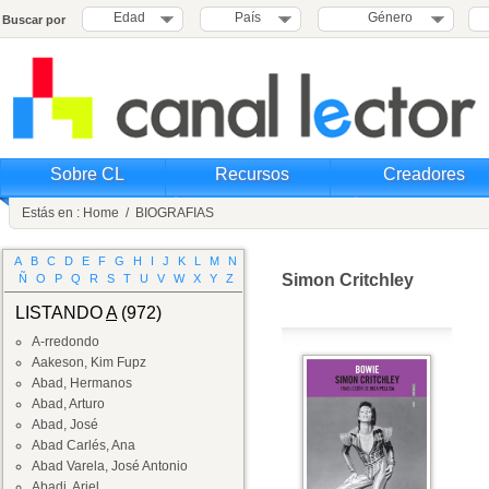
Edad
País
Género
Buscar por
Sobre CL
Recursos
Creadores
Estás en :
Home
/
BIOGRAFIAS
A
B
C
D
E
F
G
H
I
J
K
L
M
N
Simon Critchley
Ñ
O
P
Q
R
S
T
U
V
W
X
Y
Z
LISTANDO
A
(972)
A-rredondo
Aakeson, Kim Fupz
Abad, Hermanos
Abad, Arturo
Abad, José
Abad Carlés, Ana
Abad Varela, José Antonio
Abadi, Ariel