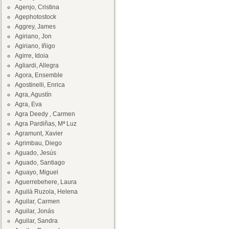
Agenjo, Cristina
Agephotostock
Aggrey, James
Agiriano, Jon
Agiriano, Iñigo
Agirre, Idoia
Agliardi, Allegra
Agora, Ensemble
Agostinelli, Enrica
Agra, Agustín
Agra, Eva
Agra Deedy , Carmen
Agra Pardiñas, Mª Luz
Agramunt, Xavier
Agrimbau, Diego
Aguado, Jesús
Aguado, Santiago
Aguayo, Miguel
Aguerrebehere, Laura
Aguilà Ruzola, Helena
Aguilar, Carmen
Aguilar, Jonás
Aguilar, Sandra