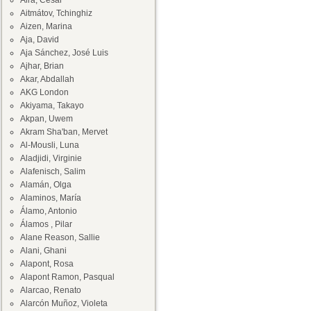
Aira, César
Aitmátov, Tchinghiz
Aizen, Marina
Aja, David
Aja Sánchez, José Luis
Ajhar, Brian
Akar, Abdallah
AKG London
Akiyama, Takayo
Akpan, Uwem
Akram Sha'ban, Mervet
Al-Mousli, Luna
Aladjidi, Virginie
Alafenisch, Salim
Alamán, Olga
Alaminos, María
Álamo, Antonio
Álamos , Pilar
Alane Reason, Sallie
Alani, Ghani
Alapont, Rosa
Alapont Ramon, Pasqual
Alarcao, Renato
Alarcón Muñoz, Violeta