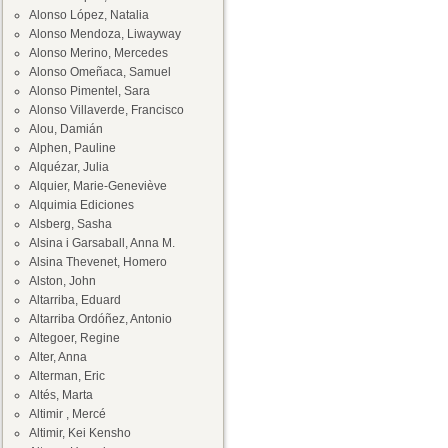
Alonso López, Natalia
Alonso Mendoza, Liwayway
Alonso Merino, Mercedes
Alonso Omeñaca, Samuel
Alonso Pimentel, Sara
Alonso Villaverde, Francisco
Alou, Damián
Alphen, Pauline
Alquézar, Julia
Alquier, Marie-Geneviève
Alquimia Ediciones
Alsberg, Sasha
Alsina i Garsaball, Anna M.
Alsina Thevenet, Homero
Alston, John
Altarriba, Eduard
Altarriba Ordóñez, Antonio
Altegoer, Regine
Alter, Anna
Alterman, Eric
Altés, Marta
Altimir , Mercé
Altimir, Kei Kensho