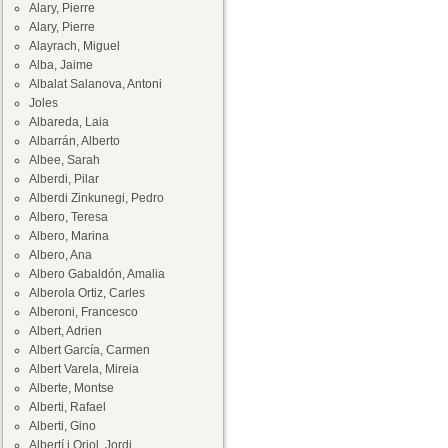
Alary, Pierre
Alary, Pierre
Alayrach, Miguel
Alba, Jaime
Albalat Salanova, Antoni
Joles
Albareda, Laia
Albarrán, Alberto
Albee, Sarah
Alberdi, Pilar
Alberdi Zinkunegi, Pedro
Albero, Teresa
Albero, Marina
Albero, Ana
Albero Gabaldón, Amalia
Alberola Ortiz, Carles
Alberoni, Francesco
Albert, Adrien
Albert García, Carmen
Albert Varela, Mireia
Alberte, Montse
Alberti, Rafael
Alberti, Gino
Albertí i Oriol, Jordi