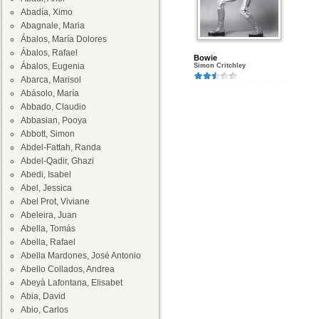
Abadía, Ximo
Abagnale, Maria
Ábalos, María Dolores
Ábalos, Rafael
Bowie
Ábalos, Eugenia
Simon Critchley
Abarca, Marisol
Abásolo, María
Abbado, Claudio
Abbasian, Pooya
Abbott, Simon
Abdel-Fattah, Randa
Abdel-Qadir, Ghazi
Abedi, Isabel
Abel, Jessica
Abel Prot, Viviane
Abeleira, Juan
Abella, Tomás
Abella, Rafael
Abella Mardones, José Antonio
Abello Collados, Andrea
Abeyà Lafontana, Elisabet
Abia, David
Abio, Carlos