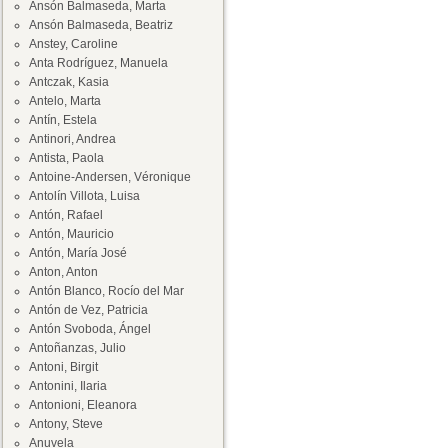
Ansón Balmaseda, Marta
Ansón Balmaseda, Beatriz
Anstey, Caroline
Anta Rodríguez, Manuela
Antczak, Kasia
Antelo, Marta
Antín, Estela
Antinori, Andrea
Antista, Paola
Antoine-Andersen, Véronique
Antolín Villota, Luisa
Antón, Rafael
Antón, Mauricio
Antón, María José
Anton, Anton
Antón Blanco, Rocío del Mar
Antón de Vez, Patricia
Antón Svoboda, Ángel
Antoñanzas, Julio
Antoni, Birgit
Antonini, Ilaria
Antonioni, Eleanora
Antony, Steve
Anuvela