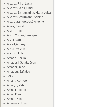
Álvarez Rilla, Lucía
Álvarez Salas, Omar
Álvarez Santamarina, María Luisa
Álvarez Schurmann, Sabina
Álvaro Garrido, José Antonio
Alves, Daniel
Alves, Hugo
Alvim Corrêa, Henrique
Alvisi, Dario
Alwett, Audrey
Alzial, Sylvain
Alzueta, Luis
Amade, Emilio
Amades i Gelats, Joan
Amador, Irene
Amadou, Safiatou
Tony
Amant, Kathleen
Amargo, Pablo
Amat, Frederic
Amat, Kiko
Amate, Kim
Amavisca, Luis