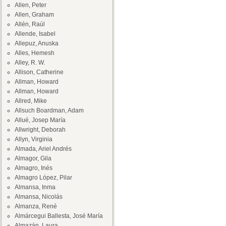
Allen, Peter
Allen, Graham
Allén, Raúl
Allende, Isabel
Allepuz, Anuska
Alles, Hemesh
Alley, R. W.
Allison, Catherine
Allman, Howard
Allman, Howard
Allred, Mike
Allsuch Boardman, Adam
Allué, Josep María
Allwright, Deborah
Allyn, Virginia
Almada, Ariel Andrés
Almagor, Gila
Almagro, Inés
Almagro López, Pilar
Almansa, Inma
Almansa, Nicolás
Almanza, René
Almárcegui Ballesta, José María
Almazán, Laura