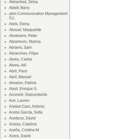
Abirached, Zeina
Ablett, Barry
abm Communication Management
S.L.
Abós, Elena
Abouet, Marguerite
Abrahams, Peter
Abramovic, Marina
Abrams, Sam
Abranches, Filipe
Abreu, Carlos
Abreu, Alê
Abril, Paco
Abril, Manuel
Absalon, Patrick
Abulí, Enrique S.
Accinelli, Gianumberto
Ace, Lauren
Acebal Caro, Antonio
Acebo García, Sofía
Aceituno, David
Acelas, Catalina
Aceña, Cristina M.
Acera, David