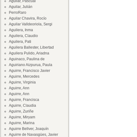
Aguilar, Pascual
Aguilar, Julián
PerroRaro
Aguilar Chavira, Rocío
Aguilar Valldeoriola, Sergi
Aguilera, Inma
Aguilera, Claudio
Aguilera, Pati
Aguilera Ballester, Libertad
Aguilera Pulido, Ariadna
Aguinaco, Paulina de
Aguiriano Aizpurua, Paula
Aguirre, Francisco Javier
Aguirre, Mercedes
Aguirre, Virginia
Aguirre, Ann
Aguirre, Ann
Aguirre, Francisca
Aguirre, Claudia
Aguirre, Zuriñe
Aguirre, Miryam
Aguirre, Marina
Aguirre Bellver, Joaquín
Aguirre de Navasgües, Javier