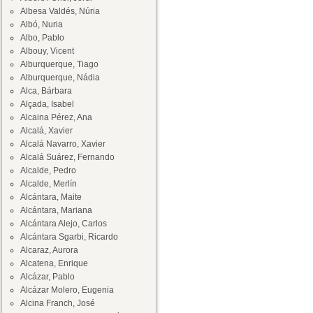
Albesa Valdés, Núria
Albó, Nuria
Albo, Pablo
Albouy, Vicent
Alburquerque, Tiago
Alburquerque, Nádia
Alca, Bárbara
Alçada, Isabel
Alcaina Pérez, Ana
Alcalá, Xavier
Alcalá Navarro, Xavier
Alcalá Suárez, Fernando
Alcalde, Pedro
Alcalde, Merlín
Alcántara, Maite
Alcántara, Mariana
Alcántara Alejo, Carlos
Alcántara Sgarbi, Ricardo
Alcaraz, Aurora
Alcatena, Enrique
Alcázar, Pablo
Alcázar Molero, Eugenia
Alcina Franch, José