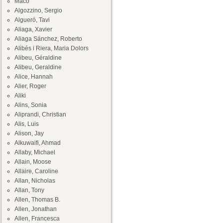
Maco
Algozzino, Sergio
Algueró, Tavi
Aliaga, Xavier
Aliaga Sánchez, Roberto
Alibés i Riera, Maria Dolors
Alibeu, Géraldine
Alibeu, Geraldine
Alice, Hannah
Alier, Roger
Aliki
Alins, Sonia
Aliprandi, Christian
Alis, Luis
Alison, Jay
Alkuwaifi, Ahmad
Allaby, Michael
Allain, Moose
Allaire, Caroline
Allan, Nicholas
Allan, Tony
Allen, Thomas B.
Allen, Jonathan
Allen, Francesca