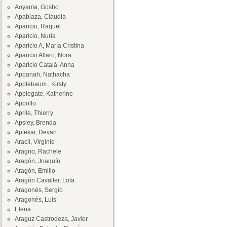
Aoyama, Gosho
Apablaza, Claudia
Aparicio, Raquel
Aparicio, Nuria
Aparicio A, María Cristina
Aparicio Alfaro, Nora
Aparicio Català, Anna
Appanah, Nathacha
Applebaum , Kirsty
Applegate, Katherine
Appollo
Aprile, Thierry
Apsley, Brenda
Aptekar, Devan
Aracil, Virginie
Aragno, Rachele
Aragón, Joaquín
Aragón, Emilio
Aragón Cavaller, Lola
Aragonés, Sergio
Aragonés, Luis
Elena
Araguz Castrodeza, Javier