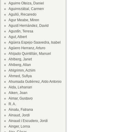
Aguirre Oteiza, Daniel
Aguirrezábal, Carmen
Agulló, Recaredo
Agur Meabe, Miren
Agustí Hernández, David
Agustín, Teresa
Agut, Albert
Agüera Espejo-Saavedra, Isabel
Agüero Herranz, Arturo
Ahijado Quintillán, Manuel
Ahlberg, Janet
Ahlberg, Allan
Ahlgrimm, Achim
Ahmed, Sufiya
Ahumada Gutiérrez, Aldo Antonio
Aida, Lehanan
Aiken, Joan
Aimar, Gustavo
R. A.
Ainatu, Fatrana
Ainaud, Jordi
Ainaud i Escudero, Jordi
Ainger, Lorna