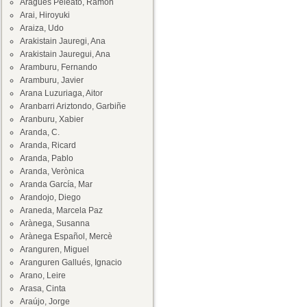
Aragüés Peleato, Ramón
Arai, Hiroyuki
Araiza, Udo
Arakistain Jauregi, Ana
Arakistain Jauregui, Ana
Aramburu, Fernando
Aramburu, Javier
Arana Luzuriaga, Aitor
Aranbarri Ariztondo, Garbiñe
Aranburu, Xabier
Aranda, C.
Aranda, Ricard
Aranda, Pablo
Aranda, Verònica
Aranda García, Mar
Arandojo, Diego
Araneda, Marcela Paz
Arànega, Susanna
Arànega Español, Mercè
Aranguren, Miguel
Aranguren Gallués, Ignacio
Arano, Leire
Arasa, Cinta
Araújo, Jorge