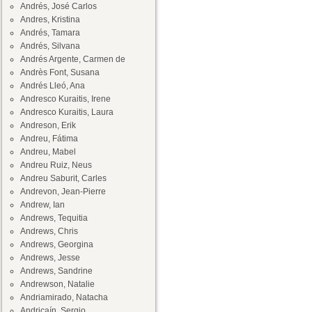
Andrés, José Carlos
Andres, Kristina
Andrés, Tamara
Andrés, Silvana
Andrés Argente, Carmen de
Andrès Font, Susana
Andrés Lleó, Ana
Andresco Kuraitis, Irene
Andresco Kuraitis, Laura
Andreson, Erik
Andreu, Fátima
Andreu, Mabel
Andreu Ruiz, Neus
Andreu Saburit, Carles
Andrevon, Jean-Pierre
Andrew, Ian
Andrews, Tequitia
Andrews, Chris
Andrews, Georgina
Andrews, Jesse
Andrews, Sandrine
Andrewson, Natalie
Andriamirado, Natacha
Andricaín, Sergio