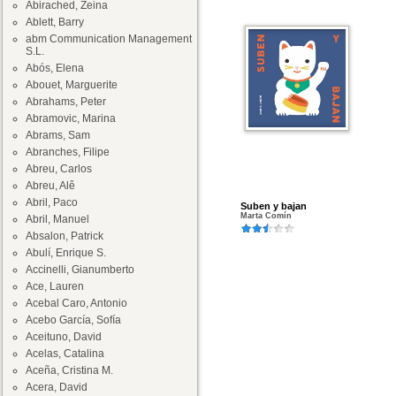
Abirached, Zeina
Ablett, Barry
abm Communication Management
S.L.
Abós, Elena
Abouet, Marguerite
Abrahams, Peter
Abramovic, Marina
Abrams, Sam
Abranches, Filipe
Abreu, Carlos
Abreu, Alê
Abril, Paco
Suben y bajan
Marta Comín
Abril, Manuel
Absalon, Patrick
Abulí, Enrique S.
Accinelli, Gianumberto
Ace, Lauren
Acebal Caro, Antonio
Acebo García, Sofía
Aceituno, David
Acelas, Catalina
Aceña, Cristina M.
Acera, David