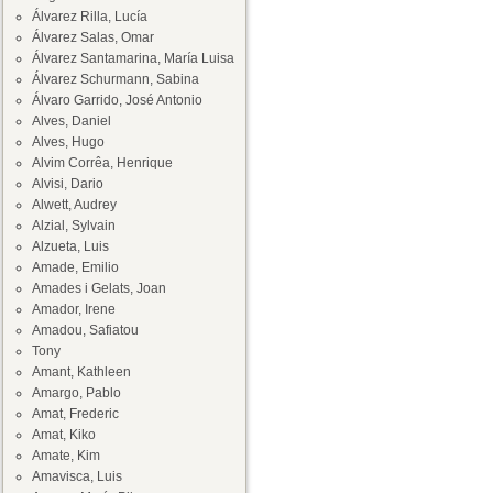
Álvarez Rilla, Lucía
Álvarez Salas, Omar
Álvarez Santamarina, María Luisa
Álvarez Schurmann, Sabina
Álvaro Garrido, José Antonio
Alves, Daniel
Alves, Hugo
Alvim Corrêa, Henrique
Alvisi, Dario
Alwett, Audrey
Alzial, Sylvain
Alzueta, Luis
Amade, Emilio
Amades i Gelats, Joan
Amador, Irene
Amadou, Safiatou
Tony
Amant, Kathleen
Amargo, Pablo
Amat, Frederic
Amat, Kiko
Amate, Kim
Amavisca, Luis