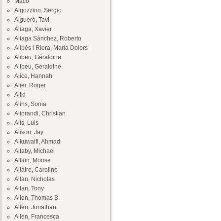
Maco
Algozzino, Sergio
Algueró, Tavi
Aliaga, Xavier
Aliaga Sánchez, Roberto
Alibés i Riera, Maria Dolors
Alibeu, Géraldine
Alibeu, Geraldine
Alice, Hannah
Alier, Roger
Aliki
Alins, Sonia
Aliprandi, Christian
Alis, Luis
Alison, Jay
Alkuwaifi, Ahmad
Allaby, Michael
Allain, Moose
Allaire, Caroline
Allan, Nicholas
Allan, Tony
Allen, Thomas B.
Allen, Jonathan
Allen, Francesca