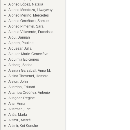
Alonso López, Natalia
Alonso Mendoza, Liwayway
Alonso Merino, Mercedes
Alonso Omeñaca, Samuel
Alonso Pimentel, Sara
Alonso Villaverde, Francisco
Alou, Damián
Alphen, Pauline
Alquézar, Julia
Alquier, Marie-Geneviève
Alquimia Ediciones
Alsberg, Sasha
Alsina i Garsaball, Anna M.
Alsina Thevenet, Homero
Alston, John
Altarriba, Eduard
Altarriba Ordóñez, Antonio
Altegoer, Regine
Alter, Anna
Alterman, Eric
Altés, Marta
Altimir , Mercé
Altimir, Kei Kensho