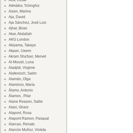
Aira, César
Aitmátov, Tchinghiz
Aizen, Marina
Aja, David
Aja Sánchez, José Luis
Ajhar, Brian
Akar, Abdallah
AKG London
Akiyama, Takayo
Akpan, Uwem
Akram Sha'ban, Mervet
Al-Mousli, Luna
Aladjidi, Virginie
Alafenisch, Salim
Alamán, Olga
Alaminos, María
Álamo, Antonio
Álamos , Pilar
Alane Reason, Sallie
Alani, Ghani
Alapont, Rosa
Alapont Ramon, Pasqual
Alarcao, Renato
Alarcón Muñoz, Violeta