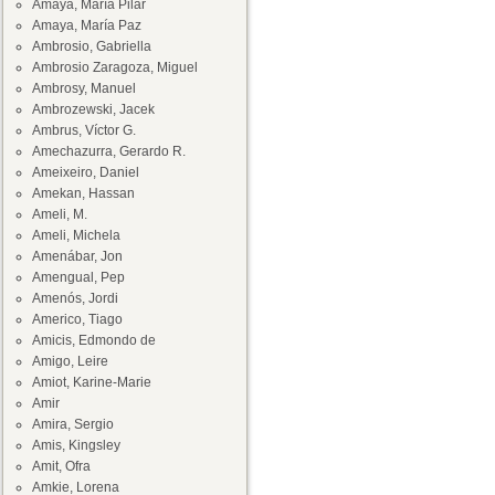
Amaya, María Pilar
Amaya, María Paz
Ambrosio, Gabriella
Ambrosio Zaragoza, Miguel
Ambrosy, Manuel
Ambrozewski, Jacek
Ambrus, Víctor G.
Amechazurra, Gerardo R.
Ameixeiro, Daniel
Amekan, Hassan
Ameli, M.
Ameli, Michela
Amenábar, Jon
Amengual, Pep
Amenós, Jordi
Americo, Tiago
Amicis, Edmondo de
Amigo, Leire
Amiot, Karine-Marie
Amir
Amira, Sergio
Amis, Kingsley
Amit, Ofra
Amkie, Lorena