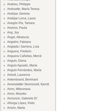
Andrieu, Philippe
Andruetto, María Teresa
Andújar, Gemma
Andújar Lorca, Laura
Anegón Pla, Tamara
Aneiros, Paula
Ang, Joy
Ángel, Albalucia
Angelini, Fabiana
Anglada i Sarriera, Lola
Anguera, Frederic
Anguera Cañellas, Mercè
Angulo, Elena
Angulo Aguado, María
Angulo Fernández, María
Anholt, Laurence
Ankenbrand, Bernhard
Annesdatter Skomsvold, Kjersti
Anno, Mitsumasa
Anno, Moyoko
Annunzio, Gabriele D\'
Añorga López, Pello
Ansón, Marta