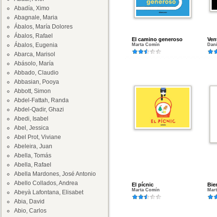
Abadía, Ximo
Abagnale, Maria
Ábalos, María Dolores
Ábalos, Rafael
El camino generoso
Ven
Ábalos, Eugenia
Marta Comín
Dan
Abarca, Marisol
Abásolo, María
Abbado, Claudio
Abbasian, Pooya
Abbott, Simon
Abdel-Fattah, Randa
Abdel-Qadir, Ghazi
Abedi, Isabel
Abel, Jessica
Abel Prot, Viviane
Abeleira, Juan
Abella, Tomás
Abella, Rafael
Abella Mardones, José Antonio
Abello Collados, Andrea
El pícnic
Bie
Marta Comín
Mar
Abeyà Lafontana, Elisabet
Abia, David
Abio, Carlos