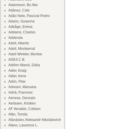
Adamsson, Bo Ake
Adánez, Coto
Adâo Neto, Pascoal Pedro
Adario, Susanna
Adbåge, Emma
Addams, Charles
Addenda
Adell, Alberto
Adell, Montserrat
Adell Winkler, Montse
ADES C.B.
Adillon Marsó, Dàlia
Adler, Kraig
Adler, Irene
Adón, Pilar
Adreani, Manuela
Adrià, Francesc
Aeneas, Gonzalo
Aertssen, Kristien
AF Venable, Colleen
Afán, Tomás
Afanásiev, Aleksandr Nikoláievich
Afano, Laurence L.