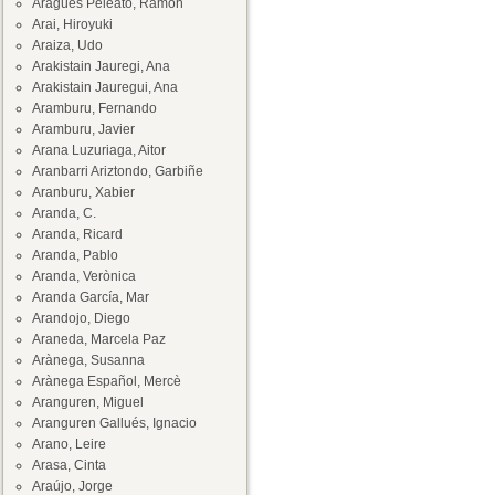
Aragüés Peleato, Ramón
Arai, Hiroyuki
Araiza, Udo
Arakistain Jauregi, Ana
Arakistain Jauregui, Ana
Aramburu, Fernando
Aramburu, Javier
Arana Luzuriaga, Aitor
Aranbarri Ariztondo, Garbiñe
Aranburu, Xabier
Aranda, C.
Aranda, Ricard
Aranda, Pablo
Aranda, Verònica
Aranda García, Mar
Arandojo, Diego
Araneda, Marcela Paz
Arànega, Susanna
Arànega Español, Mercè
Aranguren, Miguel
Aranguren Gallués, Ignacio
Arano, Leire
Arasa, Cinta
Araújo, Jorge