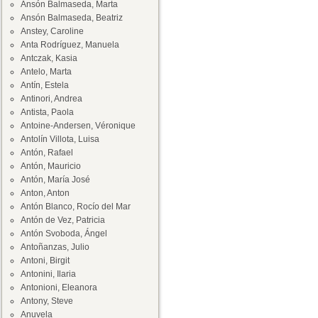
Ansón Balmaseda, Marta
Ansón Balmaseda, Beatriz
Anstey, Caroline
Anta Rodríguez, Manuela
Antczak, Kasia
Antelo, Marta
Antín, Estela
Antinori, Andrea
Antista, Paola
Antoine-Andersen, Véronique
Antolín Villota, Luisa
Antón, Rafael
Antón, Mauricio
Antón, María José
Anton, Anton
Antón Blanco, Rocío del Mar
Antón de Vez, Patricia
Antón Svoboda, Ángel
Antoñanzas, Julio
Antoni, Birgit
Antonini, Ilaria
Antonioni, Eleanora
Antony, Steve
Anuvela