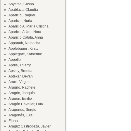
Aoyama, Gosho
Apablaza, Claudia
Aparicio, Raquel
Aparicio, Nuria
Aparicio A, María Cristina
Aparicio Alfaro, Nora
Aparicio Català, Anna
Appanah, Nathacha
Applebaum , Kirsty
Applegate, Katherine
Appollo
Aprile, Thierry
Apsley, Brenda
Aptekar, Devan
Aracil, Virginie
Aragno, Rachele
Aragón, Joaquín
Aragón, Emilio
Aragón Cavaller, Lola
Aragonés, Sergio
Aragonés, Luis
Elena
Araguz Castrodeza, Javier