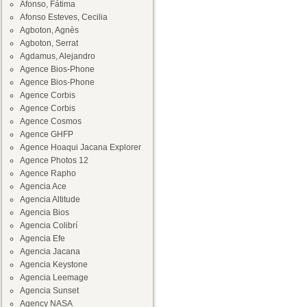
Afonso, Fátima
Afonso Esteves, Cecilia
Agboton, Agnès
Agboton, Serrat
Agdamus, Alejandro
Agence Bios-Phone
Agence Bios-Phone
Agence Corbis
Agence Corbis
Agence Cosmos
Agence GHFP
Agence Hoaqui Jacana Explorer
Agence Photos 12
Agence Rapho
Agencia Ace
Agencia Altitude
Agencia Bios
Agencia Colibrí
Agencia Efe
Agencia Jacana
Agencia Keystone
Agencia Leemage
Agencia Sunset
Agency NASA