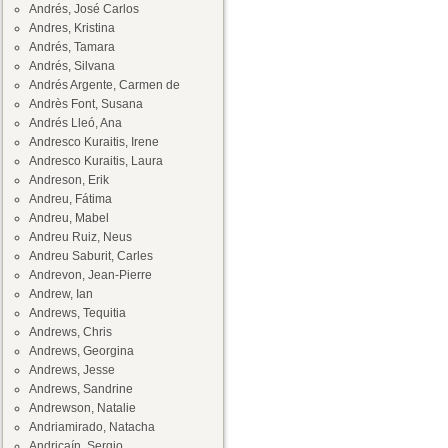
Andrés, José Carlos
Andres, Kristina
Andrés, Tamara
Andrés, Silvana
Andrés Argente, Carmen de
Andrès Font, Susana
Andrés Lleó, Ana
Andresco Kuraitis, Irene
Andresco Kuraitis, Laura
Andreson, Erik
Andreu, Fátima
Andreu, Mabel
Andreu Ruiz, Neus
Andreu Saburit, Carles
Andrevon, Jean-Pierre
Andrew, Ian
Andrews, Tequitia
Andrews, Chris
Andrews, Georgina
Andrews, Jesse
Andrews, Sandrine
Andrewson, Natalie
Andriamirado, Natacha
Andricaín, Sergio