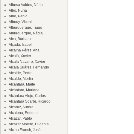
Albesa Valdés, Núria
Albó, Nuria
Albo, Pablo
Albouy, Vicent
Alburquerque, Tiago
Alburquerque, Nádia
Alca, Bárbara
Alçada, Isabel
Alcaina Pérez, Ana
Alcalá, Xavier
Alcalá Navarro, Xavier
Alcalá Suárez, Fernando
Alcalde, Pedro
Alcalde, Merlín
Alcántara, Maite
Alcántara, Mariana
Alcántara Alejo, Carlos
Alcántara Sgarbi, Ricardo
Alcaraz, Aurora
Alcatena, Enrique
Alcázar, Pablo
Alcázar Molero, Eugenia
Alcina Franch, José