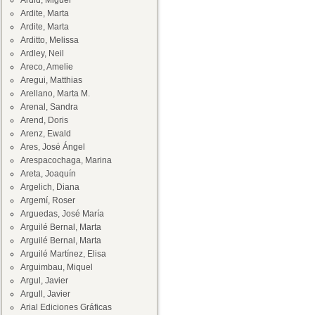
Ardid, Miguel
Ardite, Marta
Ardite, Marta
Arditto, Melissa
Ardley, Neil
Areco, Amelie
Aregui, Matthias
Arellano, Marta M.
Arenal, Sandra
Arend, Doris
Arenz, Ewald
Ares, José Ángel
Arespacochaga, Marina
Areta, Joaquín
Argelich, Diana
Argemí, Roser
Arguedas, José María
Arguilé Bernal, Marta
Arguilé Bernal, Marta
Arguilé Martínez, Elisa
Arguimbau, Miquel
Argul, Javier
Argull, Javier
Arial Ediciones Gráficas