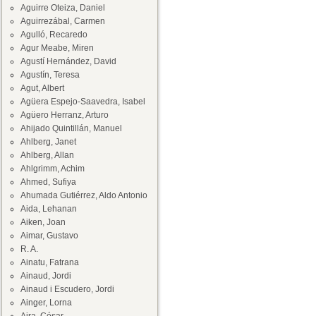
Aguirre Oteiza, Daniel
Aguirrezábal, Carmen
Agulló, Recaredo
Agur Meabe, Miren
Agustí Hernández, David
Agustín, Teresa
Agut, Albert
Agüera Espejo-Saavedra, Isabel
Agüero Herranz, Arturo
Ahijado Quintillán, Manuel
Ahlberg, Janet
Ahlberg, Allan
Ahlgrimm, Achim
Ahmed, Sufiya
Ahumada Gutiérrez, Aldo Antonio
Aida, Lehanan
Aiken, Joan
Aimar, Gustavo
R. A.
Ainatu, Fatrana
Ainaud, Jordi
Ainaud i Escudero, Jordi
Ainger, Lorna