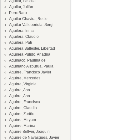
Aguilar, Pascual
Aguilar, Julián
PerroRaro
Aguilar Chavira, Rocío
Aguilar Valldeoriola, Sergi
Aguilera, Inma
Aguilera, Claudio
Aguilera, Pati
Aguilera Ballester, Libertad
Aguilera Pulido, Ariadna
Aguinaco, Paulina de
Aguiriano Aizpurua, Paula
Aguirre, Francisco Javier
Aguirre, Mercedes
Aguirre, Virginia
Aguirre, Ann
Aguirre, Ann
Aguirre, Francisca
Aguirre, Claudia
Aguirre, Zuriñe
Aguirre, Miryam
Aguirre, Marina
Aguirre Bellver, Joaquín
Aguirre de Navasgües, Javier