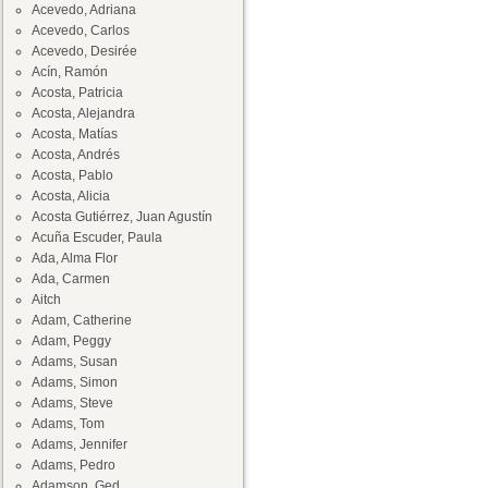
Acevedo, Adriana
Acevedo, Carlos
Acevedo, Desirée
Acín, Ramón
Acosta, Patricia
Acosta, Alejandra
Acosta, Matías
Acosta, Andrés
Acosta, Pablo
Acosta, Alicia
Acosta Gutiérrez, Juan Agustín
Acuña Escuder, Paula
Ada, Alma Flor
Ada, Carmen
Aitch
Adam, Catherine
Adam, Peggy
Adams, Susan
Adams, Simon
Adams, Steve
Adams, Tom
Adams, Jennifer
Adams, Pedro
Adamson, Ged