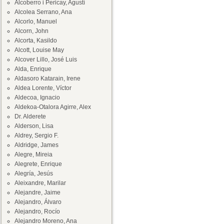
Alcoberro i Pericay, Agustí
Alcolea Serrano, Ana
Alcorlo, Manuel
Alcorn, John
Alcorta, Kasildo
Alcott, Louise May
Alcover Lillo, José Luis
Alda, Enrique
Aldasoro Katarain, Irene
Aldea Lorente, Víctor
Aldecoa, Ignacio
Aldekoa-Otalora Agirre, Alex
Dr. Alderete
Alderson, Lisa
Aldrey, Sergio F.
Aldridge, James
Alegre, Mireia
Alegrete, Enrique
Alegría, Jesús
Aleixandre, Marilar
Alejandre, Jaime
Alejandro, Álvaro
Alejandro, Rocío
Alejandro Moreno, Ana