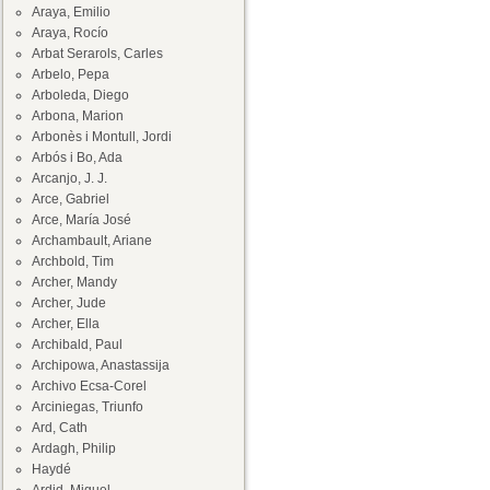
Araya, Emilio
Araya, Rocío
Arbat Serarols, Carles
Arbelo, Pepa
Arboleda, Diego
Arbona, Marion
Arbonès i Montull, Jordi
Arbós i Bo, Ada
Arcanjo, J. J.
Arce, Gabriel
Arce, María José
Archambault, Ariane
Archbold, Tim
Archer, Mandy
Archer, Jude
Archer, Ella
Archibald, Paul
Archipowa, Anastassija
Archivo Ecsa-Corel
Arciniegas, Triunfo
Ard, Cath
Ardagh, Philip
Haydé