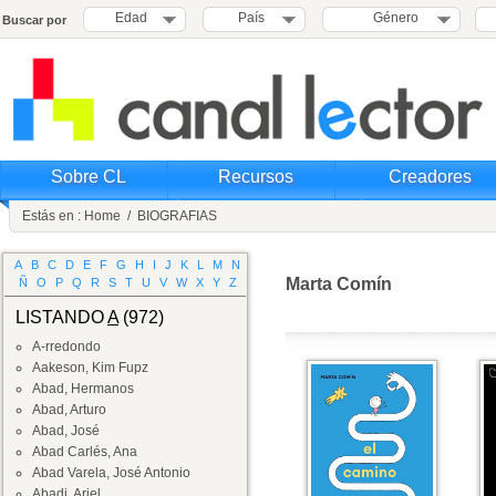
Edad
País
Género
Buscar por
Sobre CL
Recursos
Creadores
Estás en :
Home
/
BIOGRAFIAS
A
B
C
D
E
F
G
H
I
J
K
L
M
N
Marta Comín
Ñ
O
P
Q
R
S
T
U
V
W
X
Y
Z
LISTANDO
A
(972)
A-rredondo
Aakeson, Kim Fupz
Abad, Hermanos
Abad, Arturo
Abad, José
Abad Carlés, Ana
Abad Varela, José Antonio
Abadi, Ariel