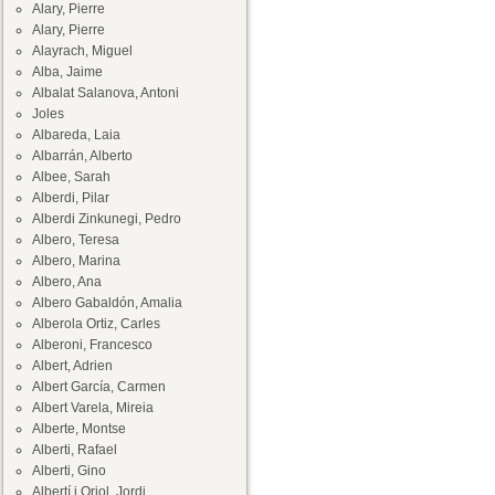
Alary, Pierre
Alary, Pierre
Alayrach, Miguel
Alba, Jaime
Albalat Salanova, Antoni
Joles
Albareda, Laia
Albarrán, Alberto
Albee, Sarah
Alberdi, Pilar
Alberdi Zinkunegi, Pedro
Albero, Teresa
Albero, Marina
Albero, Ana
Albero Gabaldón, Amalia
Alberola Ortiz, Carles
Alberoni, Francesco
Albert, Adrien
Albert García, Carmen
Albert Varela, Mireia
Alberte, Montse
Alberti, Rafael
Alberti, Gino
Albertí i Oriol, Jordi