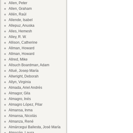
Allen, Peter
Allen, Graham
Allén, Raúl
Allende, Isabel
Allepuz, Anuska
Alles, Hemesh
Alley, R. W.
Allison, Catherine
Allman, Howard
Allman, Howard
Allred, Mike
Allsuch Boardman, Adam
Allué, Josep María
Allwright, Deborah
Allyn, Virginia
Almada, Ariel Andrés
Almagor, Gila
Almagro, Inés
Almagro López, Pilar
Almansa, Inma
Almansa, Nicolás
Almanza, René
Almárcegui Ballesta, José María
Almazán, Laura