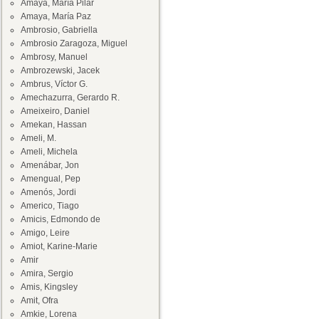
Amaya, María Pilar
Amaya, María Paz
Ambrosio, Gabriella
Ambrosio Zaragoza, Miguel
Ambrosy, Manuel
Ambrozewski, Jacek
Ambrus, Víctor G.
Amechazurra, Gerardo R.
Ameixeiro, Daniel
Amekan, Hassan
Ameli, M.
Ameli, Michela
Amenábar, Jon
Amengual, Pep
Amenós, Jordi
Americo, Tiago
Amicis, Edmondo de
Amigo, Leire
Amiot, Karine-Marie
Amir
Amira, Sergio
Amis, Kingsley
Amit, Ofra
Amkie, Lorena