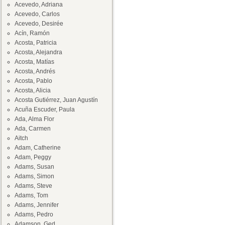
Acevedo, Adriana
Acevedo, Carlos
Acevedo, Desirée
Acín, Ramón
Acosta, Patricia
Acosta, Alejandra
Acosta, Matías
Acosta, Andrés
Acosta, Pablo
Acosta, Alicia
Acosta Gutiérrez, Juan Agustín
Acuña Escuder, Paula
Ada, Alma Flor
Ada, Carmen
Aitch
Adam, Catherine
Adam, Peggy
Adams, Susan
Adams, Simon
Adams, Steve
Adams, Tom
Adams, Jennifer
Adams, Pedro
Adamson, Ged