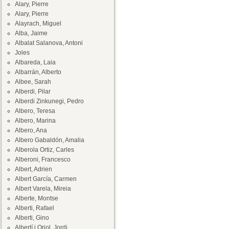
Alary, Pierre
Alary, Pierre
Alayrach, Miguel
Alba, Jaime
Albalat Salanova, Antoni
Joles
Albareda, Laia
Albarrán, Alberto
Albee, Sarah
Alberdi, Pilar
Alberdi Zinkunegi, Pedro
Albero, Teresa
Albero, Marina
Albero, Ana
Albero Gabaldón, Amalia
Alberola Ortiz, Carles
Alberoni, Francesco
Albert, Adrien
Albert García, Carmen
Albert Varela, Mireia
Alberte, Montse
Alberti, Rafael
Alberti, Gino
Albertí i Oriol, Jordi