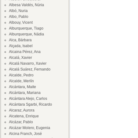
Albesa Valdés, Núria
Albó, Nuria
Albo, Pablo
Albouy, Vicent
Alburquerque, Tiago
Alburquerque, Nádia
Alca, Bárbara
Alçada, Isabel
Alcaina Pérez, Ana
Alcalá, Xavier
Alcalá Navarro, Xavier
Alcalá Suárez, Fernando
Alcalde, Pedro
Alcalde, Merlín
Alcántara, Maite
Alcántara, Mariana
Alcántara Alejo, Carlos
Alcántara Sgarbi, Ricardo
Alcaraz, Aurora
Alcatena, Enrique
Alcázar, Pablo
Alcázar Molero, Eugenia
Alcina Franch, José