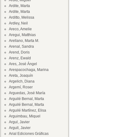
Ardid, Miguel
Ardite, Marta
Ardite, Marta
Arditto, Melissa
Ardley, Neil
Areco, Amelie
Aregui, Matthias
Arellano, Marta M.
Arenal, Sandra
Arend, Doris
Arenz, Ewald
Ares, José Ángel
Arespacochaga, Marina
Areta, Joaquín
Argelich, Diana
Argemí, Roser
Arguedas, José María
Arguilé Bernal, Marta
Arguilé Bernal, Marta
Arguilé Martínez, Elisa
Arguimbau, Miquel
Argul, Javier
Argull, Javier
Arial Ediciones Gráficas