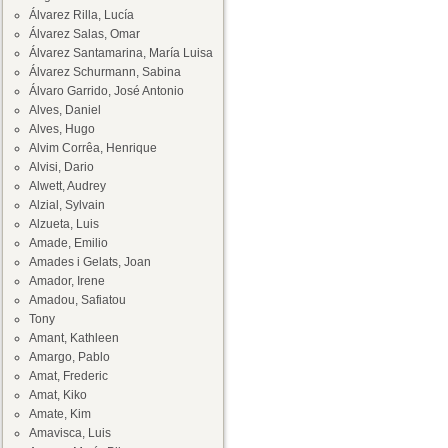
Álvarez Rilla, Lucía
Álvarez Salas, Omar
Álvarez Santamarina, María Luisa
Álvarez Schurmann, Sabina
Álvaro Garrido, José Antonio
Alves, Daniel
Alves, Hugo
Alvim Corrêa, Henrique
Alvisi, Dario
Alwett, Audrey
Alzial, Sylvain
Alzueta, Luis
Amade, Emilio
Amades i Gelats, Joan
Amador, Irene
Amadou, Safiatou
Tony
Amant, Kathleen
Amargo, Pablo
Amat, Frederic
Amat, Kiko
Amate, Kim
Amavisca, Luis