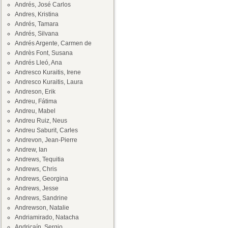
Andrés, José Carlos
Andres, Kristina
Andrés, Tamara
Andrés, Silvana
Andrés Argente, Carmen de
Andrès Font, Susana
Andrés Lleó, Ana
Andresco Kuraitis, Irene
Andresco Kuraitis, Laura
Andreson, Erik
Andreu, Fátima
Andreu, Mabel
Andreu Ruiz, Neus
Andreu Saburit, Carles
Andrevon, Jean-Pierre
Andrew, Ian
Andrews, Tequitia
Andrews, Chris
Andrews, Georgina
Andrews, Jesse
Andrews, Sandrine
Andrewson, Natalie
Andriamirado, Natacha
Andricaín, Sergio