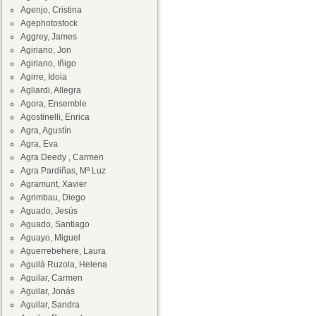
Agenjo, Cristina
Agephotostock
Aggrey, James
Agiriano, Jon
Agiriano, Iñigo
Agirre, Idoia
Agliardi, Allegra
Agora, Ensemble
Agostinelli, Enrica
Agra, Agustín
Agra, Eva
Agra Deedy , Carmen
Agra Pardiñas, Mª Luz
Agramunt, Xavier
Agrimbau, Diego
Aguado, Jesús
Aguado, Santiago
Aguayo, Miguel
Aguerrebehere, Laura
Aguilà Ruzola, Helena
Aguilar, Carmen
Aguilar, Jonás
Aguilar, Sandra