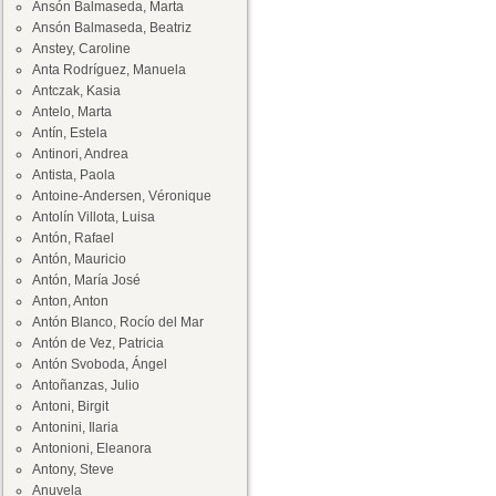
Ansón Balmaseda, Marta
Ansón Balmaseda, Beatriz
Anstey, Caroline
Anta Rodríguez, Manuela
Antczak, Kasia
Antelo, Marta
Antín, Estela
Antinori, Andrea
Antista, Paola
Antoine-Andersen, Véronique
Antolín Villota, Luisa
Antón, Rafael
Antón, Mauricio
Antón, María José
Anton, Anton
Antón Blanco, Rocío del Mar
Antón de Vez, Patricia
Antón Svoboda, Ángel
Antoñanzas, Julio
Antoni, Birgit
Antonini, Ilaria
Antonioni, Eleanora
Antony, Steve
Anuvela