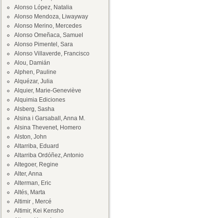
Alonso López, Natalia
Alonso Mendoza, Liwayway
Alonso Merino, Mercedes
Alonso Omeñaca, Samuel
Alonso Pimentel, Sara
Alonso Villaverde, Francisco
Alou, Damián
Alphen, Pauline
Alquézar, Julia
Alquier, Marie-Geneviève
Alquimia Ediciones
Alsberg, Sasha
Alsina i Garsaball, Anna M.
Alsina Thevenet, Homero
Alston, John
Altarriba, Eduard
Altarriba Ordóñez, Antonio
Altegoer, Regine
Alter, Anna
Alterman, Eric
Altés, Marta
Altimir , Mercé
Altimir, Kei Kensho