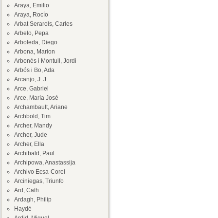
Araya, Emilio
Araya, Rocío
Arbat Serarols, Carles
Arbelo, Pepa
Arboleda, Diego
Arbona, Marion
Arbonès i Montull, Jordi
Arbós i Bo, Ada
Arcanjo, J. J.
Arce, Gabriel
Arce, María José
Archambault, Ariane
Archbold, Tim
Archer, Mandy
Archer, Jude
Archer, Ella
Archibald, Paul
Archipowa, Anastassija
Archivo Ecsa-Corel
Arciniegas, Triunfo
Ard, Cath
Ardagh, Philip
Haydé