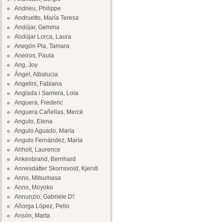
Andrieu, Philippe
Andruetto, María Teresa
Andújar, Gemma
Andújar Lorca, Laura
Anegón Pla, Tamara
Aneiros, Paula
Ang, Joy
Ángel, Albalucia
Angelini, Fabiana
Anglada i Sarriera, Lola
Anguera, Frederic
Anguera Cañellas, Mercè
Angulo, Elena
Angulo Aguado, María
Angulo Fernández, María
Anholt, Laurence
Ankenbrand, Bernhard
Annesdatter Skomsvold, Kjersti
Anno, Mitsumasa
Anno, Moyoko
Annunzio, Gabriele D\'
Añorga López, Pello
Ansón, Marta