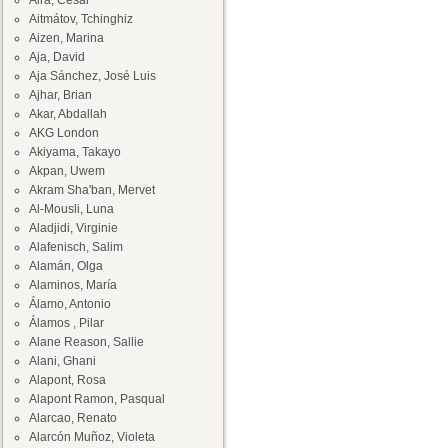
Aira, César
Aitmátov, Tchinghiz
Aizen, Marina
Aja, David
Aja Sánchez, José Luis
Ajhar, Brian
Akar, Abdallah
AKG London
Akiyama, Takayo
Akpan, Uwem
Akram Sha'ban, Mervet
Al-Mousli, Luna
Aladjidi, Virginie
Alafenisch, Salim
Alamán, Olga
Alaminos, María
Álamo, Antonio
Álamos , Pilar
Alane Reason, Sallie
Alani, Ghani
Alapont, Rosa
Alapont Ramon, Pasqual
Alarcao, Renato
Alarcón Muñoz, Violeta