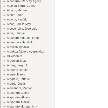
Alcoberro i Pericay, Agustí
Alcolea Serrano, Ana
Alcorlo, Manuel
Alcorn, John
Alcorta, Kasildo
Alcott, Louise May
Alcover Lillo, José Luis
Alda, Enrique
Aldasoro Katarain, Irene
Aldea Lorente, Víctor
Aldecoa, Ignacio
Aldekoa-Otalora Agirre, Alex
Dr. Alderete
Alderson, Lisa
Aldrey, Sergio F.
Aldridge, James
Alegre, Mireia
Alegrete, Enrique
Alegría, Jesús
Aleixandre, Marilar
Alejandre, Jaime
Alejandro, Álvaro
Alejandro, Rocío
Alejandro Moreno, Ana