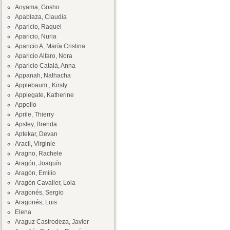
Aoyama, Gosho
Apablaza, Claudia
Aparicio, Raquel
Aparicio, Nuria
Aparicio A, María Cristina
Aparicio Alfaro, Nora
Aparicio Català, Anna
Appanah, Nathacha
Applebaum , Kirsty
Applegate, Katherine
Appollo
Aprile, Thierry
Apsley, Brenda
Aptekar, Devan
Aracil, Virginie
Aragno, Rachele
Aragón, Joaquín
Aragón, Emilio
Aragón Cavaller, Lola
Aragonés, Sergio
Aragonés, Luis
Elena
Araguz Castrodeza, Javier