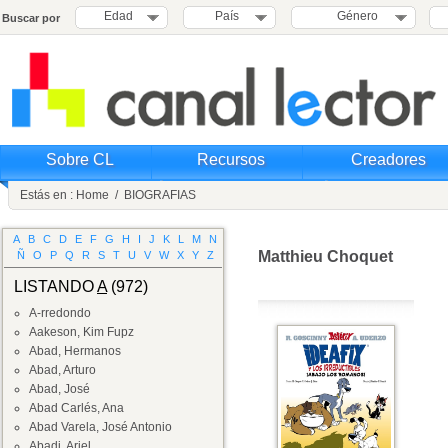
Edad
País
Género
Buscar por
Sobre CL
Recursos
Creadores
Estás en :
Home
/
BIOGRAFIAS
A
B
C
D
E
F
G
H
I
J
K
L
M
N
Matthieu Choquet
Ñ
O
P
Q
R
S
T
U
V
W
X
Y
Z
LISTANDO
A
(972)
A-rredondo
Aakeson, Kim Fupz
Abad, Hermanos
Abad, Arturo
Abad, José
Abad Carlés, Ana
Abad Varela, José Antonio
Abadi, Ariel