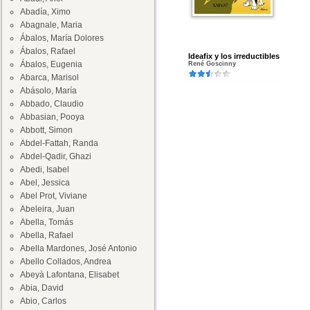
Abadía, Ximo
Abagnale, Maria
Ábalos, María Dolores
Ábalos, Rafael
Ideafix y los irreductibles
Ábalos, Eugenia
René Goscinny
Abarca, Marisol
Abásolo, María
Abbado, Claudio
Abbasian, Pooya
Abbott, Simon
Abdel-Fattah, Randa
Abdel-Qadir, Ghazi
Abedi, Isabel
Abel, Jessica
Abel Prot, Viviane
Abeleira, Juan
Abella, Tomás
Abella, Rafael
Abella Mardones, José Antonio
Abello Collados, Andrea
Abeyà Lafontana, Elisabet
Abia, David
Abio, Carlos