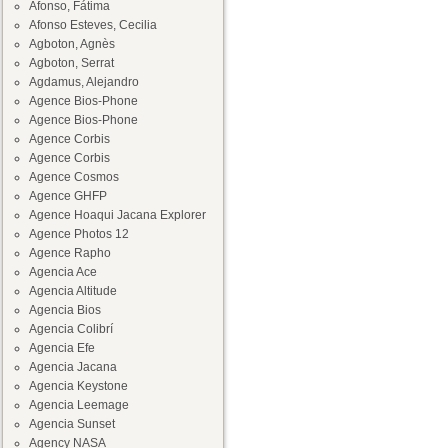
Afonso, Fátima
Afonso Esteves, Cecilia
Agboton, Agnès
Agboton, Serrat
Agdamus, Alejandro
Agence Bios-Phone
Agence Bios-Phone
Agence Corbis
Agence Corbis
Agence Cosmos
Agence GHFP
Agence Hoaqui Jacana Explorer
Agence Photos 12
Agence Rapho
Agencia Ace
Agencia Altitude
Agencia Bios
Agencia Colibrí
Agencia Efe
Agencia Jacana
Agencia Keystone
Agencia Leemage
Agencia Sunset
Agency NASA