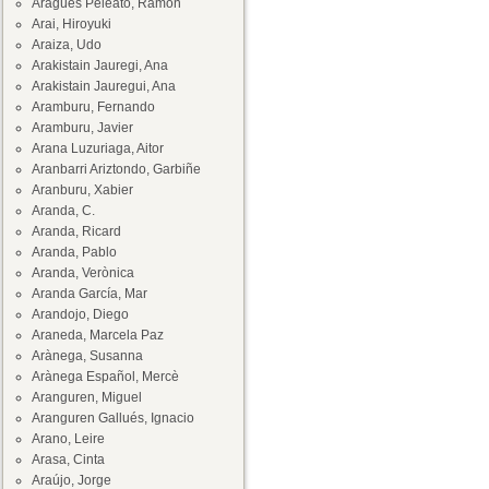
Aragüés Peleato, Ramón
Arai, Hiroyuki
Araiza, Udo
Arakistain Jauregi, Ana
Arakistain Jauregui, Ana
Aramburu, Fernando
Aramburu, Javier
Arana Luzuriaga, Aitor
Aranbarri Ariztondo, Garbiñe
Aranburu, Xabier
Aranda, C.
Aranda, Ricard
Aranda, Pablo
Aranda, Verònica
Aranda García, Mar
Arandojo, Diego
Araneda, Marcela Paz
Arànega, Susanna
Arànega Español, Mercè
Aranguren, Miguel
Aranguren Gallués, Ignacio
Arano, Leire
Arasa, Cinta
Araújo, Jorge