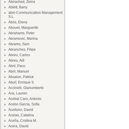
Abirached, Zeina
Ablett, Barry
abm Communication Management
S.L.
Abós, Elena
Abouet, Marguerite
Abrahams, Peter
Abramovic, Marina
Abrams, Sam
Abranches, Filipe
Abreu, Carlos
Abreu, Alê
Abril, Paco
Abril, Manuel
Absalon, Patrick
Abulí, Enrique S.
Accinelli, Gianumberto
Ace, Lauren
Acebal Caro, Antonio
Acebo García, Sofía
Aceituno, David
Acelas, Catalina
Aceña, Cristina M.
Acera, David