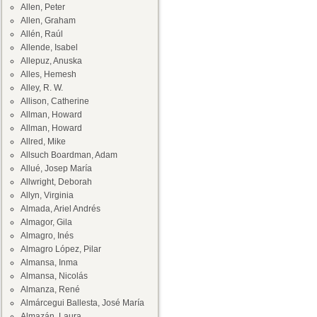
Allen, Peter
Allen, Graham
Allén, Raúl
Allende, Isabel
Allepuz, Anuska
Alles, Hemesh
Alley, R. W.
Allison, Catherine
Allman, Howard
Allman, Howard
Allred, Mike
Allsuch Boardman, Adam
Allué, Josep María
Allwright, Deborah
Allyn, Virginia
Almada, Ariel Andrés
Almagor, Gila
Almagro, Inés
Almagro López, Pilar
Almansa, Inma
Almansa, Nicolás
Almanza, René
Almárcegui Ballesta, José María
Almazán, Laura