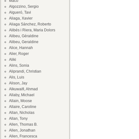
Maco
Algozzino, Sergio
Algueró, Tavi
Aliaga, Xavier
Aliaga Sánchez, Roberto
Alibés i Riera, Maria Dolors
Alibeu, Géraldine
Alibeu, Geraldine
Alice, Hannah
Alier, Roger
Aliki
Alins, Sonia
Aliprandi, Christian
Alis, Luis
Alison, Jay
Alkuwaifi, Ahmad
Allaby, Michael
Allain, Moose
Allaire, Caroline
Allan, Nicholas
Allan, Tony
Allen, Thomas B.
Allen, Jonathan
Allen, Francesca