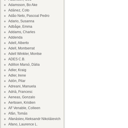
Adamsson, Bo Ake
Adánez, Coto
Adâo Neto, Pascoal Pedro
Adario, Susanna
Adbåge, Emma
Addams, Charles
Addenda
Adell, Alberto
Adell, Montserrat
Adell Winkler, Montse
ADES C.B.
Adillon Marsó, Dàlia
Adler, Kraig
Adler, Irene
Adón, Pilar
Adreani, Manuela
Adrià, Francesc
Aeneas, Gonzalo
Aertssen, Kristien
AF Venable, Colleen
Afán, Tomás
Afanásiev, Aleksandr Nikoláievich
Afano, Laurence L.