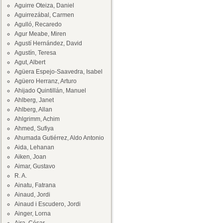
Aguirre Oteiza, Daniel
Aguirrezábal, Carmen
Agulló, Recaredo
Agur Meabe, Miren
Agustí Hernández, David
Agustín, Teresa
Agut, Albert
Agüera Espejo-Saavedra, Isabel
Agüero Herranz, Arturo
Ahijado Quintillán, Manuel
Ahlberg, Janet
Ahlberg, Allan
Ahlgrimm, Achim
Ahmed, Sufiya
Ahumada Gutiérrez, Aldo Antonio
Aida, Lehanan
Aiken, Joan
Aimar, Gustavo
R. A.
Ainatu, Fatrana
Ainaud, Jordi
Ainaud i Escudero, Jordi
Ainger, Lorna