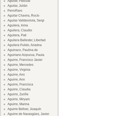
Aguilar, Pascual
Aguilar, Julián
PerroRaro
Aguilar Chavira, Rocío
Aguilar Valldeoriola, Sergi
Aguilera, Inma
Aguilera, Claudio
Aguilera, Pati
Aguilera Ballester, Libertad
Aguilera Pulido, Ariadna
Aguinaco, Paulina de
Aguiriano Aizpurua, Paula
Aguirre, Francisco Javier
Aguirre, Mercedes
Aguirre, Virginia
Aguirre, Ann
Aguirre, Ann
Aguirre, Francisca
Aguirre, Claudia
Aguirre, Zuriñe
Aguirre, Miryam
Aguirre, Marina
Aguirre Bellver, Joaquín
Aguirre de Navasgües, Javier