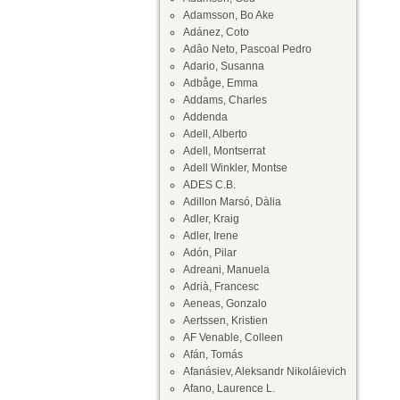
Adamsson, Bo Ake
Adánez, Coto
Adâo Neto, Pascoal Pedro
Adario, Susanna
Adbåge, Emma
Addams, Charles
Addenda
Adell, Alberto
Adell, Montserrat
Adell Winkler, Montse
ADES C.B.
Adillon Marsó, Dàlia
Adler, Kraig
Adler, Irene
Adón, Pilar
Adreani, Manuela
Adrià, Francesc
Aeneas, Gonzalo
Aertssen, Kristien
AF Venable, Colleen
Afán, Tomás
Afanásiev, Aleksandr Nikoláievich
Afano, Laurence L.