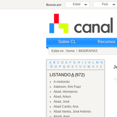
Edad
País
Buscar por
Sobre CL
Recursos
Estás en :
Home
/
BIOGRAFIAS
A
B
C
D
E
F
G
H
I
J
K
L
M
N
J
Ñ
O
P
Q
R
S
T
U
V
W
X
Y
Z
LISTANDO
A
(972)
A-rredondo
Aakeson, Kim Fupz
Abad, Hermanos
Abad, Arturo
Abad, José
Abad Carlés, Ana
Abad Varela, José Antonio
Abadi, Ariel