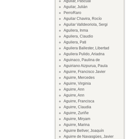
Aguilar, Pascual
Aguilar, Julián
PerroRaro
Aguilar Chavira, Rocío
Aguilar Valldeoriola, Sergi
Aguilera, Inma
Aguilera, Claudio
Aguilera, Pati
Aguilera Ballester, Libertad
Aguilera Pulido, Ariadna
Aguinaco, Paulina de
Aguiriano Aizpurua, Paula
Aguirre, Francisco Javier
Aguirre, Mercedes
Aguirre, Virginia
Aguirre, Ann
Aguirre, Ann
Aguirre, Francisca
Aguirre, Claudia
Aguirre, Zuriñe
Aguirre, Miryam
Aguirre, Marina
Aguirre Bellver, Joaquín
Aguirre de Navasgües, Javier