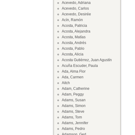
Acevedo, Adriana
Acevedo, Carlos
Acevedo, Desirée
Acín, Ramón
Acosta, Patricia
Acosta, Alejandra
Acosta, Matías
Acosta, Andrés
Acosta, Pablo
Acosta, Alicia
Acosta Gutiérrez, Juan Agustín
Acuña Escuder, Paula
Ada, Alma Flor
Ada, Carmen
Aitch
Adam, Catherine
Adam, Peggy
Adams, Susan
Adams, Simon
Adams, Steve
Adams, Tom
Adams, Jennifer
Adams, Pedro
Adamson, Ged