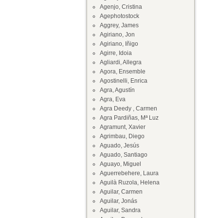
Agenjo, Cristina
Agephotostock
Aggrey, James
Agiriano, Jon
Agiriano, Iñigo
Agirre, Idoia
Agliardi, Allegra
Agora, Ensemble
Agostinelli, Enrica
Agra, Agustín
Agra, Eva
Agra Deedy , Carmen
Agra Pardiñas, Mª Luz
Agramunt, Xavier
Agrimbau, Diego
Aguado, Jesús
Aguado, Santiago
Aguayo, Miguel
Aguerrebehere, Laura
Aguilà Ruzola, Helena
Aguilar, Carmen
Aguilar, Jonás
Aguilar, Sandra