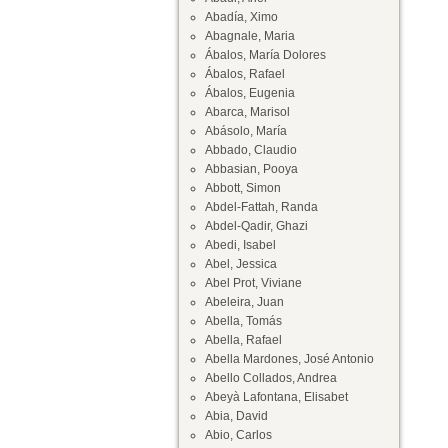
Abadía, Ximo
Abagnale, Maria
Ábalos, María Dolores
Ábalos, Rafael
Ábalos, Eugenia
Abarca, Marisol
Abásolo, María
Abbado, Claudio
Abbasian, Pooya
Abbott, Simon
Abdel-Fattah, Randa
Abdel-Qadir, Ghazi
Abedi, Isabel
Abel, Jessica
Abel Prot, Viviane
Abeleira, Juan
Abella, Tomás
Abella, Rafael
Abella Mardones, José Antonio
Abello Collados, Andrea
Abeyà Lafontana, Elisabet
Abia, David
Abio, Carlos