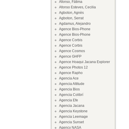
Afonso, Fátima
Afonso Esteves, Cecilia
Agboton, Agnès
Agboton, Serrat
Agdamus, Alejandro
Agence Bios-Phone
Agence Bios-Phone
Agence Corbis
Agence Corbis
Agence Cosmos
Agence GHFP
Agence Hoaqui Jacana Explorer
Agence Photos 12
Agence Rapho
Agencia Ace
Agencia Altitude
Agencia Bios
Agencia Colibrí
Agencia Efe
Agencia Jacana
Agencia Keystone
Agencia Leemage
Agencia Sunset
Agency NASA