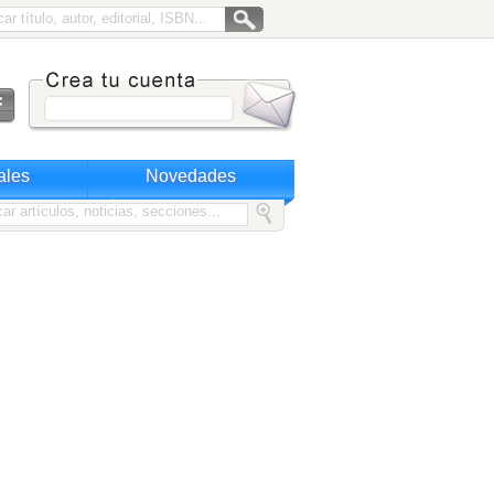
ales
Novedades