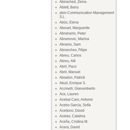
Abirached, Zeina
Ablett, Barry
abm Communication Management
S.L.
Abós, Elena
Abouet, Marguerite
Abrahams, Peter
Abramovic, Marina
Abrams, Sam
Abranches, Filipe
Abreu, Carlos
Abreu, Alê
Abril, Paco
Abril, Manuel
Absalon, Patrick
Abulí, Enrique S.
Accinelli, Gianumberto
Ace, Lauren
Acebal Caro, Antonio
Acebo García, Sofía
Aceituno, David
Acelas, Catalina
Aceña, Cristina M.
Acera, David