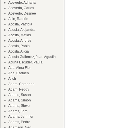
Acevedo, Adriana
Acevedo, Carlos
Acevedo, Desirée
Acín, Ramón
Acosta, Patricia
Acosta, Alejandra
Acosta, Matías
Acosta, Andrés
Acosta, Pablo
Acosta, Alicia
Acosta Gutiérrez, Juan Agustín
Acuña Escuder, Paula
Ada, Alma Flor
Ada, Carmen
Aitch
Adam, Catherine
Adam, Peggy
Adams, Susan
Adams, Simon
Adams, Steve
Adams, Tom
Adams, Jennifer
Adams, Pedro
Adamson, Ged