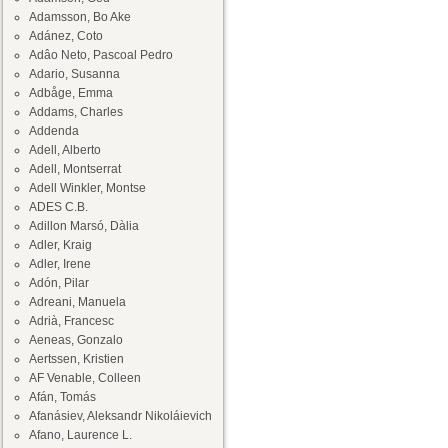
Adamsson, Bo Ake
Adánez, Coto
Adâo Neto, Pascoal Pedro
Adario, Susanna
Adbåge, Emma
Addams, Charles
Addenda
Adell, Alberto
Adell, Montserrat
Adell Winkler, Montse
ADES C.B.
Adillon Marsó, Dàlia
Adler, Kraig
Adler, Irene
Adón, Pilar
Adreani, Manuela
Adrià, Francesc
Aeneas, Gonzalo
Aertssen, Kristien
AF Venable, Colleen
Afán, Tomás
Afanásiev, Aleksandr Nikoláievich
Afano, Laurence L.