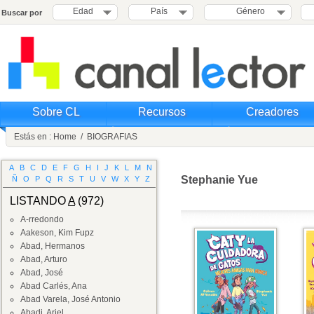
Edad
País
Género
Buscar por
Sobre CL
Recursos
Creadores
Estás en :
Home
/
BIOGRAFIAS
A
B
C
D
E
F
G
H
I
J
K
L
M
N
Stephanie Yue
Ñ
O
P
Q
R
S
T
U
V
W
X
Y
Z
LISTANDO
A
(972)
A-rredondo
Aakeson, Kim Fupz
Abad, Hermanos
Abad, Arturo
Abad, José
Abad Carlés, Ana
Abad Varela, José Antonio
Abadi, Ariel