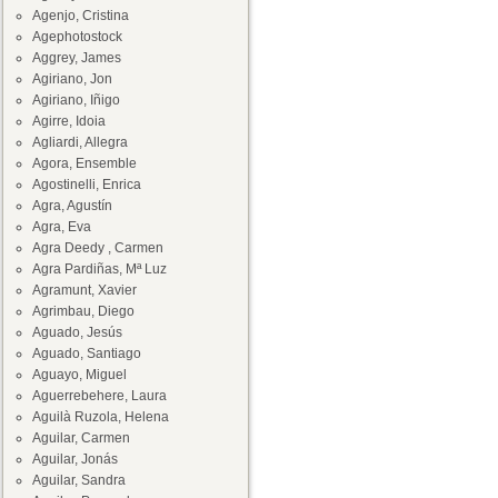
Agenjo, Cristina
Agephotostock
Aggrey, James
Agiriano, Jon
Agiriano, Iñigo
Agirre, Idoia
Agliardi, Allegra
Agora, Ensemble
Agostinelli, Enrica
Agra, Agustín
Agra, Eva
Agra Deedy , Carmen
Agra Pardiñas, Mª Luz
Agramunt, Xavier
Agrimbau, Diego
Aguado, Jesús
Aguado, Santiago
Aguayo, Miguel
Aguerrebehere, Laura
Aguilà Ruzola, Helena
Aguilar, Carmen
Aguilar, Jonás
Aguilar, Sandra