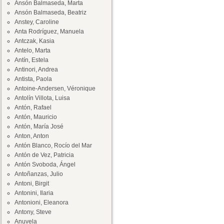
Ansón Balmaseda, Marta
Ansón Balmaseda, Beatriz
Anstey, Caroline
Anta Rodríguez, Manuela
Antczak, Kasia
Antelo, Marta
Antín, Estela
Antinori, Andrea
Antista, Paola
Antoine-Andersen, Véronique
Antolín Villota, Luisa
Antón, Rafael
Antón, Mauricio
Antón, María José
Anton, Anton
Antón Blanco, Rocío del Mar
Antón de Vez, Patricia
Antón Svoboda, Ángel
Antoñanzas, Julio
Antoni, Birgit
Antonini, Ilaria
Antonioni, Eleanora
Antony, Steve
Anuvela