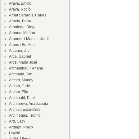
Araya, Emilio
Araya, Rocío
Arbat Serarols, Carles
Arbelo, Pepa
Arboleda, Diego
Arbona, Marion
Arbonès i Montull, Jordi
Arbós i Bo, Ada
Arcanjo, J. J.
Arce, Gabriel
Arce, María José
Archambault, Ariane
Archbold, Tim
Archer, Mandy
Archer, Jude
Archer, Ella
Archibald, Paul
Archipowa, Anastassija
Archivo Ecsa-Corel
Arciniegas, Triunfo
Ard, Cath
Ardagh, Philip
Haydé