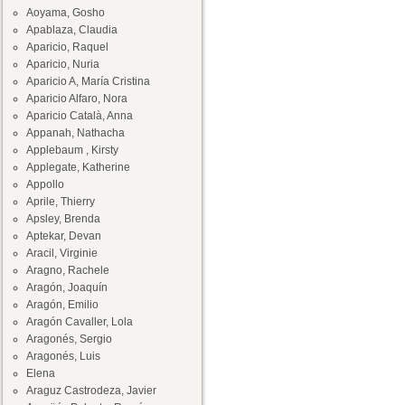
Aoyama, Gosho
Apablaza, Claudia
Aparicio, Raquel
Aparicio, Nuria
Aparicio A, María Cristina
Aparicio Alfaro, Nora
Aparicio Català, Anna
Appanah, Nathacha
Applebaum , Kirsty
Applegate, Katherine
Appollo
Aprile, Thierry
Apsley, Brenda
Aptekar, Devan
Aracil, Virginie
Aragno, Rachele
Aragón, Joaquín
Aragón, Emilio
Aragón Cavaller, Lola
Aragonés, Sergio
Aragonés, Luis
Elena
Araguz Castrodeza, Javier