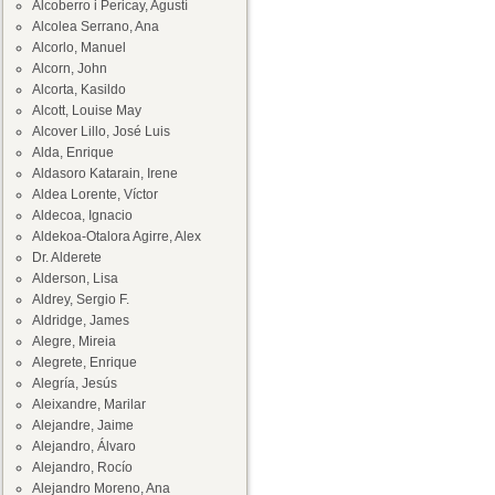
Alcoberro i Pericay, Agustí
Alcolea Serrano, Ana
Alcorlo, Manuel
Alcorn, John
Alcorta, Kasildo
Alcott, Louise May
Alcover Lillo, José Luis
Alda, Enrique
Aldasoro Katarain, Irene
Aldea Lorente, Víctor
Aldecoa, Ignacio
Aldekoa-Otalora Agirre, Alex
Dr. Alderete
Alderson, Lisa
Aldrey, Sergio F.
Aldridge, James
Alegre, Mireia
Alegrete, Enrique
Alegría, Jesús
Aleixandre, Marilar
Alejandre, Jaime
Alejandro, Álvaro
Alejandro, Rocío
Alejandro Moreno, Ana