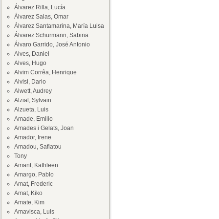
Álvarez Rilla, Lucía
Álvarez Salas, Omar
Álvarez Santamarina, María Luisa
Álvarez Schurmann, Sabina
Álvaro Garrido, José Antonio
Alves, Daniel
Alves, Hugo
Alvim Corrêa, Henrique
Alvisi, Dario
Alwett, Audrey
Alzial, Sylvain
Alzueta, Luis
Amade, Emilio
Amades i Gelats, Joan
Amador, Irene
Amadou, Safiatou
Tony
Amant, Kathleen
Amargo, Pablo
Amat, Frederic
Amat, Kiko
Amate, Kim
Amavisca, Luis