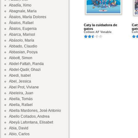
Abadía, Ximo
Abagnale, Maria
Ábalos, María Dolores
Ábalos, Rafael
Caty la cuidadora de
Cat
Ábalos, Eugenia
gatos
gat
Colleen AF Venable
Coll
Abarca, Marisol
Abásolo, María
Abbado, Claudio
Abbasian, Pooya
Abbott, Simon
Abdel-Fattah, Randa
Abdel-Qadir, Ghazi
Abedi, Isabel
Abel, Jessica
Abel Prot, Viviane
Abeleira, Juan
Abella, Tomás
Abella, Rafael
Abella Mardones, José Antonio
Abello Collados, Andrea
Abeyà Lafontana, Elisabet
Abia, David
Abio, Carlos