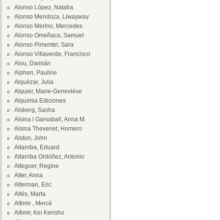
Alonso López, Natalia
Alonso Mendoza, Liwayway
Alonso Merino, Mercedes
Alonso Omeñaca, Samuel
Alonso Pimentel, Sara
Alonso Villaverde, Francisco
Alou, Damián
Alphen, Pauline
Alquézar, Julia
Alquier, Marie-Geneviève
Alquimia Ediciones
Alsberg, Sasha
Alsina i Garsaball, Anna M.
Alsina Thevenet, Homero
Alston, John
Altarriba, Eduard
Altarriba Ordóñez, Antonio
Altegoer, Regine
Alter, Anna
Alterman, Eric
Altés, Marta
Altimir , Mercé
Altimir, Kei Kensho