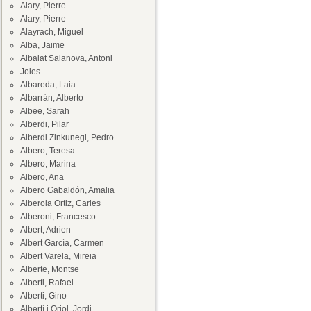
Alary, Pierre
Alary, Pierre
Alayrach, Miguel
Alba, Jaime
Albalat Salanova, Antoni
Joles
Albareda, Laia
Albarrán, Alberto
Albee, Sarah
Alberdi, Pilar
Alberdi Zinkunegi, Pedro
Albero, Teresa
Albero, Marina
Albero, Ana
Albero Gabaldón, Amalia
Alberola Ortiz, Carles
Alberoni, Francesco
Albert, Adrien
Albert García, Carmen
Albert Varela, Mireia
Alberte, Montse
Alberti, Rafael
Alberti, Gino
Albertí i Oriol, Jordi