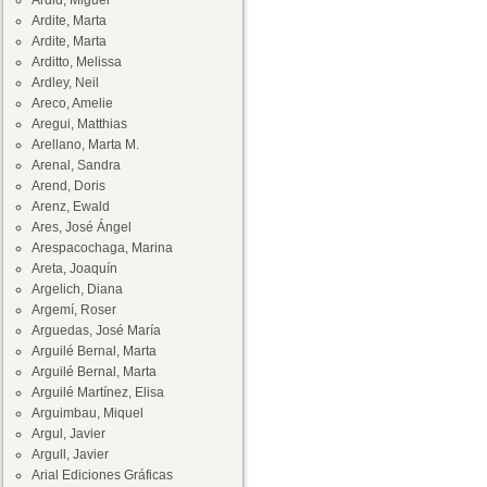
Ardid, Miguel
Ardite, Marta
Ardite, Marta
Arditto, Melissa
Ardley, Neil
Areco, Amelie
Aregui, Matthias
Arellano, Marta M.
Arenal, Sandra
Arend, Doris
Arenz, Ewald
Ares, José Ángel
Arespacochaga, Marina
Areta, Joaquín
Argelich, Diana
Argemí, Roser
Arguedas, José María
Arguilé Bernal, Marta
Arguilé Bernal, Marta
Arguilé Martínez, Elisa
Arguimbau, Miquel
Argul, Javier
Argull, Javier
Arial Ediciones Gráficas