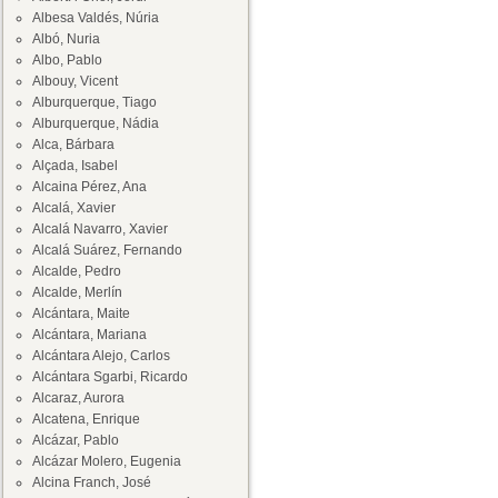
Albesa Valdés, Núria
Albó, Nuria
Albo, Pablo
Albouy, Vicent
Alburquerque, Tiago
Alburquerque, Nádia
Alca, Bárbara
Alçada, Isabel
Alcaina Pérez, Ana
Alcalá, Xavier
Alcalá Navarro, Xavier
Alcalá Suárez, Fernando
Alcalde, Pedro
Alcalde, Merlín
Alcántara, Maite
Alcántara, Mariana
Alcántara Alejo, Carlos
Alcántara Sgarbi, Ricardo
Alcaraz, Aurora
Alcatena, Enrique
Alcázar, Pablo
Alcázar Molero, Eugenia
Alcina Franch, José