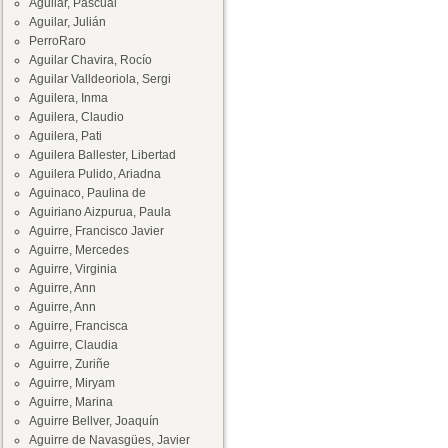
Aguilar, Pascual
Aguilar, Julián
PerroRaro
Aguilar Chavira, Rocío
Aguilar Valldeoriola, Sergi
Aguilera, Inma
Aguilera, Claudio
Aguilera, Pati
Aguilera Ballester, Libertad
Aguilera Pulido, Ariadna
Aguinaco, Paulina de
Aguiriano Aizpurua, Paula
Aguirre, Francisco Javier
Aguirre, Mercedes
Aguirre, Virginia
Aguirre, Ann
Aguirre, Ann
Aguirre, Francisca
Aguirre, Claudia
Aguirre, Zuriñe
Aguirre, Miryam
Aguirre, Marina
Aguirre Bellver, Joaquín
Aguirre de Navasgües, Javier