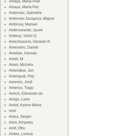
Amaya, María Pilar
Amaya, María Paz
Ambrosio, Gabriella
Ambrosio Zaragoza, Miguel
Ambrosy, Manuel
Ambrozewski, Jacek
Ambrus, Víctor G.
Amechazurra, Gerardo R.
Ameixeiro, Daniel
Amekan, Hassan
Ameli, M.
Ameli, Michela
Amenábar, Jon
Amengual, Pep
Amenós, Jordi
Americo, Tiago
Amicis, Edmondo de
Amigo, Leire
Amiot, Karine-Marie
Amir
Amira, Sergio
Amis, Kingsley
Amit, Ofra
Amkie, Lorena