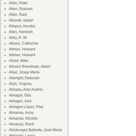
Allen, Peter
Allen, Graham
Allén, Raúl
Allende, Isabel
Allepuz, Anuska
Alles, Hemesh
Alley, R. W.
Allison, Catherine
Allman, Howard
Allman, Howard
Allred, Mike
Allsuch Boardman, Adam
Allué, Josep María
Allwright, Deborah
Allyn, Virginia
Almada, Ariel Andrés
Almagor, Gila
Almagro, Inés
Almagro López, Pilar
Almansa, Inma
Almansa, Nicolás
Almanza, René
Almárcegui Ballesta, José María
Almazán, Laura