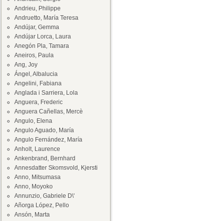
Andrieu, Philippe
Andruetto, María Teresa
Andújar, Gemma
Andújar Lorca, Laura
Anegón Pla, Tamara
Aneiros, Paula
Ang, Joy
Ángel, Albalucia
Angelini, Fabiana
Anglada i Sarriera, Lola
Anguera, Frederic
Anguera Cañellas, Mercè
Angulo, Elena
Angulo Aguado, María
Angulo Fernández, María
Anholt, Laurence
Ankenbrand, Bernhard
Annesdatter Skomsvold, Kjersti
Anno, Mitsumasa
Anno, Moyoko
Annunzio, Gabriele D\'
Añorga López, Pello
Ansón, Marta