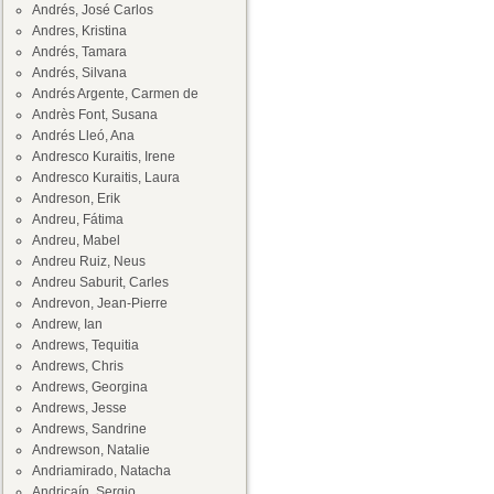
Andrés, José Carlos
Andres, Kristina
Andrés, Tamara
Andrés, Silvana
Andrés Argente, Carmen de
Andrès Font, Susana
Andrés Lleó, Ana
Andresco Kuraitis, Irene
Andresco Kuraitis, Laura
Andreson, Erik
Andreu, Fátima
Andreu, Mabel
Andreu Ruiz, Neus
Andreu Saburit, Carles
Andrevon, Jean-Pierre
Andrew, Ian
Andrews, Tequitia
Andrews, Chris
Andrews, Georgina
Andrews, Jesse
Andrews, Sandrine
Andrewson, Natalie
Andriamirado, Natacha
Andricaín, Sergio