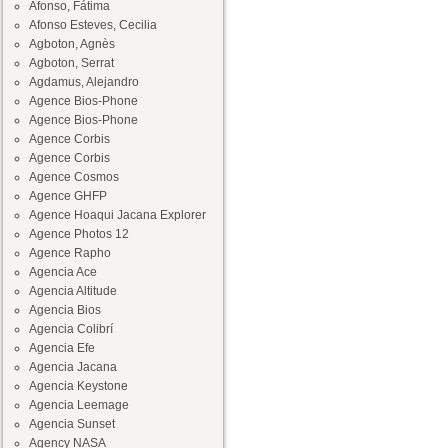
Afonso, Fátima
Afonso Esteves, Cecilia
Agboton, Agnès
Agboton, Serrat
Agdamus, Alejandro
Agence Bios-Phone
Agence Bios-Phone
Agence Corbis
Agence Corbis
Agence Cosmos
Agence GHFP
Agence Hoaqui Jacana Explorer
Agence Photos 12
Agence Rapho
Agencia Ace
Agencia Altitude
Agencia Bios
Agencia Colibrí
Agencia Efe
Agencia Jacana
Agencia Keystone
Agencia Leemage
Agencia Sunset
Agency NASA