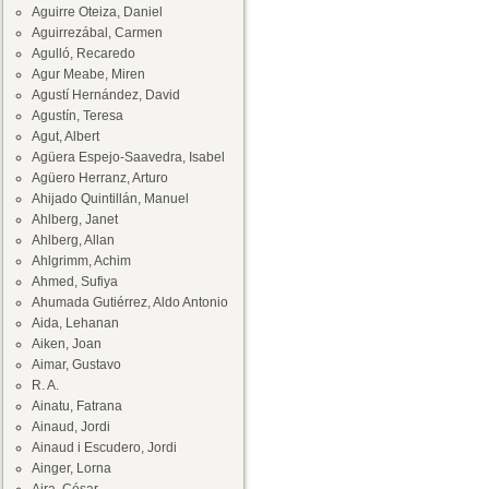
Aguirre Oteiza, Daniel
Aguirrezábal, Carmen
Agulló, Recaredo
Agur Meabe, Miren
Agustí Hernández, David
Agustín, Teresa
Agut, Albert
Agüera Espejo-Saavedra, Isabel
Agüero Herranz, Arturo
Ahijado Quintillán, Manuel
Ahlberg, Janet
Ahlberg, Allan
Ahlgrimm, Achim
Ahmed, Sufiya
Ahumada Gutiérrez, Aldo Antonio
Aida, Lehanan
Aiken, Joan
Aimar, Gustavo
R. A.
Ainatu, Fatrana
Ainaud, Jordi
Ainaud i Escudero, Jordi
Ainger, Lorna