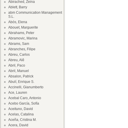
Abirached, Zeina
Ablett, Barry
abm Communication Management
S.L.
Abós, Elena
Abouet, Marguerite
Abrahams, Peter
Abramovic, Marina
Abrams, Sam
Abranches, Filipe
Abreu, Carlos
Abreu, Alê
Abril, Paco
Abril, Manuel
Absalon, Patrick
Abulí, Enrique S.
Accinelli, Gianumberto
Ace, Lauren
Acebal Caro, Antonio
Acebo García, Sofía
Aceituno, David
Acelas, Catalina
Aceña, Cristina M.
Acera, David