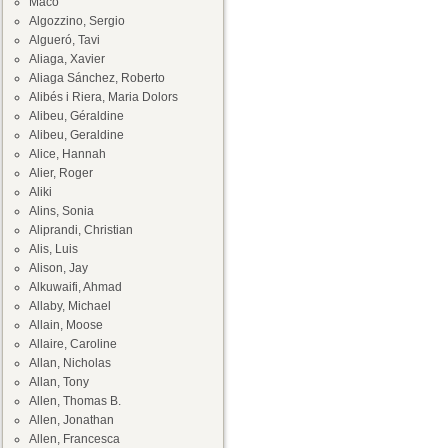
Maco
Algozzino, Sergio
Algueró, Tavi
Aliaga, Xavier
Aliaga Sánchez, Roberto
Alibés i Riera, Maria Dolors
Alibeu, Géraldine
Alibeu, Geraldine
Alice, Hannah
Alier, Roger
Aliki
Alins, Sonia
Aliprandi, Christian
Alis, Luis
Alison, Jay
Alkuwaifi, Ahmad
Allaby, Michael
Allain, Moose
Allaire, Caroline
Allan, Nicholas
Allan, Tony
Allen, Thomas B.
Allen, Jonathan
Allen, Francesca