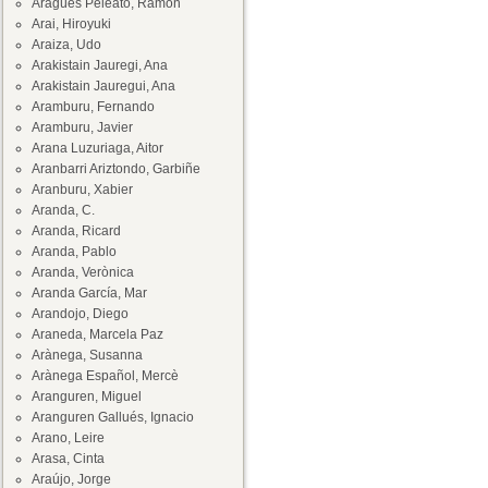
Aragüés Peleato, Ramón
Arai, Hiroyuki
Araiza, Udo
Arakistain Jauregi, Ana
Arakistain Jauregui, Ana
Aramburu, Fernando
Aramburu, Javier
Arana Luzuriaga, Aitor
Aranbarri Ariztondo, Garbiñe
Aranburu, Xabier
Aranda, C.
Aranda, Ricard
Aranda, Pablo
Aranda, Verònica
Aranda García, Mar
Arandojo, Diego
Araneda, Marcela Paz
Arànega, Susanna
Arànega Español, Mercè
Aranguren, Miguel
Aranguren Gallués, Ignacio
Arano, Leire
Arasa, Cinta
Araújo, Jorge