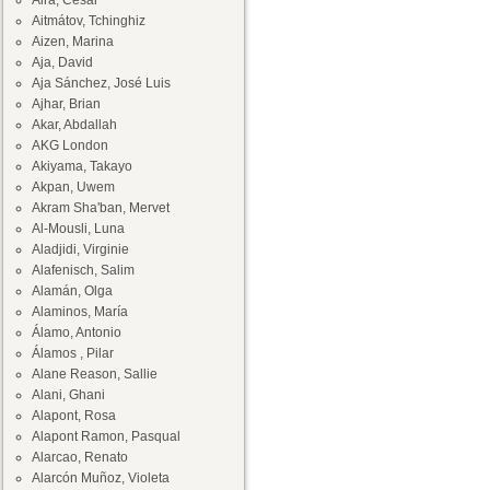
Aira, César
Aitmátov, Tchinghiz
Aizen, Marina
Aja, David
Aja Sánchez, José Luis
Ajhar, Brian
Akar, Abdallah
AKG London
Akiyama, Takayo
Akpan, Uwem
Akram Sha'ban, Mervet
Al-Mousli, Luna
Aladjidi, Virginie
Alafenisch, Salim
Alamán, Olga
Alaminos, María
Álamo, Antonio
Álamos , Pilar
Alane Reason, Sallie
Alani, Ghani
Alapont, Rosa
Alapont Ramon, Pasqual
Alarcao, Renato
Alarcón Muñoz, Violeta