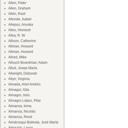
Allen, Peter
Allen, Graham
Allén, Raúl
Allende, Isabel
Allepuz, Anuska
Alles, Hemesh
Alley, R. W.
Allison, Catherine
Allman, Howard
Allman, Howard
Allred, Mike
Allsuch Boardman, Adam
Allué, Josep María
Allwright, Deborah
Allyn, Virginia
Almada, Ariel Andrés
Almagor, Gila
Almagro, Inés
Almagro López, Pilar
Almansa, Inma
Almansa, Nicolás
Almanza, René
Almárcegui Ballesta, José María
Almazán, Laura