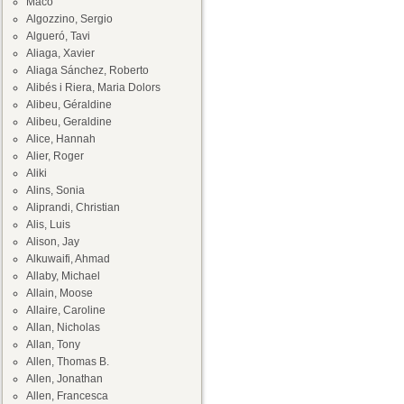
Maco
Algozzino, Sergio
Algueró, Tavi
Aliaga, Xavier
Aliaga Sánchez, Roberto
Alibés i Riera, Maria Dolors
Alibeu, Géraldine
Alibeu, Geraldine
Alice, Hannah
Alier, Roger
Aliki
Alins, Sonia
Aliprandi, Christian
Alis, Luis
Alison, Jay
Alkuwaifi, Ahmad
Allaby, Michael
Allain, Moose
Allaire, Caroline
Allan, Nicholas
Allan, Tony
Allen, Thomas B.
Allen, Jonathan
Allen, Francesca