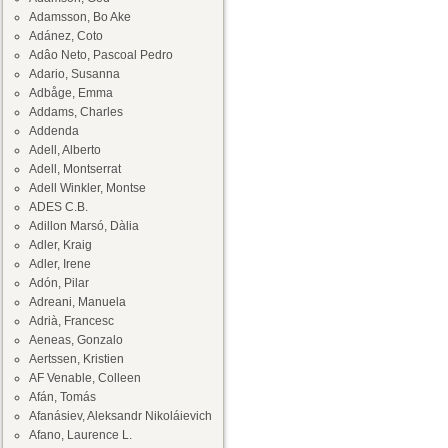
Adamsson, Bo Ake
Adánez, Coto
Adâo Neto, Pascoal Pedro
Adario, Susanna
Adbåge, Emma
Addams, Charles
Addenda
Adell, Alberto
Adell, Montserrat
Adell Winkler, Montse
ADES C.B.
Adillon Marsó, Dàlia
Adler, Kraig
Adler, Irene
Adón, Pilar
Adreani, Manuela
Adrià, Francesc
Aeneas, Gonzalo
Aertssen, Kristien
AF Venable, Colleen
Afán, Tomás
Afanásiev, Aleksandr Nikoláievich
Afano, Laurence L.