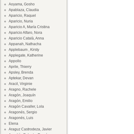
Aoyama, Gosho
Apablaza, Claudia
Aparicio, Raquel
Aparicio, Nuria
Aparicio A, María Cristina
Aparicio Alfaro, Nora
Aparicio Català, Anna
Appanah, Nathacha
Applebaum , Kirsty
Applegate, Katherine
Appollo
Aprile, Thierry
Apsley, Brenda
Aptekar, Devan
Aracil, Virginie
Aragno, Rachele
Aragón, Joaquín
Aragón, Emilio
Aragón Cavaller, Lola
Aragonés, Sergio
Aragonés, Luis
Elena
Araguz Castrodeza, Javier