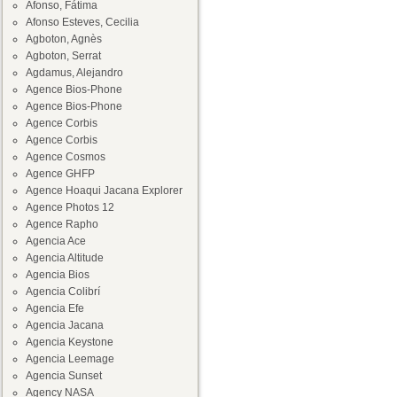
Afonso, Fátima
Afonso Esteves, Cecilia
Agboton, Agnès
Agboton, Serrat
Agdamus, Alejandro
Agence Bios-Phone
Agence Bios-Phone
Agence Corbis
Agence Corbis
Agence Cosmos
Agence GHFP
Agence Hoaqui Jacana Explorer
Agence Photos 12
Agence Rapho
Agencia Ace
Agencia Altitude
Agencia Bios
Agencia Colibrí
Agencia Efe
Agencia Jacana
Agencia Keystone
Agencia Leemage
Agencia Sunset
Agency NASA