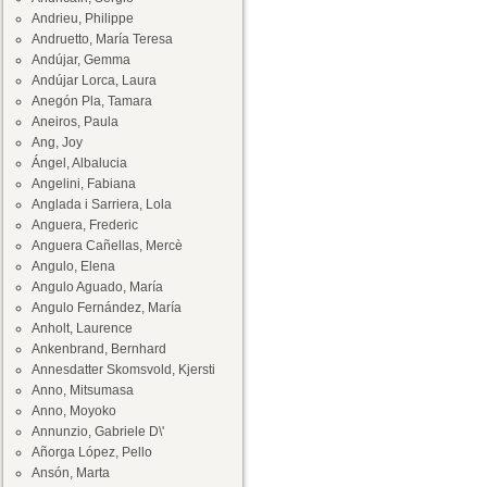
Andrieu, Philippe
Andruetto, María Teresa
Andújar, Gemma
Andújar Lorca, Laura
Anegón Pla, Tamara
Aneiros, Paula
Ang, Joy
Ángel, Albalucia
Angelini, Fabiana
Anglada i Sarriera, Lola
Anguera, Frederic
Anguera Cañellas, Mercè
Angulo, Elena
Angulo Aguado, María
Angulo Fernández, María
Anholt, Laurence
Ankenbrand, Bernhard
Annesdatter Skomsvold, Kjersti
Anno, Mitsumasa
Anno, Moyoko
Annunzio, Gabriele D\'
Añorga López, Pello
Ansón, Marta