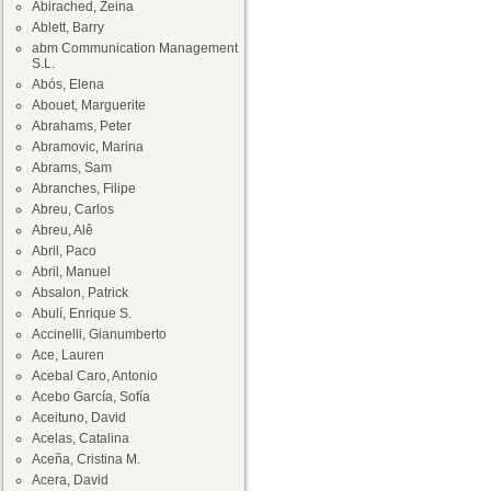
Abirached, Zeina
Ablett, Barry
abm Communication Management
S.L.
Abós, Elena
Abouet, Marguerite
Abrahams, Peter
Abramovic, Marina
Abrams, Sam
Abranches, Filipe
Abreu, Carlos
Abreu, Alê
Abril, Paco
Abril, Manuel
Absalon, Patrick
Abulí, Enrique S.
Accinelli, Gianumberto
Ace, Lauren
Acebal Caro, Antonio
Acebo García, Sofía
Aceituno, David
Acelas, Catalina
Aceña, Cristina M.
Acera, David