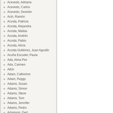
Acevedo, Adriana
Acevedo, Carlos
Acevedo, Desirée
Acín, Ramón
Acosta, Patricia
Acosta, Alejandra
Acosta, Matías
Acosta, Andrés
Acosta, Pablo
Acosta, Alicia
Acosta Gutiérrez, Juan Agustín
Acuña Escuder, Paula
Ada, Alma Flor
Ada, Carmen
Aitch
Adam, Catherine
Adam, Peggy
Adams, Susan
Adams, Simon
Adams, Steve
Adams, Tom
Adams, Jennifer
Adams, Pedro
Adamson, Ged