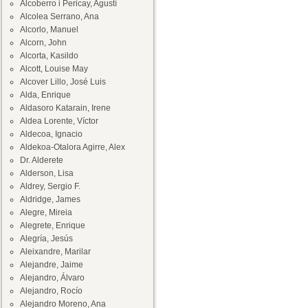
Alcoberro i Pericay, Agustí
Alcolea Serrano, Ana
Alcorlo, Manuel
Alcorn, John
Alcorta, Kasildo
Alcott, Louise May
Alcover Lillo, José Luis
Alda, Enrique
Aldasoro Katarain, Irene
Aldea Lorente, Víctor
Aldecoa, Ignacio
Aldekoa-Otalora Agirre, Alex
Dr. Alderete
Alderson, Lisa
Aldrey, Sergio F.
Aldridge, James
Alegre, Mireia
Alegrete, Enrique
Alegría, Jesús
Aleixandre, Marilar
Alejandre, Jaime
Alejandro, Álvaro
Alejandro, Rocío
Alejandro Moreno, Ana