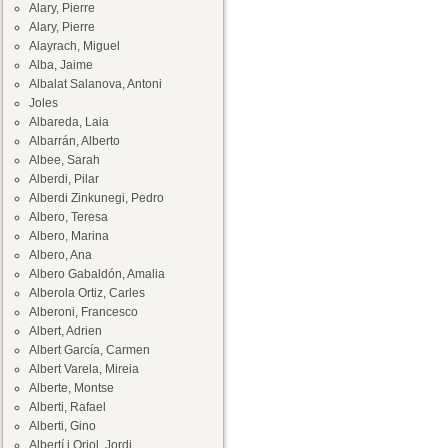
Alary, Pierre
Alary, Pierre
Alayrach, Miguel
Alba, Jaime
Albalat Salanova, Antoni
Joles
Albareda, Laia
Albarrán, Alberto
Albee, Sarah
Alberdi, Pilar
Alberdi Zinkunegi, Pedro
Albero, Teresa
Albero, Marina
Albero, Ana
Albero Gabaldón, Amalia
Alberola Ortiz, Carles
Alberoni, Francesco
Albert, Adrien
Albert García, Carmen
Albert Varela, Mireia
Alberte, Montse
Alberti, Rafael
Alberti, Gino
Albertí i Oriol, Jordi