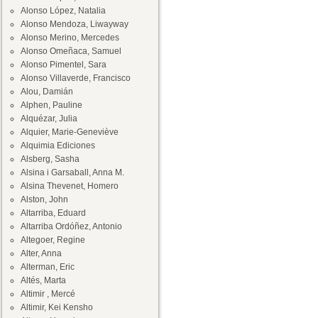
Alonso López, Natalia
Alonso Mendoza, Liwayway
Alonso Merino, Mercedes
Alonso Omeñaca, Samuel
Alonso Pimentel, Sara
Alonso Villaverde, Francisco
Alou, Damián
Alphen, Pauline
Alquézar, Julia
Alquier, Marie-Geneviève
Alquimia Ediciones
Alsberg, Sasha
Alsina i Garsaball, Anna M.
Alsina Thevenet, Homero
Alston, John
Altarriba, Eduard
Altarriba Ordóñez, Antonio
Altegoer, Regine
Alter, Anna
Alterman, Eric
Altés, Marta
Altimir , Mercé
Altimir, Kei Kensho