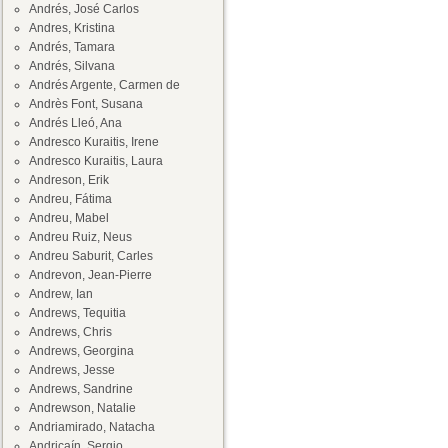
Andrés, José Carlos
Andres, Kristina
Andrés, Tamara
Andrés, Silvana
Andrés Argente, Carmen de
Andrès Font, Susana
Andrés Lleó, Ana
Andresco Kuraitis, Irene
Andresco Kuraitis, Laura
Andreson, Erik
Andreu, Fátima
Andreu, Mabel
Andreu Ruiz, Neus
Andreu Saburit, Carles
Andrevon, Jean-Pierre
Andrew, Ian
Andrews, Tequitia
Andrews, Chris
Andrews, Georgina
Andrews, Jesse
Andrews, Sandrine
Andrewson, Natalie
Andriamirado, Natacha
Andricaín, Sergio