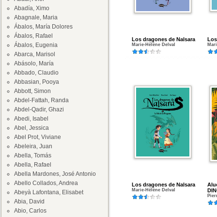
Abadía, Ximo
Abagnale, Maria
Ábalos, María Dolores
Ábalos, Rafael
Los dragones de Nalsara
Los
Ábalos, Eugenia
Marie-Hélène Delval
Mari
Abarca, Marisol
Abásolo, María
Abbado, Claudio
Abbasian, Pooya
Abbott, Simon
Abdel-Fattah, Randa
Abdel-Qadir, Ghazi
Abedi, Isabel
Abel, Jessica
Abel Prot, Viviane
Abeleira, Juan
Abella, Tomás
Abella, Rafael
Abella Mardones, José Antonio
Abello Collados, Andrea
Los dragones de Nalsara
Alu
Marie-Hélène Delval
DI
Abeyà Lafontana, Elisabet
Pier
Abia, David
Abio, Carlos