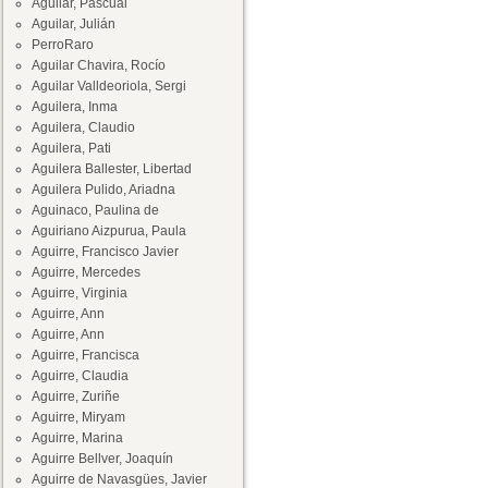
Aguilar, Pascual
Aguilar, Julián
PerroRaro
Aguilar Chavira, Rocío
Aguilar Valldeoriola, Sergi
Aguilera, Inma
Aguilera, Claudio
Aguilera, Pati
Aguilera Ballester, Libertad
Aguilera Pulido, Ariadna
Aguinaco, Paulina de
Aguiriano Aizpurua, Paula
Aguirre, Francisco Javier
Aguirre, Mercedes
Aguirre, Virginia
Aguirre, Ann
Aguirre, Ann
Aguirre, Francisca
Aguirre, Claudia
Aguirre, Zuriñe
Aguirre, Miryam
Aguirre, Marina
Aguirre Bellver, Joaquín
Aguirre de Navasgües, Javier