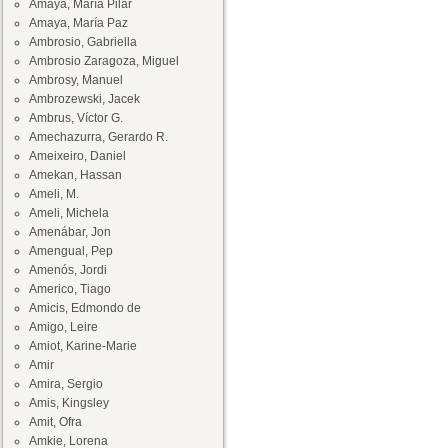
Amaya, María Pilar
Amaya, María Paz
Ambrosio, Gabriella
Ambrosio Zaragoza, Miguel
Ambrosy, Manuel
Ambrozewski, Jacek
Ambrus, Víctor G.
Amechazurra, Gerardo R.
Ameixeiro, Daniel
Amekan, Hassan
Ameli, M.
Ameli, Michela
Amenábar, Jon
Amengual, Pep
Amenós, Jordi
Americo, Tiago
Amicis, Edmondo de
Amigo, Leire
Amiot, Karine-Marie
Amir
Amira, Sergio
Amis, Kingsley
Amit, Ofra
Amkie, Lorena