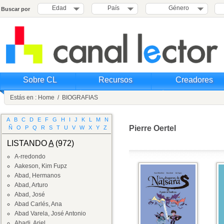
Edad
País
Género
Buscar por
Sobre CL
Recursos
Creadores
Estás en :
Home
/
BIOGRAFIAS
A
B
C
D
E
F
G
H
I
J
K
L
M
N
Pierre Oertel
Ñ
O
P
Q
R
S
T
U
V
W
X
Y
Z
LISTANDO
A
(972)
A-rredondo
Aakeson, Kim Fupz
Abad, Hermanos
Abad, Arturo
Abad, José
Abad Carlés, Ana
Abad Varela, José Antonio
Abadi, Ariel