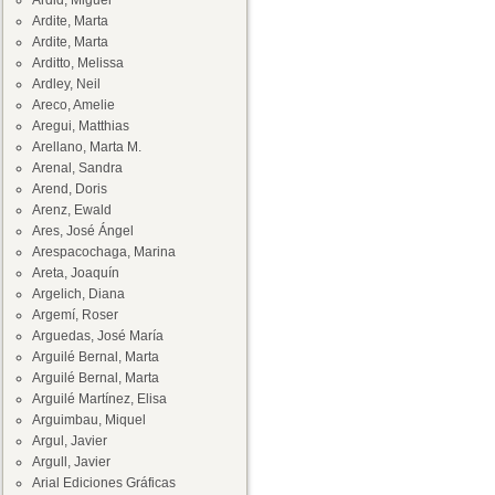
Ardid, Miguel
Ardite, Marta
Ardite, Marta
Arditto, Melissa
Ardley, Neil
Areco, Amelie
Aregui, Matthias
Arellano, Marta M.
Arenal, Sandra
Arend, Doris
Arenz, Ewald
Ares, José Ángel
Arespacochaga, Marina
Areta, Joaquín
Argelich, Diana
Argemí, Roser
Arguedas, José María
Arguilé Bernal, Marta
Arguilé Bernal, Marta
Arguilé Martínez, Elisa
Arguimbau, Miquel
Argul, Javier
Argull, Javier
Arial Ediciones Gráficas