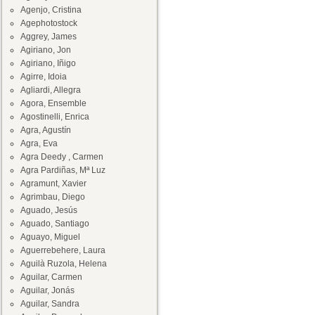
Agenjo, Cristina
Agephotostock
Aggrey, James
Agiriano, Jon
Agiriano, Iñigo
Agirre, Idoia
Agliardi, Allegra
Agora, Ensemble
Agostinelli, Enrica
Agra, Agustín
Agra, Eva
Agra Deedy , Carmen
Agra Pardiñas, Mª Luz
Agramunt, Xavier
Agrimbau, Diego
Aguado, Jesús
Aguado, Santiago
Aguayo, Miguel
Aguerrebehere, Laura
Aguilà Ruzola, Helena
Aguilar, Carmen
Aguilar, Jonás
Aguilar, Sandra