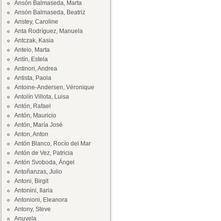
Ansón Balmaseda, Marta
Ansón Balmaseda, Beatriz
Anstey, Caroline
Anta Rodríguez, Manuela
Antczak, Kasia
Antelo, Marta
Antín, Estela
Antinori, Andrea
Antista, Paola
Antoine-Andersen, Véronique
Antolín Villota, Luisa
Antón, Rafael
Antón, Mauricio
Antón, María José
Anton, Anton
Antón Blanco, Rocío del Mar
Antón de Vez, Patricia
Antón Svoboda, Ángel
Antoñanzas, Julio
Antoni, Birgit
Antonini, Ilaria
Antonioni, Eleanora
Antony, Steve
Anuvela