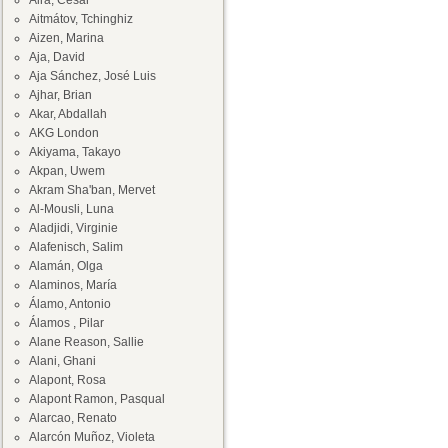
Aira, César
Aitmátov, Tchinghiz
Aizen, Marina
Aja, David
Aja Sánchez, José Luis
Ajhar, Brian
Akar, Abdallah
AKG London
Akiyama, Takayo
Akpan, Uwem
Akram Sha'ban, Mervet
Al-Mousli, Luna
Aladjidi, Virginie
Alafenisch, Salim
Alamán, Olga
Alaminos, María
Álamo, Antonio
Álamos , Pilar
Alane Reason, Sallie
Alani, Ghani
Alapont, Rosa
Alapont Ramon, Pasqual
Alarcao, Renato
Alarcón Muñoz, Violeta