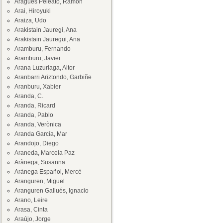
Aragüés Peleato, Ramón
Arai, Hiroyuki
Araiza, Udo
Arakistain Jauregi, Ana
Arakistain Jauregui, Ana
Aramburu, Fernando
Aramburu, Javier
Arana Luzuriaga, Aitor
Aranbarri Ariztondo, Garbiñe
Aranburu, Xabier
Aranda, C.
Aranda, Ricard
Aranda, Pablo
Aranda, Verònica
Aranda García, Mar
Arandojo, Diego
Araneda, Marcela Paz
Arànega, Susanna
Arànega Español, Mercè
Aranguren, Miguel
Aranguren Gallués, Ignacio
Arano, Leire
Arasa, Cinta
Araújo, Jorge