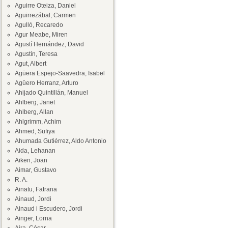
Aguirre Oteiza, Daniel
Aguirrezábal, Carmen
Agulló, Recaredo
Agur Meabe, Miren
Agustí Hernández, David
Agustín, Teresa
Agut, Albert
Agüera Espejo-Saavedra, Isabel
Agüero Herranz, Arturo
Ahijado Quintillán, Manuel
Ahlberg, Janet
Ahlberg, Allan
Ahlgrimm, Achim
Ahmed, Sufiya
Ahumada Gutiérrez, Aldo Antonio
Aida, Lehanan
Aiken, Joan
Aimar, Gustavo
R. A.
Ainatu, Fatrana
Ainaud, Jordi
Ainaud i Escudero, Jordi
Ainger, Lorna