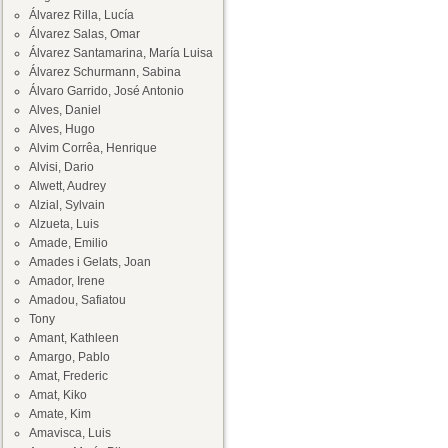
Álvarez Rilla, Lucía
Álvarez Salas, Omar
Álvarez Santamarina, María Luisa
Álvarez Schurmann, Sabina
Álvaro Garrido, José Antonio
Alves, Daniel
Alves, Hugo
Alvim Corrêa, Henrique
Alvisi, Dario
Alwett, Audrey
Alzial, Sylvain
Alzueta, Luis
Amade, Emilio
Amades i Gelats, Joan
Amador, Irene
Amadou, Safiatou
Tony
Amant, Kathleen
Amargo, Pablo
Amat, Frederic
Amat, Kiko
Amate, Kim
Amavisca, Luis