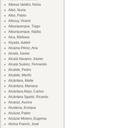
Albesa Valdés, Núria
Albó, Nuria
Albo, Pablo
Albouy, Vicent
Alburquerque, Tiago
Alburquerque, Nádia
Alca, Bárbara
Alçada, Isabel
Alcaina Pérez, Ana
Alcalá, Xavier
Alcalá Navarro, Xavier
Alcalá Suárez, Fernando
Alcalde, Pedro
Alcalde, Merlín
Alcántara, Maite
Alcántara, Mariana
Alcántara Alejo, Carlos
Alcántara Sgarbi, Ricardo
Alcaraz, Aurora
Alcatena, Enrique
Alcázar, Pablo
Alcázar Molero, Eugenia
Alcina Franch, José