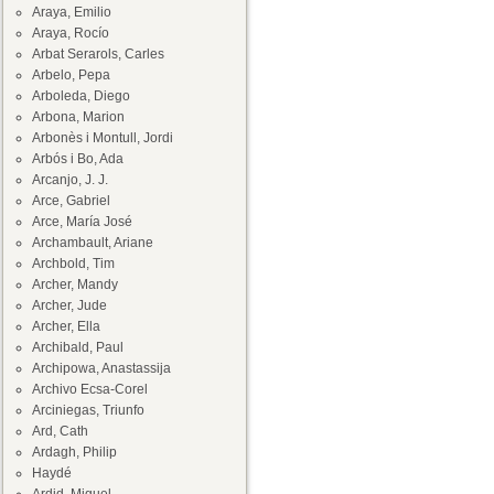
Araya, Emilio
Araya, Rocío
Arbat Serarols, Carles
Arbelo, Pepa
Arboleda, Diego
Arbona, Marion
Arbonès i Montull, Jordi
Arbós i Bo, Ada
Arcanjo, J. J.
Arce, Gabriel
Arce, María José
Archambault, Ariane
Archbold, Tim
Archer, Mandy
Archer, Jude
Archer, Ella
Archibald, Paul
Archipowa, Anastassija
Archivo Ecsa-Corel
Arciniegas, Triunfo
Ard, Cath
Ardagh, Philip
Haydé