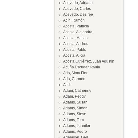
Acevedo, Adriana
Acevedo, Carlos
Acevedo, Desirée
Acín, Ramón
Acosta, Patricia
Acosta, Alejandra
Acosta, Matías
Acosta, Andrés
Acosta, Pablo
Acosta, Alicia
Acosta Gutiérrez, Juan Agustín
Acuña Escuder, Paula
Ada, Alma Flor
Ada, Carmen
Aitch
Adam, Catherine
Adam, Peggy
Adams, Susan
Adams, Simon
Adams, Steve
Adams, Tom
Adams, Jennifer
Adams, Pedro
Adamson, Ged