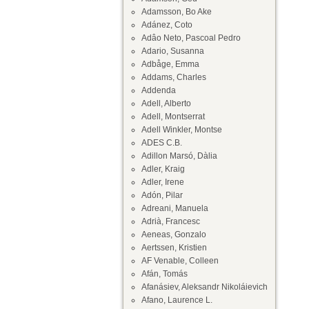
Adamsson, Bo Ake
Adánez, Coto
Adâo Neto, Pascoal Pedro
Adario, Susanna
Adbåge, Emma
Addams, Charles
Addenda
Adell, Alberto
Adell, Montserrat
Adell Winkler, Montse
ADES C.B.
Adillon Marsó, Dàlia
Adler, Kraig
Adler, Irene
Adón, Pilar
Adreani, Manuela
Adrià, Francesc
Aeneas, Gonzalo
Aertssen, Kristien
AF Venable, Colleen
Afán, Tomás
Afanásiev, Aleksandr Nikoláievich
Afano, Laurence L.