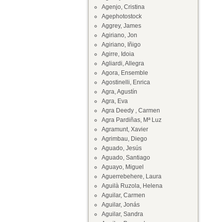
Agenjo, Cristina
Agephotostock
Aggrey, James
Agiriano, Jon
Agiriano, Iñigo
Agirre, Idoia
Agliardi, Allegra
Agora, Ensemble
Agostinelli, Enrica
Agra, Agustín
Agra, Eva
Agra Deedy , Carmen
Agra Pardiñas, Mª Luz
Agramunt, Xavier
Agrimbau, Diego
Aguado, Jesús
Aguado, Santiago
Aguayo, Miguel
Aguerrebehere, Laura
Aguilà Ruzola, Helena
Aguilar, Carmen
Aguilar, Jonás
Aguilar, Sandra