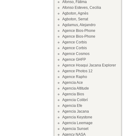
Afonso, Fátima
Afonso Esteves, Cecilia
Agboton, Agnès
Agboton, Serrat
Agdamus, Alejandro
Agence Bios-Phone
Agence Bios-Phone
Agence Corbis
Agence Corbis
Agence Cosmos
Agence GHFP
Agence Hoaqui Jacana Explorer
Agence Photos 12
Agence Rapho
Agencia Ace
Agencia Altitude
Agencia Bios
Agencia Colibrí
Agencia Efe
Agencia Jacana
Agencia Keystone
Agencia Leemage
Agencia Sunset
Agency NASA