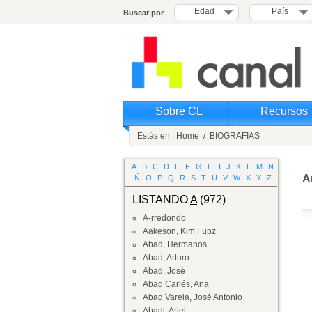
Edad
País
Buscar por
Sobre CL
Recursos
Estás en :
Home
/
BIOGRAFIAS
A
B
C
D
E
F
G
H
I
J
K
L
M
N
A
Ñ
O
P
Q
R
S
T
U
V
W
X
Y
Z
LISTANDO
A
(972)
A-rredondo
Aakeson, Kim Fupz
Abad, Hermanos
Abad, Arturo
Abad, José
Abad Carlés, Ana
Abad Varela, José Antonio
Abadi, Ariel