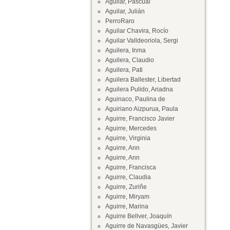
Aguilar, Pascual
Aguilar, Julián
PerroRaro
Aguilar Chavira, Rocío
Aguilar Valldeoriola, Sergi
Aguilera, Inma
Aguilera, Claudio
Aguilera, Pati
Aguilera Ballester, Libertad
Aguilera Pulido, Ariadna
Aguinaco, Paulina de
Aguiriano Aizpurua, Paula
Aguirre, Francisco Javier
Aguirre, Mercedes
Aguirre, Virginia
Aguirre, Ann
Aguirre, Ann
Aguirre, Francisca
Aguirre, Claudia
Aguirre, Zuriñe
Aguirre, Miryam
Aguirre, Marina
Aguirre Bellver, Joaquín
Aguirre de Navasgües, Javier