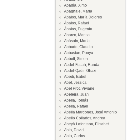
Abadía, Ximo
Abagnale, Maria
Ábalos, María Dolores
Ábalos, Rafael
Ábalos, Eugenia
Abarca, Marisol
Abásolo, María
Abbado, Claudio
Abbasian, Pooya
Abbott, Simon
Abdel-Fattah, Randa
Abdel-Qadir, Ghazi
Abedi, Isabel
Abel, Jessica
Abel Prot, Viviane
Abeleira, Juan
Abella, Tomás
Abella, Rafael
Abella Mardones, José Antonio
Abello Collados, Andrea
Abeyà Lafontana, Elisabet
Abia, David
Abio, Carlos