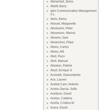
Abirached, Zeina
Ablett, Barry
abm Communication Management
S.L.
Abós, Elena
Abouet, Marguerite
Abrahams, Peter
Abramovic, Marina
Abrams, Sam
Abranches, Filipe
Abreu, Carlos
Abreu, Alê
Abril, Paco
Abril, Manuel
Absalon, Patrick
Abulí, Enrique S.
Accinelli, Gianumberto
Ace, Lauren
Acebal Caro, Antonio
Acebo García, Sofía
Aceituno, David
Acelas, Catalina
Aceña, Cristina M.
Acera, David