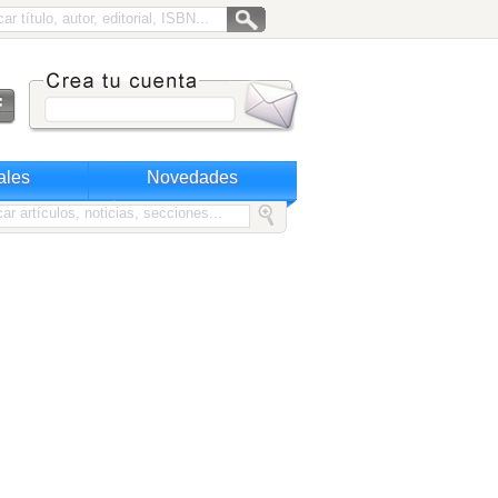
ales
Novedades